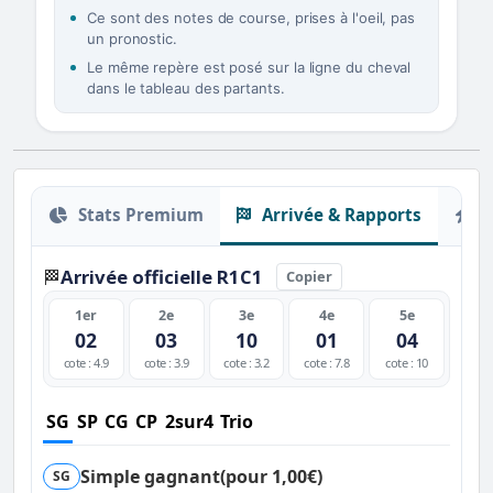
Ce sont des notes de course, prises à l'oeil, pas
un pronostic.
Le même repère est posé sur la ligne du cheval
dans le tableau des partants.
Stats Premium
Arrivée & Rapports
O
Arrivée officielle R1C1
🏁
Copier
1er
2e
3e
4e
5e
02
03
10
01
04
cote : 4.9
cote : 3.9
cote : 3.2
cote : 7.8
cote : 10
SG
SP
CG
CP
2sur4
Trio
Simple gagnant
(pour 1,00€)
SG