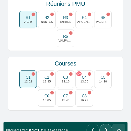
Réunions PMU
R1
R2
R3
R4
R5
VICHY
NANTES
TARBES
ARGENTAN
PALERMO
R6
VALPARAISO
Courses
Q+
C1
C2
C3
C4
C5
12:02
12:35
13:10
13:55
14:30
C6
C7
C8
15:05
15:43
16:22
R1C1
PRONOSTIC
DU 11/05/2026