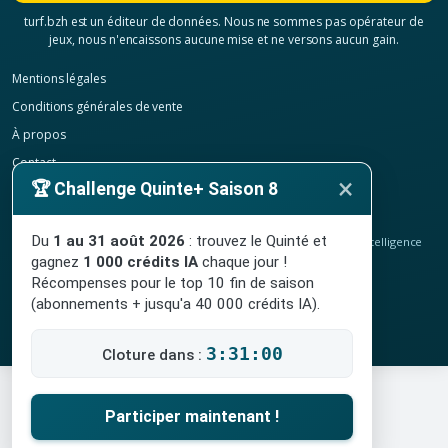
turf.bzh est un éditeur de données. Nous ne sommes pas opérateur de
jeux, nous n'encaissons aucune mise et ne versons aucun gain.
Mentions légales
Conditions générales de vente
À propos
Contact
×
🏆 Challenge Quinte+ Saison 8
Confidentialité
Résilier mon abonnement
Du
1 au 31 août 2026
: trouvez le Quinté et
© 2020-2026
TURF.bzh
, analyses hippiques, classement ELO et intelligence
artificielle.
gagnez
1 000 crédits IA
chaque jour !
Site indépendant, sans lien avec le PMU. Jeu interdit aux mineurs.
Récompenses pour le top 10 fin de saison
(abonnements + jusqu'a 40 000 crédits IA).
3:30:59
Cloture dans :
Participer maintenant !