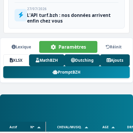
27/07/2026
L'API turf.bzh : nos données arrivent
enfin chez vous
Paramètres
Lexique
Réinit
XLSX
MathBZH
Dutching
Ajouts
PromptBZH
Actif
N°
CHEVAL/MUSIQ.
AGE
DRI