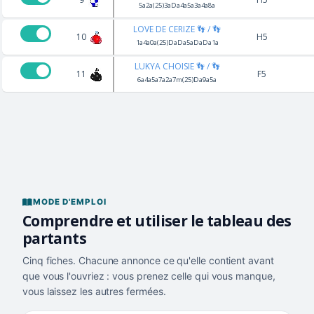
5a2a(25)3aDa4a5a3a4a8a
LOVE DE CERIZE 👣 / 👣
10
H5
1a4a0a(25)DaDa5aDaDa1a
LUKYA CHOISIE 👣 / 👣
11
F5
6a4a5a7a2a7m(25)Da9a5a
MODE D'EMPLOI
Comprendre et utiliser le tableau des
partants
Cinq fiches. Chacune annonce ce qu'elle contient avant
que vous l'ouvriez : vous prenez celle qui vous manque,
vous laissez les autres fermées.