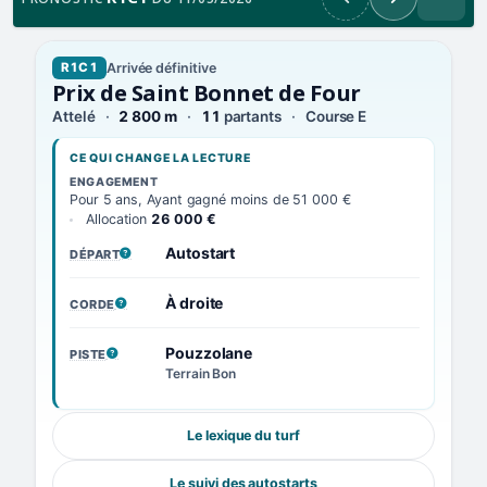
Précédent
Suivant
Arrivée définitive
R1C1
Prix de Saint Bonnet de Four
Attelé
2 800 m
11
partants
Course E
CE QUI CHANGE LA LECTURE
ENGAGEMENT
Pour 5 ans, Ayant gagné moins de 51 000 €
Allocation
26 000 €
Autostart
DÉPART
, VOIR LA DÉFINITION
À droite
CORDE
, VOIR LA DÉFINITION
Pouzzolane
PISTE
, VOIR LA DÉFINITION
Terrain Bon
Le lexique du turf
Le suivi des autostarts