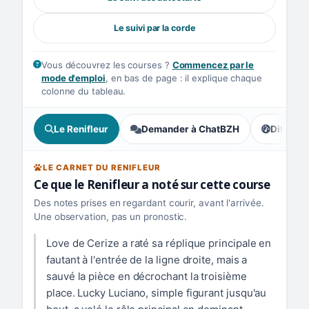
Le suivi par la corde
Vous découvrez les courses ?
Commencez par le
mode d'emploi
, en bas de page : il explique chaque
colonne du tableau.
Le Renifleur
Demander à ChatBZH
Difficult
, tendance
LE CARNET DU RENIFLEUR
Ce que le Renifleur a noté sur cette course
Des notes prises en regardant courir, avant l'arrivée.
Une observation, pas un pronostic.
Love de Cerize a raté sa réplique principale en
fautant à l'entrée de la ligne droite, mais a
sauvé la pièce en décrochant la troisième
place. Lucky Luciano, simple figurant jusqu'au