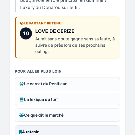
bout, a volé le rôle principal en dominant
Luxury du Douarou sur le fil.
LE PARTANT RETENU
Numéro 10 :
LOVE DE CERIZE
10
Aurait sans doute gagné sans sa faute, à
suivre de près lors de ses prochains
outing.
POUR ALLER PLUS LOIN
Le carnet du Renifleur
Le lexique du turf
Ce que dit le marché
À retenir