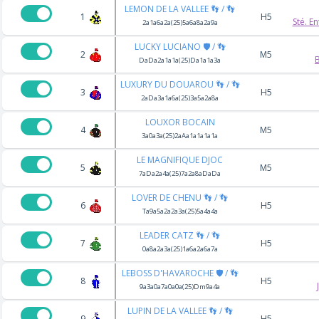
LEMON DE LA VALLEE 👣 / 👣
1
H5
Sté. E
2a1a6a2a(25)5a6a8a2a9a
LUCKY LUCIANO 🛡️ / 👣
2
M5
DaDa2a1a1a(25)Da1a1a3a
LUXURY DU DOUAROU 👣 / 👣
3
H5
2aDa3a1a6a(25)3a5a2a8a
LOUXOR BOCAIN
4
M5
3a0a3a(25)2aAa1a1a1a1a
LE MAGNIFIQUE DJOC
5
M5
7aDa2a4a(25)7a2a8aDaDa
LOVER DE CHENU 👣 / 👣
6
H5
Ta9a5a2a2a3a(25)5a4a4a
LEADER CATZ 👣 / 👣
7
H5
0a8a2a3a(25)1a6a2a6a7a
LEBOSS D'HAVAROCHE 🛡️ / 👣
8
H5
9a3a0a7a0a0a(25)Dm9a4a
LUPIN DE LA VALLEE 👣 / 👣
9
H5