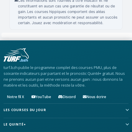
Ces informations sont fournies à titre indicatif et ne
constituent en aucun cas une garantie de résultat ou de
gain. Les courses hippiques comportent des aléas
importants et aucun pronostic ne peut assurer un succès
certain. Jouez avec modération et responsabilité.
turf.bzh publie le programme complet des courses PMU, plus de
soixante indicateurs par partant et le pronostic Quinté+ gratuit. Nous
ne prenons aucun pari et ne versons aucun gain : nous donnons la
matière et les outils, la méthode reste la vôtre.
Notre fil X
YouTube
Discord
Nous écrire
LES COURSES DU JOUR
LE QUINTÉ+