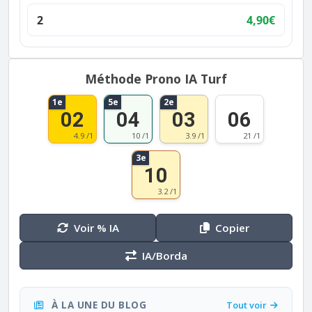
2
4,90€
Méthode Prono IA Turf
1e
5e
2e
02
04
03
06
4.9 /1
10 /1
3.9 /1
21 /1
3e
10
3.2 /1
Voir % IA
Copier
IA/Borda
À LA UNE DU BLOG
Tout voir