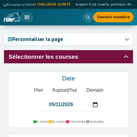
Actualisé à 04h04
⚡ CHALLENGE QUINTÉ :
la saison 8 est ouverte, participez dès maintenant !
Devenir membre
Réinitialiser l'affichage ?
Personnaliser la page
Sélectionner les courses
Annuler
Réinitialiser
Date
Hier
Aujourd'hui
Demain
🚫
À venir
En cours
Terminée
Annulée