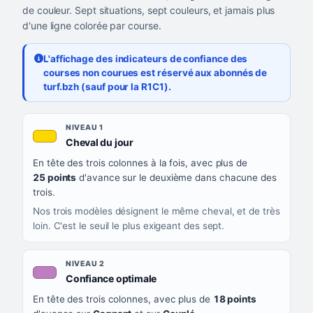
de couleur. Sept situations, sept couleurs, et jamais plus
d'une ligne colorée par course.
L'affichage des indicateurs de confiance des
courses non courues est réservé aux abonnés de
turf.bzh (sauf pour la R1C1).
Les sept niveaux de confiance, du plus exigeant au moins exigea
NIVEAU
NIVEAU 1
, couleur jaune or
Cheval du jour
QUAND LA LIGNE PREND CETTE COULEUR
En tête des trois colonnes à la fois, avec plus de
CE QUE CELA VOUS DIT
25 points
d'avance sur le deuxième dans chacune des
trois.
Nos trois modèles désignent le même cheval, et de très
loin. C'est le seuil le plus exigeant des sept.
NIVEAU 2
, couleur mauve
Confiance optimale
En tête des trois colonnes, avec plus de
18 points