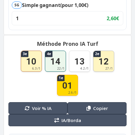
Simple gagnant
(pour 1,00€)
SG
1
2,60€
Méthode Prono IA Turf
3e
4e
2e
10
14
13
12
6.3 /1
22 /1
4.2 /1
27 /1
1e
01
2.6 /1
Voir % IA
Copier
IA/Borda