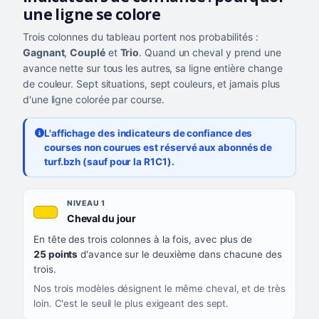
une ligne se colore
Trois colonnes du tableau portent nos probabilités :
Gagnant
,
Couplé
et
Trio
. Quand un cheval y prend une
avance nette sur tous les autres, sa ligne entière change
de couleur. Sept situations, sept couleurs, et jamais plus
d'une ligne colorée par course.
L'affichage des indicateurs de confiance des
courses non courues est réservé aux abonnés de
turf.bzh (sauf pour la R1C1).
Les sept niveaux de confiance, du plus exigeant au moins exigea
NIVEAU
NIVEAU 1
, couleur jaune or
Cheval du jour
QUAND LA LIGNE PREND CETTE COULEUR
En tête des trois colonnes à la fois, avec plus de
CE QUE CELA VOUS DIT
25 points
d'avance sur le deuxième dans chacune des
trois.
Nos trois modèles désignent le même cheval, et de très
loin. C'est le seuil le plus exigeant des sept.