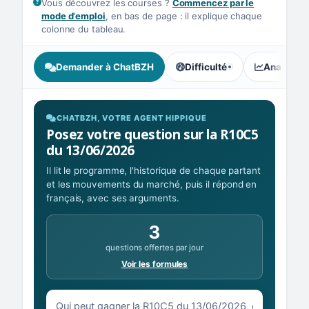
Vous découvrez les courses ?
Commencez par le
mode d'emploi
, en bas de page : il explique chaque
colonne du tableau.
Demander à ChatBZH
Difficulté
Analyse I
, tendance des parieurs : In
CHATBZH, VOTRE AGENT HIPPIQUE
Posez votre question sur la R10C5
du 13/06/2026
Il lit le programme, l'historique de chaque partant
et les mouvements du marché, puis il répond en
français, avec ses arguments.
3
questions offertes par jour
Voir les formules
Votre question sur la R10C5 du 13/06/2026