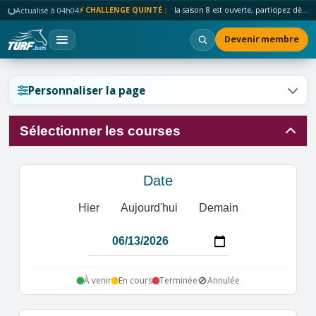
Actualisé à 04h04
⚡ CHALLENGE QUINTÉ :
la saison 8 est ouverte, participez dès maintenant !
Devenir membre
Réinitialiser l'affichage ?
Personnaliser la page
Sélectionner les courses
Annuler
Réinitialiser
Date
Hier
Aujourd'hui
Demain
🚫
À venir
En cours
Terminée
Annulée