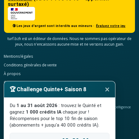
surtaxé)
🔞 Les jeux d'argent sont interdits aux mineurs ·
Évaluez votre jeu
turf.bzh est un éditeur de données. Nous ne sommes pas opérateur de
jeux, nous n'encaissons aucune mise et ne versons aucun gain.
Mentions légales
Conditions générales de vente
À propos
Contact
×
🏆 Challenge Quinte+ Saison 8
Confidentialité
Résilier mon abonnement
Du
1 au 31 août 2026
: trouvez le Quinté et
© 2020-2026
TURF.bzh
, analyses hippiques, classement ELO et intelligence
gagnez
1 000 crédits IA
chaque jour !
artificielle.
Site indépendant, sans lien avec le PMU. Jeu interdit aux mineurs.
Récompenses pour le top 10 fin de saison
(abonnements + jusqu'a 40 000 crédits IA).