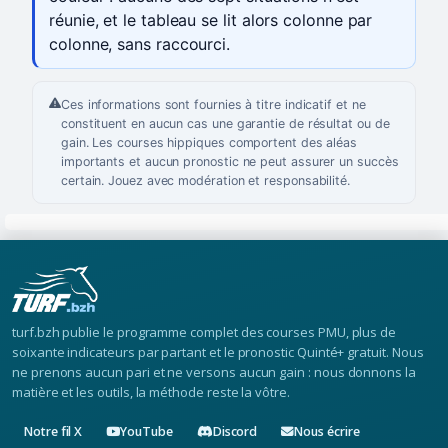
réunie, et le tableau se lit alors colonne par
colonne, sans raccourci.
Ces informations sont fournies à titre indicatif et ne
constituent en aucun cas une garantie de résultat ou de
gain. Les courses hippiques comportent des aléas
importants et aucun pronostic ne peut assurer un succès
certain. Jouez avec modération et responsabilité.
turf.bzh publie le programme complet des courses PMU, plus de
soixante indicateurs par partant et le pronostic Quinté+ gratuit. Nous
ne prenons aucun pari et ne versons aucun gain : nous donnons la
matière et les outils, la méthode reste la vôtre.
Notre fil X
YouTube
Discord
Nous écrire