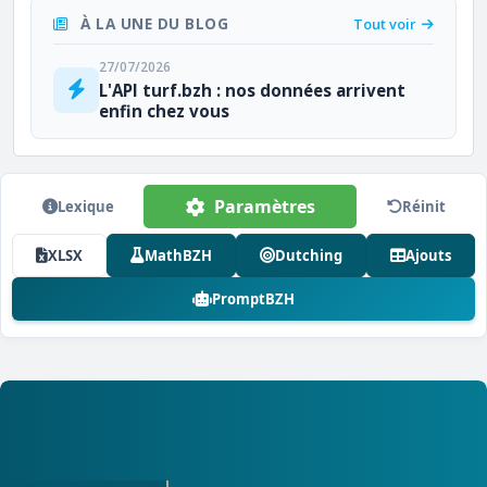
À LA UNE DU BLOG
Tout voir
27/07/2026
L'API turf.bzh : nos données arrivent
enfin chez vous
Paramètres
Lexique
Réinit
XLSX
MathBZH
Dutching
Ajouts
PromptBZH