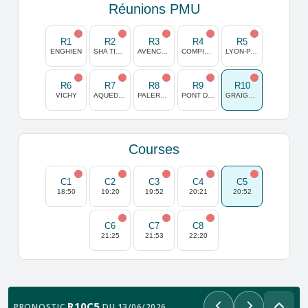
Réunions PMU
R1
R2
R3
R4
R5
ENGHIEN
SHA TIN (HONG KONG)
AVENCHES
COMPIEGNE
LYON-PARILLY
R6
R7
R8
R9
R10
VICHY
AQUEDUCT
PALERMO
PONT DE VIVAUX
GRAIGNES
Courses
C1
C2
C3
C4
C5
18:50
19:20
19:52
20:21
20:52
C6
C7
C8
21:25
21:53
22:20
R10C5
PRONOSTIC
DU 13/06/2026