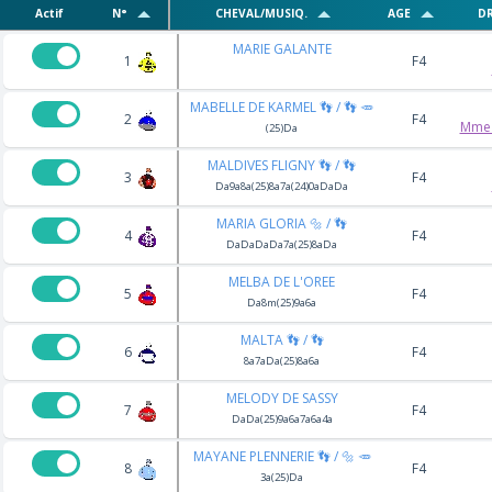
Actif
N°
CHEVAL/MUSIQ.
AGE
DR
MARIE GALANTE
1
F4
MABELLE DE KARMEL 👣 / 👣 🥕
2
F4
Mme 
(25)Da
MALDIVES FLIGNY 👣 / 👣
3
F4
Da9a8a(25)8a7a(24)0aDaDa
MARIA GLORIA 🔩 / 👣
4
F4
DaDaDaDa7a(25)8aDa
MELBA DE L'OREE
5
F4
Da8m(25)9a6a
MALTA 👣 / 👣
6
F4
8a7aDa(25)8a6a
MELODY DE SASSY
7
F4
DaDa(25)9a6a7a6a4a
MAYANE PLENNERIE 👣 / 🔩 🥕
8
F4
3a(25)Da