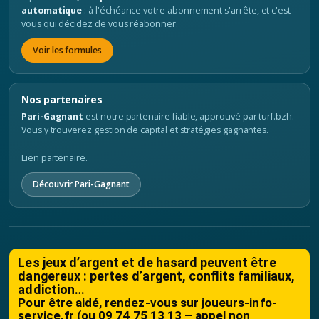
automatique
: à l'échéance votre abonnement s'arrête, et c'est
vous qui décidez de vous réabonner.
Voir les formules
Nos partenaires
Pari-Gagnant
est notre partenaire fiable, approuvé par turf.bzh.
Vous y trouverez gestion de capital et stratégies gagnantes.
Lien partenaire.
Découvrir Pari-Gagnant
Les jeux d’argent et de hasard peuvent être
dangereux : pertes d’argent, conflits familiaux,
addiction…
Pour être aidé, rendez-vous sur
joueurs-info-
service.fr
(ou 09 74 75 13 13 – appel non