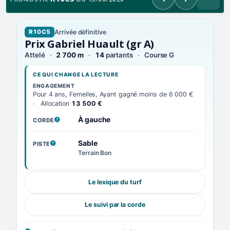
Précédent
Suivant
Arrivée définitive
R10C5
Prix Gabriel Huault (gr A)
Attelé
2 700 m
14
partants
Course G
CE QUI CHANGE LA LECTURE
ENGAGEMENT
Pour 4 ans, Femelles, Ayant gagné moins de 6 000 €
Allocation
13 500 €
À gauche
CORDE
, VOIR LA DÉFINITION
Sable
PISTE
, VOIR LA DÉFINITION
Terrain Bon
Le lexique du turf
Le suivi par la corde