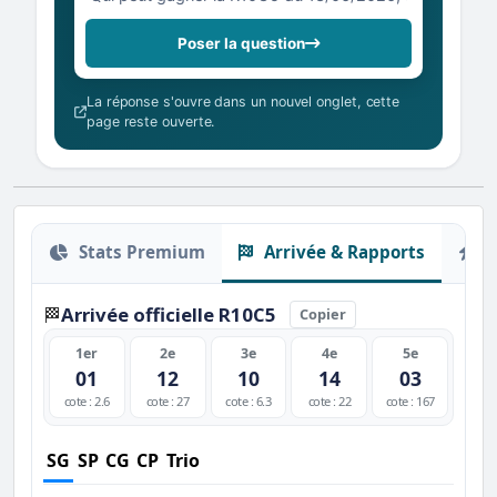
Poser la question
La réponse s'ouvre dans un nouvel onglet, cette
page reste ouverte.
Stats Premium
Arrivée & Rapports
O
Arrivée officielle R10C5
🏁
Copier
1er
2e
3e
4e
5e
01
12
10
14
03
cote : 2.6
cote : 27
cote : 6.3
cote : 22
cote : 167
SG
SP
CG
CP
Trio