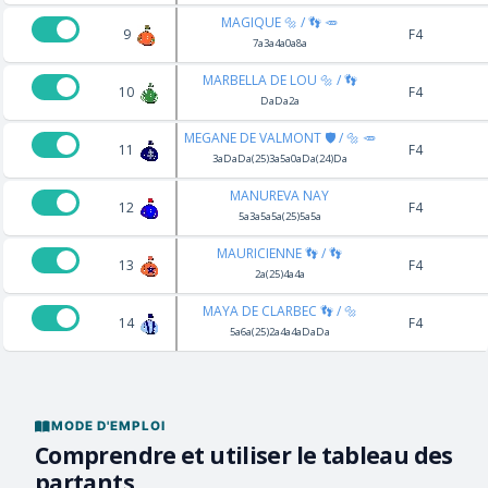
MAGIQUE 🔩 / 👣 🥕
9
F4
7a3a4a0a8a
MARBELLA DE LOU 🔩 / 👣
10
F4
DaDa2a
MEGANE DE VALMONT 🛡️ / 🔩 🥕
11
F4
3aDaDa(25)3a5a0aDa(24)Da
MANUREVA NAY
12
F4
5a3a5a5a(25)5a5a
MAURICIENNE 👣 / 👣
13
F4
2a(25)4a4a
MAYA DE CLARBEC 👣 / 🔩
14
F4
5a6a(25)2a4a4aDaDa
MODE D'EMPLOI
Comprendre et utiliser le tableau des
partants