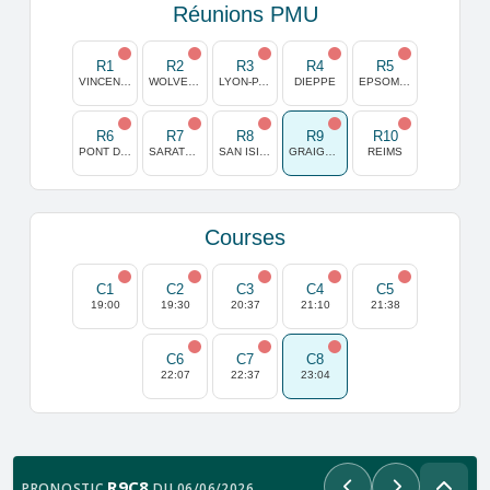
Réunions PMU
R1
R2
R3
R4
R5
VINCENNES
WOLVEGA
LYON-PARILLY
DIEPPE
EPSOM DOWNS
R6
R7
R8
R9
R10
PONT DE VIVAUX
SARATOGA
SAN ISIDRO
GRAIGNES
REIMS
Courses
C1
C2
C3
C4
C5
19:00
19:30
20:37
21:10
21:38
C6
C7
C8
22:07
22:37
23:04
R9C8
PRONOSTIC
DU 06/06/2026