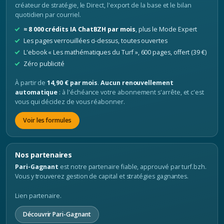
créateur de stratégie, le Direct, l'export de la base et le bilan
quotidien par courriel.
≈ 8 000 crédits IA ChatBZH par mois
, plus le Mode Expert
Les pages verrouillées ci-dessus, toutes ouvertes
L'ebook « Les mathématiques du Turf », 600 pages, offert (39 €)
Zéro publicité
À partir de
14,90 € par mois
.
Aucun renouvellement
automatique
: à l'échéance votre abonnement s'arrête, et c'est
vous qui décidez de vous réabonner.
Voir les formules
Nos partenaires
Pari-Gagnant
est notre partenaire fiable, approuvé par turf.bzh.
Vous y trouverez gestion de capital et stratégies gagnantes.
Lien partenaire.
Découvrir Pari-Gagnant