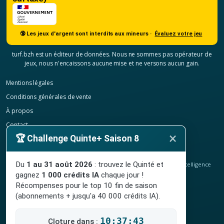
🔞 Les jeux d'argent sont interdits aux mineurs ·
Évaluez votre jeu
turf.bzh est un éditeur de données. Nous ne sommes pas opérateur de
jeux, nous n'encaissons aucune mise et ne versons aucun gain.
Mentions légales
Conditions générales de vente
À propos
Contact
×
🏆 Challenge Quinte+ Saison 8
Confidentialité
Résilier mon abonnement
Du
1 au 31 août 2026
: trouvez le Quinté et
© 2020-2026
TURF.bzh
, analyses hippiques, classement ELO et intelligence
artificielle.
gagnez
1 000 crédits IA
chaque jour !
Site indépendant, sans lien avec le PMU. Jeu interdit aux mineurs.
Récompenses pour le top 10 fin de saison
(abonnements + jusqu'a 40 000 crédits IA).
10:37:43
Cloture dans :