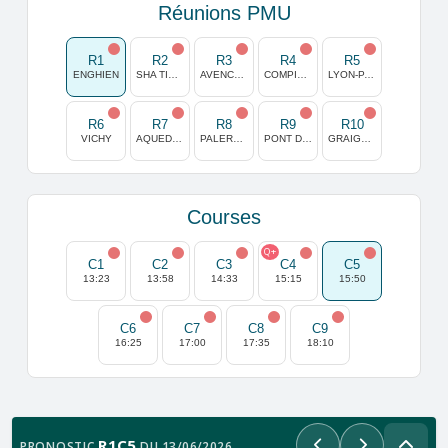
Réunions PMU
R1
R2
R3
R4
R5
ENGHIEN
SHA TIN (HONG KONG)
AVENCHES
COMPIEGNE
LYON-PARILLY
R6
R7
R8
R9
R10
VICHY
AQUEDUCT
PALERMO
PONT DE VIVAUX
GRAIGNES
Courses
Q+
C1
C2
C3
C4
C5
13:23
13:58
14:33
15:15
15:50
C6
C7
C8
C9
16:25
17:00
17:35
18:10
R1C5
PRONOSTIC
DU 13/06/2026