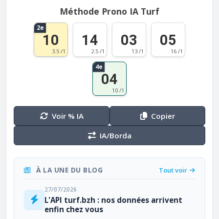
Méthode Prono IA Turf
2e
10
14
03
05
3.5 /1
2.5 /1
13 /1
16 /1
4e
04
10 /1
Voir % IA
Copier
IA/Borda
À LA UNE DU BLOG
Tout voir
27/07/2026
L'API turf.bzh : nos données arrivent
enfin chez vous