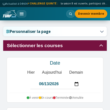
Actualisé à 04h04
⚡ CHALLENGE QUINTÉ :
la saison 8 est ouverte, participez dès maintenant !
Devenir membre
Réinitialiser l'affichage ?
Personnaliser la page
Sélectionner les courses
Annuler
Réinitialiser
Date
Hier
Aujourd'hui
Demain
🚫
À venir
En cours
Terminée
Annulée