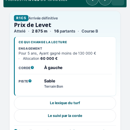
Précédent
Suivant
Arrivée définitive
R1C5
Prix de Levet
Attelé
2 875 m
16
partants
Course B
CE QUI CHANGE LA LECTURE
ENGAGEMENT
Pour 5 ans, Ayant gagné moins de 130 000 €
Allocation
60 000 €
À gauche
CORDE
, VOIR LA DÉFINITION
Sable
PISTE
, VOIR LA DÉFINITION
Terrain Bon
Le lexique du turf
Le suivi par la corde