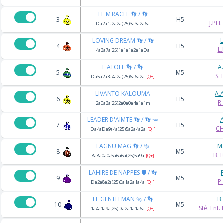
LE MIRACLE 👣 / 👣
3
H5
J.PH
Da2a1a2a2a(25)3a3a2a6a
LOVING DREAM 👣 / 👣
L
4
H5
L
4a3a7a(25)1a1a1a2a1aDa
L'ATOLL 👣 / 👣
A
5
M5
S.
Da5a2a3a4a2a(25)6a6a2a
[Q+]
LIVANTO KALOUMA
A.
6
H5
R
2a0a3a(25)2a0a0a4a1a1m
LEADER D'AIMTE 👣 / 👣 🥕
A
7
H5
CH
Da4aDa9a4a(25)5a2a4a2a
[Q+]
LAGNU MAG 👣 / 🔩
M
8
M5
B.
8a8a0a0a5a6a6a(25)5a9a
[Q+]
LAHIRE DE NAPPES 🛡️ / 👣
9
M5
P
Da2a8a2a(25)0a1a2a1a4a
[Q+]
LE GENTLEMAN 🔩 / 👣
B
10
M5
Sté. Ent
1a4a1a9a(25)Da2a1a1a6a
[Q+]