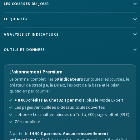
LES COURSES DU JOUR
LE QUINTÉ+
ANALYSES ET INDICATEURS
OUTILS ET DONNÉES
L'abonnement Premium
Le terminal complet : les
60 indicateurs
sur toutes les courses, le
créateur de stratégie, le Direct, l'export de la base et le bilan
quotidien par courriel.
≈ 8 000 crédits IA ChatBZH par mois
, plus le Mode Expert
Les pages verrouillées ci-dessus, toutes ouvertes
L'ebook « Les mathématiques du Turf », 600 pages, offert (39 €)
Zéro publicité
À partir de
14,90 € par mois
.
Aucun renouvellement
automatique
: à l'échéance votre abonnement s'arrête, et c'est