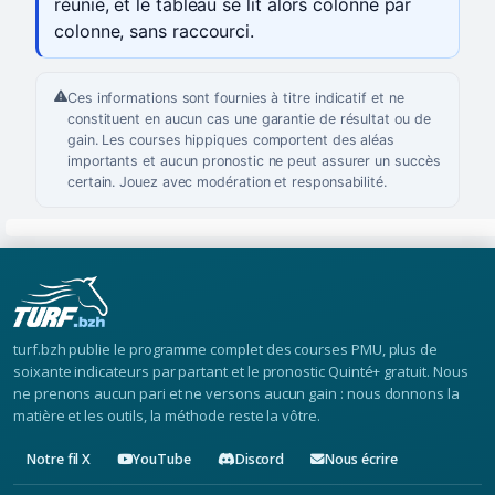
réunie, et le tableau se lit alors colonne par
colonne, sans raccourci.
Ces informations sont fournies à titre indicatif et ne
constituent en aucun cas une garantie de résultat ou de
gain. Les courses hippiques comportent des aléas
importants et aucun pronostic ne peut assurer un succès
certain. Jouez avec modération et responsabilité.
turf.bzh publie le programme complet des courses PMU, plus de
soixante indicateurs par partant et le pronostic Quinté+ gratuit. Nous
ne prenons aucun pari et ne versons aucun gain : nous donnons la
matière et les outils, la méthode reste la vôtre.
Notre fil X
YouTube
Discord
Nous écrire