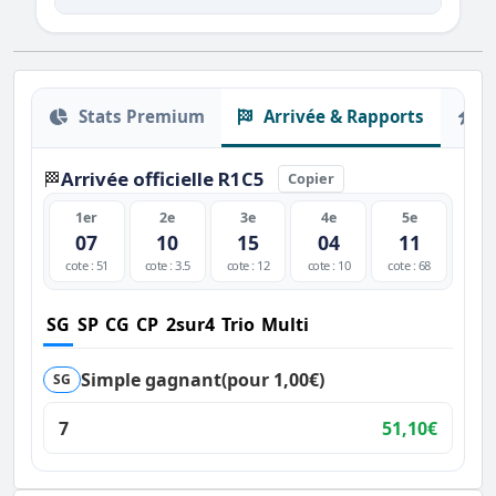
Stats Premium
Arrivée & Rapports
O
Arrivée officielle R1C5
🏁
Copier
1er
2e
3e
4e
5e
07
10
15
04
11
cote : 51
cote : 3.5
cote : 12
cote : 10
cote : 68
SG
SP
CG
CP
2sur4
Trio
Multi
Simple gagnant
(pour 1,00€)
SG
7
51,10€