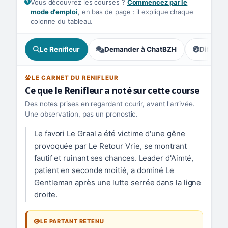
Vous découvrez les courses ?
Commencez par le
mode d'emploi
, en bas de page : il explique chaque
colonne du tableau.
Le Renifleur
Demander à ChatBZH
Difficult
, tendance
LE CARNET DU RENIFLEUR
Ce que le Renifleur a noté sur cette course
Des notes prises en regardant courir, avant l'arrivée.
Une observation, pas un pronostic.
Le favori Le Graal a été victime d'une gêne
provoquée par Le Retour Vrie, se montrant
fautif et ruinant ses chances. Leader d'Aimté,
patient en seconde moitié, a dominé Le
Gentleman après une lutte serrée dans la ligne
droite.
LE PARTANT RETENU