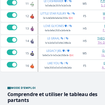
LE CASHMAKER 🛡️ / 👣
P.
11
M5
S.
1aDa8a2a(25)7a7a2aDa3a
LITTLE STAR FLEURY 👣 / 👣
M
12
F5
H
0a1a4a0a9a5a6a5a(25)5a
[Q+]
LOVE GLYCINES 🛡️ / 👣
13
H5
F
6a5a3a8a(25)Da2a0a4a3a
LE GRAAL 👣 / 👣
THEO
14
H5
TH. 
1a1a2a5aDaDa9a(24)8a2a
LEGACY JIEL 🛡️ / 🛡️
D
15
M5
J.
5a9aDa7a1aDa2a(25)0a3a
[Q+]
LIKE YOU 👣 / 👣
E
16
F5
A.
1a0a(25)DaDaDaDa9a2a6a
MODE D'EMPLOI
Comprendre et utiliser le tableau des
partants