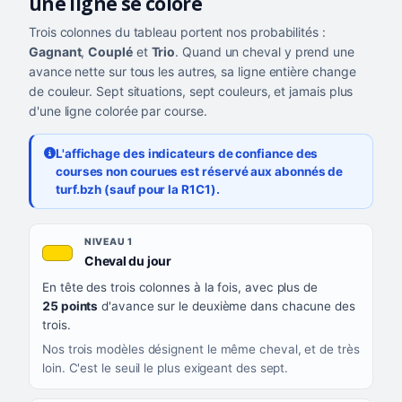
une ligne se colore
Trois colonnes du tableau portent nos probabilités :
Gagnant
,
Couplé
et
Trio
. Quand un cheval y prend une
avance nette sur tous les autres, sa ligne entière change
de couleur. Sept situations, sept couleurs, et jamais plus
d'une ligne colorée par course.
L'affichage des indicateurs de confiance des
courses non courues est réservé aux abonnés de
turf.bzh (sauf pour la R1C1).
Les sept niveaux de confiance, du plus exigeant au moins exigea
NIVEAU
NIVEAU 1
, couleur jaune or
Cheval du jour
QUAND LA LIGNE PREND CETTE COULEUR
En tête des trois colonnes à la fois, avec plus de
CE QUE CELA VOUS DIT
25 points
d'avance sur le deuxième dans chacune des
trois.
Nos trois modèles désignent le même cheval, et de très
loin. C'est le seuil le plus exigeant des sept.