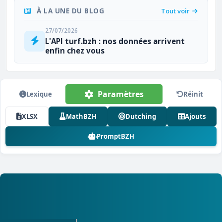
À LA UNE DU BLOG
Tout voir
27/07/2026
L'API turf.bzh : nos données arrivent
enfin chez vous
Paramètres
Lexique
Réinit
XLSX
MathBZH
Dutching
Ajouts
PromptBZH