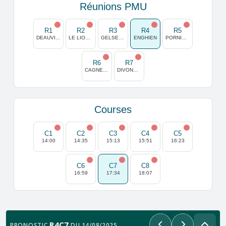
Réunions PMU
R1
R2
R3
R4
R5
DEAUVILLE
LE LION D'ANGERS
GELSENKIRCHEN
ENGHIEN
PORNICHET
R6
R7
CAGNES/MER
DIVONNE LES BAINS
Courses
C1
C2
C3
C4
C5
14:00
14:35
15:13
15:51
16:23
C6
C7
C8
16:59
17:34
18:07
R4C7
PRONOSTIC
DU 14/08/2025