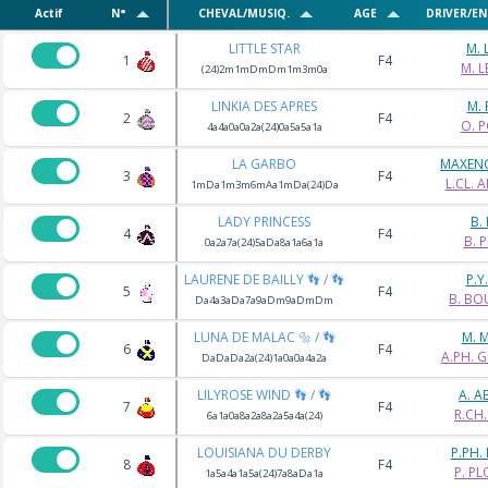
Actif
N°
CHEVAL/MUSIQ.
AGE
DRIVER/E
LITTLE STAR
M. 
1
F4
M. 
(24)2m1mDmDm1m3m0a
LINKIA DES APRES
M. 
2
F4
O. P
4a4a0a0a2a(24)0a5a5a1a
LA GARBO
MAXEN
3
F4
L.CL. 
1mDa1m3m6mAa1mDa(24)Da
LADY PRINCESS
B.
4
F4
B. 
0a2a7a(24)5aDa8a1a6a1a
LAURENE DE BAILLY 👣 / 👣
P.Y
5
F4
B. BO
Da4a3aDa7a9aDm9aDmDm
LUNA DE MALAC 🔩 / 👣
M. 
6
F4
A.PH. 
DaDaDa2a(24)1a0a0a4a2a
LILYROSE WIND 👣 / 👣
A. A
7
F4
R.CH
6a1a0a8a2a8a2a5a4a(24)
LOUISIANA DU DERBY
P.PH.
8
F4
P. P
1a5a4a1a5a(24)7a8aDa1a