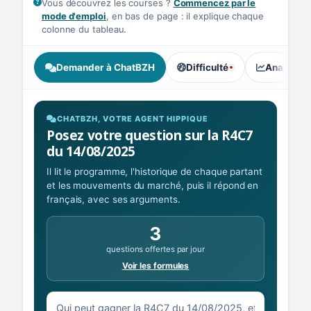
Vous découvrez les courses ?
Commencez par le
mode d'emploi
, en bas de page : il explique chaque
colonne du tableau.
Demander à ChatBZH
Difficulté
Analyse I
, tendance des parieurs : Ex
CHATBZH, VOTRE AGENT HIPPIQUE
Posez votre question sur la R4C7
du 14/08/2025
Il lit le programme, l'historique de chaque partant
et les mouvements du marché, puis il répond en
français, avec ses arguments.
3
questions offertes par jour
Voir les formules
Votre question sur la R4C7 du 14/08/2025