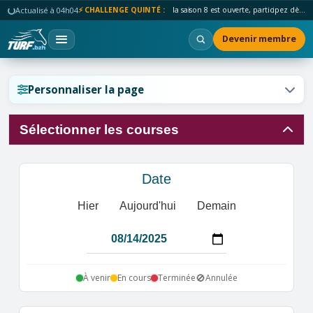
Actualisé à 04h04
⚡ CHALLENGE QUINTÉ :
la saison 8 est ouverte, participez dès maintenant !
Devenir membre
Réinitialiser l'affichage ?
Personnaliser la page
Sélectionner les courses
Annuler
Réinitialiser
Date
Hier
Aujourd'hui
Demain
🚫
À venir
En cours
Terminée
Annulée