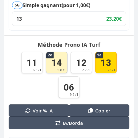
Simple gagnant
(pour 1,00€)
SG
13
23,20€
Méthode Prono IA Turf
2e
1e
11
14
12
13
6.6 /1
5.8 /1
2.7 /1
23 /1
06
9.9 /1
Voir % IA
Copier
IA/Borda