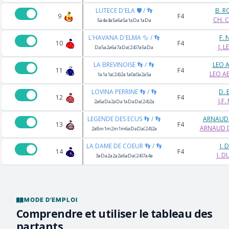
LUTECE D'ELA 🛡️ / 👣
B. 
9
F4
CH. C
5a4a4a5a6a5a1aDa1aDa
L'HAVANA D'ELMA 🔩 / 👣
F. 
10
F4
J. L
Da5a2a6a7aDa(24)7a5aDa
LA BREVINOISE 👣 / 👣
LEO 
11
F4
LEO A
1a1a1a(24)2a1a0a0a2a5a
LOVINA PERRINE 👣 / 👣
D.
12
F4
J.F
2a6aDa2aDa1aDaDa(24)2a
LEGENDE DES ECUS 👣 / 👣
ARNAUD
13
F4
ARNAUD 
2a8m1m2m1m6aDaDa(24)2a
LA DAME DE COEUR 👣 / 👣
J. 
14
F4
J. D
3aDa2a2a2a6aDa(24)7a4a
MODE D'EMPLOI
Comprendre et utiliser le tableau des
partants