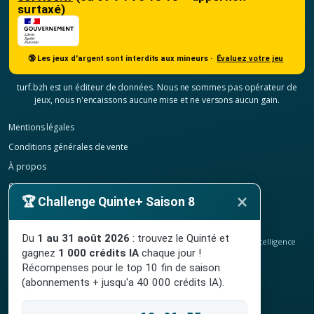
surtaxé)
🔞 Les jeux d'argent sont interdits aux mineurs ·
Évaluez votre jeu
turf.bzh est un éditeur de données. Nous ne sommes pas opérateur de
jeux, nous n'encaissons aucune mise et ne versons aucun gain.
Mentions légales
Conditions générales de vente
À propos
Contact
×
🏆 Challenge Quinte+ Saison 8
Confidentialité
Résilier mon abonnement
Du
1 au 31 août 2026
: trouvez le Quinté et
© 2020-2026
TURF.bzh
, analyses hippiques, classement ELO et intelligence
gagnez
1 000 crédits IA
chaque jour !
artificielle.
Site indépendant, sans lien avec le PMU. Jeu interdit aux mineurs.
Récompenses pour le top 10 fin de saison
(abonnements + jusqu'a 40 000 crédits IA).