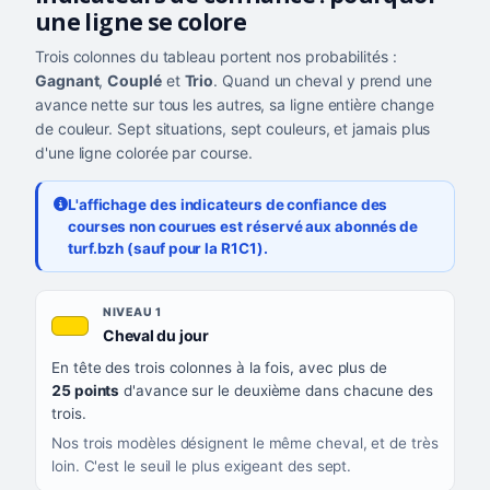
une ligne se colore
Trois colonnes du tableau portent nos probabilités :
Gagnant
,
Couplé
et
Trio
. Quand un cheval y prend une
avance nette sur tous les autres, sa ligne entière change
de couleur. Sept situations, sept couleurs, et jamais plus
d'une ligne colorée par course.
L'affichage des indicateurs de confiance des
courses non courues est réservé aux abonnés de
turf.bzh (sauf pour la R1C1).
Les sept niveaux de confiance, du plus exigeant au moins exigea
NIVEAU
NIVEAU 1
, couleur jaune or
Cheval du jour
QUAND LA LIGNE PREND CETTE COULEUR
En tête des trois colonnes à la fois, avec plus de
CE QUE CELA VOUS DIT
25 points
d'avance sur le deuxième dans chacune des
trois.
Nos trois modèles désignent le même cheval, et de très
loin. C'est le seuil le plus exigeant des sept.