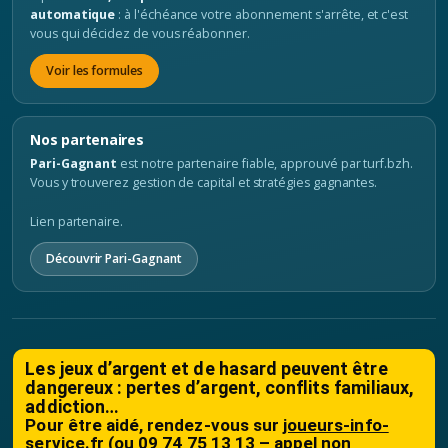
automatique
: à l'échéance votre abonnement s'arrête, et c'est
vous qui décidez de vous réabonner.
Voir les formules
Nos partenaires
Pari-Gagnant
est notre partenaire fiable, approuvé par turf.bzh.
Vous y trouverez gestion de capital et stratégies gagnantes.
Lien partenaire.
Découvrir Pari-Gagnant
Les jeux d’argent et de hasard peuvent être
dangereux : pertes d’argent, conflits familiaux,
addiction…
Pour être aidé, rendez-vous sur
joueurs-info-
service.fr
(ou 09 74 75 13 13 – appel non