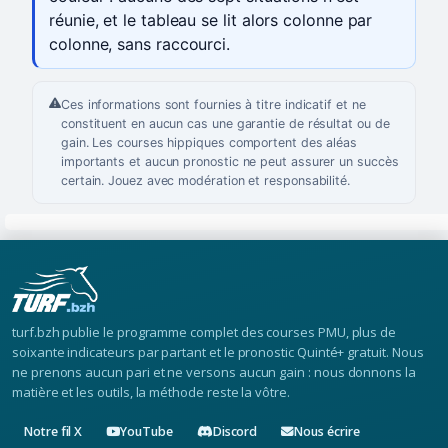
réunie, et le tableau se lit alors colonne par
colonne, sans raccourci.
Ces informations sont fournies à titre indicatif et ne
constituent en aucun cas une garantie de résultat ou de
gain. Les courses hippiques comportent des aléas
importants et aucun pronostic ne peut assurer un succès
certain. Jouez avec modération et responsabilité.
turf.bzh publie le programme complet des courses PMU, plus de
soixante indicateurs par partant et le pronostic Quinté+ gratuit. Nous
ne prenons aucun pari et ne versons aucun gain : nous donnons la
matière et les outils, la méthode reste la vôtre.
Notre fil X
YouTube
Discord
Nous écrire