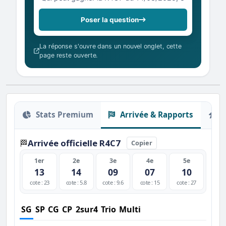
Poser la question
La réponse s'ouvre dans un nouvel onglet, cette
page reste ouverte.
Stats Premium
Arrivée & Rapports
O
Arrivée officielle R4C7
🏁
Copier
1er
2e
3e
4e
5e
13
14
09
07
10
cote : 23
cote : 5.8
cote : 9.6
cote : 15
cote : 27
SG
SP
CG
CP
2sur4
Trio
Multi