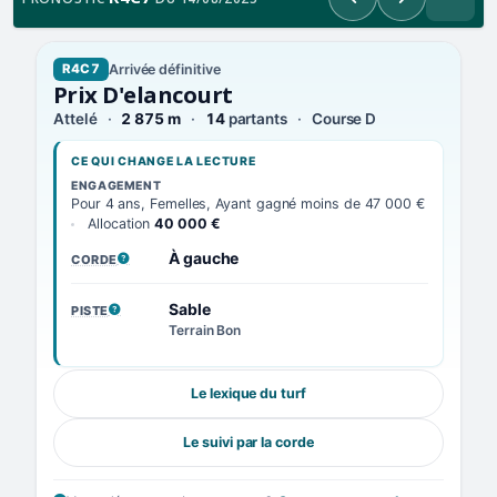
Précédent
Suivant
Arrivée définitive
R4C7
Prix D'elancourt
Attelé
2 875 m
14
partants
Course D
CE QUI CHANGE LA LECTURE
ENGAGEMENT
Pour 4 ans, Femelles, Ayant gagné moins de 47 000 €
Allocation
40 000 €
À gauche
CORDE
, VOIR LA DÉFINITION
Sable
PISTE
, VOIR LA DÉFINITION
Terrain Bon
Le lexique du turf
Le suivi par la corde