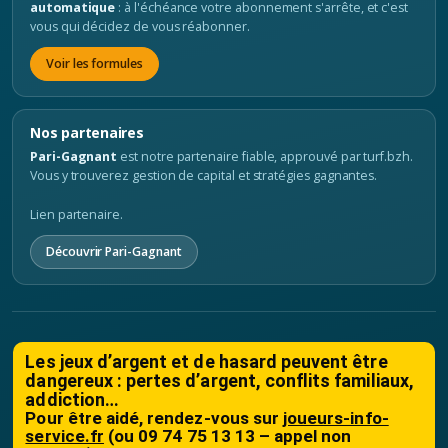
automatique
: à l'échéance votre abonnement s'arrête, et c'est
vous qui décidez de vous réabonner.
Voir les formules
Nos partenaires
Pari-Gagnant
est notre partenaire fiable, approuvé par turf.bzh.
Vous y trouverez gestion de capital et stratégies gagnantes.
Lien partenaire.
Découvrir Pari-Gagnant
Les jeux d’argent et de hasard peuvent être
dangereux : pertes d’argent, conflits familiaux,
addiction…
Pour être aidé, rendez-vous sur
joueurs-info-
service.fr
(ou 09 74 75 13 13 – appel non