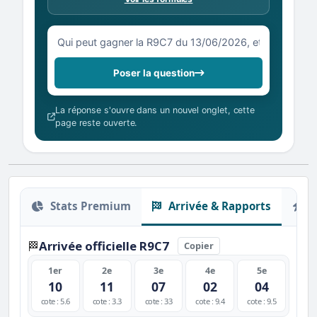
Votre question sur la R9C7 du 13/06/2026
Poser la question
La réponse s'ouvre dans un nouvel onglet, cette
page reste ouverte.
Stats Premium
Arrivée & Rapports
O
Arrivée officielle R9C7
🏁
Copier
1er
2e
3e
4e
5e
10
11
07
02
04
cote : 5.6
cote : 3.3
cote : 33
cote : 9.4
cote : 9.5