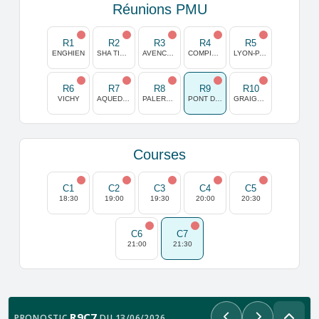
Réunions PMU
R1
R2
R3
R4
R5
ENGHIEN
SHA TIN (HONG KONG)
AVENCHES
COMPIEGNE
LYON-PARILLY
R6
R7
R8
R9
R10
VICHY
AQUEDUCT
PALERMO
PONT DE VIVAUX
GRAIGNES
Courses
C1
C2
C3
C4
C5
18:30
19:00
19:30
20:00
20:30
C6
C7
21:00
21:30
R9C7
PRONOSTIC
DU 13/06/2026