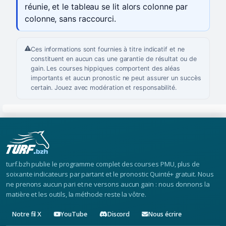
réunie, et le tableau se lit alors colonne par
colonne, sans raccourci.
Ces informations sont fournies à titre indicatif et ne
constituent en aucun cas une garantie de résultat ou de
gain. Les courses hippiques comportent des aléas
importants et aucun pronostic ne peut assurer un succès
certain. Jouez avec modération et responsabilité.
turf.bzh publie le programme complet des courses PMU, plus de
soixante indicateurs par partant et le pronostic Quinté+ gratuit. Nous
ne prenons aucun pari et ne versons aucun gain : nous donnons la
matière et les outils, la méthode reste la vôtre.
Notre fil X
YouTube
Discord
Nous écrire