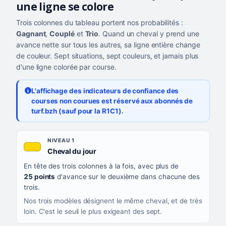
une ligne se colore
Trois colonnes du tableau portent nos probabilités :
Gagnant
,
Couplé
et
Trio
. Quand un cheval y prend une
avance nette sur tous les autres, sa ligne entière change
de couleur. Sept situations, sept couleurs, et jamais plus
d'une ligne colorée par course.
L'affichage des indicateurs de confiance des
courses non courues est réservé aux abonnés de
turf.bzh (sauf pour la R1C1).
Les sept niveaux de confiance, du plus exigeant au moins exigea
NIVEAU
NIVEAU 1
, couleur jaune or
Cheval du jour
QUAND LA LIGNE PREND CETTE COULEUR
En tête des trois colonnes à la fois, avec plus de
CE QUE CELA VOUS DIT
25 points
d'avance sur le deuxième dans chacune des
trois.
Nos trois modèles désignent le même cheval, et de très
loin. C'est le seuil le plus exigeant des sept.