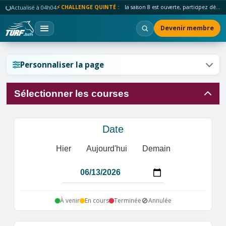
Actualisé à 04h04
⚡ CHALLENGE QUINTÉ :
la saison 8 est ouverte, participez dès maintenant !
Devenir membre
Réinitialiser l'affichage ?
Personnaliser la page
Sélectionner les courses
Annuler
Réinitialiser
Date
Hier
Aujourd'hui
Demain
🚫
À venir
En cours
Terminée
Annulée