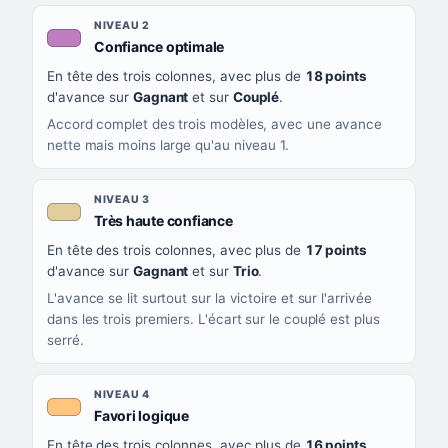
NIVEAU 2
, couleur mauve
Confiance optimale
En tête des trois colonnes, avec plus de
18 points
d'avance sur
Gagnant
et sur
Couplé
.
Accord complet des trois modèles, avec une avance
nette mais moins large qu'au niveau 1.
NIVEAU 3
, couleur beige
Très haute confiance
En tête des trois colonnes, avec plus de
17 points
d'avance sur
Gagnant
et sur
Trio
.
L'avance se lit surtout sur la victoire et sur l'arrivée
dans les trois premiers. L'écart sur le couplé est plus
serré.
NIVEAU 4
, couleur orange clair
Favori logique
En tête des trois colonnes, avec plus de
16 points