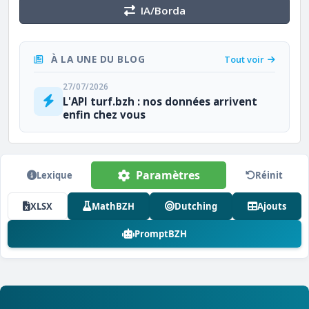
IA/Borda
À LA UNE DU BLOG
Tout voir
27/07/2026
L'API turf.bzh : nos données arrivent
enfin chez vous
Paramètres
Lexique
Réinit
XLSX
MathBZH
Dutching
Ajouts
PromptBZH