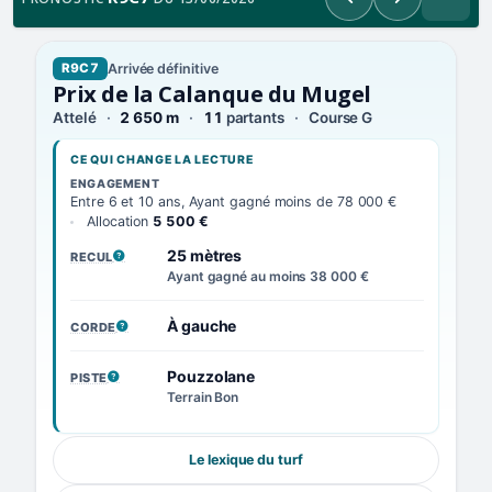
Précédent
Suivant
Arrivée définitive
R9C7
Prix de la Calanque du Mugel
Attelé
2 650 m
11
partants
Course G
CE QUI CHANGE LA LECTURE
ENGAGEMENT
Entre 6 et 10 ans, Ayant gagné moins de 78 000 €
Allocation
5 500 €
25 mètres
RECUL
, VOIR LA DÉFINITION
Ayant gagné au moins 38 000 €
À gauche
CORDE
, VOIR LA DÉFINITION
Pouzzolane
PISTE
, VOIR LA DÉFINITION
Terrain Bon
Le lexique du turf