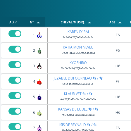
Actif
N°
CHEVAL/MUSIQ.
AGE
KAREN D'IRAI
1
F6
2a5a0a(25)0a7a6a8a7a5a
KATIA MON NEVEU
2
F6
Da2a1aDa(25)Da6a4a3a6a
KYOSHIRO
3
H6
DaDa7a5a(25)9a5aDaDa5a
JEZABEL DUFOURNEAU 👣 / 👣
4
F7
6a5a1a2a0a(25)0a0a7a0a
KLAUR VET 🔩 / 👣
5
H6
Aa(25)DaDaDaDaDa9a2a3a
KANSAS DE LUBEL 👣 / 👣
6
H6
7aDa2a5a1a8aDm7a5m6a
ISIS DE REYNALD 👣 / 🔩
7
F8
0a4a6a3a4aDa(25)6a2a6a