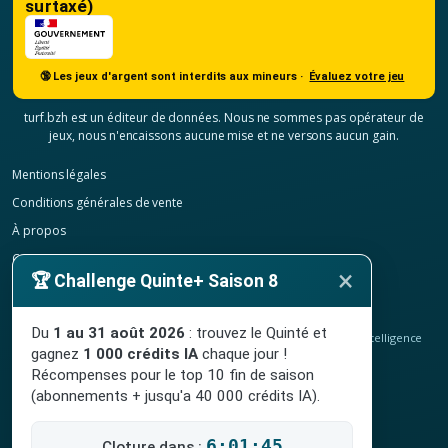
surtaxé)
🔞 Les jeux d'argent sont interdits aux mineurs ·
Évaluez votre jeu
turf.bzh est un éditeur de données. Nous ne sommes pas opérateur de
jeux, nous n'encaissons aucune mise et ne versons aucun gain.
Mentions légales
Conditions générales de vente
À propos
Contact
×
🏆 Challenge Quinte+ Saison 8
Confidentialité
Résilier mon abonnement
Du
1 au 31 août 2026
: trouvez le Quinté et
© 2020-2026
TURF.bzh
, analyses hippiques, classement ELO et intelligence
gagnez
1 000 crédits IA
chaque jour !
artificielle.
Site indépendant, sans lien avec le PMU. Jeu interdit aux mineurs.
Récompenses pour le top 10 fin de saison
(abonnements + jusqu'a 40 000 crédits IA).
6:01:44
Cloture dans :