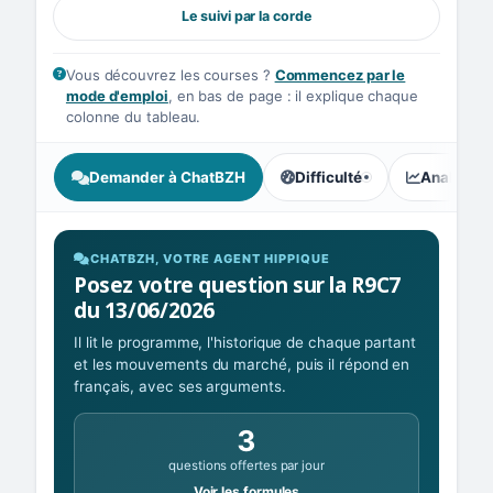
Le suivi par la corde
Vous découvrez les courses ?
Commencez par le
mode d'emploi
, en bas de page : il explique chaque
colonne du tableau.
Demander à ChatBZH
Difficulté
Analyse I
, tendance des parieurs : In
CHATBZH, VOTRE AGENT HIPPIQUE
Posez votre question sur la R9C7
du 13/06/2026
Il lit le programme, l'historique de chaque partant
et les mouvements du marché, puis il répond en
français, avec ses arguments.
3
questions offertes par jour
Voir les formules