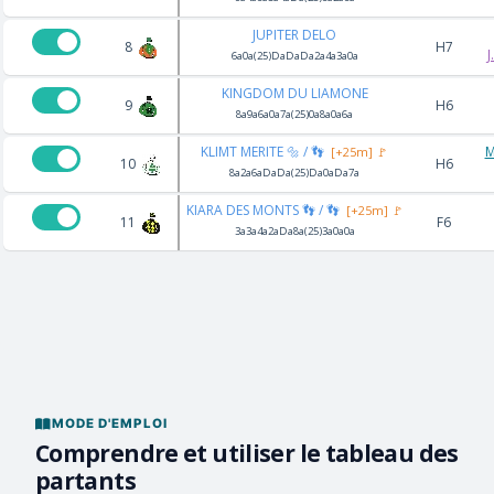
JUPITER DELO
8
H7
6a0a(25)DaDaDa2a4a3a0a
KINGDOM DU LIAMONE
9
H6
8a9a6a0a7a(25)0a8a0a6a
KLIMT MERITE 🔩 / 👣
M
[+25m] 🚩
10
H6
8a2a6aDaDa(25)Da0aDa7a
KIARA DES MONTS 👣 / 👣
[+25m] 🚩
11
F6
3a3a4a2aDa8a(25)3a0a0a
MODE D'EMPLOI
Comprendre et utiliser le tableau des
partants