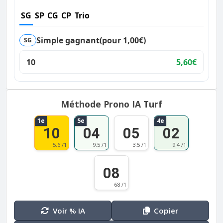
SG
SP
CG
CP
Trio
Simple gagnant
(pour 1,00€)
SG
10
5,60€
Méthode Prono IA Turf
1e
5e
4e
10
04
05
02
5.6 /1
9.5 /1
3.5 /1
9.4 /1
08
68 /1
Voir % IA
Copier