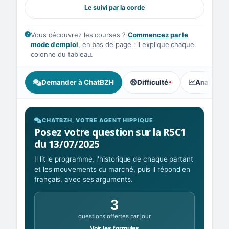
Le suivi par la corde
Vous découvrez les courses ?
Commencez par le
mode d'emploi
, en bas de page : il explique chaque
colonne du tableau.
Demander à ChatBZH
Difficulté
Analyse I
, tendance des parieurs : Ex
CHATBZH, VOTRE AGENT HIPPIQUE
Posez votre question sur la R5C1
du 13/07/2025
Il lit le programme, l'historique de chaque partant
et les mouvements du marché, puis il répond en
français, avec ses arguments.
3
questions offertes par jour
Voir les formules