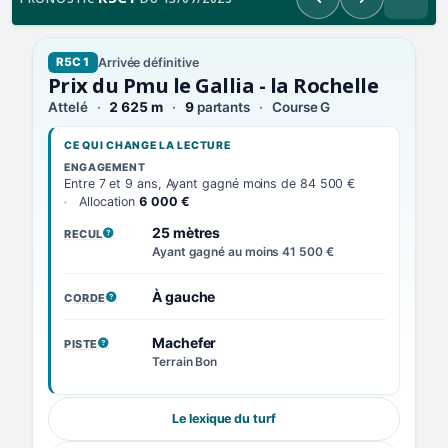
Précédent
Suivant
Arrivée définitive
R5C1
Prix du Pmu le Gallia - la Rochelle
Attelé
2 625 m
9
partants
Course G
CE QUI CHANGE LA LECTURE
ENGAGEMENT
Entre 7 et 9 ans, Ayant gagné moins de 84 500 €
Allocation
6 000 €
25 mètres
RECUL
, VOIR LA DÉFINITION
Ayant gagné au moins 41 500 €
À gauche
CORDE
, VOIR LA DÉFINITION
Machefer
PISTE
, VOIR LA DÉFINITION
Terrain Bon
Le lexique du turf