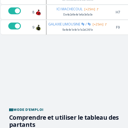
ICI MACHECOUL
[+25m] 🚩
8
H7
Da4a2a9a4a1a6a3a5a3a
GALAXIE LIMOUSINE 👣 / 👣
[+25m] 🚩
9
F9
8a4a4a1a4a1a1a2a(24)1a
MODE D'EMPLOI
Comprendre et utiliser le tableau des
partants