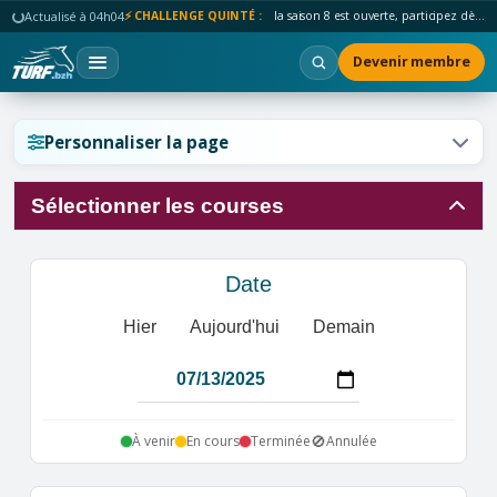
Actualisé à 04h04
⚡ CHALLENGE QUINTÉ :
la saison 8 est ouverte, participez dès maintenant !
Devenir membre
Réinitialiser l'affichage ?
Personnaliser la page
Sélectionner les courses
Annuler
Réinitialiser
Date
Hier
Aujourd'hui
Demain
🚫
À venir
En cours
Terminée
Annulée