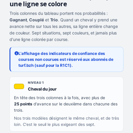
une ligne se colore
Trois colonnes du tableau portent nos probabilités :
Gagnant
,
Couplé
et
Trio
. Quand un cheval y prend une
avance nette sur tous les autres, sa ligne entière change
de couleur. Sept situations, sept couleurs, et jamais plus
d'une ligne colorée par course.
L'affichage des indicateurs de confiance des
courses non courues est réservé aux abonnés de
turf.bzh (sauf pour la R1C1).
Les sept niveaux de confiance, du plus exigeant au moins exigea
NIVEAU
NIVEAU 1
, couleur jaune or
Cheval du jour
QUAND LA LIGNE PREND CETTE COULEUR
En tête des trois colonnes à la fois, avec plus de
CE QUE CELA VOUS DIT
25 points
d'avance sur le deuxième dans chacune des
trois.
Nos trois modèles désignent le même cheval, et de très
loin. C'est le seuil le plus exigeant des sept.