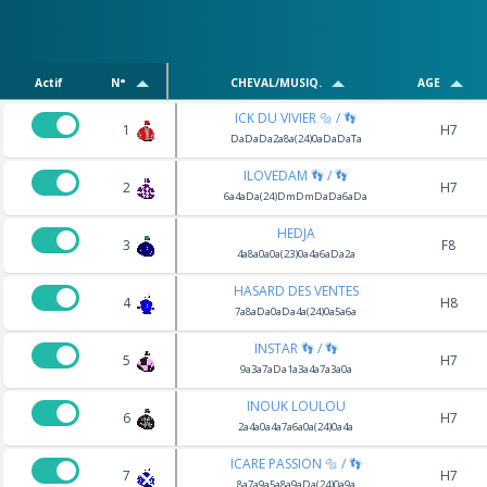
Actif
N°
CHEVAL/MUSIQ.
AGE
ICK DU VIVIER 🔩 / 👣
1
H7
DaDaDa2a8a(24)0aDaDaTa
ILOVEDAM 👣 / 👣
2
H7
6a4aDa(24)DmDmDaDa6aDa
HEDJA
3
F8
4a8a0a0a(23)0a4a6aDa2a
HASARD DES VENTES
4
H8
7a8aDa0aDa4a(24)0a5a6a
INSTAR 👣 / 👣
5
H7
9a3a7aDa1a3a4a7a3a0a
INOUK LOULOU
6
H7
2a4a0a4a7a6a0a(24)0a4a
ICARE PASSION 🔩 / 👣
7
H7
8a7a9a5a8a9aDa(24)0a9a