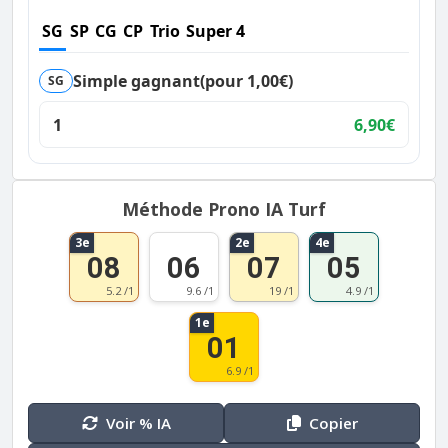
SG
SP
CG
CP
Trio
Super 4
Simple gagnant
(pour 1,00€)
SG
1
6,90€
Méthode Prono IA Turf
3e
2e
4e
08
06
07
05
5.2 /1
9.6 /1
19 /1
4.9 /1
1e
01
6.9 /1
Voir % IA
Copier