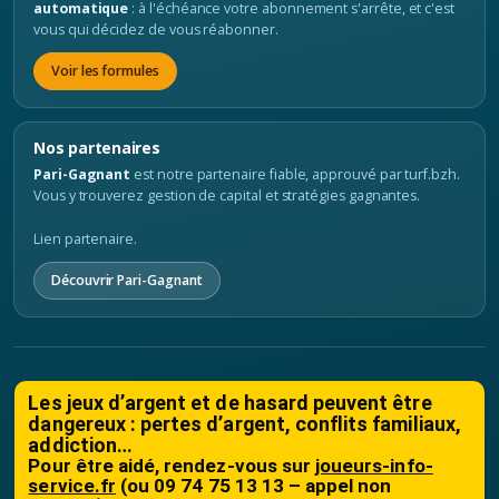
automatique
: à l'échéance votre abonnement s'arrête, et c'est
vous qui décidez de vous réabonner.
Voir les formules
Nos partenaires
Pari-Gagnant
est notre partenaire fiable, approuvé par turf.bzh.
Vous y trouverez gestion de capital et stratégies gagnantes.
Lien partenaire.
Découvrir Pari-Gagnant
Les jeux d’argent et de hasard peuvent être
dangereux : pertes d’argent, conflits familiaux,
addiction…
Pour être aidé, rendez-vous sur
joueurs-info-
service.fr
(ou 09 74 75 13 13 – appel non