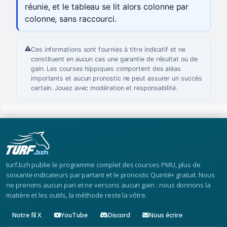
réunie, et le tableau se lit alors colonne par
colonne, sans raccourci.
Ces informations sont fournies à titre indicatif et ne
constituent en aucun cas une garantie de résultat ou de
gain. Les courses hippiques comportent des aléas
importants et aucun pronostic ne peut assurer un succès
certain. Jouez avec modération et responsabilité.
turf.bzh publie le programme complet des courses PMU, plus de
soixante indicateurs par partant et le pronostic Quinté+ gratuit. Nous
ne prenons aucun pari et ne versons aucun gain : nous donnons la
matière et les outils, la méthode reste la vôtre.
Notre fil X
YouTube
Discord
Nous écrire