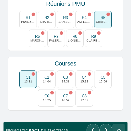
Réunions PMU
R1
R2
R3
R4
R5
ParisLongchamp
SHA TIN (HONG KONG)
SAN SEBASTIAN
AIX LES BAINS
CHATELAILLON
R6
R7
R8
R9
MARONAS
PALERMO
LIGNIERES
CLAIREFONTAINE
Courses
C1
C2
C3
C4
C5
13:31
14:04
14:38
15:12
15:56
C6
C7
C8
16:25
16:59
17:32
R5C1
PRONOSTIC
DU 13/07/2025