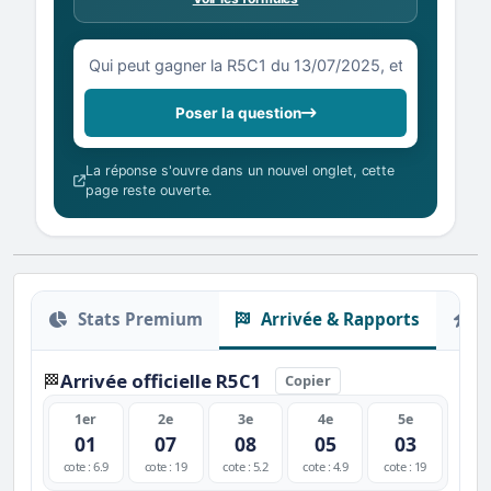
Votre question sur la R5C1 du 13/07/2025
Poser la question
La réponse s'ouvre dans un nouvel onglet, cette
page reste ouverte.
Stats Premium
Arrivée & Rapports
O
Arrivée officielle R5C1
🏁
Copier
1er
2e
3e
4e
5e
01
07
08
05
03
cote : 6.9
cote : 19
cote : 5.2
cote : 4.9
cote : 19