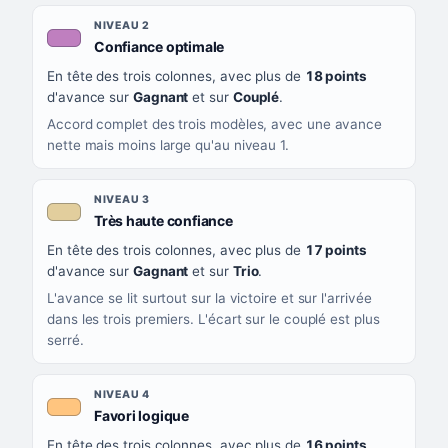
NIVEAU 2
, couleur mauve
Confiance optimale
En tête des trois colonnes, avec plus de
18 points
d'avance sur
Gagnant
et sur
Couplé
.
Accord complet des trois modèles, avec une avance
nette mais moins large qu'au niveau 1.
NIVEAU 3
, couleur beige
Très haute confiance
En tête des trois colonnes, avec plus de
17 points
d'avance sur
Gagnant
et sur
Trio
.
L'avance se lit surtout sur la victoire et sur l'arrivée
dans les trois premiers. L'écart sur le couplé est plus
serré.
NIVEAU 4
, couleur orange clair
Favori logique
En tête des trois colonnes, avec plus de
16 points