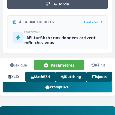
IA/Borda
À LA UNE DU BLOG
Tout voir
27/07/2026
L'API turf.bzh : nos données arrivent
enfin chez vous
Paramètres
Lexique
Réinit
XLSX
MathBZH
Dutching
Ajouts
PromptBZH