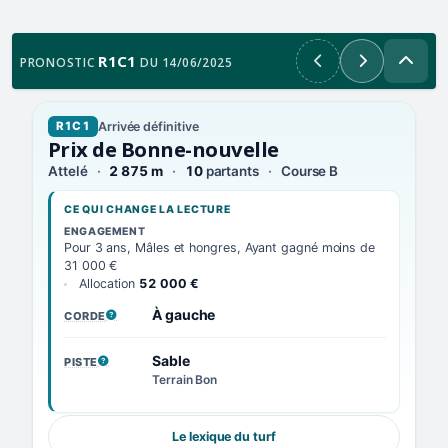
R1C1
PRONOSTIC
DU 14/06/2025
Précédent
Suivant
Arrivée définitive
R1C1
Prix de Bonne-nouvelle
Attelé
2 875 m
10
partants
Course B
CE QUI CHANGE LA LECTURE
ENGAGEMENT
Pour 3 ans, Mâles et hongres, Ayant gagné moins de
31 000 €
Allocation
52 000 €
À gauche
CORDE
, VOIR LA DÉFINITION
Sable
PISTE
, VOIR LA DÉFINITION
Terrain Bon
Le lexique du turf