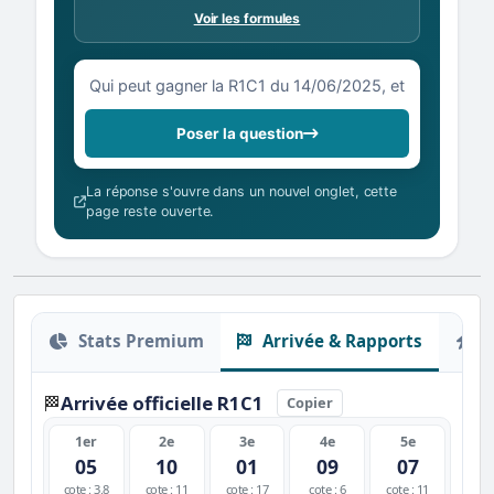
Voir les formules
Votre question sur la R1C1 du 14/06/2025
Poser la question
La réponse s'ouvre dans un nouvel onglet, cette
page reste ouverte.
Stats Premium
Arrivée & Rapports
O
Arrivée officielle R1C1
🏁
Copier
1er
2e
3e
4e
5e
05
10
01
09
07
cote : 3.8
cote : 11
cote : 17
cote : 6
cote : 11