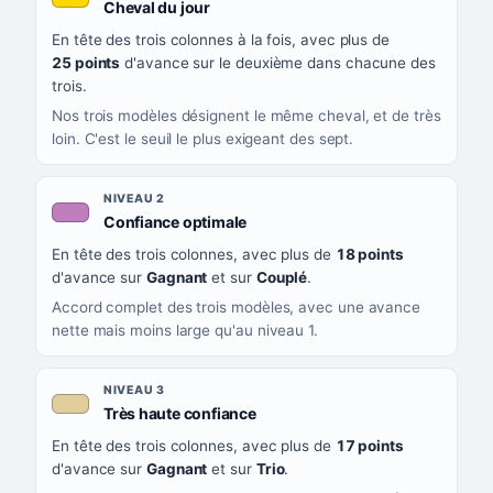
, couleur jaune or
Cheval du jour
QUAND LA LIGNE PREND CETTE COULEUR
En tête des trois colonnes à la fois, avec plus de
CE QUE CELA VOUS DIT
25 points
d'avance sur le deuxième dans chacune des
trois.
Nos trois modèles désignent le même cheval, et de très
loin. C'est le seuil le plus exigeant des sept.
NIVEAU 2
, couleur mauve
Confiance optimale
En tête des trois colonnes, avec plus de
18 points
d'avance sur
Gagnant
et sur
Couplé
.
Accord complet des trois modèles, avec une avance
nette mais moins large qu'au niveau 1.
NIVEAU 3
, couleur beige
Très haute confiance
En tête des trois colonnes, avec plus de
17 points
d'avance sur
Gagnant
et sur
Trio
.