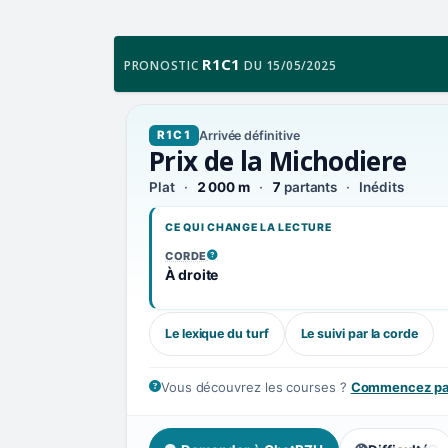
R1C1
PRONOSTIC
DU 15/05/2025
Arrivée définitive
R1C1
Prix de la Michodiere
Plat
2 000 m
7
partants
Inédits
CE QUI CHANGE LA LECTURE
CORDE
, VOIR LA DÉFINITION
À droite
Le lexique du turf
Le suivi par la corde
Vous découvrez les courses ?
Commencez par