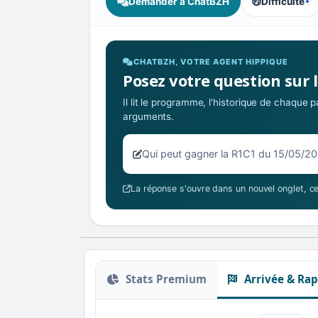
Demander à ChatBZH
Difficulté
, tendance de
CHATBZH, VOTRE AGENT HIPPIQUE
Posez votre question sur 
Il lit le programme, l'historique de chaque
arguments.
Votre question sur la R1C1 du 15/0
La réponse s'ouvre dans un nouvel onglet, ce
Stats Premium
Arrivée & Rap