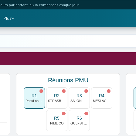
urs par partant, dix IA comparées chaque jour.
Plus
Réunions PMU
R1
R2
R3
R4
ParisLongchamp
STRASBOURG
SALON DE PROVENCE
MESLAY DU MAINE
R5
R6
PIMLICO
GULFSTREAM PARK