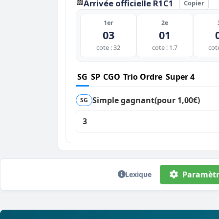
Arrivée officielle R1C1
🏁
Copier
1er
2e
03
01
cote : 32
cote : 1.7
cote
SG
SP
CGO
Trio Ordre
Super 4
Simple gagnant
(pour 1,00€)
SG
3
Paramètr
Lexique