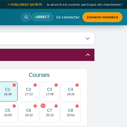
⚡ CHALLENGE QUINTÉ :
la saison 8 est ouverte, participez dès maintenant !
Se connecter
Devenir membre
DIRECT
Courses
C1
C2
C3
C4
16:38
17:13
17:48
18:26
Q+
C5
C6
C7
C8
18:59
19:33
20:15
20:52