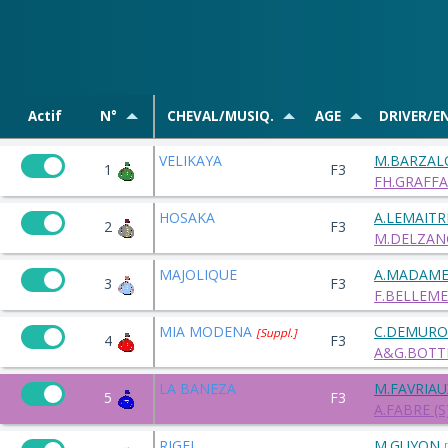
Actif
N°
CHEVAL/MUSIQ.
AGE
DRIVER/E
VELIKAYA
M.BARZAL
1
F3
FH.GRAFFA
HOSAKA
A.LEMAITR
2
F3
M.DELZAN
MAJOLIQUE
A.MADAM
3
F3
F.BELLEM
MIA MODENA
C.DEMURO
[Suppl.]
4
F3
A&G.BOTTI
LA BANEZA
M.FAVRIAU
5
F3
A.FABRE (S
RIGEL
M.GUYON