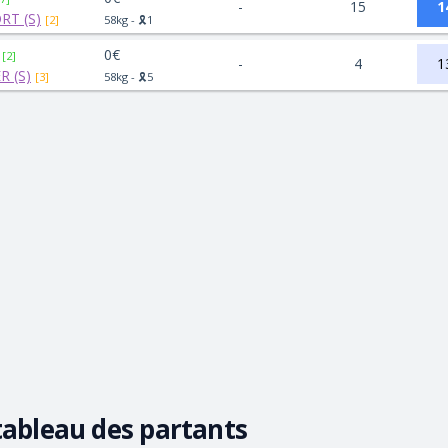
-
15
1
T (S)
[2]
58kg - 🎗️1
0€
[2]
-
4
1
R (S)
[3]
58kg - 🎗️5
tableau des partants