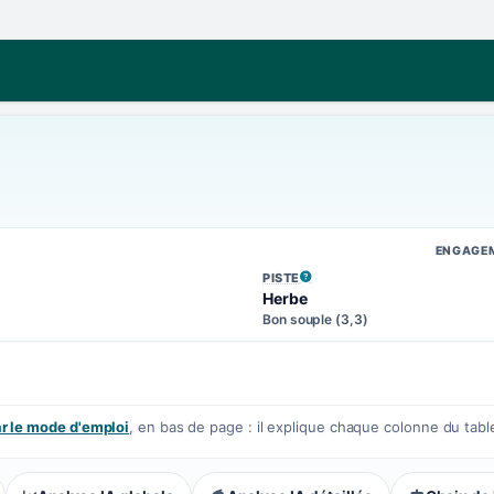
ENGAGE
PISTE
, VOIR LA DÉFINITION
Herbe
Bon souple (3,3)
 le mode d'emploi
, en bas de page : il explique chaque colonne du tabl