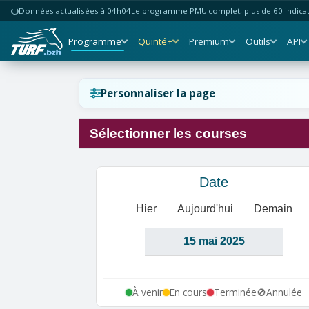
Données actualisées à 04h04
Le programme PMU complet, plus de 60 indicate
Programme
Quinté+
Premium
Outils
API
Réinitialiser l'affichage ?
Personnaliser la page
Sélectionner les courses
Annuler
Réinitialiser
Date
Hier
Aujourd'hui
Demain
À venir
En cours
Terminée
🚫
Annulée