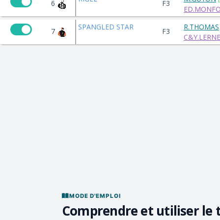
6
F3
ED.MONFOR
SPANGLED STAR
R.THOMAS
7
F3
C&Y.LERNE
MODE D'EMPLOI
Comprendre et utiliser le 