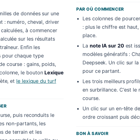
PAR OÙ COMMENCER
amilles de données sur une
Les colonnes de pourcen
nt : numéro, cheval, driver
: plus le chiffre est hau
es calculées, à commencer
place.
alculée sur les résultats
La
note IA sur 20
est is
traîneur. Enfin les
modèles génératifs : Cha
s pour chaque type
Deepseek. Un clic sur l
e course : gains, poids,
pour ce partant.
 colonne, le bouton
Lexique
lète, et
le lexique du turf
Les trois meilleurs profi
en surbrillance. C'est le 
course.
GER
Un clic sur un en-tête de
ourse, puis reconduits le
ordre croissant puis déc
es non-partants, les
 de terrain et les
BON À SAVOIR