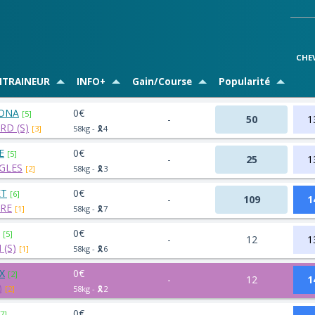
CHE
NTRAINEUR
INFO+
Gain/Course
Popularité
ONA
0€
[5]
-
50
1
RD (S)
[3]
58kg - 🎗️4
E
0€
[5]
-
25
1
GLES
[2]
58kg - 🎗️3
ET
0€
[6]
-
109
1
ERE
[1]
58kg - 🎗️7
0€
[5]
-
12
1
 (S)
[1]
58kg - 🎗️6
X
0€
[2]
-
12
1
)
[2]
58kg - 🎗️2
0€
[7]