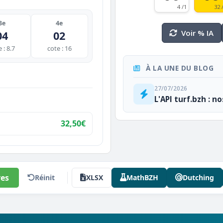
4 /1
32 
3e
4e
Voir % IA
04
02
 : 8.7
cote : 16
À LA UNE DU BLOG
27/07/2026
L'API turf.bzh : n
32,50€
es
Réinit
XLSX
MathBZH
Dutching