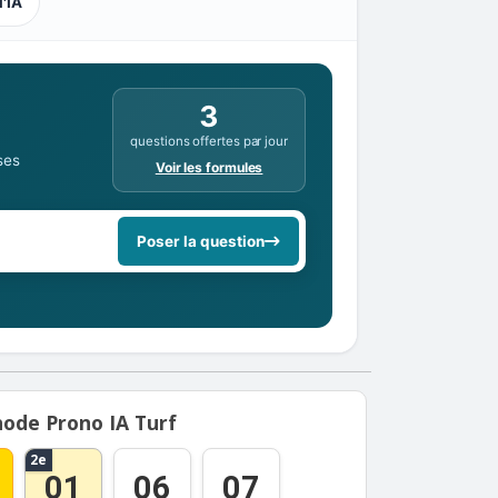
l'IA
3
questions offertes par jour
ses
Voir les formules
Poser la question
ode Prono IA Turf
2e
01
06
07