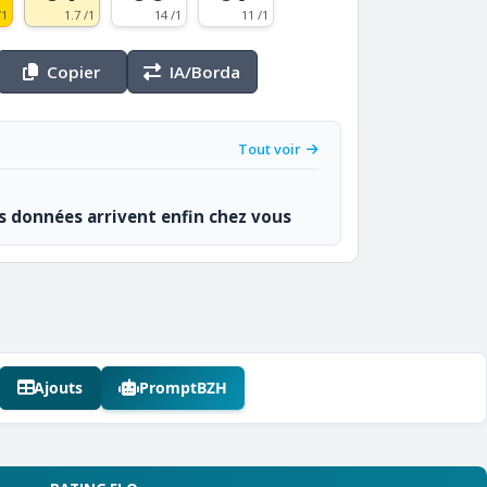
/1
1.7 /1
14 /1
11 /1
Copier
IA/Borda
Tout voir
os données arrivent enfin chez vous
Ajouts
PromptBZH