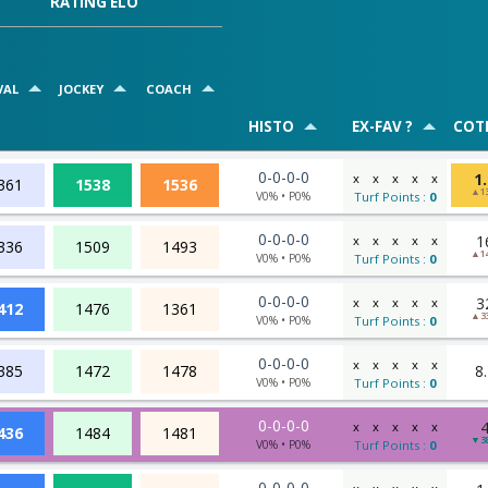
RATING ELO
VAL
JOCKEY
COACH
HISTO
EX-FAV ?
COT
0-0-0-0
1
x
x
x
x
x
361
1538
1536
▲1
V0% • P0%
Turf Points :
0
0-0-0-0
1
x
x
x
x
x
336
1509
1493
▲1
V0% • P0%
Turf Points :
0
0-0-0-0
3
x
x
x
x
x
412
1476
1361
▲3
V0% • P0%
Turf Points :
0
0-0-0-0
x
x
x
x
x
8
385
1472
1478
V0% • P0%
Turf Points :
0
0-0-0-0
x
x
x
x
x
436
1484
1481
▼3
V0% • P0%
Turf Points :
0
0-0-0-0