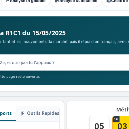
Analyse IA globale
Analyse IA détaillée
Choix de 
s parieurs : Accessible
la R1C1 du 15/05/2025
 partant et les mouvements du marché, puis il répond en français, avec 
5/2025
tte page reste ouverte.
Méth
ports
Outils Rapides
1e
05
03