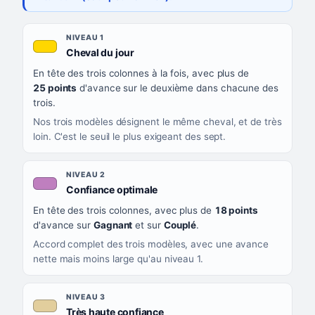
Les sept niveaux de confiance, du plus exigeant au moins exigea
NIVEAU
NIVEAU 1
, couleur jaune or
Cheval du jour
QUAND LA LIGNE PREND CETTE COULEUR
En tête des trois colonnes à la fois, avec plus de
CE QUE CELA VOUS DIT
25 points
d'avance sur le deuxième dans chacune des
trois.
Nos trois modèles désignent le même cheval, et de très
loin. C'est le seuil le plus exigeant des sept.
NIVEAU 2
, couleur mauve
Confiance optimale
En tête des trois colonnes, avec plus de
18 points
d'avance sur
Gagnant
et sur
Couplé
.
Accord complet des trois modèles, avec une avance
nette mais moins large qu'au niveau 1.
NIVEAU 3
, couleur beige
Très haute confiance