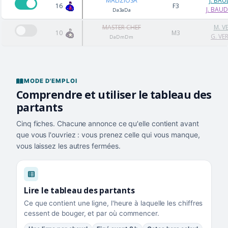
MALIZIOSA
J. BA
16
F3
J. BAU
Da3aDa
MASTER CHEF
M. V
10
M3
G. VE
DaDmDm
MODE D'EMPLOI
Comprendre et utiliser le tableau des
partants
Cinq fiches. Chacune annonce ce qu'elle contient avant
que vous l'ouvriez : vous prenez celle qui vous manque,
vous laissez les autres fermées.
Lire le tableau des partants
Ce que contient une ligne, l'heure à laquelle les chiffres
cessent de bouger, et par où commencer.