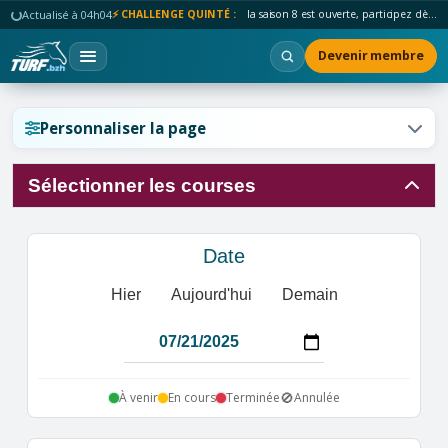
Actualisé à 04h04
⚡ CHALLENGE QUINTÉ :
la saison 8 est ouverte, participez dès maintenant !
Devenir membre
Réinitialiser l'affichage ?
Personnaliser la page
Sélectionner les courses
Annuler
Réinitialiser
Date
Hier
Aujourd'hui
Demain
🚫
À venir
En cours
Terminée
Annulée