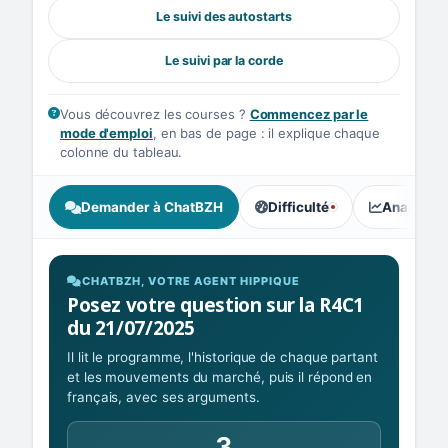
Le suivi des autostarts
Le suivi par la corde
Vous découvrez les courses ?
Commencez par le
mode d'emploi
, en bas de page : il explique chaque
colonne du tableau.
Demander à ChatBZH
Difficulté
Analyse I
, tendance des parieurs : Ex
CHATBZH, VOTRE AGENT HIPPIQUE
Posez votre question sur la R4C1
du 21/07/2025
Il lit le programme, l'historique de chaque partant
et les mouvements du marché, puis il répond en
français, avec ses arguments.
3