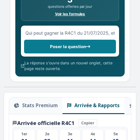
questions offertes par jour
Voir les formules
Votre question sur la R4C1 du 21/07/2025
Poser la question
La réponse s'ouvre dans un nouvel onglet, cette
page reste ouverte.
Stats Premium
Arrivée & Rapports
O
Arrivée officielle R4C1
🏁
Copier
1er
2e
3e
4e
5e