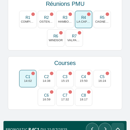
Réunions PMU
R1
R2
R3
R4
R5
COMPIEGNE
OSTENDE
HAMBOURG
LA CAPELLE
CAGNES/MER
R6
R7
WINDSOR
VALPARAISO
Courses
C1
C2
C3
C4
C5
14:02
14:38
15:15
15:50
16:24
C6
C7
C8
16:59
17:32
18:17
R4C1
PRONOSTIC
DU 21/07/2025