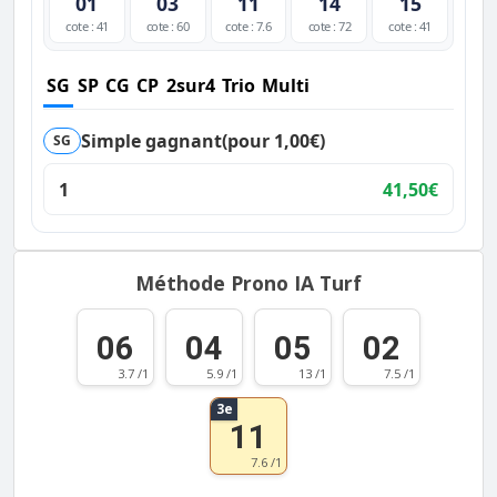
01
03
11
14
15
cote : 41
cote : 60
cote : 7.6
cote : 72
cote : 41
SG
SP
CG
CP
2sur4
Trio
Multi
Simple gagnant
(pour 1,00€)
SG
1
41,50€
Méthode Prono IA Turf
06
04
05
02
3.7 /1
5.9 /1
13 /1
7.5 /1
3e
11
7.6 /1