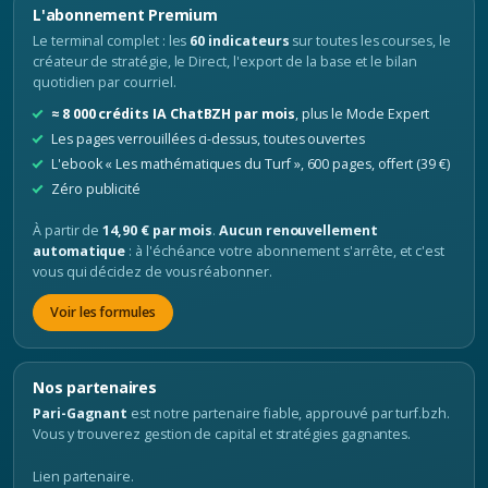
L'abonnement Premium
Le terminal complet : les
60 indicateurs
sur toutes les courses, le
créateur de stratégie, le Direct, l'export de la base et le bilan
quotidien par courriel.
≈ 8 000 crédits IA ChatBZH par mois
, plus le Mode Expert
Les pages verrouillées ci-dessus, toutes ouvertes
L'ebook « Les mathématiques du Turf », 600 pages, offert (39 €)
Zéro publicité
À partir de
14,90 € par mois
.
Aucun renouvellement
automatique
: à l'échéance votre abonnement s'arrête, et c'est
vous qui décidez de vous réabonner.
Voir les formules
Nos partenaires
Pari-Gagnant
est notre partenaire fiable, approuvé par turf.bzh.
Vous y trouverez gestion de capital et stratégies gagnantes.
Lien partenaire.