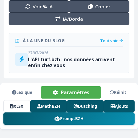
Voir % IA
Copier
IA/Borda
À LA UNE DU BLOG
Tout voir
27/07/2026
L'API turf.bzh : nos données arrivent
enfin chez vous
Paramètres
Lexique
Réinit
XLSX
MathBZH
Dutching
Ajouts
PromptBZH