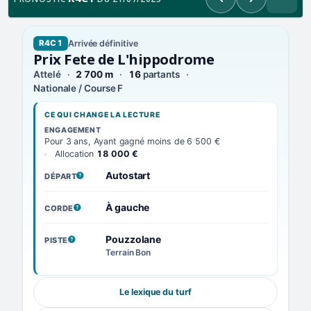
Précédent
Suivant
Arrivée définitive
R4C1
Prix Fete de L'hippodrome
Attelé
2 700 m
16
partants
Nationale / Course F
CE QUI CHANGE LA LECTURE
ENGAGEMENT
Pour 3 ans, Ayant gagné moins de 6 500 €
Allocation
18 000 €
Autostart
DÉPART
, VOIR LA DÉFINITION
À gauche
CORDE
, VOIR LA DÉFINITION
Pouzzolane
PISTE
, VOIR LA DÉFINITION
Terrain Bon
Le lexique du turf