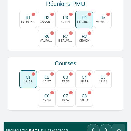
Réunions PMU
R1
R2
R3
R4
R5
LYON-PARILLY
CASABLANCA
CAEN
LE CROISE LAROCHE
MONS (GHLIN)
R6
R7
R8
VALPARAISO
BEAUMONT DE LOMAGNE
CRAON
Courses
C1
C2
C3
C4
C5
16:22
16:57
17:32
18:18
18:52
C6
C7
C8
19:24
19:57
20:34
R4C1
PRONOSTIC
DU 23/06/2025