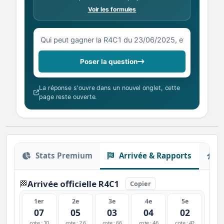
Voir les formules
Votre question sur la R4C1 du 23/06/2025
Poser la question
La réponse s'ouvre dans un nouvel onglet, cette
page reste ouverte.
Stats Premium
Arrivée & Rapports
O
Arrivée officielle R4C1
🏁
Copier
1er
2e
3e
4e
5e
07
05
03
04
02
cote : 10
cote : 2.6
cote : 66
cote : 46
cote : 42