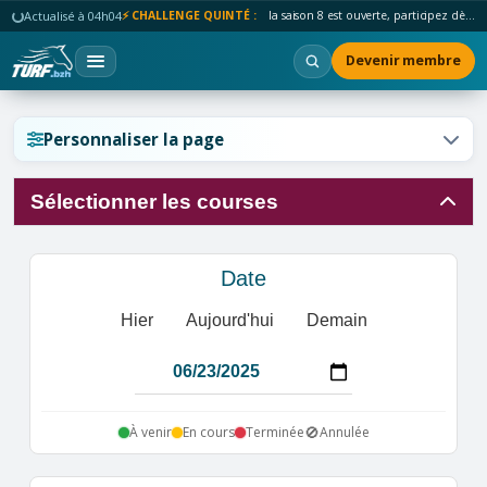
Actualisé à 04h04
⚡ CHALLENGE QUINTÉ :
la saison 8 est ouverte, participez dès maintenant !
Devenir membre
Réinitialiser l'affichage ?
Personnaliser la page
Sélectionner les courses
Annuler
Réinitialiser
Date
Hier
Aujourd'hui
Demain
🚫
À venir
En cours
Terminée
Annulée