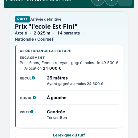
Précédent
Suivant
Arrivée définitive
R4C1
Prix "l'ecole Est Fini"
Attelé
2 825 m
14
partants
Nationale / Course F
CE QUI CHANGE LA LECTURE
ENGAGEMENT
Pour 5 ans, Femelles, Ayant gagné moins de 49 500 €
Allocation
21 000 €
25 mètres
RECUL
, VOIR LA DÉFINITION
Ayant gagné au moins 24 500 €
À gauche
CORDE
, VOIR LA DÉFINITION
Cendrée
PISTE
, VOIR LA DÉFINITION
Terrain Bon
Le lexique du turf