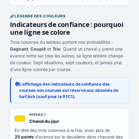
LÉGENDE DES COULEURS
Indicateurs de confiance : pourquoi
une ligne se colore
Trois colonnes du tableau portent nos probabilités :
Gagnant
,
Couplé
et
Trio
. Quand un cheval y prend une
avance nette sur tous les autres, sa ligne entière change
de couleur. Sept situations, sept couleurs, et jamais plus
d'une ligne colorée par course.
L'affichage des indicateurs de confiance des
courses non courues est réservé aux abonnés de
turf.bzh (sauf pour la R1C1).
Les sept niveaux de confiance, du plus exigeant au moins exigea
NIVEAU
NIVEAU 1
, couleur jaune or
Cheval du jour
QUAND LA LIGNE PREND CETTE COULEUR
En tête des trois colonnes à la fois, avec plus de
CE QUE CELA VOUS DIT
25 points
d'avance sur le deuxième dans chacune des