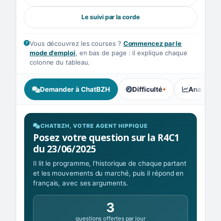
Le suivi par la corde
Vous découvrez les courses ?
Commencez par le
mode d'emploi
, en bas de page : il explique chaque
colonne du tableau.
Demander à ChatBZH
Difficulté
Analyse I
, tendance des parieurs : Équ
CHATBZH, VOTRE AGENT HIPPIQUE
Posez votre question sur la R4C1
du 23/06/2025
Il lit le programme, l'historique de chaque partant
et les mouvements du marché, puis il répond en
français, avec ses arguments.
3
questions offertes par jour