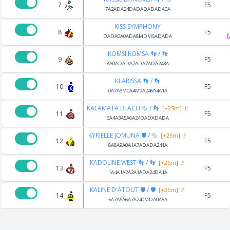
7
F5
7A2ADA24DADADADADA0A
KISS SYMPHONY
8
F5
M
DADA0A0ADA8MDM5ADADA
KOMSI KOMSA 👣 / 👣
9
F5
8A0ADADA7ADA7ADA243A
KLARISSA 👣 / 👣
10
F5
0A7A6M0A4M9A246A4A1A
KALAMATA BEACH 🔩 / 👣
[+25m] 🚩
11
F5
6A4A3A5A6A24DADADADA
KYRIELLE JOMUNA 🛡️ / 🔩
[+25m] 🚩
12
F5
8A8A9A0A1A7ADADA241A
KADOLINE WEST 👣 / 👣
[+25m] 🚩
13
F5
1A4A1A2A2A1ADA24DA1A
KALINE D'ATOUT 🛡️ / 🛡️
[+25m] 🚩
14
F5
5A7A6A6A7A240MDA0A5A