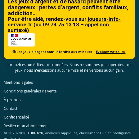
Les jeux d’argent et de hasard peuvent être
dangereux : pertes d’argent, conflits familiaux,
addiction…
Pour être aidé, rendez-vous sur
joueurs-info-
service.fr
(ou 09 74 75 13 13 – appel non
surtaxé)
🔞 Les jeux d'argent sont interdits aux mineurs ·
Évaluez votre jeu
turf.bzh est un éditeur de données. Nous ne sommes pas opérateur de
jeux, nous n'encaissons aucune mise et ne versons aucun gain.
Mentions légales
Conditions générales de vente
À propos
Contact
Confidentialité
Résilier mon abonnement
© 2020-2026
TURF.bzh
, analyses hippiques, classement ELO et intelligence
artificielle.