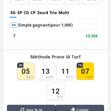
SG
SP
CG
CP
2sur4
Trio
Multi
Simple gagnant
(pour 1,00€)
SG
7
10,50€
Méthode Prono IA Turf
2e
1e
05
13
11
07
2.6 /1
6.3 /1
5.1 /1
10 /1
12
11 /1
Voir % IA
Copier