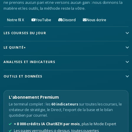
ne prenons aucun pari et ne versons aucun gain : nous donnons la
matière et les outils, la méthode reste la vôtre.
Notre fil X
YouTube
Discord
Nous écrire
LES COURSES DU JOUR
LE QUINTÉ+
ANALYSES ET INDICATEURS
OUTILS ET DONNÉES
L'abonnement Premium
Le terminal complet : les
60 indicateurs
sur toutes les courses, le
créateur de stratégie, le Direct, l'export de la base et le bilan
quotidien par courriel.
≈ 8 000 crédits IA ChatBZH par mois
, plus le Mode Expert
Les pages verrouillées ci-dessus, toutes ouvertes