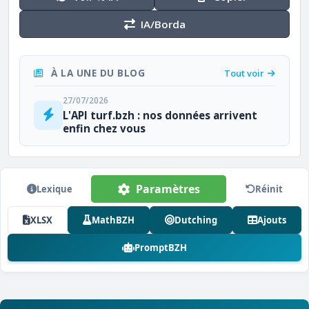
IA/Borda
À LA UNE DU BLOG
Tout voir
27/07/2026
L'API turf.bzh : nos données arrivent
enfin chez vous
Paramètres
Lexique
Réinit
XLSX
MathBZH
Dutching
Ajouts
PromptBZH