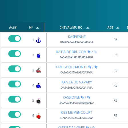
Actif
N°
CHEVAL/MUSIQ.
AGE
KASPIENNE
1
F5
9A6A8A8A24DA8A8ADA8A
KATIA DE BRUCOM 👣 / 🔩
2
F5
6A0A243A1ADADADA4A9A
KAMILA DES MONTS 👣 / 👣
3
F5
0A9A0A24DA6A6A2A3A0A
KANZA DE NAVARY
4
F5
DA5A5A8A246A2A2A1A5A
KASSIOPEE 👣 / 👣
5
F5
2ADA231A1A3ADADA6ADA
KISS ME MENCOURT
6
F5
DA8A3A3ADA246A4A0A4A
KASSIE DANOVER 👣 / 🔩