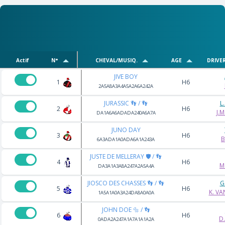
Actif
N°
CHEVAL/MUSIQ.
AGE
DRIVE
JIVE BOY
1
H6
2A5A8A3A4A5A2A6A242A
JURASSIC 👣 / 👣
L
2
H6
J.
DA1A6A6ADADA240A6A7A
JUNO DAY
3
H6
B
6A3ADA1A0ADA6A1A243A
JUSTE DE MELLERAY 🛡️ / 👣
4
H6
M
DA3A1A3A8A247A2A5A4A
JIOSCO DES CHASSES 👣 / 👣
G
5
H6
K. V
1A5A1A0A3A24DA8A0A0A
JOHN DOE 🔩 / 👣
6
H6
D
0ADA2A247A1A7A1A1A2A