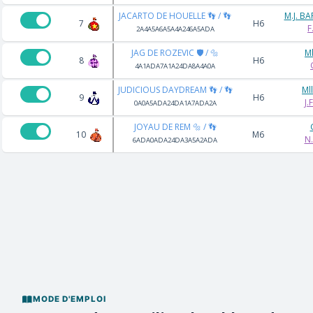
JACARTO DE HOUELLE 👣 / 👣
M.J. B
7
H6
F
2A4A5A6A5A4A246A5ADA
JAG DE ROZEVIC 🛡️ / 🔩
Ml
8
H6
4A1ADA7A1A24DA8A4A0A
JUDICIOUS DAYDREAM 👣 / 👣
Ml
9
H6
J.
0A0A5ADA24DA1A7ADA2A
JOYAU DE REM 🔩 / 👣
10
M6
N
6ADA0ADA24DA3A5A2ADA
MODE D'EMPLOI