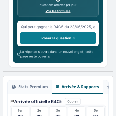
questions offertes par jour
Voir les formules
Votre question sur la R4C5 du 23/06/2025
Poser la question
La réponse s'ouvre dans un nouvel onglet, cette
page reste ouverte.
Stats Premium
Arrivée & Rapports
O
Arrivée officielle R4C5
🏁
Copier
1er
2e
3e
4e
5e