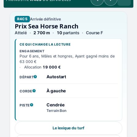
Précédent
Suivant
Arrivée définitive
R4C5
Prix Sea Horse Ranch
Attelé
2 700 m
10
partants
Course F
CE QUI CHANGE LA LECTURE
ENGAGEMENT
Pour 6 ans, Mâles et hongres, Ayant gagné moins de
63 000 €
Allocation
19 000 €
Autostart
DÉPART
, VOIR LA DÉFINITION
À gauche
CORDE
, VOIR LA DÉFINITION
Cendrée
PISTE
, VOIR LA DÉFINITION
Terrain Bon
Le lexique du turf