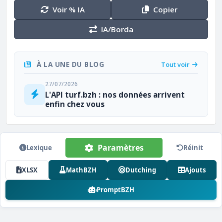
Voir % IA
Copier
IA/Borda
À LA UNE DU BLOG
Tout voir
27/07/2026
L'API turf.bzh : nos données arrivent
enfin chez vous
Paramètres
Lexique
Réinit
XLSX
MathBZH
Dutching
Ajouts
PromptBZH