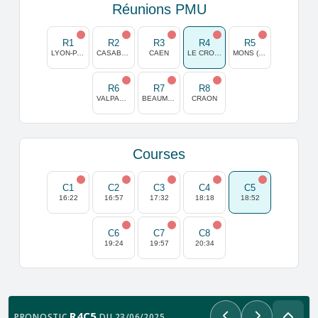
Réunions PMU
R1
R2
R3
R4
R5
LYON-PARILLY
CASABLANCA
CAEN
LE CROISE LAROCHE
MONS (GHLIN)
R6
R7
R8
VALPARAISO
BEAUMONT DE LOMAGNE
CRAON
Courses
C1
C2
C3
C4
C5
16:22
16:57
17:32
18:18
18:52
C6
C7
C8
19:24
19:57
20:34
R4C5
PRONOSTIC
DU 23/06/2025