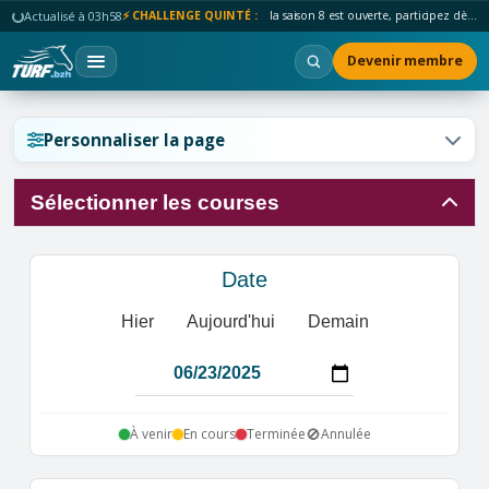
Actualisé à 03h58
⚡ CHALLENGE QUINTÉ :
la saison 8 est ouverte, participez dès maintenant !
Devenir membre
Réinitialiser l'affichage ?
Personnaliser la page
Sélectionner les courses
Annuler
Réinitialiser
Date
Hier
Aujourd'hui
Demain
🚫
À venir
En cours
Terminée
Annulée