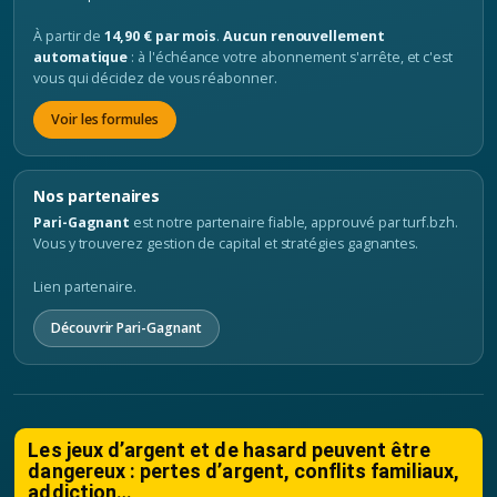
À partir de
14,90 € par mois
.
Aucun renouvellement
automatique
: à l'échéance votre abonnement s'arrête, et c'est
vous qui décidez de vous réabonner.
Voir les formules
Nos partenaires
Pari-Gagnant
est notre partenaire fiable, approuvé par turf.bzh.
Vous y trouverez gestion de capital et stratégies gagnantes.
Lien partenaire.
Découvrir Pari-Gagnant
Les jeux d’argent et de hasard peuvent être
dangereux : pertes d’argent, conflits familiaux,
addiction…