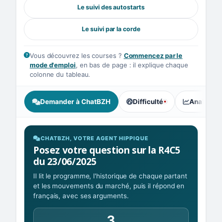
Le suivi des autostarts
Le suivi par la corde
Vous découvrez les courses ?
Commencez par le
mode d'emploi
, en bas de page : il explique chaque
colonne du tableau.
Demander à ChatBZH
Difficulté
Analyse I
, tendance des parieurs : Ex
CHATBZH, VOTRE AGENT HIPPIQUE
Posez votre question sur la R4C5
du 23/06/2025
Il lit le programme, l'historique de chaque partant
et les mouvements du marché, puis il répond en
français, avec ses arguments.
3