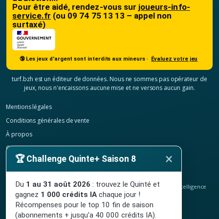
Pour être aidé, rendez-vous sur
joueurs-info-
service.fr
(ou 09 74 75 13 13 – appel non
surtaxé)
🔞 Les jeux d'argent sont interdits aux mineurs ·
Évaluez votre jeu
turf.bzh est un éditeur de données. Nous ne sommes pas opérateur de
jeux, nous n'encaissons aucune mise et ne versons aucun gain.
Mentions légales
Conditions générales de vente
À propos
Contact
×
🏆 Challenge Quinte+ Saison 8
Confidentialité
Résilier mon abonnement
Du
1 au 31 août 2026
: trouvez le Quinté et
© 2020-2026
TURF.bzh
, analyses hippiques, classement ELO et intelligence
gagnez
1 000 crédits IA
chaque jour !
artificielle.
Site indépendant, sans lien avec le PMU. Jeu interdit aux mineurs.
Récompenses pour le top 10 fin de saison
(abonnements + jusqu'a 40 000 crédits IA).