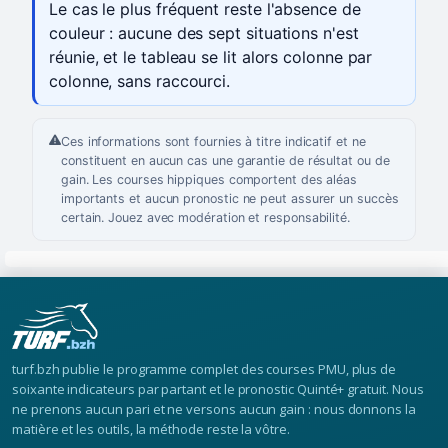
Le cas le plus fréquent reste l'absence de
couleur : aucune des sept situations n'est
réunie, et le tableau se lit alors colonne par
colonne, sans raccourci.
Ces informations sont fournies à titre indicatif et ne
constituent en aucun cas une garantie de résultat ou de
gain. Les courses hippiques comportent des aléas
importants et aucun pronostic ne peut assurer un succès
certain. Jouez avec modération et responsabilité.
turf.bzh publie le programme complet des courses PMU, plus de
soixante indicateurs par partant et le pronostic Quinté+ gratuit. Nous
ne prenons aucun pari et ne versons aucun gain : nous donnons la
matière et les outils, la méthode reste la vôtre.