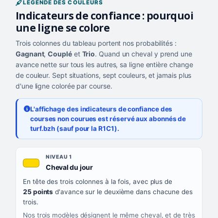
LÉGENDE DES COULEURS
Indicateurs de confiance : pourquoi
une ligne se colore
Trois colonnes du tableau portent nos probabilités :
Gagnant
,
Couplé
et
Trio
. Quand un cheval y prend une
avance nette sur tous les autres, sa ligne entière change
de couleur. Sept situations, sept couleurs, et jamais plus
d'une ligne colorée par course.
L'affichage des indicateurs de confiance des
courses non courues est réservé aux abonnés de
turf.bzh (sauf pour la R1C1).
Les sept niveaux de confiance, du plus exigeant au moins exigea
NIVEAU
NIVEAU 1
, couleur jaune or
Cheval du jour
QUAND LA LIGNE PREND CETTE COULEUR
En tête des trois colonnes à la fois, avec plus de
CE QUE CELA VOUS DIT
25 points
d'avance sur le deuxième dans chacune des
trois.
Nos trois modèles désignent le même cheval, et de très