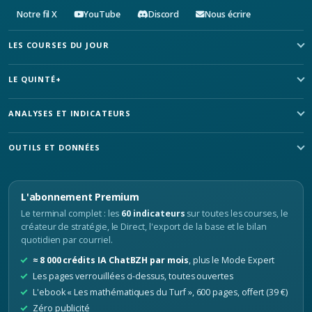
Notre fil X
YouTube
Discord
Nous écrire
LES COURSES DU JOUR
LE QUINTÉ+
ANALYSES ET INDICATEURS
OUTILS ET DONNÉES
L'abonnement Premium
Le terminal complet : les
60 indicateurs
sur toutes les courses, le
créateur de stratégie, le Direct, l'export de la base et le bilan
quotidien par courriel.
≈ 8 000 crédits IA ChatBZH par mois
, plus le Mode Expert
Les pages verrouillées ci-dessus, toutes ouvertes
L'ebook « Les mathématiques du Turf », 600 pages, offert (39 €)
Zéro publicité