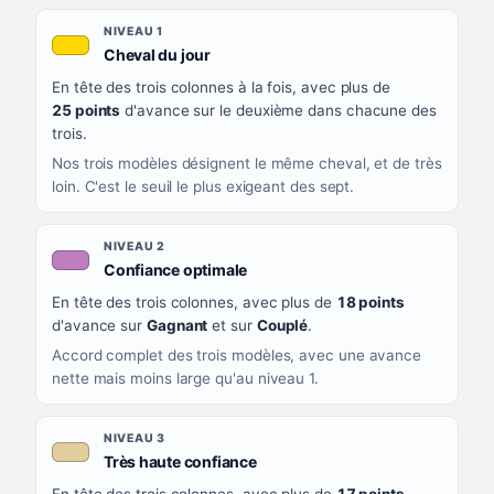
Les sept niveaux de confiance, du plus exigeant au moins exigea
NIVEAU
NIVEAU 1
, couleur jaune or
Cheval du jour
QUAND LA LIGNE PREND CETTE COULEUR
En tête des trois colonnes à la fois, avec plus de
CE QUE CELA VOUS DIT
25 points
d'avance sur le deuxième dans chacune des
trois.
Nos trois modèles désignent le même cheval, et de très
loin. C'est le seuil le plus exigeant des sept.
NIVEAU 2
, couleur mauve
Confiance optimale
En tête des trois colonnes, avec plus de
18 points
d'avance sur
Gagnant
et sur
Couplé
.
Accord complet des trois modèles, avec une avance
nette mais moins large qu'au niveau 1.
NIVEAU 3
, couleur beige
Très haute confiance