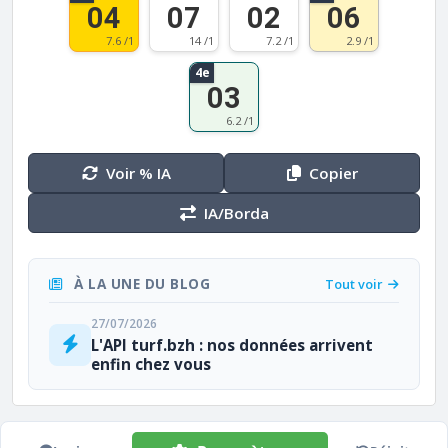
04
07
02
06
7.6 /1
14 /1
7.2 /1
2.9 /1
4e
03
6.2 /1
Voir % IA
Copier
IA/Borda
À LA UNE DU BLOG
Tout voir
27/07/2026
L'API turf.bzh : nos données arrivent
enfin chez vous