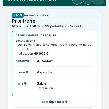
Précédent
Suivant
Arrivée définitive
R4C3
Prix Irene
Attelé
2 150 m
12
partants
Course D
CE QUI CHANGE LA LECTURE
ENGAGEMENT
Pour 4 ans, Mâles et hongres, Ayant gagné moins de
38 500 €
Allocation
40 000 €
Autostart
DÉPART
, VOIR LA DÉFINITION
À gauche
CORDE
, VOIR LA DÉFINITION
Sable
PISTE
, VOIR LA DÉFINITION
Terrain Bon
Le lexique du turf