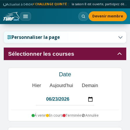
Actualisé à 04h04
⚡ CHALLENGE QUINTÉ :
la saison 8 est ouverte, participez dès maintenant !
Devenir membre
Réinitialiser l'affichage ?
Personnaliser la page
Sélectionner les courses
Annuler
Réinitialiser
Date
Hier
Aujourd'hui
Demain
🚫
À venir
En cours
Terminée
Annulée