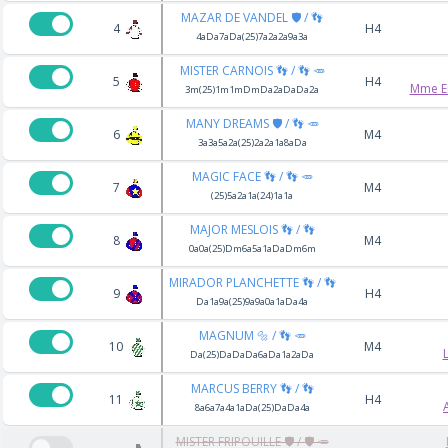
MAZAR DE VANDEL 🛡️ / 👣
4
H4
4aDa7aDa(25)7a2a2a9a3a
MISTER CARNOIS 👣 / 👣 🥕
5
H4
Mme E
3m(25)1m1mDmDa2aDaDa2a
MANY DREAMS 🛡️ / 👣 🥕
6
M4
3a3a5a2a(25)2a2a1a8aDa
MAGIC FACE 👣 / 👣 🥕
7
M4
(25)5a2a1a(24)1a1a
MAJOR MESLOIS 👣 / 👣
8
M4
0a0a(25)Dm6a5a1aDaDm6m
MIRADOR PLANCHETTE 👣 / 👣
9
H4
Da1a9a(25)9a9a0a1aDa4a
MAGNUM 🔩 / 👣 🥕
10
M4
Da(25)DaDaDa6aDa1a2aDa
MARCUS BERRY 👣 / 👣
11
H4
8a6a7a4a1aDa(25)DaDa4a
MISTER FRIPOUILLE 🛡️ / 🛡️ 🥕