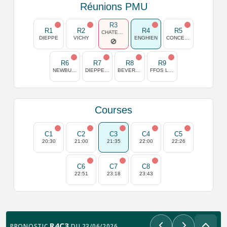
Réunions PMU
R3
R1
R2
R4
R5
CHATEAUBRIANT
DIEPPE
VICHY
ENGHIEN
CONCEPCION
R6
R7
R8
R9
NEWBURY
DIEPPE MIDI
BEVERLEY
FFOS LAS
Courses
C1
C2
C3
C4
C5
20:30
21:00
21:35
22:00
22:26
C6
C7
C8
22:51
23:18
23:43
R4C3
PRONOSTIC
DU 23/06/2026