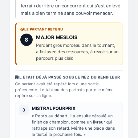
terrain derrière un concurrent qui s'est enlevé,
mais a bien terminé sans pouvoir menacer.
LE PARTANT RETENU
Numéro 8 :
MAJOR MESLOIS
8
Perdant gros morceau dans le tournant, il
a fini avec des ressources, à revoir sur un
parcours plus clair.
IL ÉTAIT DÉJÀ PASSÉ SOUS LE NEZ DU RENIFLEUR
Ce partant avait été repéré lors d'une sortie
précédente. Le tableau des partants porte le même
repère sur sa ligne.
Numéro 3 :
MISTRAL POURPRIX
3
« Repris au départ, il a ensuite déroulé un
finish de champion, comme un livreur qui
rattrape son retard. Mérite une place dans
le tiercé la prochaine fois. »