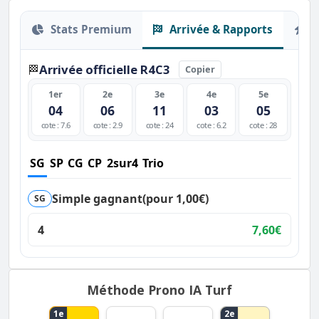
Stats Premium
Arrivée & Rapports
O
Arrivée officielle R4C3
🏁
Copier
1er
2e
3e
4e
5e
04
06
11
03
05
cote : 7.6
cote : 2.9
cote : 24
cote : 6.2
cote : 28
SG
SP
CG
CP
2sur4
Trio
Simple gagnant
(pour 1,00€)
SG
4
7,60€
Méthode Prono IA Turf
1e
2e