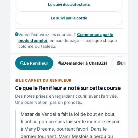
Le suivi des autostarts
Le suivi par la corde
Vous découvrez les courses ?
Commencez par le
mode d'emploi
, en bas de page : il explique chaque
colonne du tableau.
Le Renifleur
Demander à ChatBZH
Difficult
, tendance
LE CARNET DU RENIFLEUR
Ce que le Renifleur a noté sur cette course
Des notes prises en regardant courir, avant l'arrivée.
Une observation, pas un pronostic.
Mazar de Vandel a fait la loi de bout en bout,
filant au poteau sans laisser le moindre espoir
à Many Dreams, pourtant favori. Dans le
dernier tournant, Major Meslois a perdu du