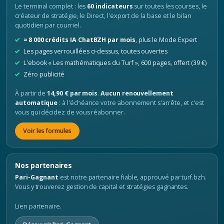
Le terminal complet : les
60 indicateurs
sur toutes les courses, le
créateur de stratégie, le Direct, l'export de la base et le bilan
quotidien par courriel.
≈ 8 000 crédits IA ChatBZH par mois
, plus le Mode Expert
Les pages verrouillées ci-dessus, toutes ouvertes
L'ebook « Les mathématiques du Turf », 600 pages, offert (39 €)
Zéro publicité
À partir de
14,90 € par mois
.
Aucun renouvellement
automatique
: à l'échéance votre abonnement s'arrête, et c'est
vous qui décidez de vous réabonner.
Voir les formules
Nos partenaires
Pari-Gagnant
est notre partenaire fiable, approuvé par turf.bzh.
Vous y trouverez gestion de capital et stratégies gagnantes.
Lien partenaire.