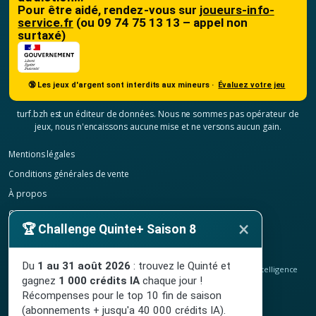
Pour être aidé, rendez-vous sur
joueurs-info-
service.fr
(ou 09 74 75 13 13 – appel non
surtaxé)
🔞 Les jeux d'argent sont interdits aux mineurs ·
Évaluez votre jeu
turf.bzh est un éditeur de données. Nous ne sommes pas opérateur de
jeux, nous n'encaissons aucune mise et ne versons aucun gain.
Mentions légales
Conditions générales de vente
À propos
Contact
×
🏆 Challenge Quinte+ Saison 8
Confidentialité
Résilier mon abonnement
Du
1 au 31 août 2026
: trouvez le Quinté et
© 2020-2026
TURF.bzh
, analyses hippiques, classement ELO et intelligence
gagnez
1 000 crédits IA
chaque jour !
artificielle.
Site indépendant, sans lien avec le PMU. Jeu interdit aux mineurs.
Récompenses pour le top 10 fin de saison
(abonnements + jusqu'a 40 000 crédits IA).