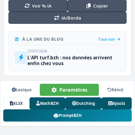
Voir % IA
Copier
IA/Borda
À LA UNE DU BLOG
Tout voir
27/07/2026
L'API turf.bzh : nos données arrivent
enfin chez vous
Paramètres
Lexique
Réinit
XLSX
MathBZH
Dutching
Ajouts
PromptBZH