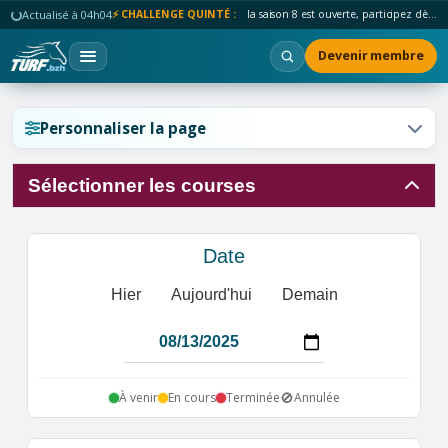
Actualisé à 04h04
⚡ CHALLENGE QUINTÉ :
la saison 8 est ouverte, participez dès maintenant !
Devenir membre
Réinitialiser l'affichage ?
Personnaliser la page
Sélectionner les courses
Annuler
Réinitialiser
Date
Hier
Aujourd'hui
Demain
🚫
À venir
En cours
Terminée
Annulée