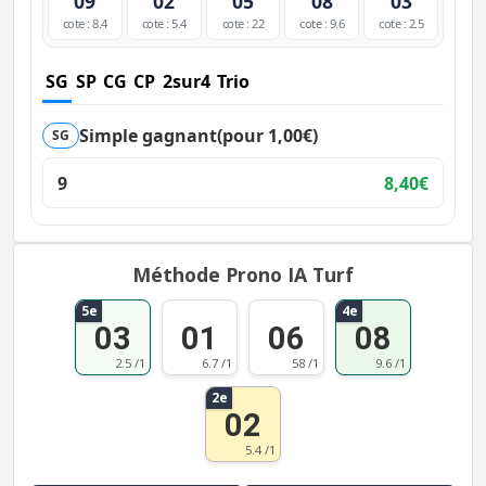
09
02
05
08
03
cote : 8.4
cote : 5.4
cote : 22
cote : 9.6
cote : 2.5
SG
SP
CG
CP
2sur4
Trio
Simple gagnant
(pour 1,00€)
SG
9
8,40€
Méthode Prono IA Turf
5e
4e
03
01
06
08
2.5 /1
6.7 /1
58 /1
9.6 /1
2e
02
5.4 /1