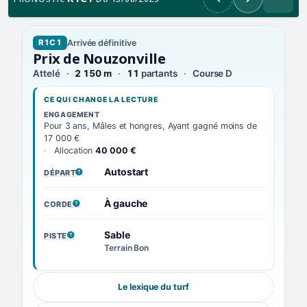
Précédent
Suivant
Arrivée définitive
R1C1
Prix de Nouzonville
Attelé
2 150 m
11
partants
Course D
CE QUI CHANGE LA LECTURE
ENGAGEMENT
Pour 3 ans, Mâles et hongres, Ayant gagné moins de
17 000 €
Allocation
40 000 €
Autostart
DÉPART
, VOIR LA DÉFINITION
À gauche
CORDE
, VOIR LA DÉFINITION
Sable
PISTE
, VOIR LA DÉFINITION
Terrain Bon
Le lexique du turf