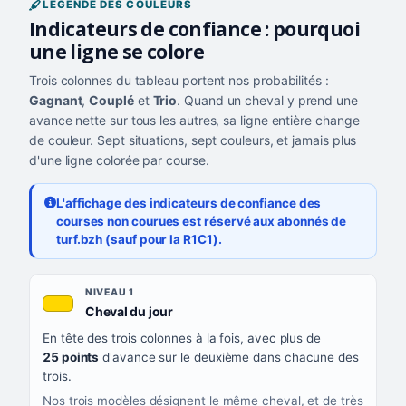
LÉGENDE DES COULEURS
Indicateurs de confiance : pourquoi
une ligne se colore
Trois colonnes du tableau portent nos probabilités :
Gagnant
,
Couplé
et
Trio
. Quand un cheval y prend une
avance nette sur tous les autres, sa ligne entière change
de couleur. Sept situations, sept couleurs, et jamais plus
d'une ligne colorée par course.
L'affichage des indicateurs de confiance des
courses non courues est réservé aux abonnés de
turf.bzh (sauf pour la R1C1).
Les sept niveaux de confiance, du plus exigeant au moins exigea
NIVEAU
NIVEAU 1
, couleur jaune or
Cheval du jour
QUAND LA LIGNE PREND CETTE COULEUR
En tête des trois colonnes à la fois, avec plus de
CE QUE CELA VOUS DIT
25 points
d'avance sur le deuxième dans chacune des
trois.
Nos trois modèles désignent le même cheval, et de très