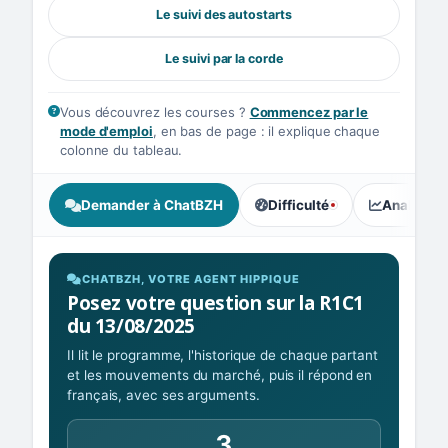
Le suivi des autostarts
Le suivi par la corde
Vous découvrez les courses ?
Commencez par le
mode d'emploi
, en bas de page : il explique chaque
colonne du tableau.
Demander à ChatBZH
Difficulté
Analyse I
, tendance des parieurs : Ex
CHATBZH, VOTRE AGENT HIPPIQUE
Posez votre question sur la R1C1
du 13/08/2025
Il lit le programme, l'historique de chaque partant
et les mouvements du marché, puis il répond en
français, avec ses arguments.
3