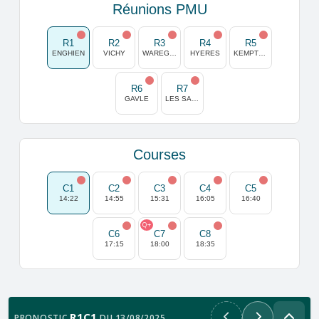
Réunions PMU
R1
R2
R3
R4
R5
ENGHIEN
VICHY
WAREGEM
HYERES
KEMPTON PARK
R6
R7
GAVLE
LES SABLES D OLONNE
Courses
C1
C2
C3
C4
C5
14:22
14:55
15:31
16:05
16:40
Q+
C6
C7
C8
17:15
18:00
18:35
R1C1
PRONOSTIC
DU 13/08/2025