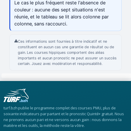
Le cas le plus fréquent reste l'absence de
couleur : aucune des sept situations n'est
réunie, et le tableau se lit alors colonne par
colonne, sans raccourci.
Ces informations sont fournies à titre indicatif et ne
constituent en aucun cas une garantie de résultat ou de
gain. Les courses hippiques comportent des aléas
importants et aucun pronostic ne peut assurer un succès
certain. Jouez avec modération et responsabilité.
turf.bzh publie le programme complet des courses PMU, plus de
soixante indicateurs par partant et le pronostic Quinté+ gratuit. Nous
ne prenons aucun pari et ne versons aucun gain : nous donnons la
matière et les outils, la méthode reste la vôtre.