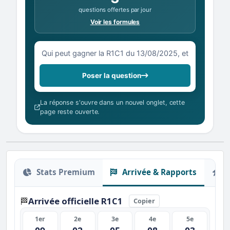
questions offertes par jour
Voir les formules
Votre question sur la R1C1 du 13/08/2025
Poser la question
La réponse s'ouvre dans un nouvel onglet, cette
page reste ouverte.
Stats Premium
Arrivée & Rapports
O
Arrivée officielle R1C1
🏁
Copier
1er
2e
3e
4e
5e