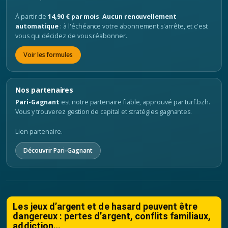
À partir de
14,90 € par mois
.
Aucun renouvellement
automatique
: à l'échéance votre abonnement s'arrête, et c'est
vous qui décidez de vous réabonner.
Voir les formules
Nos partenaires
Pari-Gagnant
est notre partenaire fiable, approuvé par turf.bzh.
Vous y trouverez gestion de capital et stratégies gagnantes.
Lien partenaire.
Découvrir Pari-Gagnant
Les jeux d’argent et de hasard peuvent être
dangereux : pertes d’argent, conflits familiaux,
addiction…