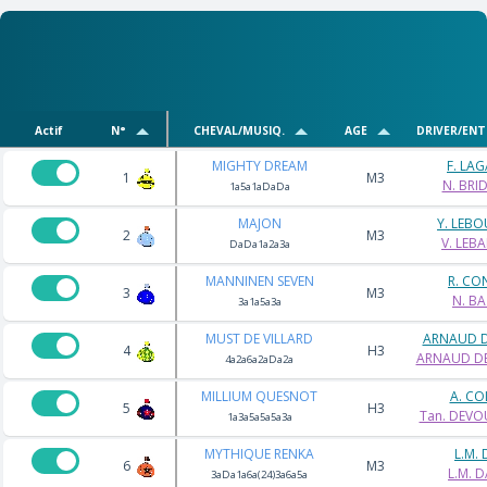
Actif
N°
CHEVAL/MUSIQ.
AGE
DRIVER/ENT
MIGHTY DREAM
F. LA
1
M3
N. BRI
1a5a1aDaDa
MAJON
Y. LEB
2
M3
V. LEB
DaDa1a2a3a
MANNINEN SEVEN
R. C
3
M3
N. BA
3a1a5a3a
MUST DE VILLARD
ARNAUD 
4
H3
ARNAUD D
4a2a6a2aDa2a
MILLIUM QUESNOT
A. CO
5
H3
Tan. DEV
1a3a5a5a5a3a
MYTHIQUE RENKA
L.M.
6
M3
L.M. 
3aDa1a6a(24)3a6a5a