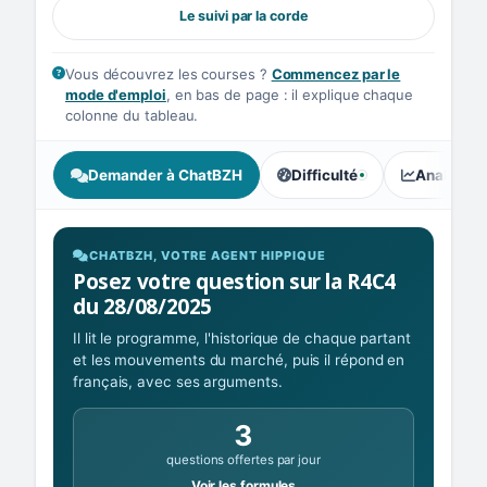
Le suivi par la corde
Vous découvrez les courses ?
Commencez par le
mode d'emploi
, en bas de page : il explique chaque
colonne du tableau.
Demander à ChatBZH
Difficulté
Analyse I
, tendance des parieurs : Élé
CHATBZH, VOTRE AGENT HIPPIQUE
Posez votre question sur la R4C4
du 28/08/2025
Il lit le programme, l'historique de chaque partant
et les mouvements du marché, puis il répond en
français, avec ses arguments.
3
questions offertes par jour
Voir les formules