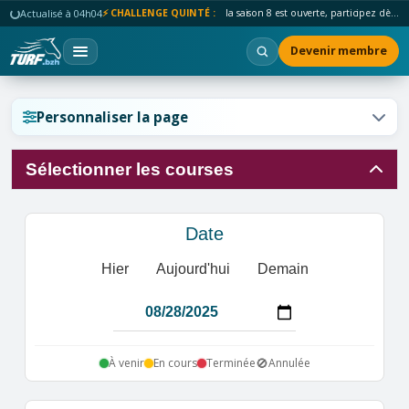
Actualisé à 04h04
⚡ CHALLENGE QUINTÉ :
la saison 8 est ouverte, participez dès maintenant !
Devenir membre
Réinitialiser l'affichage ?
Personnaliser la page
Sélectionner les courses
Annuler
Réinitialiser
Date
Hier
Aujourd'hui
Demain
🚫
À venir
En cours
Terminée
Annulée