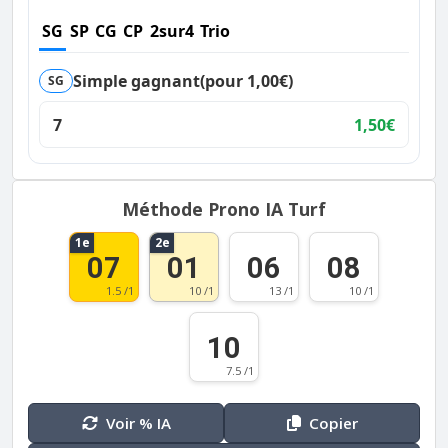
SG
SP
CG
CP
2sur4
Trio
Simple gagnant
(pour 1,00€)
SG
7
1,50€
Méthode Prono IA Turf
1e
2e
07
01
06
08
1.5 /1
10 /1
13 /1
10 /1
10
7.5 /1
Voir % IA
Copier