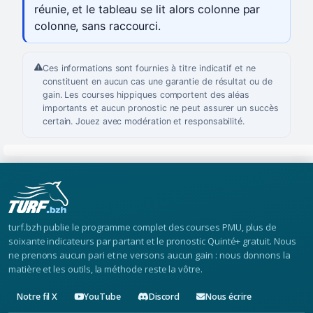
réunie, et le tableau se lit alors colonne par
colonne, sans raccourci.
Ces informations sont fournies à titre indicatif et ne
constituent en aucun cas une garantie de résultat ou de
gain. Les courses hippiques comportent des aléas
importants et aucun pronostic ne peut assurer un succès
certain. Jouez avec modération et responsabilité.
turf.bzh publie le programme complet des courses PMU, plus de
soixante indicateurs par partant et le pronostic Quinté+ gratuit. Nous
ne prenons aucun pari et ne versons aucun gain : nous donnons la
matière et les outils, la méthode reste la vôtre.
Notre fil X
YouTube
Discord
Nous écrire