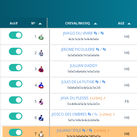
Actif
N°
CHEVAL/MUSIQ.
AGE
JIVAGO DU VIVIER 👣 / 👣
1
H6
4a2a1a2a3a1a4a4a5a6a
JEROME PICOULERIE 👣 / 👣
2
H6
5a5a0a0a0a7m5a5a6a9a
JULLIAN DADDY
3
H6
7a0aDa8a6a6a1a5aDa5a
JULES DE LA FUTAIE 👣 / 👣
4
H6
7a0a6a0aDa4a5a2a7a(24)
JAVA DU PLESSIS
[+25m] 🚩
5
F6
Da4a9a2a5a3a1a5a2aDa
JIOSCO DES OMBRES 👣 / 🔩
[+25m] 🚩
6
H6
5aDa1a9a3a4a2a2a6a9a
JULIANO STILE 👣 / 👣
[+25m] 🚩
7
H6
2a1a2a1a6a6a0a(24)DaDa