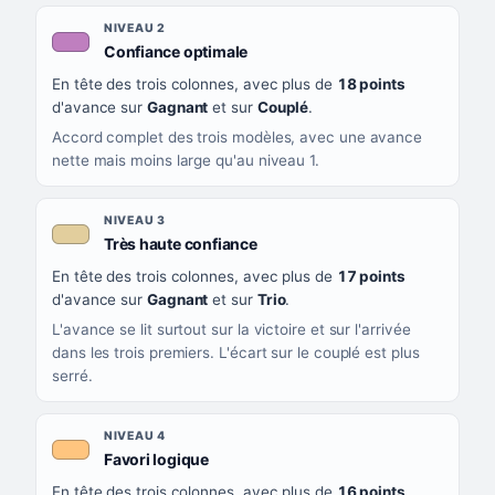
NIVEAU 2
, couleur mauve
Confiance optimale
En tête des trois colonnes, avec plus de
18 points
d'avance sur
Gagnant
et sur
Couplé
.
Accord complet des trois modèles, avec une avance
nette mais moins large qu'au niveau 1.
NIVEAU 3
, couleur beige
Très haute confiance
En tête des trois colonnes, avec plus de
17 points
d'avance sur
Gagnant
et sur
Trio
.
L'avance se lit surtout sur la victoire et sur l'arrivée
dans les trois premiers. L'écart sur le couplé est plus
serré.
NIVEAU 4
, couleur orange clair
Favori logique
En tête des trois colonnes, avec plus de
16 points