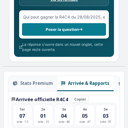
Votre question sur la R4C4 du 28/08/2025
Poser la question
La réponse s'ouvre dans un nouvel onglet, cette
page reste ouverte.
Stats Premium
Arrivée & Rapports
O
Arrivée officielle R4C4
🏁
Copier
1er
2e
3e
4e
5e
07
01
04
05
03
cote : 1.5
cote : 10
cote : 48
cote : 47
cote : 97