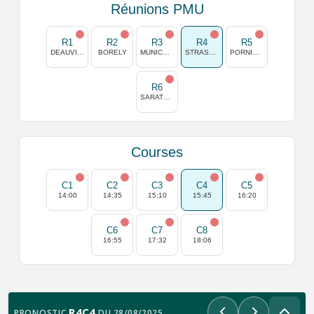
Réunions PMU
R1
R2
R3
R4
R5
DEAUVILLE
BORELY
MUNICH-DAGLFING
STRASBOURG
PORNICHET
R6
SARATOGA
Courses
C1
C2
C3
C4
C5
14:00
14:35
15:10
15:45
16:20
C6
C7
C8
16:55
17:32
18:06
R4C4
PRONOSTIC
DU 28/08/2025