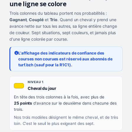
une ligne se colore
Trois colonnes du tableau portent nos probabilités :
Gagnant
,
Couplé
et
Trio
. Quand un cheval y prend une
avance nette sur tous les autres, sa ligne entière change
de couleur. Sept situations, sept couleurs, et jamais plus
d'une ligne colorée par course.
L'affichage des indicateurs de confiance des
courses non courues est réservé aux abonnés de
turf.bzh (sauf pour la R1C1).
Les sept niveaux de confiance, du plus exigeant au moins exigea
NIVEAU
NIVEAU 1
, couleur jaune or
Cheval du jour
QUAND LA LIGNE PREND CETTE COULEUR
En tête des trois colonnes à la fois, avec plus de
CE QUE CELA VOUS DIT
25 points
d'avance sur le deuxième dans chacune des
trois.
Nos trois modèles désignent le même cheval, et de très
loin. C'est le seuil le plus exigeant des sept.