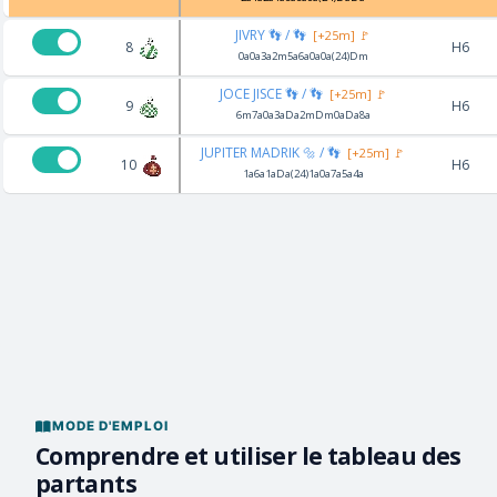
JIVRY 👣 / 👣
[+25m] 🚩
8
H6
0a0a3a2m5a6a0a0a(24)Dm
JOCE JISCE 👣 / 👣
[+25m] 🚩
9
H6
6m7a0a3aDa2mDm0aDa8a
JUPITER MADRIK 🔩 / 👣
[+25m] 🚩
10
H6
1a6a1aDa(24)1a0a7a5a4a
MODE D'EMPLOI
Comprendre et utiliser le tableau des
partants