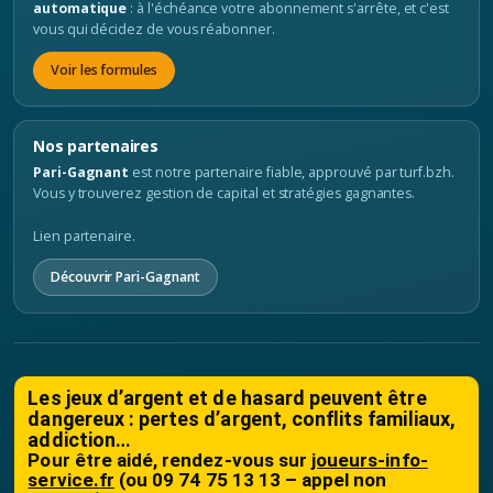
automatique
: à l'échéance votre abonnement s'arrête, et c'est
vous qui décidez de vous réabonner.
Voir les formules
Nos partenaires
Pari-Gagnant
est notre partenaire fiable, approuvé par turf.bzh.
Vous y trouverez gestion de capital et stratégies gagnantes.
Lien partenaire.
Découvrir Pari-Gagnant
Les jeux d’argent et de hasard peuvent être
dangereux : pertes d’argent, conflits familiaux,
addiction…
Pour être aidé, rendez-vous sur
joueurs-info-
service.fr
(ou 09 74 75 13 13 – appel non