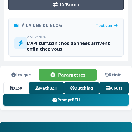
IA/Borda
À LA UNE DU BLOG
Tout voir
27/07/2026
L'API turf.bzh : nos données arrivent
enfin chez vous
Paramètres
Lexique
Réinit
XLSX
MathBZH
Dutching
Ajouts
PromptBZH