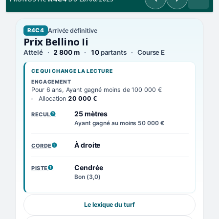
Précédent
Suivant
Arrivée définitive
R4C4
Prix Bellino Ii
Attelé
2 800 m
10
partants
Course E
CE QUI CHANGE LA LECTURE
ENGAGEMENT
Pour 6 ans, Ayant gagné moins de 100 000 €
Allocation
20 000 €
25 mètres
RECUL
, VOIR LA DÉFINITION
Ayant gagné au moins 50 000 €
À droite
CORDE
, VOIR LA DÉFINITION
Cendrée
PISTE
, VOIR LA DÉFINITION
Bon (3,0)
Le lexique du turf