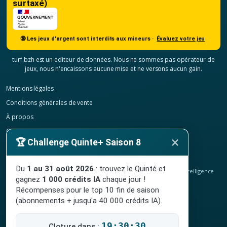
surtaxé)
🔞 Les jeux d'argent sont interdits aux mineurs ·
Évaluez votre jeu
turf.bzh est un éditeur de données. Nous ne sommes pas opérateur de
jeux, nous n'encaissons aucune mise et ne versons aucun gain.
Mentions légales
Conditions générales de vente
À propos
Contact
×
🏆 Challenge Quinte+ Saison 8
Confidentialité
Résilier mon abonnement
Du
1 au 31 août 2026
: trouvez le Quinté et
© 2020-2026
TURF.bzh
, analyses hippiques, classement ELO et intelligence
gagnez
1 000 crédits IA
chaque jour !
artificielle.
Site indépendant, sans lien avec le PMU. Jeu interdit aux mineurs.
Récompenses pour le top 10 fin de saison
(abonnements + jusqu'a 40 000 crédits IA).
19:30:29
Cloture dans :