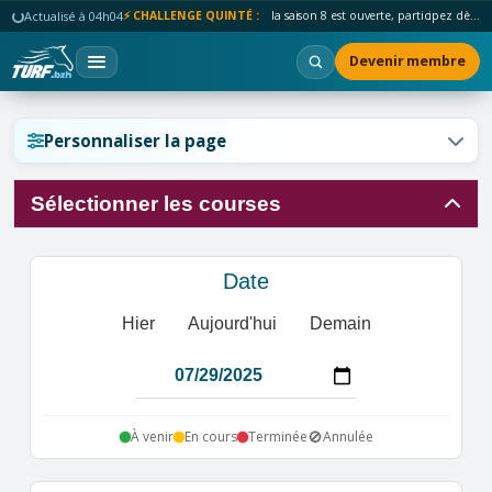
Actualisé à 04h04
⚡ CHALLENGE QUINTÉ :
la saison 8 est ouverte, participez dès maintenant !
Devenir membre
Réinitialiser l'affichage ?
Personnaliser la page
Sélectionner les courses
Annuler
Réinitialiser
Date
Hier
Aujourd'hui
Demain
🚫
À venir
En cours
Terminée
Annulée