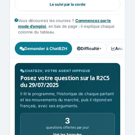
Le suivi par la corde
Vous découvrez les courses ?
Commencez par le
mode d'emploi
, en bas de page : il explique chaque
colonne du tableau.
Demander à ChatBZH
Difficulté
Analyse I
, tendance des parieurs : Équ
CHATBZH, VOTRE AGENT HIPPIQUE
Posez votre question sur la R2C5
du 29/07/2025
Il lit le programme, l'historique de chaque partant
et les mouvements du marché, puis il répond en
français, avec ses arguments.
3
questions offertes par jour
Voir les formules