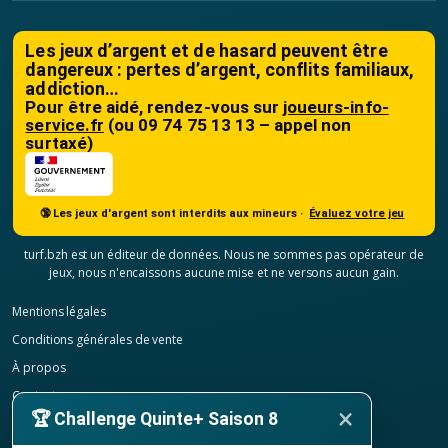
Les jeux d’argent et de hasard peuvent être
dangereux : pertes d’argent, conflits familiaux,
addiction…
Pour être aidé, rendez-vous sur
joueurs-info-
service.fr
(ou 09 74 75 13 13 – appel non
surtaxé)
🔞 Les jeux d'argent sont interdits aux mineurs ·
Évaluez votre jeu
turf.bzh est un éditeur de données. Nous ne sommes pas opérateur de
jeux, nous n'encaissons aucune mise et ne versons aucun gain.
Mentions légales
Conditions générales de vente
À propos
Contact
×
🏆 Challenge Quinte+ Saison 8
Confidentialité