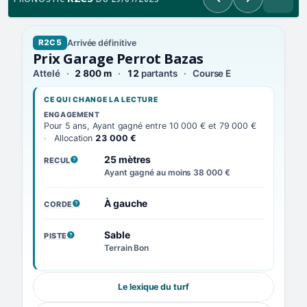
Précédent
Suivant
Arrivée définitive
R2C5
Prix Garage Perrot Bazas
Attelé
2 800 m
12
partants
Course E
CE QUI CHANGE LA LECTURE
ENGAGEMENT
Pour 5 ans, Ayant gagné entre 10 000 € et 79 000 €
Allocation
23 000 €
25 mètres
RECUL
, VOIR LA DÉFINITION
Ayant gagné au moins 38 000 €
À gauche
CORDE
, VOIR LA DÉFINITION
Sable
PISTE
, VOIR LA DÉFINITION
Terrain Bon
Le lexique du turf