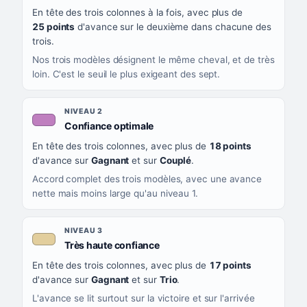
En tête des trois colonnes à la fois, avec plus de
CE QUE CELA VOUS DIT
25 points
d'avance sur le deuxième dans chacune des
trois.
Nos trois modèles désignent le même cheval, et de très
loin. C'est le seuil le plus exigeant des sept.
NIVEAU 2
, couleur mauve
Confiance optimale
En tête des trois colonnes, avec plus de
18 points
d'avance sur
Gagnant
et sur
Couplé
.
Accord complet des trois modèles, avec une avance
nette mais moins large qu'au niveau 1.
NIVEAU 3
, couleur beige
Très haute confiance
En tête des trois colonnes, avec plus de
17 points
d'avance sur
Gagnant
et sur
Trio
.
L'avance se lit surtout sur la victoire et sur l'arrivée