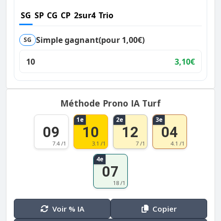
SG
SP
CG
CP
2sur4
Trio
Simple gagnant
(pour 1,00€)
SG
10
3,10€
Méthode Prono IA Turf
1e
2e
3e
09
10
12
04
7.4 /1
3.1 /1
7 /1
4.1 /1
4e
07
18 /1
Voir % IA
Copier