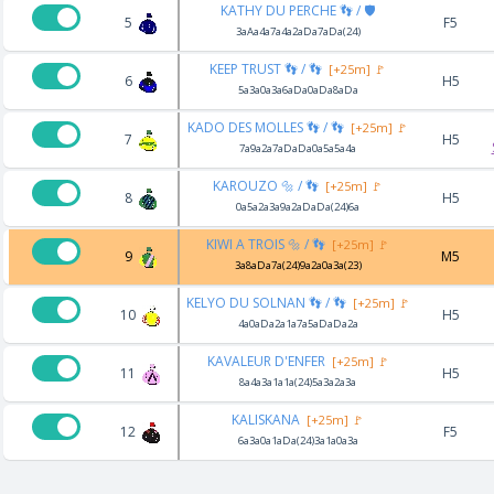
KATHY DU PERCHE 👣 / 🛡️
5
F5
3aAa4a7a4a2aDa7aDa(24)
KEEP TRUST 👣 / 👣
[+25m] 🚩
6
H5
5a3a0a3a6aDa0aDa8aDa
KADO DES MOLLES 👣 / 👣
[+25m] 🚩
7
H5
7a9a2a7aDaDa0a5a5a4a
KAROUZO 🔩 / 👣
[+25m] 🚩
8
H5
0a5a2a3a9a2aDaDa(24)6a
KIWI A TROIS 🔩 / 👣
[+25m] 🚩
9
M5
3a8aDa7a(24)9a2a0a3a(23)
KELYO DU SOLNAN 👣 / 👣
[+25m] 🚩
10
H5
4a0aDa2a1a7a5aDaDa2a
KAVALEUR D'ENFER
[+25m] 🚩
11
H5
8a4a3a1a1a(24)5a3a2a3a
KALISKANA
[+25m] 🚩
12
F5
6a3a0a1aDa(24)3a1a0a3a