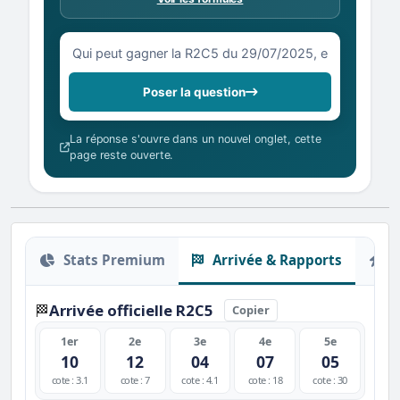
Votre question sur la R2C5 du 29/07/2025
Poser la question
La réponse s'ouvre dans un nouvel onglet, cette
page reste ouverte.
Stats Premium
Arrivée & Rapports
O
Arrivée officielle R2C5
🏁
Copier
1er
2e
3e
4e
5e
10
12
04
07
05
cote : 3.1
cote : 7
cote : 4.1
cote : 18
cote : 30