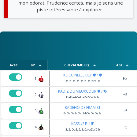
mon odorat. Prudence certes, mais je sens une
piste intéressante à explorer...
Actif
N°
CHEVAL/MUSIQ.
AGE
KOCCINELLE BEY 🛡️ / 🛡️
1
F5
Da3aDaDaDa3aDa3a8aDa
KADIZ DU VIEUXCOUR 🛡️ / 👣
2
H5
DaDa4a5aDa2a2a5a3a1a
KADEHO DE FRAMIST
3
H5
6aDaDa9aDa(24)DaDaDa2a
KASSUS BLUE
4
H5
3a2aDa5a2a8a0a4aDa(24)