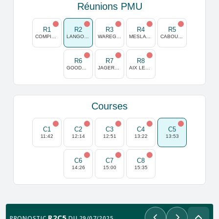
Réunions PMU
R1
R2
R3
R4
R5
COMPIEGNE
LANGON-LIBOURNE
WAREGEM
MESLAY DU MAINE
CABOURG
R6
R7
R8
GOODWOOD
JAGERSRO(MALMOE)
AIX LES BAINS
Courses
C1
C2
C3
C4
C5
11:42
12:14
12:51
13:22
13:53
C6
C7
C8
14:26
15:00
15:35
R2C5
PRONOSTIC
DU 29/07/2025