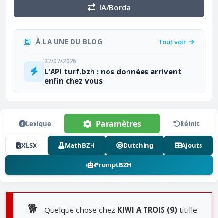
IA/Borda
À LA UNE DU BLOG
Tout voir
27/07/2026
L'API turf.bzh : nos données arrivent
enfin chez vous
Paramètres
Lexique
Réinit
XLSX
MathBZH
Dutching
Ajouts
PromptBZH
🐕
Quelque chose chez
KIWI A TROIS (9)
titille