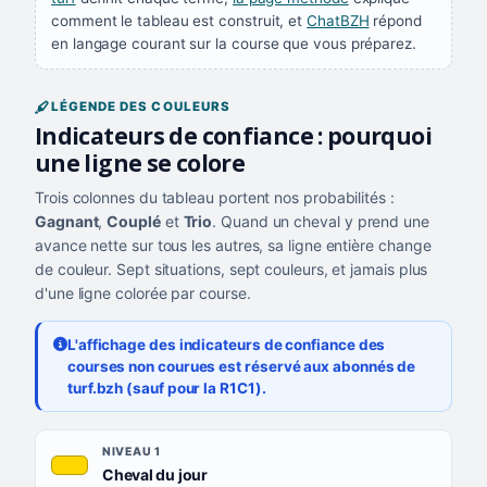
comment le tableau est construit, et
ChatBZH
répond
en langage courant sur la course que vous préparez.
LÉGENDE DES COULEURS
Indicateurs de confiance : pourquoi
une ligne se colore
Trois colonnes du tableau portent nos probabilités :
Gagnant
,
Couplé
et
Trio
. Quand un cheval y prend une
avance nette sur tous les autres, sa ligne entière change
de couleur. Sept situations, sept couleurs, et jamais plus
d'une ligne colorée par course.
L'affichage des indicateurs de confiance des
courses non courues est réservé aux abonnés de
turf.bzh (sauf pour la R1C1).
Les sept niveaux de confiance, du plus exigeant au moins exigea
NIVEAU
NIVEAU 1
, couleur jaune or
Cheval du jour
QUAND LA LIGNE PREND CETTE COULEUR