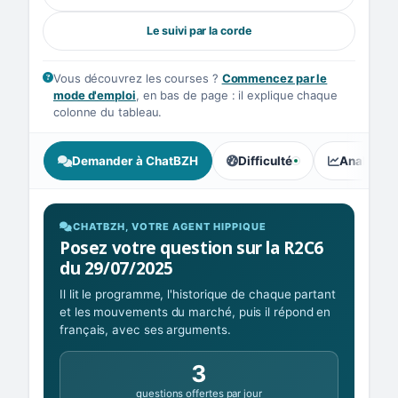
Le suivi par la corde
Vous découvrez les courses ?
Commencez par le
mode d'emploi
, en bas de page : il explique chaque
colonne du tableau.
Demander à ChatBZH
Difficulté
Analyse I
, tendance des parieurs : Élé
CHATBZH, VOTRE AGENT HIPPIQUE
Posez votre question sur la R2C6
du 29/07/2025
Il lit le programme, l'historique de chaque partant
et les mouvements du marché, puis il répond en
français, avec ses arguments.
3
questions offertes par jour