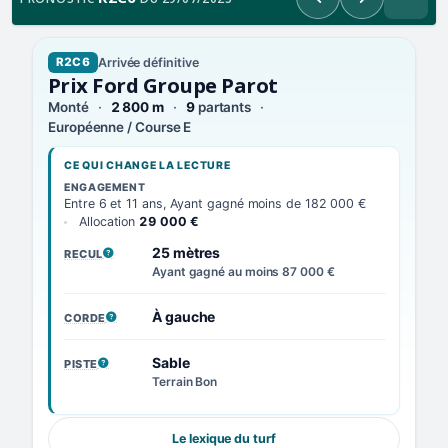
Précédent
Suivant
Arrivée définitive
R2C6
Prix Ford Groupe Parot
Monté
2 800 m
9
partants
Européenne / Course E
CE QUI CHANGE LA LECTURE
ENGAGEMENT
Entre 6 et 11 ans, Ayant gagné moins de 182 000 €
Allocation
29 000 €
25 mètres
RECUL
, VOIR LA DÉFINITION
Ayant gagné au moins 87 000 €
À gauche
CORDE
, VOIR LA DÉFINITION
Sable
PISTE
, VOIR LA DÉFINITION
Terrain Bon
Le lexique du turf