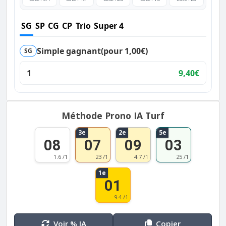
SG
SP
CG
CP
Trio
Super 4
Simple gagnant
(pour 1,00€)
SG
1
9,40€
Méthode Prono IA Turf
3e
2e
5e
08
07
09
03
1.6 /1
23 /1
4.7 /1
25 /1
1e
01
9.4 /1
Voir % IA
Copier