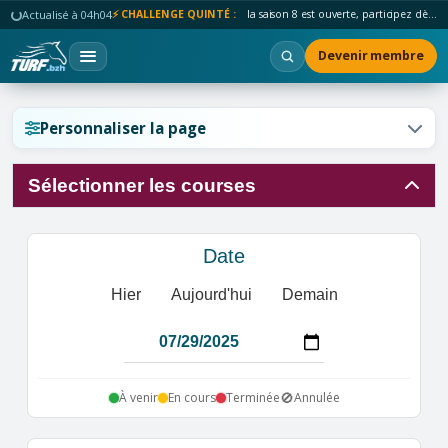
Actualisé à 04h04
⚡ CHALLENGE QUINTÉ :
la saison 8 est ouverte, participez dès maintenant !
Devenir membre
Réinitialiser l'affichage ?
Personnaliser la page
Sélectionner les courses
Annuler
Réinitialiser
Date
Hier
Aujourd'hui
Demain
🚫
À venir
En cours
Terminée
Annulée