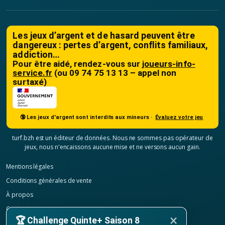
Les jeux d’argent et de hasard peuvent être
dangereux : pertes d’argent, conflits familiaux,
addiction…
Pour être aidé, rendez-vous sur
joueurs-info-
service.fr
(ou 09 74 75 13 13 – appel non
surtaxé)
🔞 Les jeux d'argent sont interdits aux mineurs ·
Évaluez votre jeu
turf.bzh est un éditeur de données. Nous ne sommes pas opérateur de
jeux, nous n'encaissons aucune mise et ne versons aucun gain.
Mentions légales
Conditions générales de vente
À propos
Contact
×
🏆 Challenge Quinte+ Saison 8
Confidentialité