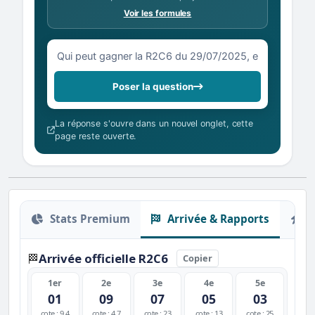
Voir les formules
Votre question sur la R2C6 du 29/07/2025
Poser la question
La réponse s'ouvre dans un nouvel onglet, cette
page reste ouverte.
Stats Premium
Arrivée & Rapports
O
Arrivée officielle R2C6
🏁
Copier
1er
2e
3e
4e
5e
01
09
07
05
03
cote : 9.4
cote : 4.7
cote : 23
cote : 13
cote : 25