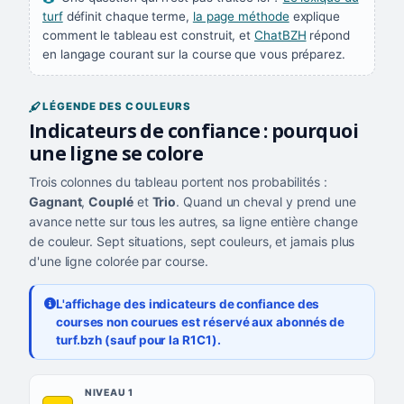
turf
définit chaque terme,
la page méthode
explique
comment le tableau est construit, et
ChatBZH
répond
en langage courant sur la course que vous préparez.
LÉGENDE DES COULEURS
Indicateurs de confiance : pourquoi
une ligne se colore
Trois colonnes du tableau portent nos probabilités :
Gagnant
,
Couplé
et
Trio
. Quand un cheval y prend une
avance nette sur tous les autres, sa ligne entière change
de couleur. Sept situations, sept couleurs, et jamais plus
d'une ligne colorée par course.
L'affichage des indicateurs de confiance des
courses non courues est réservé aux abonnés de
turf.bzh (sauf pour la R1C1).
Les sept niveaux de confiance, du plus exigeant au moins exigea
NIVEAU
NIVEAU 1