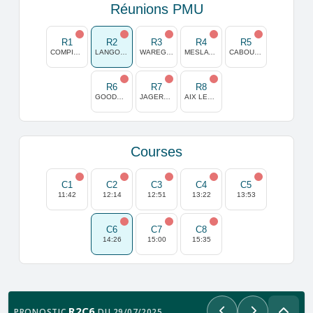
Réunions PMU
R1
R2
R3
R4
R5
COMPIEGNE
LANGON-LIBOURNE
WAREGEM
MESLAY DU MAINE
CABOURG
R6
R7
R8
GOODWOOD
JAGERSRO(MALMOE)
AIX LES BAINS
Courses
C1
C2
C3
C4
C5
11:42
12:14
12:51
13:22
13:53
C6
C7
C8
14:26
15:00
15:35
R2C6
PRONOSTIC
DU 29/07/2025