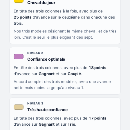
, couleur jaune or
Cheval du jour
QUAND LA LIGNE PREND CETTE COULEUR
En tête des trois colonnes à la fois, avec plus de
CE QUE CELA VOUS DIT
25 points
d'avance sur le deuxième dans chacune des
trois.
Nos trois modèles désignent le même cheval, et de très
loin. C'est le seuil le plus exigeant des sept.
NIVEAU 2
, couleur mauve
Confiance optimale
En tête des trois colonnes, avec plus de
18 points
d'avance sur
Gagnant
et sur
Couplé
.
Accord complet des trois modèles, avec une avance
nette mais moins large qu'au niveau 1.
NIVEAU 3
, couleur beige
Très haute confiance
En tête des trois colonnes, avec plus de
17 points
d'avance sur
Gagnant
et sur
Trio
.