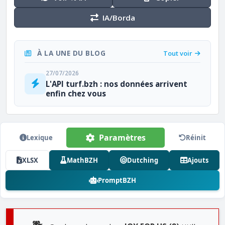
IA/Borda
À LA UNE DU BLOG
Tout voir
27/07/2026
L'API turf.bzh : nos données arrivent
enfin chez vous
Paramètres
Lexique
Réinit
XLSX
MathBZH
Dutching
Ajouts
PromptBZH