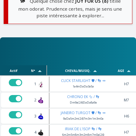
🐕
Quelque chose chez
JOY FOR US (8)
titille
mon odorat. Prudence certes, mais je sens une
piste intéressante à explorer...
Actif
N°
CHEVAL/MUSIQ.
AGE
CLICK STARLIGHT 🛡️ / 👣 🥕
1
H7
1a4mDaDa3a5a
CHRONO EK 🔩 / 👣
2
M7
Dm9a(24)DaDa8a9a
JANEIRO TURGOT 🛡️ / 👣 🥕
3
H6
9aDa5m2m(24)7m3m1m3m0a
IRIAK DE L'ISOP 👣 / 👣
4
H7
6m2m5m8m3m2m8m7m0a(24)