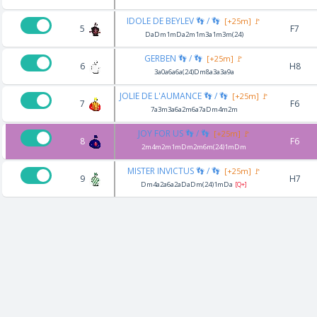
IDOLE DE BEYLEV 👣 / 👣
[+25m] 🚩
5
F7
DaDm1mDa2m1m3a1m3m(24)
GERBEN 👣 / 👣
[+25m] 🚩
6
H8
3a0a6a6a(24)Dm8a3a3a9a
JOLIE DE L'AUMANCE 👣 / 👣
[+25m] 🚩
7
F6
7a3m3a6a2m6a7aDm4m2m
JOY FOR US 👣 / 👣
[+25m] 🚩
8
F6
2m4m2m1mDm2m6m(24)1mDm
MISTER INVICTUS 👣 / 👣
[+25m] 🚩
9
H7
Dm4a2a6a2aDaDm(24)1mDa
[Q+]