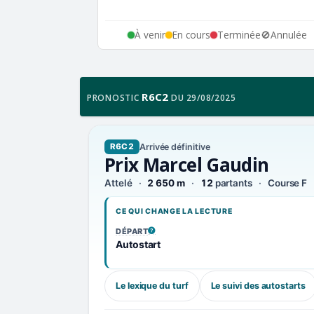
À venir
En cours
Terminée
🚫
Annulée
R6C2
PRONOSTIC
DU 29/08/2025
Arrivée définitive
R6C2
Prix Marcel Gaudin
Attelé
2 650 m
12
partants
Course F
CE QUI CHANGE LA LECTURE
DÉPART
, VOIR LA DÉFINITION
Autostart
Le lexique du turf
Le suivi des autostarts