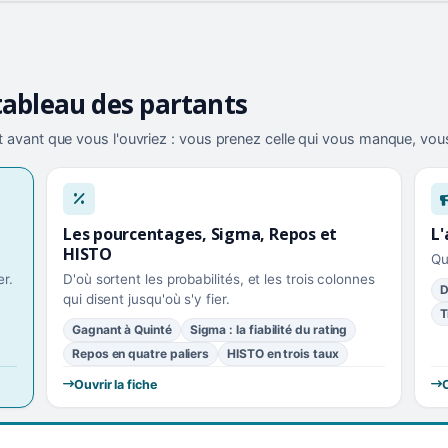
tableau des partants
 avant que vous l'ouvriez : vous prenez celle qui vous manque, vous
Les pourcentages, Sigma, Repos et
L'
HISTO
Qu
r.
D'où sortent les probabilités, et les trois colonnes
D
qui disent jusqu'où s'y fier.
T
Gagnant à Quinté
Sigma : la fiabilité du rating
Repos en quatre paliers
HISTO en trois taux
Ouvrir la fiche
O