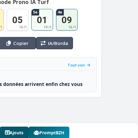
ode Prono IA Turf
5e
4e
05
01
09
/1
10 /1
19 /1
16 /1
Copier
IA/Borda
Tout voir
os données arrivent enfin chez vous
Ajouts
PromptBZH