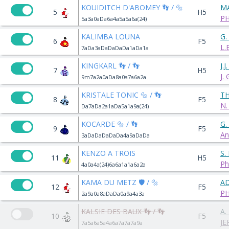
KOUIDITCH D'ABOMEY 👣 / 🔩
M
5
H5
P
5a3a0aDa6a4a5a5a6a(24)
KALIMBA LOUNA
G
6
F5
L.
7aDa3aDaDaDaDa1aDa1a
KINGKARL 👣 / 👣
J.
7
H5
J.
9m7a2a0aDa8a0a7a6a2a
KRISTALE TONIC 🔩 / 👣
TH
8
F5
N.
Da7aDa2a1aDa5a1a9a(24)
KOCARDE 🔩 / 👣
G.
9
F5
An
3aDaDaDaDaDa4a9aDaDa
KENZO A TROIS
S.
11
H5
Ph
4a0a4a(24)6a6a1a1a6a2a
KAMA DU METZ 🛡️ / 🔩
AD
12
F5
P
2a9a0a8aDaDa0a9a4a3a
KALSIE DES BAUX 👣 / 👣
A.
10
F5
JE
7a5a6a5a4a6a7a7a7a9a