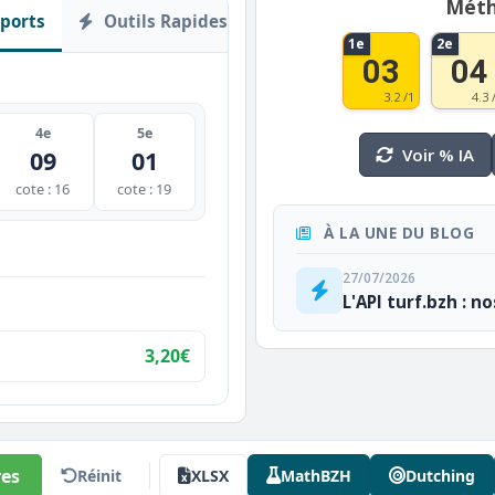
Méth
ports
Outils Rapides
1e
2e
03
04
3.2 /1
4.3 
4e
5e
Voir % IA
09
01
cote : 16
cote : 19
À LA UNE DU BLOG
27/07/2026
L'API turf.bzh : n
3,20€
es
Réinit
XLSX
MathBZH
Dutching