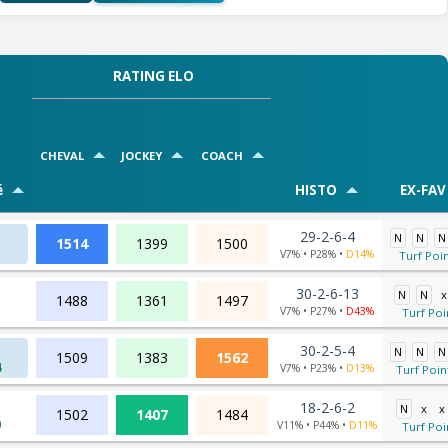
RATING ELO
CHEVAL
JOCKEY
COACH
é
HISTO
EX-FAV
29-2-6-4
N
N
N
1514
1399
1500
V7% • P28% •
D14%
Turf Poin
30-2-6-13
N
N
x
1488
1361
1497
V7% • P27% •
D43%
Turf Poi
30-2-5-4
N
N
N
1509
1383
1562
4
V7% • P23% •
D13%
Turf Poin
18-2-6-2
N
x
x
1502
1407
1484
0
V11% • P44% •
D11%
Turf Poi