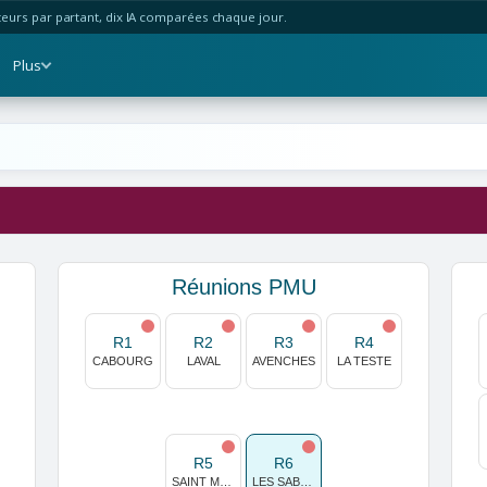
urs par partant, dix IA comparées chaque jour.
Plus
Réunions PMU
R1
R2
R3
R4
CABOURG
LAVAL
AVENCHES
LA TESTE
R5
R6
SAINT MALO
LES SABLES D OLONNE