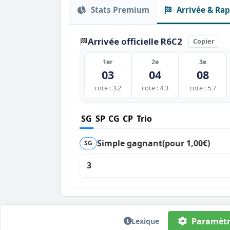
Stats Premium
Arrivée & Rap
Arrivée officielle R6C2
🏁
Copier
1er
2e
3e
03
04
08
cote : 3.2
cote : 4.3
cote : 5.7
SG
SP
CG
CP
Trio
Simple gagnant
(pour 1,00€)
SG
3
Paramètr
Lexique