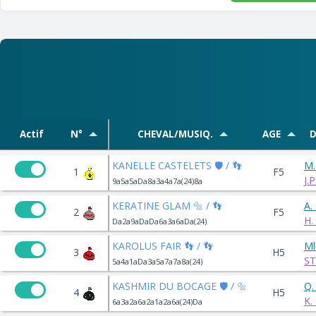
Actif
N°
CHEVAL/MUSIQ.
AGE
D
KANELLE CASTELETS 🛡️ / 👣
M
1
F5
J.
9a5a5aDa8a3a4a7a(24)8a
KERATINE GLAM 🔩 / 👣
A.
2
F5
H.
Da2a9aDaDa6a3a6aDa(24)
KAROLUS FAIR 👣 / 👣
Ml
3
H5
ST
5a4a1aDa3a5a7a7a8a(24)
KASHMIR DU BOCAGE 🛡️ / 🔩
Q.
4
H5
K.
6a3a2a6a2a1a2a6a(24)Da