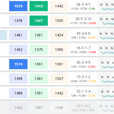
26-3-4-1
N
N
N
1539
1419
1442
2
V12% • P27% •
D4%
Turf Poin
30-5-3-15
N
N
N
1478
1437
1505
V17% • P27% •
D50%
Turf Poi
43-2-6-6
N
N
N
1481
1361
1454
V5% • P19% •
D14%
Turf Poin
16-5-1-7
N
N
N
1492
1375
1396
V31% • P38% •
D44%
Turf Poin
30-2-4-9
N
N
x
1510
1361
1361
V7% • P20% •
D30%
Turf Poin
15-3-1-2
N
N
x
1498
1361
1507
V20% • P27% •
D13%
Turf Poin
33-1-7-4
N
N
x
1488
1361
1442
V3% • P24% •
D12%
Turf Poin
43-1-4-2
N
N
N
1492
1387
1440
V2% • P12% •
D5%
Turf Poin