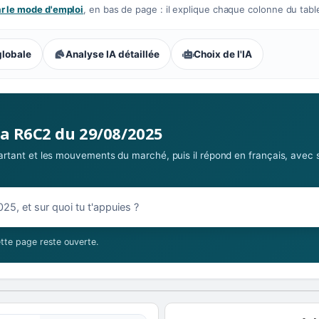
 le mode d'emploi
, en bas de page : il explique chaque colonne du tabl
globale
Analyse IA détaillée
Choix de l'IA
la R6C2 du 29/08/2025
 partant et les mouvements du marché, puis il répond en français, avec 
08/2025
tte page reste ouverte.