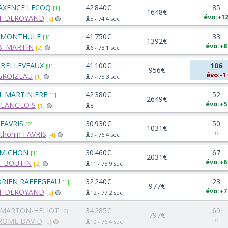
AXENCE LECOQ
42 840€
85
[1]
1648€
évo:+1
H. DEROYAND
[2]
🟡
🎗️5 - 74.4 sec
. MONTHULE
41 750€
33
[1]
1392€
évo:+8
B. MARTIN
[2]
🟡
🎗️6 - 78.1 sec
J. BELLEVEAUX
41 100€
106
[1]
956€
évo:-1
 GROIZEAU
[1]
🟡
🎗️7 - 75.3 sec
. MARTINIERE
42 380€
52
[1]
2649€
évo:+5
 LANGLOIS
[1]
🟡
🎗️8
 FAVRIS
30 930€
50
[2]
1031€
0
thonin FAVRIS
[4]
🟡
🎗️9 - 76.4 sec
 MICHON
30 460€
67
[1]
2031€
évo:+6
. BOUTIN
[2]
🟡
🎗️11 - 75.9 sec
RIEN RAFFEGEAU
32 240€
23
[1]
977€
évo:+7
H. DEROYAND
[2]
🟡
🎗️12 - 77.2 sec
 MARTON-HELIOT
34 285€
69
[2]
797€
0
ROME DAVID
[2]
🟡
🎗️10 - 76.4 sec