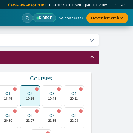
⚡ CHALLENGE QUINTÉ :
la saison 8 est ouverte, participez dès maintenant !
Se connecter
Devenir membre
DIRECT
Courses
C1
C2
C3
C4
18:45
19:15
19:43
20:11
C5
C6
C7
C8
20:39
21:07
21:35
22:03