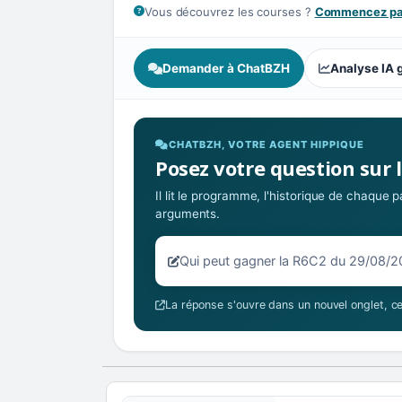
Vous découvrez les courses ?
Commencez par
Demander à ChatBZH
Analyse IA 
CHATBZH, VOTRE AGENT HIPPIQUE
Posez votre question sur 
Il lit le programme, l'historique de chaque
arguments.
Votre question sur la R6C2 du 29/
La réponse s'ouvre dans un nouvel onglet, ce