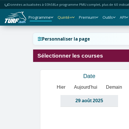
Données actualisées à 03h58
Le programme PMU complet, plus de 60 indicate
Programme
Quinté+
Premium
Outils
API
Réinitialiser l'affichage ?
Personnaliser la page
Sélectionner les courses
Annuler
Réinitialiser
Date
Hier
Aujourd'hui
Demain