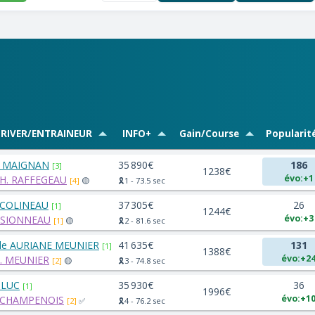
RIVER/ENTRAINEUR
INFO+
Gain/Course
Popularit
. MAIGNAN
35 890€
186
[3]
1238€
évo:+1
PH. RAFFEGEAU
[4]
🟡
🎗️1 - 73.5 sec
 COLINEAU
37 305€
26
[1]
1244€
évo:+3
 SIONNEAU
[1]
🟡
🎗️2 - 81.6 sec
le AURIANE MEUNIER
41 635€
131
[1]
1388€
évo:+2
. MEUNIER
[2]
🟡
🎗️3 - 74.8 sec
 LUC
35 930€
36
[1]
1996€
évo:+1
 CHAMPENOIS
[2]
✅
🎗️4 - 76.2 sec