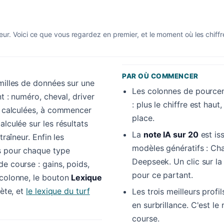
eur. Voici ce que vous regardez en premier, et le moment où les chiff
PAR OÙ COMMENCER
amilles de données sur une
Les colonnes de pourcen
nt : numéro, cheval, driver
: plus le chiffre est hau
es calculées, à commencer
place.
alculée sur les résultats
La
note IA sur 20
est is
traîneur. Enfin les
modèles génératifs : Cha
s pour chaque type
Deepseek. Un clic sur l
e course : gains, poids,
pour ce partant.
 colonne, le bouton
Lexique
lète, et
le lexique du turf
Les trois meilleurs profi
en surbrillance. C'est le 
course.