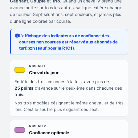
Gagnant
,
Couplé
et
Trio
. Quand un cheval y prend une
avance nette sur tous les autres, sa ligne entière change
de couleur. Sept situations, sept couleurs, et jamais plus
d'une ligne colorée par course.
L'affichage des indicateurs de confiance des
courses non courues est réservé aux abonnés de
turf.bzh (sauf pour la R1C1).
Les sept niveaux de confiance, du plus exigeant au moins exigea
NIVEAU
NIVEAU 1
, couleur jaune or
Cheval du jour
QUAND LA LIGNE PREND CETTE COULEUR
En tête des trois colonnes à la fois, avec plus de
CE QUE CELA VOUS DIT
25 points
d'avance sur le deuxième dans chacune des
trois.
Nos trois modèles désignent le même cheval, et de très
loin. C'est le seuil le plus exigeant des sept.
NIVEAU 2
, couleur mauve
Confiance optimale