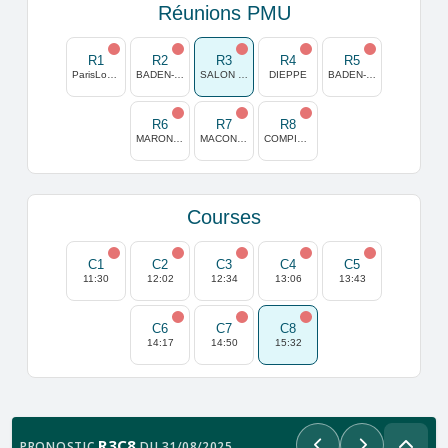
Réunions PMU
R1
R2
R3
R4
R5
ParisLongchamp
BADEN-BADEN
SALON DE PROVENCE
DIEPPE
BADEN-VIENNE
R6
R7
R8
MARONAS
MACON-CLUNY
COMPIEGNE
Courses
C1
C2
C3
C4
C5
11:30
12:02
12:34
13:06
13:43
C6
C7
C8
14:17
14:50
15:32
R3C8
PRONOSTIC
DU 31/08/2025