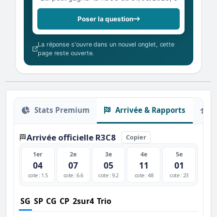
Poser la question
La réponse s'ouvre dans un nouvel onglet, cette
page reste ouverte.
Stats Premium
Arrivée & Rapports
O
Arrivée officielle R3C8
🏁
Copier
1er
2e
3e
4e
5e
04
07
05
11
01
cote : 1.5
cote : 6.6
cote : 9.2
cote : 48
cote : 23
SG
SP
CG
CP
2sur4
Trio