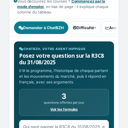
Vous découvrez les courses ?
Commencez par le
mode d'emploi
, en bas de page : il explique chaque
colonne du tableau.
Demander à ChatBZH
Difficulté
Analyse I
, tendance des parieurs : Équ
CHATBZH, VOTRE AGENT HIPPIQUE
Posez votre question sur la R3C8
du 31/08/2025
Il lit le programme, l'historique de chaque partant
et les mouvements du marché, puis il répond en
français, avec ses arguments.
3
questions offertes par jour
Voir les formules
Votre question sur la R3C8 du 31/08/2025