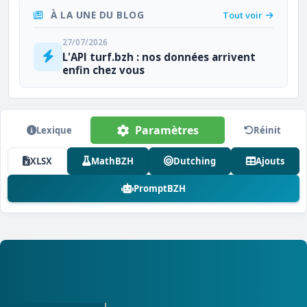
À LA UNE DU BLOG
Tout voir
27/07/2026
L'API turf.bzh : nos données arrivent
enfin chez vous
Paramètres
Lexique
Réinit
XLSX
MathBZH
Dutching
Ajouts
PromptBZH