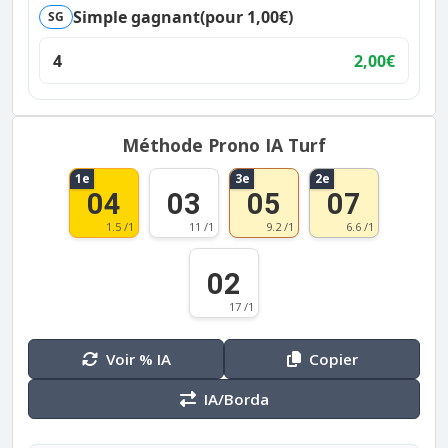
Simple gagnant
(pour 1,00€)
SG
4
2,00€
Méthode Prono IA Turf
1e
3e
2e
04
03
05
07
1.5 /1
11 /1
9.2 /1
6.6 /1
02
17 /1
Voir % IA
Copier
IA/Borda