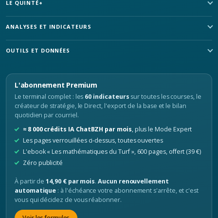
LE QUINTÉ+
ANALYSES ET INDICATEURS
OUTILS ET DONNÉES
L'abonnement Premium
Le terminal complet : les
60 indicateurs
sur toutes les courses, le
créateur de stratégie, le Direct, l'export de la base et le bilan
quotidien par courriel.
≈ 8 000 crédits IA ChatBZH par mois
, plus le Mode Expert
Les pages verrouillées ci-dessus, toutes ouvertes
L'ebook « Les mathématiques du Turf », 600 pages, offert (39 €)
Zéro publicité
À partir de
14,90 € par mois
.
Aucun renouvellement
automatique
: à l'échéance votre abonnement s'arrête, et c'est
vous qui décidez de vous réabonner.
Voir les formules