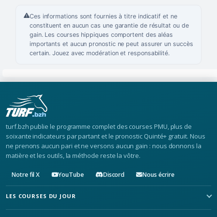
Ces informations sont fournies à titre indicatif et ne
constituent en aucun cas une garantie de résultat ou de
gain. Les courses hippiques comportent des aléas
importants et aucun pronostic ne peut assurer un succès
certain. Jouez avec modération et responsabilité.
turf.bzh publie le programme complet des courses PMU, plus de
soixante indicateurs par partant et le pronostic Quinté+ gratuit. Nous
ne prenons aucun pari et ne versons aucun gain : nous donnons la
matière et les outils, la méthode reste la vôtre.
Notre fil X
YouTube
Discord
Nous écrire
LES COURSES DU JOUR