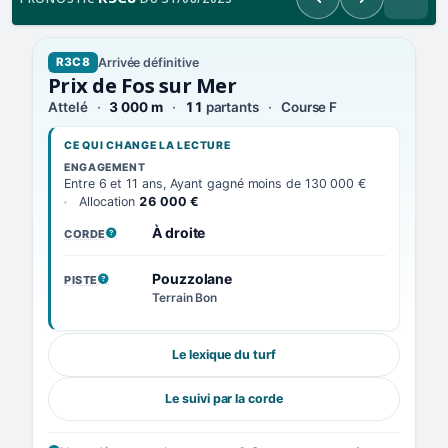
Précédent
Suivant
Arrivée définitive
R3C8
Prix de Fos sur Mer
Attelé
3 000 m
11
partants
Course F
CE QUI CHANGE LA LECTURE
ENGAGEMENT
Entre 6 et 11 ans, Ayant gagné moins de 130 000 €
Allocation
26 000 €
À droite
CORDE
, VOIR LA DÉFINITION
Pouzzolane
PISTE
, VOIR LA DÉFINITION
Terrain Bon
Le lexique du turf
Le suivi par la corde