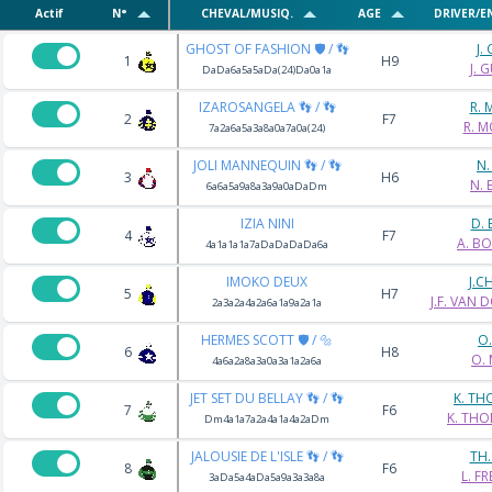
Actif
N°
CHEVAL/MUSIQ.
AGE
DRIVER/E
GHOST OF FASHION 🛡️ / 👣
J.
1
H9
J. 
DaDa6a5a5aDa(24)Da0a1a
IZAROSANGELA 👣 / 👣
R. 
2
F7
R. M
7a2a6a5a3a8a0a7a0a(24)
JOLI MANNEQUIN 👣 / 👣
N.
3
H6
N. 
6a6a5a9a8a3a9a0aDaDm
IZIA NINI
D. 
4
F7
A. B
4a1a1a1a7aDaDaDaDa6a
IMOKO DEUX
J.C
5
H7
J.F. VAN
2a3a2a4a2a6a1a9a2a1a
HERMES SCOTT 🛡️ / 🔩
O.
6
H8
O.
4a6a2a8a3a0a3a1a2a6a
JET SET DU BELLAY 👣 / 👣
K. TH
7
F6
K. THO
Dm4a1a7a2a4a1a4a2aDm
JALOUSIE DE L'ISLE 👣 / 👣
TH.
8
F6
L. F
3aDa5a4aDa5a9a3a3a8a