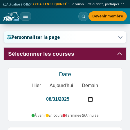
Actualisé à 04h04
⚡ CHALLENGE QUINTÉ :
la saison 8 est ouverte, participez dès maintenant !
Devenir membre
Réinitialiser l'affichage ?
Personnaliser la page
Sélectionner les courses
Annuler
Réinitialiser
Date
Hier
Aujourd'hui
Demain
🚫
À venir
En cours
Terminée
Annulée