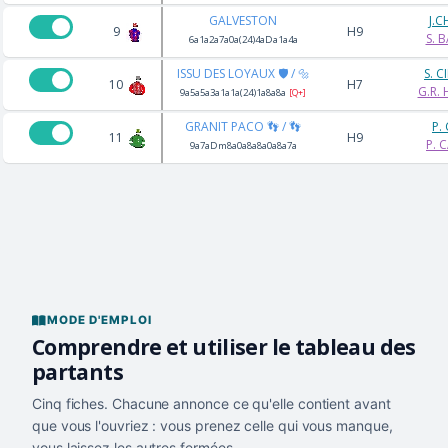
GALVESTON
J.C
9
H9
S. 
6a1a2a7a0a(24)4aDa1a4a
ISSU DES LOYAUX 🛡️ / 🔩
S. 
10
H7
G.R.
9a5a5a3a1a1a(24)1a8a8a
[Q+]
GRANIT PACO 👣 / 👣
P.
11
H9
P. 
9a7aDm8a0a8a8a0a8a7a
MODE D'EMPLOI
Comprendre et utiliser le tableau des
partants
Cinq fiches. Chacune annonce ce qu'elle contient avant
que vous l'ouvriez : vous prenez celle qui vous manque,
vous laissez les autres fermées.