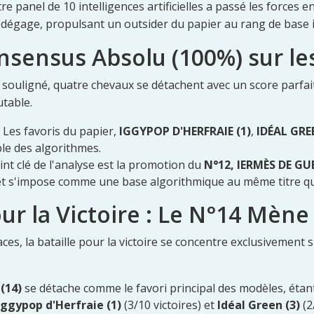
e panel de 10 intelligences artificielles a passé les forces en
 dégage, propulsant un outsider du papier au rang de base 
nsensus Absolu (100%) sur les 
souligné, quatre chevaux se détachent avec un score parfait 
utable.
Les favoris du papier,
IGGYPOP D'HERFRAIE (1)
,
IDÉAL GRE
le des algorithmes.
nt clé de l'analyse est la promotion du
N°12, IERMÈS DE GU
et s'impose comme une base algorithmique au même titre que 
our la Victoire : Le N°14 Mène
ces, la bataille pour la victoire se concentre exclusivement s
 (14)
se détache comme le favori principal des modèles, étant 
Iggypop d'Herfraie (1)
(3/10 victoires) et
Idéal Green (3)
(2