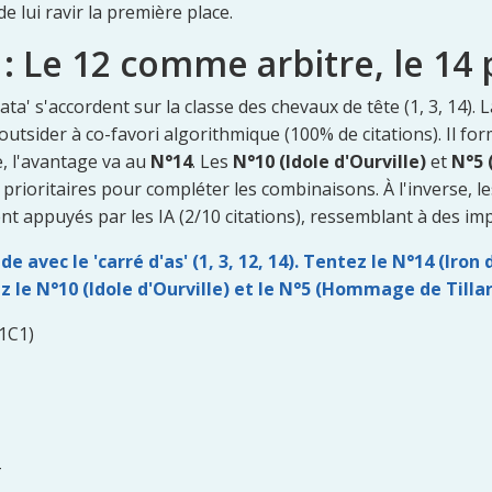
e lui ravir la première place.
: Le 12 comme arbitre, le 14 
 'data' s'accordent sur la classe des chevaux de tête (1, 3, 14).
outsider à co-favori algorithmique (100% de citations). Il for
e, l'avantage va au
N°14
. Les
N°10 (Idole d'Ourville)
et
N°5 
s prioritaires pour compléter les combinaisons. À l'inverse, l
t appuyés par les IA (2/10 citations), ressemblant à des im
de avec le 'carré d'as' (1, 3, 12, 14). Tentez le N°14 (Iro
ez le N°10 (Idole d'Ourville) et le N°5 (Hommage de Tillar
1C1)