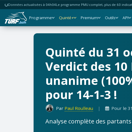
Données actualisées à 04h04
Le programme PMU complet, plus de 60 indicate
Programme
Quinté+
Premium
Outils
API
Quinté du 31 o
Verdict des 10 I
unanime (100%)
pour 14-1-3 !
Par
Paul Roulleau
|
Pour le 3
Analyse complète des partants b