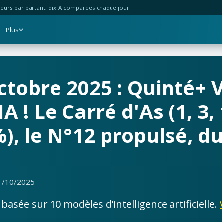
urs par partant, dix IA comparées chaque jour.
Plus
ctobre 2025 : Quinté+ 
A ! Le Carré d'As (1, 3, 
, le N°12 propulsé, du
1/10/2025
asée sur 10 modèles d'intelligence artificielle.