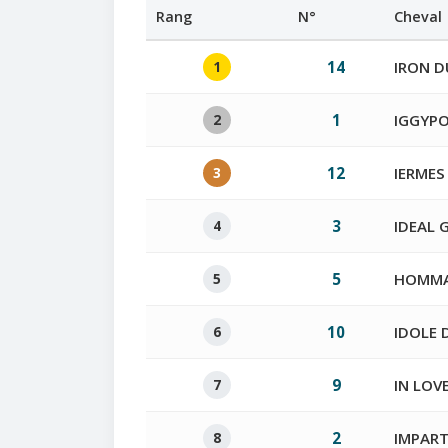
Rang
N°
Cheval
1
14
IRON D
2
1
IGGYPO
3
12
IERMES
4
3
IDEAL 
5
5
HOMMA
6
10
IDOLE 
7
9
IN LOV
8
2
IMPART