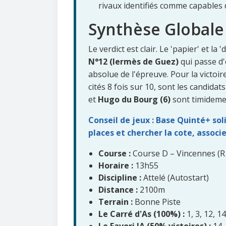
rivaux identifiés comme capables d
Synthèse Globale 
Le verdict est clair. Le 'papier' et la
N°12 (Iermès de Guez)
qui passe d'
absolue de l'épreuve. Pour la victoir
cités 8 fois sur 10, sont les candidat
et
Hugo du Bourg (6)
sont timidemen
Conseil de jeux : Base Quinté+ soli
places et chercher la cote, associ
Course :
Course D – Vincennes (R
Horaire :
13h55
Discipline :
Attelé (Autostart)
Distance :
2100m
Terrain :
Bonne Piste
Le Carré d'As (100%) :
1, 3, 12, 14
Le Favori IA (50% victoires) :
14