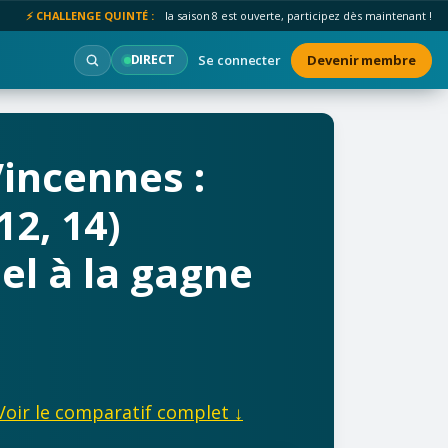
⚡ CHALLENGE QUINTÉ :
la saison 8 est ouverte, participez dès maintenant !
Se connecter
Devenir membre
DIRECT
Vincennes :
12, 14)
el à la gagne
Voir le comparatif complet ↓