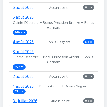
6 août 2026
Aucun point
0 pts
5 août 2026
Quinté Désordre + Bonus Précision Bronze + Bonus
Gagnant
260 pts
4 août 2026
Bonus Gagnant
5 pts
3 août 2026
Tiercé Désordre + Bonus Précision Argent + Bonus
Gagnant
65 pts
2 août 2026
Aucun point
0 pts
1 août 2026
Bonus 4 sur 5 + Bonus Gagnant
35 pts
31 juillet 2026
Aucun point
0 pts