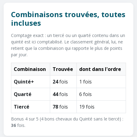
Combinaisons trouvées, toutes
incluses
Comptage exact : un tiercé ou un quarté contenu dans un
quinté est ici comptabilisé. Le classement général, lui, ne
retient que la combinaison qui rapporte le plus de points
par jour.
Combinaison
Trouvée
dont dans l'ordre
Quinté+
24
fois
1 fois
Quarté
44
fois
6 fois
Tiercé
78
fois
19 fois
Bonus 4 sur 5 (4 bons chevaux du Quinté sans le tiercé) :
36
fois.