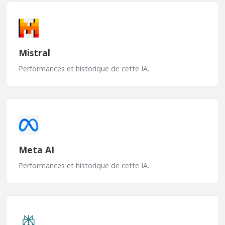
Mistral
Performances et historique de cette IA.
Meta AI
Performances et historique de cette IA.