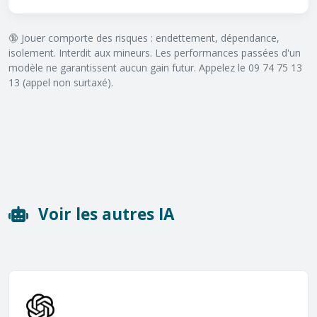
🔞 Jouer comporte des risques : endettement, dépendance,
isolement. Interdit aux mineurs. Les performances passées d'un
modèle ne garantissent aucun gain futur. Appelez le 09 74 75 13
13 (appel non surtaxé).
Voir les autres IA