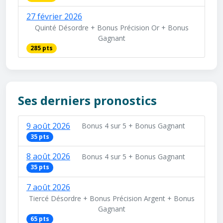
27 février 2026
Quinté Désordre + Bonus Précision Or + Bonus
Gagnant
285 pts
Ses derniers pronostics
9 août 2026
Bonus 4 sur 5 + Bonus Gagnant
35 pts
8 août 2026
Bonus 4 sur 5 + Bonus Gagnant
35 pts
7 août 2026
Tiercé Désordre + Bonus Précision Argent + Bonus
Gagnant
65 pts