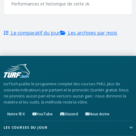
Performances et historique de cette IA.
Le comparatif du jour
Les archives par mois
turf.bzh publie le programme complet des courses PMU, plus de
soixante indicateurs par partant et le pronostic Quinté+ gratuit. Nous
ne prenons aucun pari et ne versons aucun gain : nous donnons la
matière et les outils, la méthode reste la vôtre.
Notre fil X
YouTube
Discord
Nous écrire
LES COURSES DU JOUR