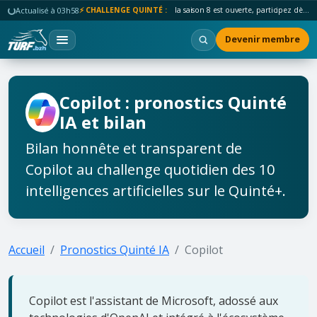
Actualisé à 03h58
⚡ CHALLENGE QUINTÉ :
la saison 8 est ouverte, participez dès maintenant !
Devenir membre
Copilot : pronostics Quinté
IA et bilan
Bilan honnête et transparent de
Copilot au challenge quotidien des 10
intelligences artificielles sur le Quinté+.
Accueil
Pronostics Quinté IA
Copilot
Copilot est l'assistant de Microsoft, adossé aux