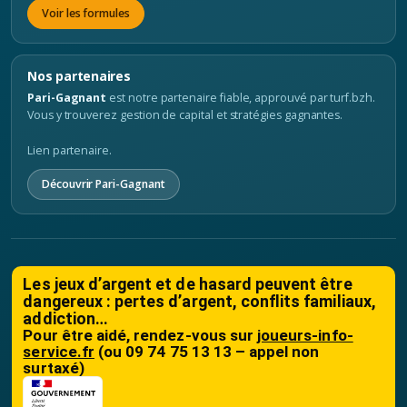
Voir les formules
Nos partenaires
Pari-Gagnant
est notre partenaire fiable, approuvé par turf.bzh.
Vous y trouverez gestion de capital et stratégies gagnantes.
Lien partenaire.
Découvrir Pari-Gagnant
Les jeux d’argent et de hasard peuvent être
dangereux : pertes d’argent, conflits familiaux,
addiction…
Pour être aidé, rendez-vous sur
joueurs-info-
service.fr
(ou 09 74 75 13 13 – appel non
surtaxé)