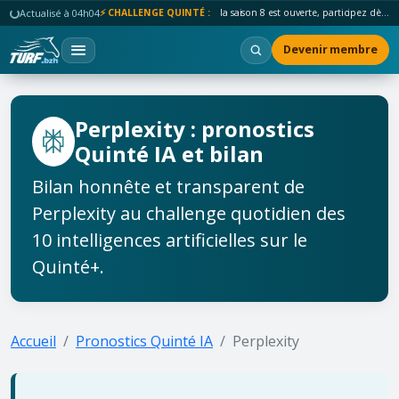
Actualisé à 04h04
⚡ CHALLENGE QUINTÉ :
la saison 8 est ouverte, participez dès maintenant !
Devenir membre
Perplexity : pronostics
Quinté IA et bilan
Bilan honnête et transparent de
Perplexity au challenge quotidien des
10 intelligences artificielles sur le
Quinté+.
Accueil
Pronostics Quinté IA
Perplexity