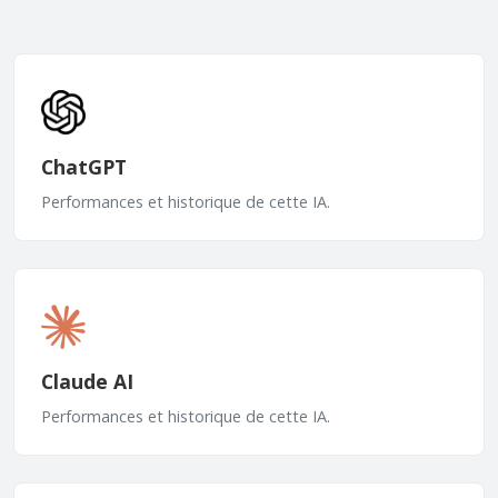
ChatGPT
Performances et historique de cette IA.
Claude AI
Performances et historique de cette IA.