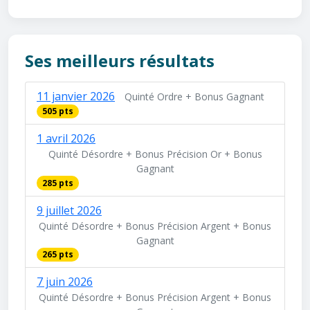
Ses meilleurs résultats
11 janvier 2026
Quinté Ordre + Bonus Gagnant
505 pts
1 avril 2026
Quinté Désordre + Bonus Précision Or + Bonus
Gagnant
285 pts
9 juillet 2026
Quinté Désordre + Bonus Précision Argent + Bonus
Gagnant
265 pts
7 juin 2026
Quinté Désordre + Bonus Précision Argent + Bonus