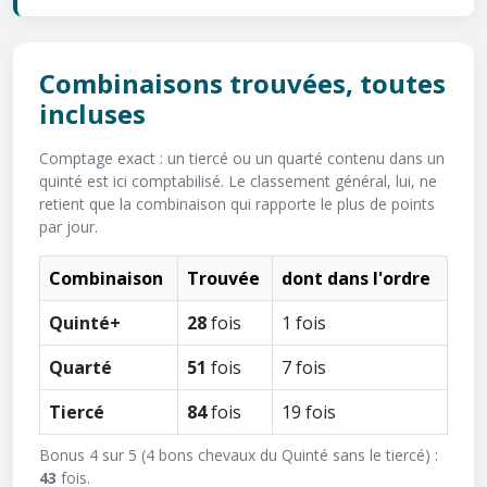
Combinaisons trouvées, toutes
incluses
Comptage exact : un tiercé ou un quarté contenu dans un
quinté est ici comptabilisé. Le classement général, lui, ne
retient que la combinaison qui rapporte le plus de points
par jour.
Combinaison
Trouvée
dont dans l'ordre
Quinté+
28
fois
1 fois
Quarté
51
fois
7 fois
Tiercé
84
fois
19 fois
Bonus 4 sur 5 (4 bons chevaux du Quinté sans le tiercé) :
43
fois.