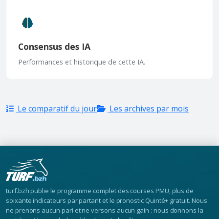
Consensus des IA
Performances et historique de cette IA.
Le comparatif du jour
Les archives par mois
turf.bzh publie le programme complet des courses PMU, plus de
soixante indicateurs par partant et le pronostic Quinté+ gratuit. Nous
ne prenons aucun pari et ne versons aucun gain : nous donnons la