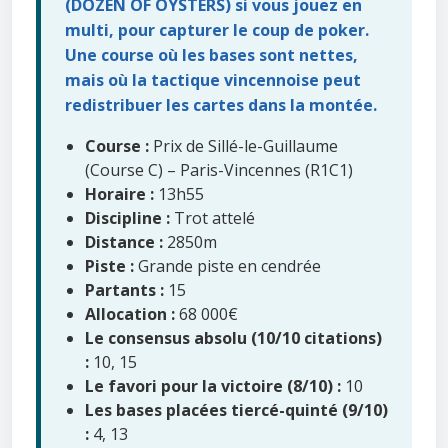
(DOZEN OF OYSTERS) si vous jouez en
multi, pour capturer le coup de poker.
Une course où les bases sont nettes,
mais où la tactique vincennoise peut
redistribuer les cartes dans la montée.
Course :
Prix de Sillé-le-Guillaume
(Course C) – Paris-Vincennes (R1C1)
Horaire :
13h55
Discipline :
Trot attelé
Distance :
2850m
Piste :
Grande piste en cendrée
Partants :
15
Allocation :
68 000€
Le consensus absolu (10/10 citations)
:
10, 15
Le favori pour la victoire (8/10) :
10
Les bases placées tiercé-quinté (9/10)
:
4, 13