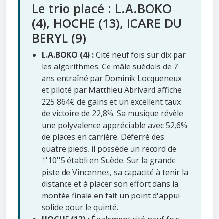
Le trio placé : L.A.BOKO
(4), HOCHE (13), ICARE DU
BERYL (9)
L.A.BOKO (4) :
Cité neuf fois sur dix par
les algorithmes. Ce mâle suédois de 7
ans entraîné par Dominik Locqueneux
et piloté par Matthieu Abrivard affiche
225 864€ de gains et un excellent taux
de victoire de 22,8%. Sa musique révèle
une polyvalence appréciable avec 52,6%
de places en carrière. Déferré des
quatre pieds, il possède un record de
1'10''5 établi en Suède. Sur la grande
piste de Vincennes, sa capacité à tenir la
distance et à placer son effort dans la
montée finale en fait un point d'appui
solide pour le quinté.
HOCHE (13) :
Également cité neuf fois