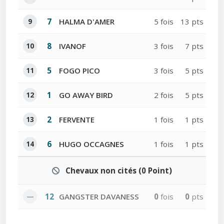
9
7
HALMA D'AMER
5 fois
13 pts
10
8
IVANOF
3 fois
7 pts
11
5
FOGO PICO
3 fois
5 pts
12
1
GO AWAY BIRD
2 fois
5 pts
13
2
FERVENTE
1 fois
1 pts
14
6
HUGO OCCAGNES
1 fois
1 pts
Chevaux non cités (0 Point)
—
12
GANGSTER DAVANESS
0
fois
0
pts