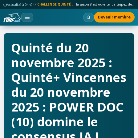
Actualisé à 04h04
⚡ CHALLENGE QUINTÉ :
la saison 8 est ouverte, participez dès maintenant !
Devenir membre
Quinté du 20
novembre 2025 :
Quinté+ Vincennes
du 20 novembre
2025 : POWER DOC
(10) domine le
consensus IA !