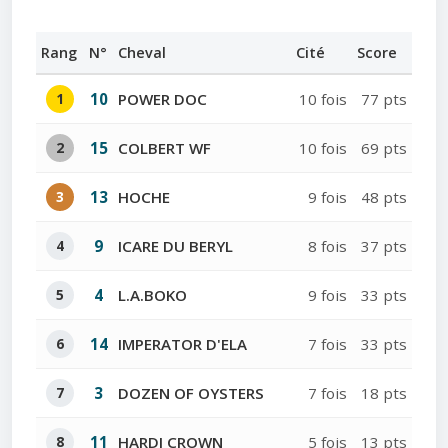
Rang
N°
Cheval
Cité
Score
1
10
POWER DOC
10 fois
77 pts
2
15
COLBERT WF
10 fois
69 pts
3
13
HOCHE
9 fois
48 pts
4
9
ICARE DU BERYL
8 fois
37 pts
5
4
L.A.BOKO
9 fois
33 pts
6
14
IMPERATOR D'ELA
7 fois
33 pts
7
3
DOZEN OF OYSTERS
7 fois
18 pts
8
11
HARDI CROWN
5 fois
13 pts