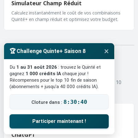
Simulateur Champ Réduit
Calculez instantanément le coût de vos combinaisons
Quinté+ en champ réduit et optimisez votre budget.
×
🏆 Challenge Quinte+ Saison 8
Découvrez chaque IA
Du
1 au 31 août 2026
: trouvez le Quinté et
gagnez
1 000 crédits IA
chaque jour !
Récompenses pour le top 10 fin de saison
Le bilan détaillé, jour après jour, de chacune des 10
(abonnements + jusqu'a 40 000 crédits IA).
intelligences artificielles du challenge.
8:30:38
Cloture dans :
Participer maintenant !
ChatGPT