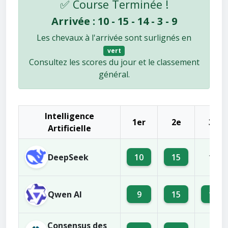
✅ Course Terminée !
Arrivée : 10 - 15 - 14 - 3 - 9
Les chevaux à l'arrivée sont surlignés en
vert
Consultez les scores du jour et le classement
général.
Intelligence
1er
2e
3e
Artificielle
DeepSeek
10
15
13
Qwen AI
9
15
10
Consensus des