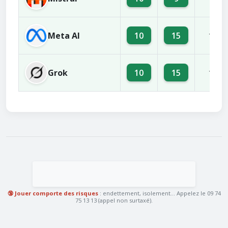
Meta AI
10
15
13
Grok
10
15
13
🔞 Jouer comporte des risques
: endettement, isolement... Appelez le 09 74
75 13 13 (appel non surtaxé).