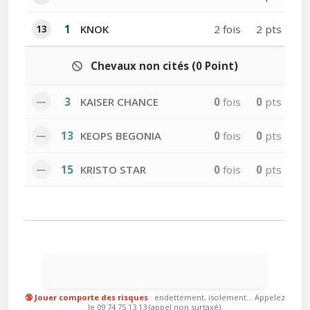
13
1
KNOK
2 fois
2 pts
Chevaux non cités (0 Point)
—
3
KAISER CHANCE
0
fois
0
pts
—
13
KEOPS BEGONIA
0
fois
0
pts
—
15
KRISTO STAR
0
fois
0
pts
🔞 Jouer comporte des risques
: endettement, isolement... Appelez
le 09 74 75 13 13 (appel non surtaxé).