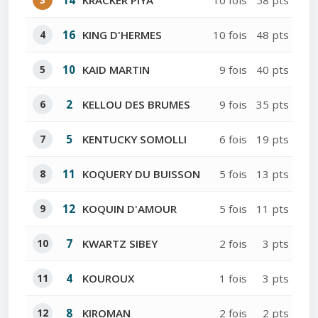
14
KRACKER PIYA
10 fois
58 pts
4
16
KING D'HERMES
10 fois
48 pts
5
10
KAID MARTIN
9 fois
40 pts
6
2
KELLOU DES BRUMES
9 fois
35 pts
7
5
KENTUCKY SOMOLLI
6 fois
19 pts
8
11
KOQUERY DU BUISSON
5 fois
13 pts
9
12
KOQUIN D'AMOUR
5 fois
11 pts
10
7
KWARTZ SIBEY
2 fois
3 pts
11
4
KOUROUX
1 fois
3 pts
12
8
KIROMAN
2 fois
2 pts