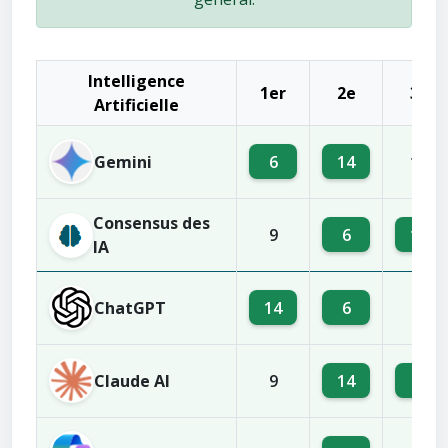
Intelligence
1er
2e
3e
Artificielle
Gemini
6
14
16
Consensus des
6
14
9
IA
ChatGPT
14
6
9
Claude AI
14
6
9