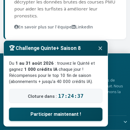
décrypter les données brutes des courses PMU
pour aider les turfistes à améliorer leur
pronostics.
En savoir plus sur l'équipe
LinkedIn
×
🏆 Challenge Quinte+ Saison 8
Du
1 au 31 août 2026
: trouvez le Quinté et
gagnez
1 000 crédits IA
chaque jour !
Récompenses pour le top 10 fin de saison
turf.bzh publie le programme complet des courses PMU, plus de
(abonnements + jusqu'a 40 000 crédits IA).
soixante indicateurs par partant et le pronostic Quinté+ gratuit. Nous
ne prenons aucun pari et ne versons aucun gain : nous donnons la
17:24:35
Cloture dans :
matière et les outils, la méthode reste la vôtre.
Notre fil X
YouTube
Discord
Nous écrire
Participer maintenant !
LES COURSES DU JOUR