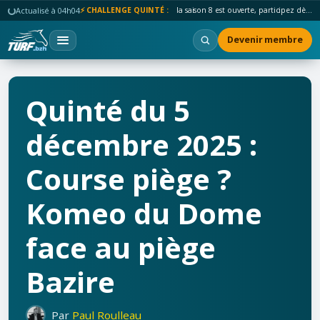
Actualisé à 04h04
⚡ CHALLENGE QUINTÉ :
la saison 8 est ouverte, participez dès maintenant !
Devenir membre
Quinté du 5
décembre 2025 :
Course piège ?
Komeo du Dome
face au piège
Bazire
Par
Paul Roulleau