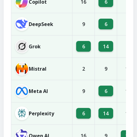
Copilot
6
16
2
DeepSeek
6
9
2
Grok
6
14
9
Mistral
2
9
16
Meta AI
6
9
10
Perplexity
6
14
16
Qwen AI
14
16
9