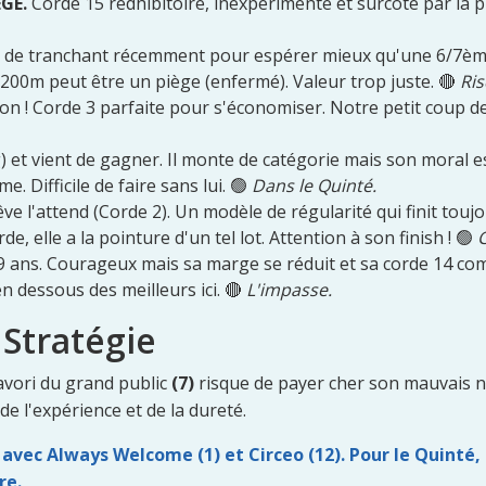
ÈGE.
Corde 15 rédhibitoire, inexpérimenté et surcoté par la pr
 de tranchant récemment pour espérer mieux qu'une 6/7ème
200m peut être un piège (enfermé). Valeur trop juste. 🔴
Ris
on ! Corde 3 parfaite pour s'économiser. Notre petit coup d
 et vient de gagner. Il monte de catégorie mais son moral e
e. Difficile de faire sans lui. 🟢
Dans le Quinté.
ve l'attend (Corde 2). Un modèle de régularité qui finit touj
de, elle a la pointure d'un tel lot. Attention à son finish ! 🟢
C
9 ans. Courageux mais sa marge se réduit et sa corde 14 com
 dessous des meilleurs ici. 🔴
L'impasse.
 Stratégie
avori du grand public
(7)
risque de payer cher son mauvais n
e l'expérience et de la dureté.
e avec Always Welcome (1) et Circeo (12). Pour le Quinté, 
re.