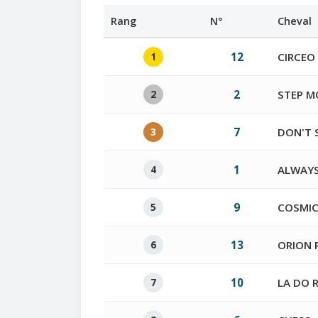
Rang
N°
Cheval
1
12
CIRCEO
2
2
STEP M
3
7
DON'T 
4
1
ALWAY
5
9
COSMIC
6
13
ORION 
7
10
LA DO 