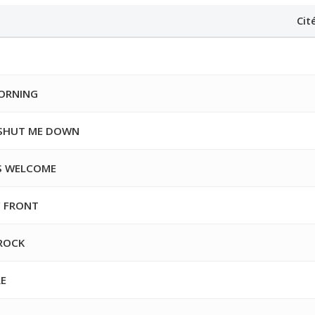
Cit
ORNING
SHUT ME DOWN
S WELCOME
 FRONT
ROCK
RE