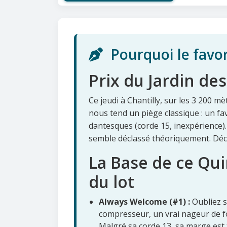
Pourquoi le favo
Prix du Jardin de
Ce jeudi à Chantilly, sur les 3 200 m
nous tend un piège classique : un fa
dantesques (corde 15, inexpérience). F
semble déclassé théoriquement. Déc
La Base de ce Qui
du lot
Always Welcome (#1) :
Oubliez s
compresseur, un vrai nageur de fon
Malgré sa corde 13, sa marge est 