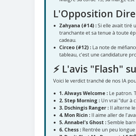
L'Opposition Direc
Zahyana (#14) :
Si elle avait tiré
tranchante et sa tenue à toute ép
cadeau.
Circeo (#12) :
La note de méfiance
tableau, c'est une candidature pr
⚡ L'avis "Flash" s
Voici le verdict tranché de nos IA po
1. Always Welcome :
Le patron. T
2. Step Morning :
Un vrai "dur à c
3. Dschingis Ranger :
Il alterne l
4. Mon Ricin :
Il aime aller de l'ava
5. Annabel's Ghost :
Semble barré
6. Chess :
Rentrée un peu longue 