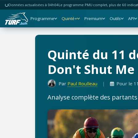
Données actualisées à 04h04
Le programme PMU complet, plus de 60 indicate
Programme
Quinté+
Premium
Outils
API
Quinté du 11 d
Don't Shut Me
Par
Paul Roulleau
|
Pour le 1
Analyse complète des partants b