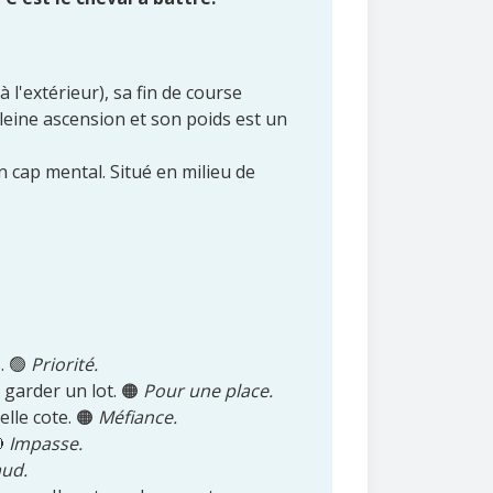
à l'extérieur), sa fin de course
leine ascension et son poids est un
n cap mental. Situé en milieu de
. 🟢
Priorité.
t garder un lot. 🟠
Pour une place.
belle cote. 🟠
Méfiance.
🔴
Impasse.
aud.