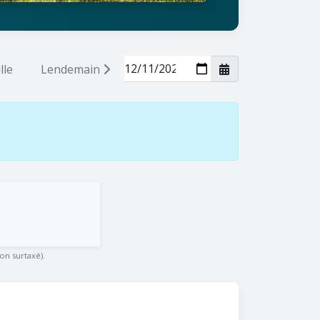
lle
Lendemain
on surtaxé).