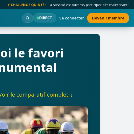
⚡ CHALLENGE QUINTÉ :
la saison 8 est ouverte, participez dès maintenant !
Se connecter
Devenir membre
DIRECT
i le favori
onumental
Voir le comparatif complet ↓