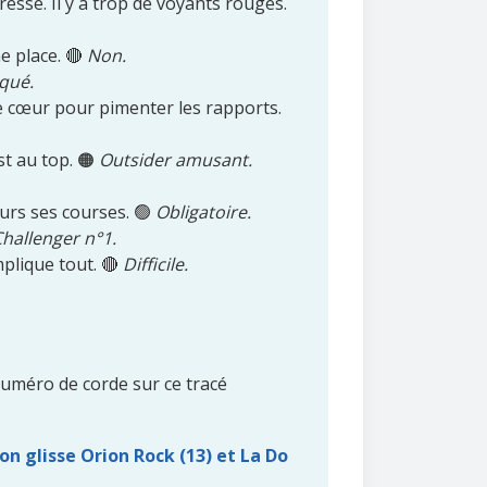
esse. Il y a trop de voyants rouges.
 place. 🔴
Non.
qué.
e cœur pour pimenter les rapports.
st au top. 🟠
Outsider amusant.
ours ses courses. 🟢
Obligatoire.
hallenger n°1.
plique tout. 🔴
Difficile.
uméro de corde sur ce tracé
on glisse Orion Rock (13) et La Do