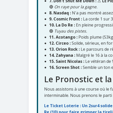
7. Don't Shut Me Down :
⚠️
LE PI
🔴
On raye pour la gagne.
8. Nasdaq :
N'a pas montré assez
9. Cosmic Front :
La corde 1 sur 3
10. La Do Re :
En pleine progressi
🟢
Tuyau des pistes.
11. Acotango :
Poids plume (53kg)
12. Circeo :
Solide, sérieux, en form
13. Orion Rock :
Le parcours de rê
14. Zahyana :
Malgré le 16 à la cor
15. Saint Nicolas :
Le vétéran de 
16. Screen Shot :
Semble un ton en
Le Pronostic et la
Nous assistons à une course où le f
interminable. Nous prenons le parti d
Le Ticket Loterie : Un 2sur4 solid
Re (10) pour faire grimper la tireli