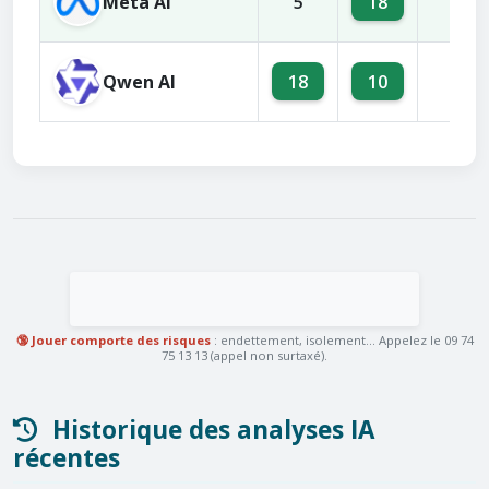
Meta AI
18
5
2
Qwen AI
18
10
5
🔞 Jouer comporte des risques
: endettement, isolement... Appelez le 09 74
75 13 13 (appel non surtaxé).
Historique des analyses IA
récentes