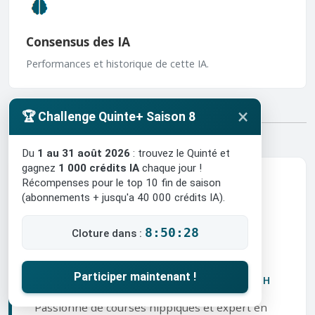
Consensus des IA
Performances et historique de cette IA.
×
🏆 Challenge Quinte+ Saison 8
Du
1 au 31 août 2026
: trouvez le Quinté et
gagnez
1 000 crédits IA
chaque jour !
Récompenses pour le top 10 fin de saison
(abonnements + jusqu'a 40 000 crédits IA).
8:50:26
Cloture dans :
Paul Roulleau
Participer maintenant !
DATA SCIENTIST & FONDATEUR DE TURF.BZH
Passionné de courses hippiques et expert en