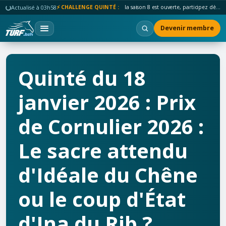
Actualisé à 03h58
⚡ CHALLENGE QUINTÉ :
la saison 8 est ouverte, participez dès maintenant !
Devenir membre
Quinté du 18
janvier 2026 : Prix
de Cornulier 2026 :
Le sacre attendu
d'Idéale du Chêne
ou le coup d'État
d'Ina du Rib ?