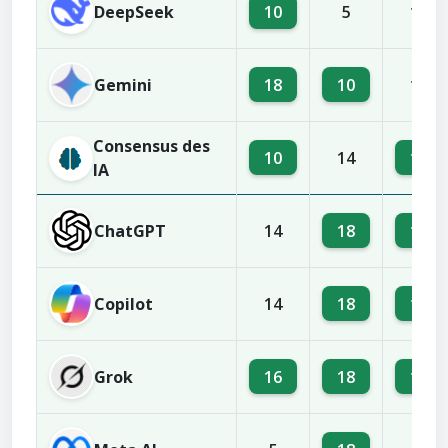
DeepSeek
10
5
14
Gemini
18
10
14
Consensus des
10
16
14
IA
ChatGPT
18
10
14
Copilot
18
16
14
Grok
16
18
10