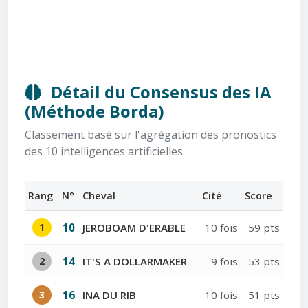
Détail du Consensus des IA
(Méthode Borda)
Classement basé sur l'agrégation des pronostics
des 10 intelligences artificielles.
Rang
N°
Cheval
Cité
Score
1
10
JEROBOAM D'ERABLE
10 fois
59 pts
2
14
IT'S A DOLLARMAKER
9 fois
53 pts
3
16
INA DU RIB
10 fois
51 pts