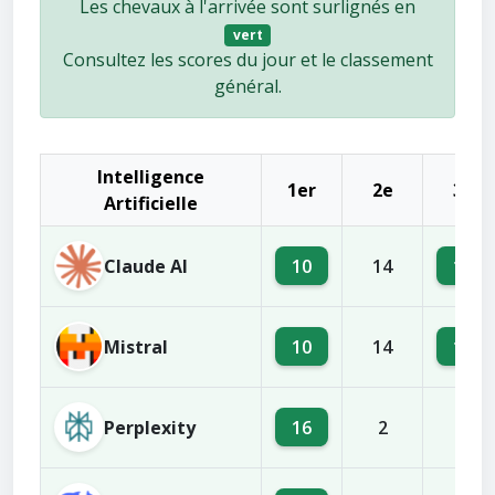
Les chevaux à l'arrivée sont surlignés en
vert
Consultez les scores du jour et le classement
général.
Intelligence
1er
2e
3e
Artificielle
Claude AI
10
16
14
Mistral
10
16
14
Perplexity
16
2
7