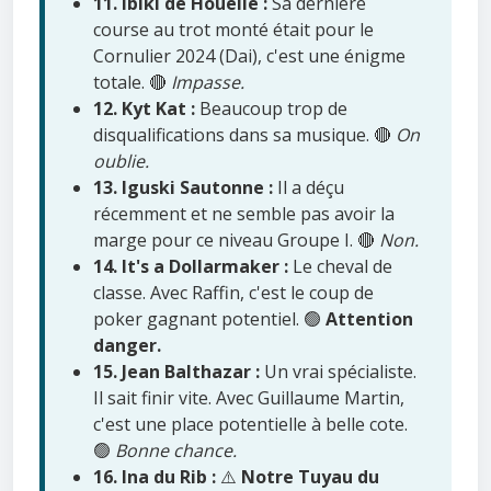
11. Ibiki de Houelle :
Sa dernière
course au trot monté était pour le
Cornulier 2024 (Dai), c'est une énigme
totale. 🔴
Impasse.
12. Kyt Kat :
Beaucoup trop de
disqualifications dans sa musique. 🔴
On
oublie.
13. Iguski Sautonne :
Il a déçu
récemment et ne semble pas avoir la
marge pour ce niveau Groupe I. 🔴
Non.
14. It's a Dollarmaker :
Le cheval de
classe. Avec Raffin, c'est le coup de
poker gagnant potentiel. 🟢
Attention
danger.
15. Jean Balthazar :
Un vrai spécialiste.
Il sait finir vite. Avec Guillaume Martin,
c'est une place potentielle à belle cote.
🟢
Bonne chance.
16. Ina du Rib :
⚠️
Notre Tuyau du