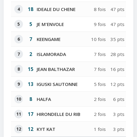
4
18
IDEALE DU CHENE
8 fois
47 pts
5
5
JE M'ENVOLE
9 fois
47 pts
6
7
KEENGAME
10 fois
35 pts
7
2
ISLAMORADA
7 fois
28 pts
8
15
JEAN BALTHAZAR
7 fois
16 pts
9
13
IGUSKI SAUTONNE
5 fois
12 pts
10
8
HALFA
2 fois
6 pts
11
17
HIRONDELLE DU RIB
2 fois
3 pts
12
12
KYT KAT
1 fois
3 pts