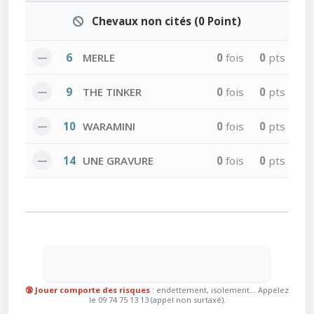
Chevaux non cités (0 Point)
—
6
MERLE
0
fois
0
pts
—
9
THE TINKER
0
fois
0
pts
—
10
WARAMINI
0
fois
0
pts
—
14
UNE GRAVURE
0
fois
0
pts
🔞 Jouer comporte des risques
: endettement, isolement... Appelez
le 09 74 75 13 13 (appel non surtaxé).