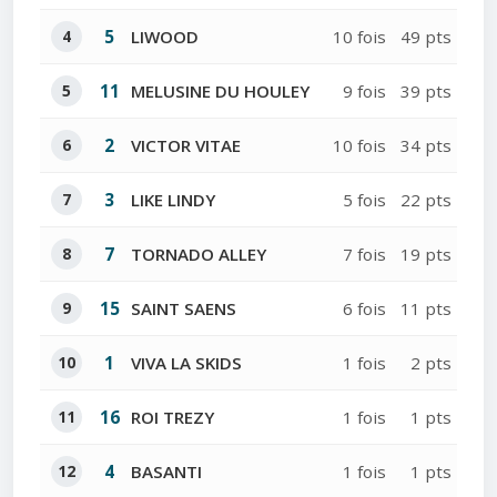
4
5
LIWOOD
10 fois
49 pts
5
11
MELUSINE DU HOULEY
9 fois
39 pts
6
2
VICTOR VITAE
10 fois
34 pts
7
3
LIKE LINDY
5 fois
22 pts
8
7
TORNADO ALLEY
7 fois
19 pts
9
15
SAINT SAENS
6 fois
11 pts
10
1
VIVA LA SKIDS
1 fois
2 pts
11
16
ROI TREZY
1 fois
1 pts
12
4
BASANTI
1 fois
1 pts