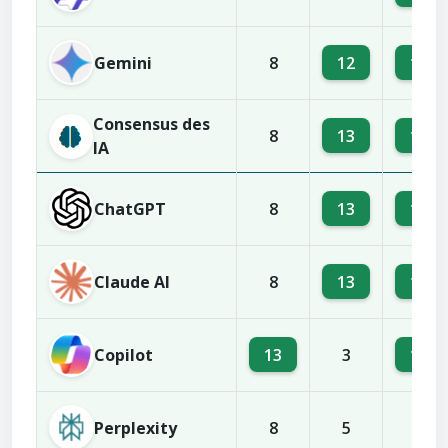
Gemini
12
13
8
Consensus des
13
12
8
IA
ChatGPT
13
12
8
Claude AI
13
11
8
Copilot
13
12
3
Perplexity
8
5
2