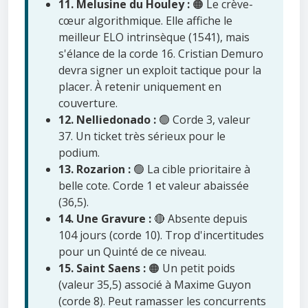
11. Melusine du Houley :
🟠 Le crève-
cœur algorithmique. Elle affiche le
meilleur ELO intrinsèque (1541), mais
s'élance de la corde 16. Cristian Demuro
devra signer un exploit tactique pour la
placer. À retenir uniquement en
couverture.
12. Nelliedonado :
🟢 Corde 3, valeur
37. Un ticket très sérieux pour le
podium.
13. Rozarion :
🟢 La cible prioritaire à
belle cote. Corde 1 et valeur abaissée
(36,5).
14. Une Gravure :
🔴 Absente depuis
104 jours (corde 10). Trop d'incertitudes
pour un Quinté de ce niveau.
15. Saint Saens :
🟠 Un petit poids
(valeur 35,5) associé à Maxime Guyon
(corde 8). Peut ramasser les concurrents