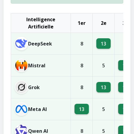
Intelligence
1er
2e
3e
Artificielle
DeepSeek
13
8
5
Mistral
11
8
5
Grok
13
12
8
Meta AI
13
12
5
Qwen AI
11
8
5