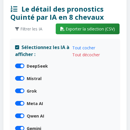
Le détail des pronostics
Quinté par IA en 8 chevaux
Filtrer les IA
Exporter la sélection (CSV)
Sélectionnez les IA à
Tout cocher
afficher :
Tout décocher
DeepSeek
Mistral
Grok
Meta AI
Qwen AI
Gemini