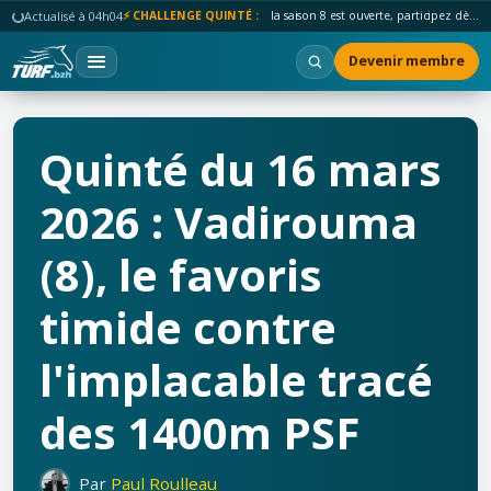
Actualisé à 04h04
⚡ CHALLENGE QUINTÉ :
la saison 8 est ouverte, participez dès maintenant !
Devenir membre
Quinté du 16 mars
2026 : Vadirouma
(8), le favoris
timide contre
l'implacable tracé
des 1400m PSF
Par
Paul Roulleau