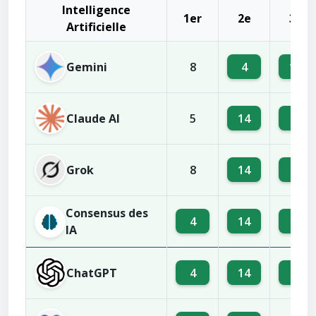
Intelligence
1er
2e
3e
Artificielle
Gemini
4
14
8
Claude AI
14
4
5
Grok
14
4
8
Consensus des
4
14
1
IA
ChatGPT
4
14
1