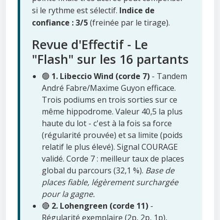
si le rythme est sélectif.
Indice de
confiance : 3/5
(freinée par le tirage).
Revue d'Effectif - Le
"Flash" sur les 16 partants
🟢
1. Libeccio Wind (corde 7)
- Tandem
André Fabre/Maxime Guyon efficace.
Trois podiums en trois sorties sur ce
même hippodrome. Valeur 40,5 la plus
haute du lot - c'est à la fois sa force
(régularité prouvée) et sa limite (poids
relatif le plus élevé). Signal COURAGE
validé. Corde 7 : meilleur taux de places
global du parcours (32,1 %).
Base de
places fiable, légèrement surchargée
pour la gagne.
🔴
2. Lohengreen (corde 11)
-
Régularité exemplaire (2p, 2p, 1p),