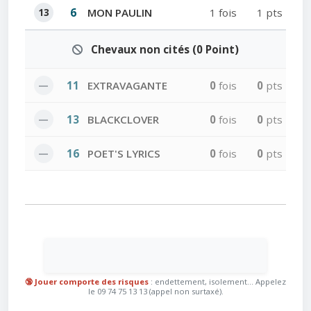
13
6
MON PAULIN
1 fois
1 pts
Chevaux non cités (0 Point)
—
11
EXTRAVAGANTE
0
fois
0
pts
—
13
BLACKCLOVER
0
fois
0
pts
—
16
POET'S LYRICS
0
fois
0
pts
🔞 Jouer comporte des risques
: endettement, isolement... Appelez
le 09 74 75 13 13 (appel non surtaxé).