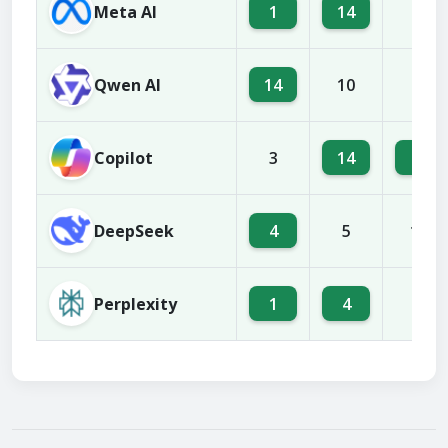
Meta AI
1
14
5
Qwen AI
14
10
2
Copilot
14
4
3
DeepSeek
4
5
10
Perplexity
1
4
5