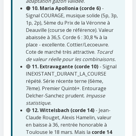
adaptation gazon validée.
🟠
10. Maria Apollonia (corde 6)
-
Signal COURAGE, musique solide (5p, 3p,
1p, 2p), 5ème du Prix de la Véronne à
Deauville (course de référence). Valeur
abaissée à 36,5. Corde 6 : 30,8 % à la
place - excellente. Cottier/Lecoeuvre.
Cote de marché très attractive.
Tocard
de valeur réelle pour les combinaisons.
🔴
11. Extravagante (corde 10)
- Signal
INEXISTANT_DURANT_LA_COURSE
répété. Série récente terne (6ème,
7ème). Premier Quinté+. Entourage
Delcher-Sanchez prudent.
Impasse
statistique.
🔴
12. Wittelsbach (corde 14)
- Jean-
Claude Rouget, Alexis Hamelin, valeur
en baisse à 36, rentrée honorable à
Toulouse le 18 mars. Mais la
corde 14