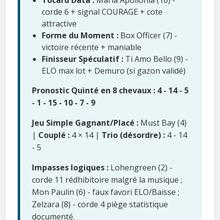
Tocard Data :
Maria Apollonia (10) -
corde 6 + signal COURAGE + cote
attractive
Forme du Moment :
Box Officer (7) -
victoire récente + maniable
Finisseur Spéculatif :
Ti Amo Bello (9) -
ELO max lot + Demuro (si gazon validé)
Pronostic Quinté en 8 chevaux : 4 - 14 - 5
- 1 - 15 - 10 - 7 - 9
Jeu Simple Gagnant/Placé :
Must Bay (4)
|
Couplé :
4 × 14 |
Trio (désordre) :
4 - 14
- 5
Impasses logiques :
Lohengreen (2) -
corde 11 rédhibitoire malgré la musique ;
Mon Paulin (6) - faux favori ELO/Baisse ;
Zelzara (8) - corde 4 piège statistique
documenté.