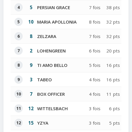
4
5
PERSIAN GRACE
7 fois
38 pts
5
10
MARIA APOLLONIA
8 fois
32 pts
6
8
ZELZARA
7 fois
32 pts
7
2
LOHENGREEN
6 fois
20 pts
8
9
TI AMO BELLO
5 fois
16 pts
9
3
TABEO
4 fois
16 pts
10
7
BOX OFFICER
4 fois
11 pts
11
12
WITTELSBACH
3 fois
6 pts
12
15
YZYA
3 fois
5 pts