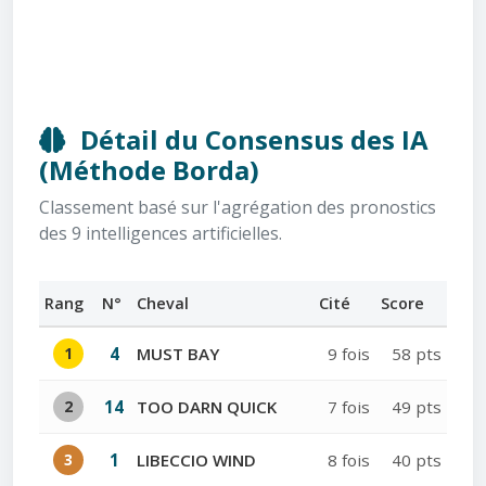
Détail du Consensus des IA
(Méthode Borda)
Classement basé sur l'agrégation des pronostics
des 9 intelligences artificielles.
Rang
N°
Cheval
Cité
Score
1
4
MUST BAY
9 fois
58 pts
2
14
TOO DARN QUICK
7 fois
49 pts
3
1
LIBECCIO WIND
8 fois
40 pts