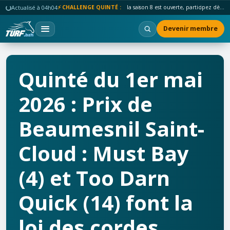
Actualisé à 04h04
⚡ CHALLENGE QUINTÉ :
la saison 8 est ouverte, participez dès maintenant !
Devenir membre
Quinté du 1er mai
2026 : Prix de
Beaumesnil Saint-
Cloud : Must Bay
(4) et Too Darn
Quick (14) font la
loi des cordes