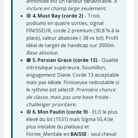
annoncée est un facteur défavorable.
À
inclure en champ large seulement.
🟢
4. Must Bay (corde 2)
- Trois
podiums en quatre sorties, signal
FINISSEUR, corde 2 premium (30,8 % à la
place), valeur abaissée (-38 vs lot). Profil
idéal de target de handicap sur 2000m.
Base absolue.
🟠
5. Persian Grace (corde 13)
- Qualité
intrinsèque supérieure, Soumillon,
engagement Diane. Corde 13 acceptable
mais pas idéale. Finisseuse redoutable si
le rythme est sélectif.
Première chance
de classe, mais pas une base froide -
challenger prioritaire.
🔴
6. Mon Paulin (corde 9)
- ELO le plus
élevé du lot (1531) mais Sigma 50,4 (le
plus instable du plateau) et
Forme_Mentale en
BAISSE
- seul cheval