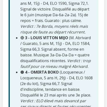
ans M, 15j) - D4, ELO 1590, Sigma 72,1.
Signal de victoire. Disqualifié au départ
le 6 juin (musique Da-6a-2a-2a). 15j de
repos = frais. Guarato : plus calme.
Verdict : 7e Borda, moyens réels mais
risque de faute au départ récurrent.
🔴
3 - LOUIS VITTON MIJO
(M. Abrivard
/ Guarato, 5 ans M, 15j) - DA, ELO 1584,
Sigma 66,3. Signal absent, forme en
baisse. Musique 3a-Da-Da-Da = quatre
disqualifications récentes.
Verdict : trop
fautif pour ce niveau malgré Abrivard.
🟠
4 - OMERTA BOKO
(Locqueneux /
Locqueneux, 5 ans H, 29j) - D4, ELO 1608
(2e du lot), Sigma 66,7. Signal
d'indiscipline, tendance en baisse.
Disqualifié le 23 mai après une 3e place.
Verdict : ELO élevé mais devancé par
ses rivaux directs et fautes récurrentes.