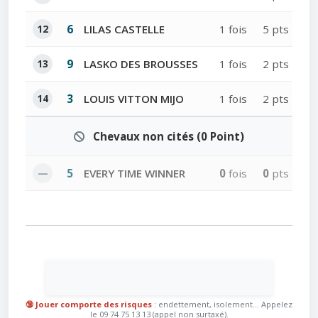
12
6
LILAS CASTELLE
1 fois
5 pts
13
9
LASKO DES BROUSSES
1 fois
2 pts
14
3
LOUIS VITTON MIJO
1 fois
2 pts
Chevaux non cités (0 Point)
—
5
EVERY TIME WINNER
0
fois
0
pts
🔞 Jouer comporte des risques
: endettement, isolement... Appelez
le 09 74 75 13 13 (appel non surtaxé).