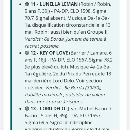
🟠
11 - LUNELLA LEMAN
(Robin / Robin,
5 ans F, 39j) - PA-DP, ELO 1598, Sigma
70,7. Signal absent. Musique Da-1a-3a-
1a, disqualification circonstancielle le 13
mai. Robin : aussi bien qu'en Groupe II.
Verdict : 6e Borda, jument de tenue à
rachat possible.
🟢
12 - KEY OF LOVE
(Barrier / Lamare, 6
ans F, 18j) - PA-DP, ELO 1567, Sigma 78,2
(le plus élevé du lot). Musique 4a-2a-3a-
1a régulière. 2e du Prix du Perreux le 13
mai derrière Lord Delo. Voir section
outsider.
Verdict : 5e Borda (39/80),
fiabilité maximale, outsider de valeur
dans une course à risques.
🟢
13 - LORD DELO
(Jean-Michel Bazire /
Bazire, 5 ans H, 39j) - DA, ELO 1557,
Sigma 69,5. Signal d'indiscipline.
Vainqueur du Prix du Perreux le 13 mai