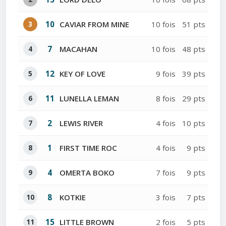
3
10
CAVIAR FROM MINE
10 fois
51 pts
4
7
MACAHAN
10 fois
48 pts
5
12
KEY OF LOVE
9 fois
39 pts
6
11
LUNELLA LEMAN
8 fois
29 pts
7
2
LEWIS RIVER
4 fois
10 pts
8
1
FIRST TIME ROC
4 fois
9 pts
9
4
OMERTA BOKO
7 fois
9 pts
10
8
KOTKIE
3 fois
7 pts
11
15
LITTLE BROWN
2 fois
5 pts