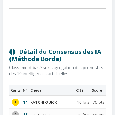
Détail du Consensus des IA
(Méthode Borda)
Classement basé sur l'agrégation des pronostics
des 10 intelligences artificielles.
Rang
N°
Cheval
Cité
Score
1
14
KATCHI QUICK
10 fois
76 pts
2
13
LORD DELO
10 fois
68 pts