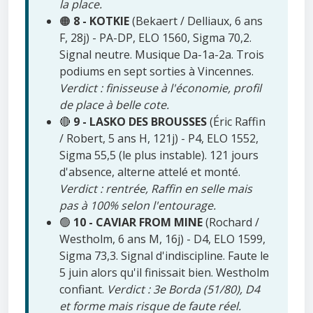
la place.
🟠
8 - KOTKIE
(Bekaert / Delliaux, 6 ans
F, 28j) - PA-DP, ELO 1560, Sigma 70,2.
Signal neutre. Musique Da-1a-2a. Trois
podiums en sept sorties à Vincennes.
Verdict : finisseuse à l'économie, profil
de place à belle cote.
🔴
9 - LASKO DES BROUSSES
(Éric Raffin
/ Robert, 5 ans H, 121j) - P4, ELO 1552,
Sigma 55,5 (le plus instable). 121 jours
d'absence, alterne attelé et monté.
Verdict : rentrée, Raffin en selle mais
pas à 100% selon l'entourage.
🟢
10 - CAVIAR FROM MINE
(Rochard /
Westholm, 6 ans M, 16j) - D4, ELO 1599,
Sigma 73,3. Signal d'indiscipline. Faute le
5 juin alors qu'il finissait bien. Westholm
confiant.
Verdict : 3e Borda (51/80), D4
et forme mais risque de faute réel.