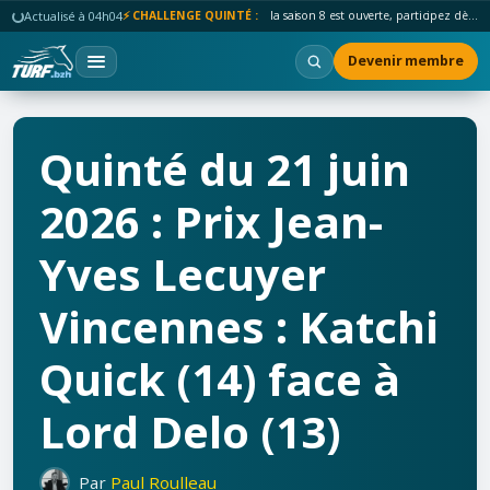
Actualisé à 04h04
⚡ CHALLENGE QUINTÉ :
la saison 8 est ouverte, participez dès maintenant !
Devenir membre
Quinté du 21 juin
2026 : Prix Jean-
Yves Lecuyer
Vincennes : Katchi
Quick (14) face à
Lord Delo (13)
Par
Paul Roulleau