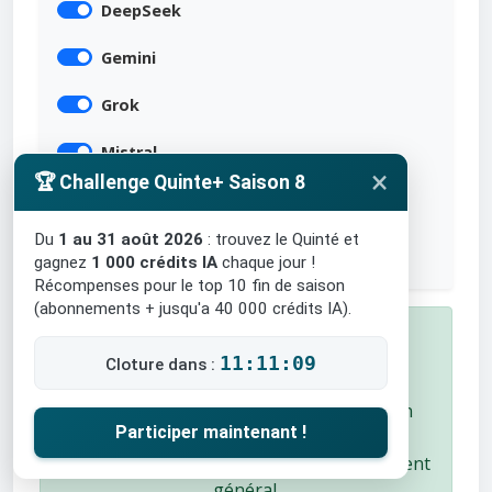
DeepSeek
Gemini
Grok
Mistral
×
🏆 Challenge Quinte+ Saison 8
Perplexity
Du
1 au 31 août 2026
: trouvez le Quinté et
Qwen AI
gagnez
1 000 crédits IA
chaque jour !
Récompenses pour le top 10 fin de saison
(abonnements + jusqu'a 40 000 crédits IA).
✅ Course Terminée !
11:11:08
Cloture dans :
Arrivée : 3 - 13 - 12 - 5 - 15
Les chevaux à l'arrivée sont surlignés en
Participer maintenant !
vert
Consultez les scores du jour et le classement
général.