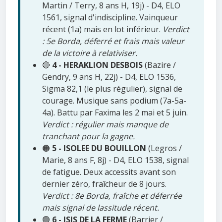
Martin / Terry, 8 ans H, 19j) - D4, ELO
1561, signal d'indiscipline. Vainqueur
récent (1a) mais en lot inférieur.
Verdict
: 5e Borda, déferré et frais mais valeur
de la victoire à relativiser.
🔴
4 - HERAKLION DESBOIS
(Bazire /
Gendry, 9 ans H, 22j) - D4, ELO 1536,
Sigma 82,1 (le plus régulier), signal de
courage. Musique sans podium (7a-5a-
4a). Battu par Faxima les 2 mai et 5 juin.
Verdict : régulier mais manque de
tranchant pour la gagne.
🟠
5 - ISOLEE DU BOUILLON
(Legros /
Marie, 8 ans F, 8j) - D4, ELO 1538, signal
de fatigue. Deux accessits avant son
dernier zéro, fraîcheur de 8 jours.
Verdict : 8e Borda, fraîche et déferrée
mais signal de lassitude récent.
🟢
6 - ISIS DE LA FERME
(Barrier /