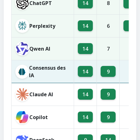
ChatGPT
14
9
8
Perplexity
14
9
6
Qwen AI
14
7
3
Consensus des
14
9
8
IA
Claude AI
14
9
6
Copilot
14
9
3
DeepSeek
9
14