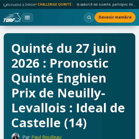
Actualisé à 04h04
⚡ CHALLENGE QUINTÉ :
la saison 8 est ouverte, participez dès maintenant !
Devenir membre
Quinté du 27 juin
2026 : Pronostic
Quinté Enghien
Prix de Neuilly-
Levallois : Ideal de
Castelle (14)
Par
Paul Roulleau