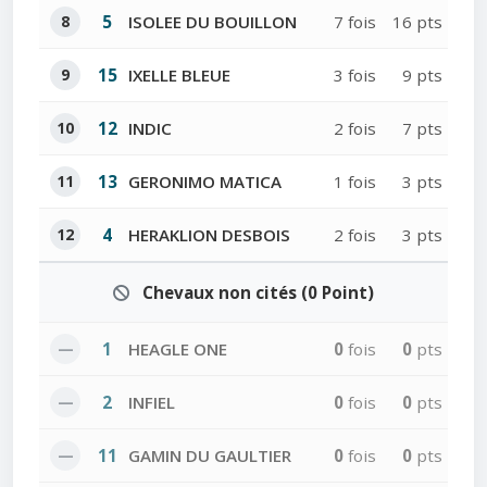
8
5
ISOLEE DU BOUILLON
7 fois
16 pts
9
15
IXELLE BLEUE
3 fois
9 pts
10
12
INDIC
2 fois
7 pts
11
13
GERONIMO MATICA
1 fois
3 pts
12
4
HERAKLION DESBOIS
2 fois
3 pts
Chevaux non cités (0 Point)
—
1
HEAGLE ONE
0
fois
0
pts
—
2
INFIEL
0
fois
0
pts
—
11
GAMIN DU GAULTIER
0
fois
0
pts