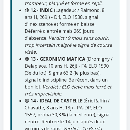
trompeur, plaqué et forme en repli.
🔴
12 - INDIC
(Lagadeuc / Raimond, 8
ans H, 269j) - D4, ELO 1538, signal
d'inexistence et forme en baisse.
Déferré d'entrée mais 269 jours
d'absence.
Verdict : 9 mois sans courir,
trop incertain malgré le signe de course
visée.
🟠
13 - GERONIMO MATICA
(Dromigny /
Delaplace, 10 ans H, 26j) - F4, ELO 1590
(3e du lot), Sigma 63,2 (le plus bas),
signal d'indiscipline. 3e récent dans un
bon lot.
Verdict : ELO élevé mais ferré et
très imprévisible.
🟢
14 - IDEAL DE CASTELLE
(Éric Raffin /
Chavatte, 8 ans H, 13j) - PA-DP, ELO
1557, proba 30,3 % (la meilleure), signal
neutre. Rentrée le 14 juin après deux
victoires de rang.
Verdict : 1e Borda