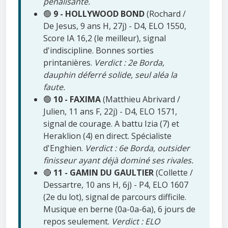
pénalisante.
🟢
9 - HOLLYWOOD BOND
(Rochard /
De Jesus, 9 ans H, 27j) - D4, ELO 1550,
Score IA 16,2 (le meilleur), signal
d'indiscipline. Bonnes sorties
printanières.
Verdict : 2e Borda,
dauphin déferré solide, seul aléa la
faute.
🟢
10 - FAXIMA
(Matthieu Abrivard /
Julien, 11 ans F, 22j) - D4, ELO 1571,
signal de courage. A battu Izia (7) et
Heraklion (4) en direct. Spécialiste
d'Enghien.
Verdict : 6e Borda, outsider
finisseur ayant déjà dominé ses rivales.
🔴
11 - GAMIN DU GAULTIER
(Collette /
Dessartre, 10 ans H, 6j) - P4, ELO 1607
(2e du lot), signal de parcours difficile.
Musique en berne (0a-0a-6a), 6 jours de
repos seulement.
Verdict : ELO