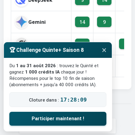
3
Gemini
14
9
6
Grok
14
9
8
×
🏆 Challenge Quinte+ Saison 8
Meta AI
14
9
6
Du
1 au 31 août 2026
: trouvez le Quinté et
gagnez
1 000 crédits IA
chaque jour !
Récompenses pour le top 10 fin de saison
(abonnements + jusqu'a 40 000 crédits IA).
17:28:08
Cloture dans :
Participer maintenant !