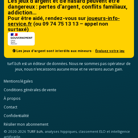
Les jeux d’argent et de hasard peuvent être
dangereux : pertes d’argent, conflits familiaux,
addiction…
Pour être aidé, rendez-vous sur
joueurs-info-
service.fr
(ou 09 74 75 13 13 – appel non
surtaxé)
🔞 Les jeux d'argent sont interdits aux mineurs ·
Évaluez votre jeu
turf.bzh est un éditeur de données. Nous ne sommes pas opérateur de
jeux, nous n'encaissons aucune mise et ne versons aucun gain.
Mentions légales
Conditions générales de vente
À propos
Contact
Confidentialité
Résilier mon abonnement
© 2020-2026
TURF.bzh
, analyses hippiques, classement ELO et intelligence
artificielle.