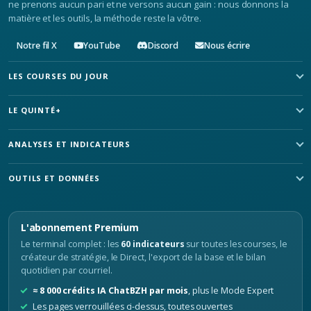
ne prenons aucun pari et ne versons aucun gain : nous donnons la
matière et les outils, la méthode reste la vôtre.
Notre fil X
YouTube
Discord
Nous écrire
LES COURSES DU JOUR
LE QUINTÉ+
ANALYSES ET INDICATEURS
OUTILS ET DONNÉES
L'abonnement Premium
Le terminal complet : les
60 indicateurs
sur toutes les courses, le
créateur de stratégie, le Direct, l'export de la base et le bilan
quotidien par courriel.
≈ 8 000 crédits IA ChatBZH par mois
, plus le Mode Expert
Les pages verrouillées ci-dessus, toutes ouvertes