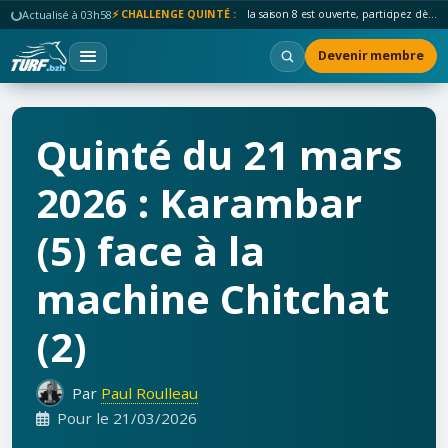
Actualisé à 03h58
⚡ CHALLENGE QUINTÉ :
la saison 8 est ouverte, participez dès maintenant !
Devenir membre
Quinté du 21 mars
2026 : Karambar
(5) face à la
machine Chitchat
(2)
Par
Paul Roulleau
Pour le 21/03/2026