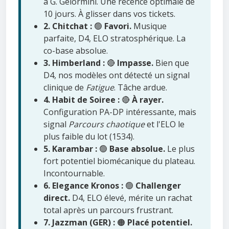
à G. Gelormini. Une récence optimale de
10 jours. À glisser dans vos tickets.
2. Chitchat :
🟢
Favori.
Musique
parfaite, D4, ELO stratosphérique. La
co-base absolue.
3. Himberland :
🔴
Impasse.
Bien que
D4, nos modèles ont détecté un signal
clinique de
Fatigue
. Tâche ardue.
4. Habit de Soiree :
🔴
À rayer.
Configuration PA-DP intéressante, mais
signal
Parcours chaotique
et l'ELO le
plus faible du lot (1534).
5. Karambar :
🟢
Base absolue.
Le plus
fort potentiel biomécanique du plateau.
Incontournable.
6. Elegance Kronos :
🟢
Challenger
direct.
D4, ELO élevé, mérite un rachat
total après un parcours frustrant.
7. Jazzman (GER) :
🟠
Placé potentiel.