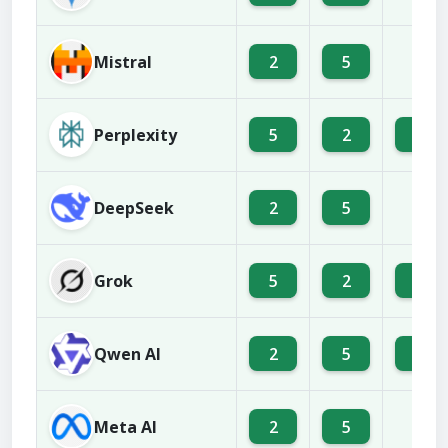
Mistral
2
5
9
Perplexity
5
2
6
DeepSeek
2
5
1
Grok
5
2
6
Qwen AI
2
5
6
Meta AI
2
5
9