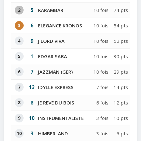
2
5
KARAMBAR
10 fois
74 pts
3
6
ELEGANCE KRONOS
10 fois
54 pts
4
9
JILORD VIVA
10 fois
52 pts
5
1
EDGAR SABA
10 fois
30 pts
6
7
JAZZMAN (GER)
10 fois
29 pts
7
13
IDYLLE EXPRESS
7 fois
14 pts
8
8
JE REVE DU BOIS
6 fois
12 pts
9
10
INSTRUMENTALISTE
3 fois
10 pts
10
3
HIMBERLAND
3 fois
6 pts