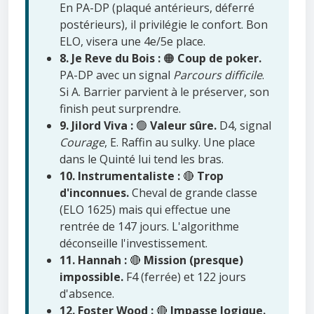
En PA-DP (plaqué antérieurs, déferré
postérieurs), il privilégie le confort. Bon
ELO, visera une 4e/5e place.
8. Je Reve du Bois :
🟠
Coup de poker.
PA-DP avec un signal
Parcours difficile
.
Si A. Barrier parvient à le préserver, son
finish peut surprendre.
9. Jilord Viva :
🟢
Valeur sûre.
D4, signal
Courage
, E. Raffin au sulky. Une place
dans le Quinté lui tend les bras.
10. Instrumentaliste :
🔴
Trop
d'inconnues.
Cheval de grande classe
(ELO 1625) mais qui effectue une
rentrée de 147 jours. L'algorithme
déconseille l'investissement.
11. Hannah :
🔴
Mission (presque)
impossible.
F4 (ferrée) et 122 jours
d'absence.
12. Foster Wood :
🔴
Impasse logique.