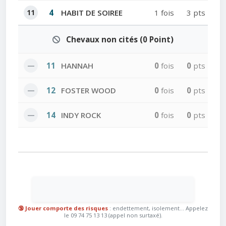
11
4
HABIT DE SOIREE
1 fois
3 pts
Chevaux non cités (0 Point)
—
11
HANNAH
0
fois
0
pts
—
12
FOSTER WOOD
0
fois
0
pts
—
14
INDY ROCK
0
fois
0
pts
🔞 Jouer comporte des risques
: endettement, isolement... Appelez
le 09 74 75 13 13 (appel non surtaxé).