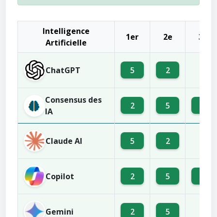
Intelligence
1er
2e
3e
Artificielle
ChatGPT
5
2
9
Consensus des
2
5
6
IA
Claude AI
5
2
9
Copilot
2
5
6
Gemini
2
5
7