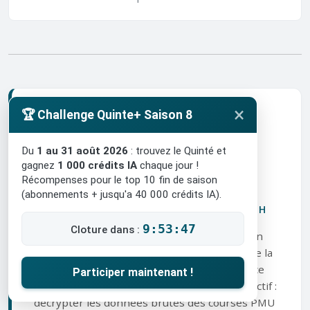
×
🏆 Challenge Quinte+ Saison 8
Du
1 au 31 août 2026
: trouvez le Quinté et
gagnez
1 000 crédits IA
chaque jour !
Récompenses pour le top 10 fin de saison
Paul Roulleau
(abonnements + jusqu'a 40 000 crédits IA).
DATA SCIENTIST & FONDATEUR DE TURF.BZH
9:53:45
Cloture dans :
Passionné de courses hippiques et expert en
Data Science, j'ai fondé
Turf.bzh
pour mettre la
puissance des algorithmes et de l'Intelligence
Participer maintenant !
Artificielle au service des turfistes. Mon objectif :
décrypter les données brutes des courses PMU