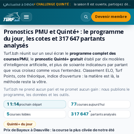
Actualisé à 04h04
⚡ CHALLENGE QUINTÉ :
la saison 8 est ouverte, participez dès maintenant !
Devenir membre
Pronostics PMU et Quinté+ : le programme
du jour, les cotes et 317 647 partants
analysés
Turf.bzh réunit sur un seul écran le
programme complet des
courses PMU
, le
pronostic Quinté+ gratuit
établi par dix modèles
d'intelligence artificielle, et plus de soixante indicateurs par partant
que vous croisez comme vous l'entendez. Classement ELO, Turf
Points, cote théorique, indice d'ouverture : la matière est là, la
méthode reste la vôtre.
Turf.bzh ne prend aucun pari et ne promet aucun gain : nous publions le
programme, les données et les outils.
11:14
77
prochain départ
courses aujourd'hui
*
5
317 647
courses lisibles
partants analysés
Quinté+ du jour
Prix de Bayeux à Deauville : la course la plus clivée de notre été