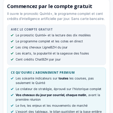
Commencez par le compte gratuit
Il ouvre le pronostic Quinté+, le programme complet et cent
crédits d'intelligence artificielle par jour. Sans carte bancaire.
AVEC LE COMPTE GRATUIT
Le pronostic Quinté+ et la lecture des dix modèles
Le programme complet et les cotes en direct
Les cinq chevaux LigneBZH du jour
Les écarts, la popularité et la sagesse des foules
Cent crédits ChatBZH par jour
CE QU'OUVRE L'ABONNEMENT PREMIUM
Les soixante indicateurs sur
toutes
les courses, pas
seulement le Quinté
Le créateur de stratégie, éprouvé sur l'historique complet
Vos chevaux du jour par courriel, chaque matin
, avant la
première réunion
Le live, les enjeux et les mouvements de marché
L'export des tableaux, le bilan quotidien et la base entière