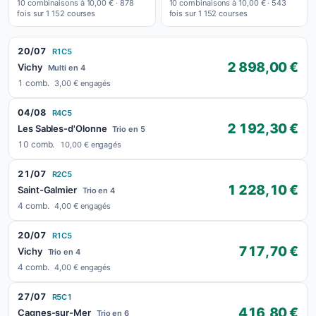
10 combinaisons à 10,00 € · 878
10 combinaisons à 10,00 € · 543
fois sur 1 152 courses
fois sur 1 152 courses
20/07
R1C5
2 898,00 €
Vichy
Multi en 4
1 comb.
3,00 € engagés
04/08
R4C5
2 192,30 €
Les Sables-d'Olonne
Trio en 5
10 comb.
10,00 € engagés
21/07
R2C5
1 228,10 €
Saint-Galmier
Trio en 4
4 comb.
4,00 € engagés
20/07
R1C5
717,70 €
Vichy
Trio en 4
4 comb.
4,00 € engagés
27/07
R5C1
416,80 €
Cagnes-sur-Mer
Trio en 6