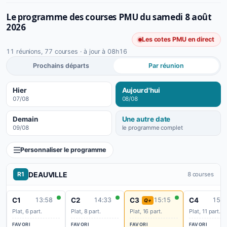
Le programme des courses PMU du
samedi 8 août
2026
Les cotes PMU en direct
11 réunions, 77 courses
· à jour à 08h16
Prochains départs
Par réunion
Hier
Aujourd'hui
07/08
08/08
Demain
Une autre date
09/08
le programme complet
Personnaliser le programme
DEAUVILLE
R1
8 courses
C1
13:58
C2
14:33
C3
15:15
C4
15:5
Q+
Plat, 6 part.
Plat, 8 part.
Plat, 16 part.
Plat, 11 part.
FAVORI
FAVORI
FAVORI
FAVORI