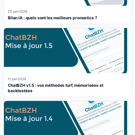
25 juin 2026
Bilan IA : quels sont les meilleurs pronostics ?
11 juin 2026
ChatBZH v1.5 : vos méthodes turf, mémorisées et
backtestées