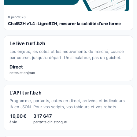
8 juin 2026
ChatBZH v1.4 : LigneBZH, mesurer la solidité d'une forme
Le live turf.bzh
Les enjeux, les cotes et les mouvements de marché, course
par course, jusqu'au départ. Un simulateur, pas un guichet.
Direct
cotes et enjeux
L'API turf.bzh
Programme, partants, cotes en direct, arrivées et indicateurs
IA en JSON. Pour vos scripts, vos tableurs et vos robots.
19,90 €
317 647
à vie
partants d'historique