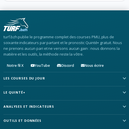
turf.bzh publie le programme complet des courses PMU, plus de
soixante indicateurs par partant et le pronostic Quinté+ gratuit. Nous
ne prenons aucun pari et ne versons aucun gain : nous donnons la
matière et les outils, la méthode reste la vôtre.
Notre fil X
YouTube
Discord
Nous écrire
LES COURSES DU JOUR
LE QUINTÉ+
ANALYSES ET INDICATEURS
OUTILS ET DONNÉES