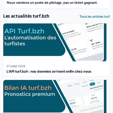
Nous vendons un poste de pilotage, pas un ticket gagnant.
Les actualités turf.bzh
Tous les articles turf
27 juillet 2026
L'API turf.bzh : nos données arrivent enfin chez vous