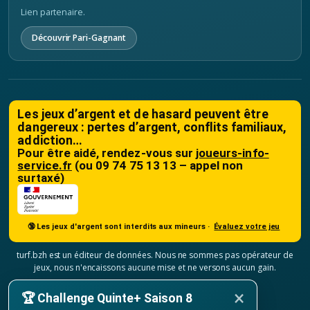
Lien partenaire.
Découvrir Pari-Gagnant
Les jeux d’argent et de hasard peuvent être
dangereux : pertes d’argent, conflits familiaux,
addiction…
Pour être aidé, rendez-vous sur
joueurs-info-
service.fr
(ou 09 74 75 13 13 – appel non
surtaxé)
🔞 Les jeux d'argent sont interdits aux mineurs ·
Évaluez votre jeu
turf.bzh est un éditeur de données. Nous ne sommes pas opérateur de
jeux, nous n'encaissons aucune mise et ne versons aucun gain.
×
Mentions légales
🏆 Challenge Quinte+ Saison 8