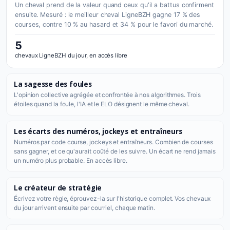
Un cheval prend de la valeur quand ceux qu'il a battus confirment
ensuite. Mesuré : le meilleur cheval LigneBZH gagne 17 % des
courses, contre 10 % au hasard et 34 % pour le favori du marché.
5
chevaux LigneBZH du jour, en accès libre
La sagesse des foules
L'opinion collective agrégée et confrontée à nos algorithmes. Trois
étoiles quand la foule, l'IA et le ELO désignent le même cheval.
Les écarts des numéros, jockeys et entraîneurs
Numéros par code course, jockeys et entraîneurs. Combien de courses
sans gagner, et ce qu'aurait coûté de les suivre. Un écart ne rend jamais
un numéro plus probable. En accès libre.
Le créateur de stratégie
Écrivez votre règle, éprouvez-la sur l'historique complet. Vos chevaux
du jour arrivent ensuite par courriel, chaque matin.