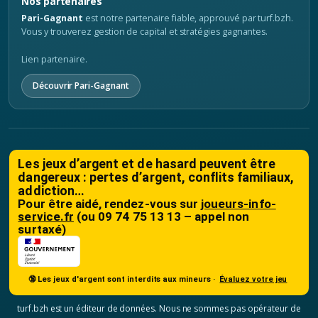
Nos partenaires
Pari-Gagnant
est notre partenaire fiable, approuvé par turf.bzh.
Vous y trouverez gestion de capital et stratégies gagnantes.
Lien partenaire.
Découvrir Pari-Gagnant
Les jeux d’argent et de hasard peuvent être
dangereux : pertes d’argent, conflits familiaux,
addiction…
Pour être aidé, rendez-vous sur
joueurs-info-
service.fr
(ou 09 74 75 13 13 – appel non
surtaxé)
🔞 Les jeux d'argent sont interdits aux mineurs ·
Évaluez votre jeu
turf.bzh est un éditeur de données. Nous ne sommes pas opérateur de