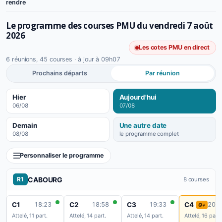
rendre
Le programme des courses PMU du
vendredi 7 août
2026
Les cotes PMU en direct
6 réunions, 45 courses
· à jour à 09h07
Prochains départs
Par réunion
Hier
Aujourd'hui
06/08
07/08
Demain
Une autre date
08/08
le programme complet
Personnaliser le programme
CABOURG
R1
8 courses
C1
18:23
C2
18:58
C3
19:33
C4
20:1
Q+
Attelé, 11 part.
Attelé, 14 part.
Attelé, 14 part.
Attelé, 16 part.