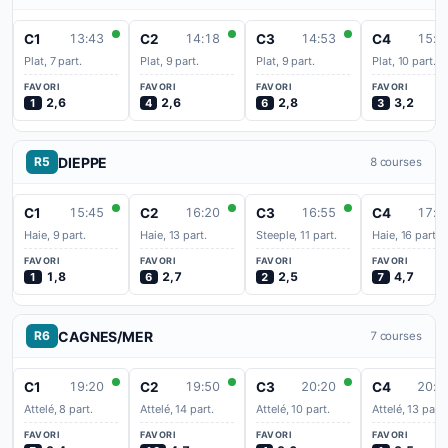
C1
13:43
C2
14:18
C3
14:53
C4
15:2
Plat, 7 part.
Plat, 9 part.
Plat, 9 part.
Plat, 10 part.
FAVORI
FAVORI
FAVORI
FAVORI
2,6
2,6
2,8
3,2
1
4
6
3
DIEPPE
R5
8 courses
C1
15:45
C2
16:20
C3
16:55
C4
17:3
Haie, 9 part.
Haie, 13 part.
Steeple, 11 part.
Haie, 16 part.
FAVORI
FAVORI
FAVORI
FAVORI
1,8
2,7
2,5
4,7
1
6
2
7
CAGNES/MER
R6
7 courses
C1
19:20
C2
19:50
C3
20:20
C4
20:5
Attelé, 8 part.
Attelé, 14 part.
Attelé, 10 part.
Attelé, 13 part.
FAVORI
FAVORI
FAVORI
FAVORI