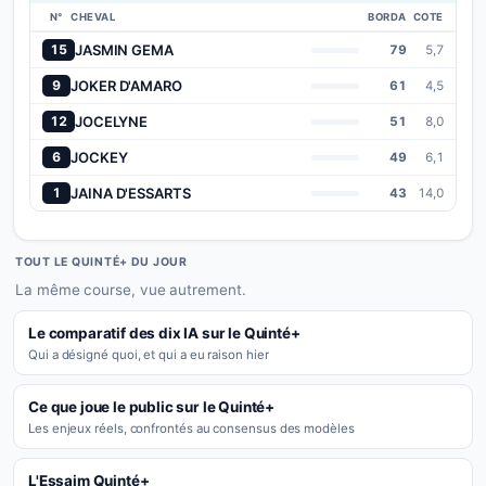
N°
CHEVAL
BORDA
COTE
JASMIN GEMA
15
79
5,7
JOKER D'AMARO
9
61
4,5
JOCELYNE
12
51
8,0
JOCKEY
6
49
6,1
JAINA D'ESSARTS
1
43
14,0
TOUT LE QUINTÉ+ DU JOUR
La même course, vue autrement.
Le comparatif des dix IA sur le Quinté+
Qui a désigné quoi, et qui a eu raison hier
Ce que joue le public sur le Quinté+
Les enjeux réels, confrontés au consensus des modèles
L'Essaim Quinté+