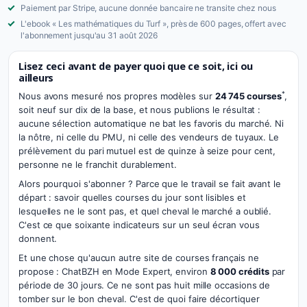
Paiement par Stripe, aucune donnée bancaire ne transite chez nous
L'ebook « Les mathématiques du Turf », près de 600 pages, offert avec
l'abonnement jusqu'au 31 août 2026
Lisez ceci avant de payer quoi que ce soit, ici ou
ailleurs
*
Nous avons mesuré nos propres modèles sur
24 745 courses
,
soit neuf sur dix de la base, et nous publions le résultat :
aucune sélection automatique ne bat les favoris du marché. Ni
la nôtre, ni celle du PMU, ni celle des vendeurs de tuyaux. Le
prélèvement du pari mutuel est de quinze à seize pour cent,
personne ne le franchit durablement.
Alors pourquoi s'abonner ? Parce que le travail se fait avant le
départ : savoir quelles courses du jour sont lisibles et
lesquelles ne le sont pas, et quel cheval le marché a oublié.
C'est ce que soixante indicateurs sur un seul écran vous
donnent.
Et une chose qu'aucun autre site de courses français ne
propose : ChatBZH en Mode Expert, environ
8 000 crédits
par
période de 30 jours. Ce ne sont pas huit mille occasions de
tomber sur le bon cheval. C'est de quoi faire décortiquer