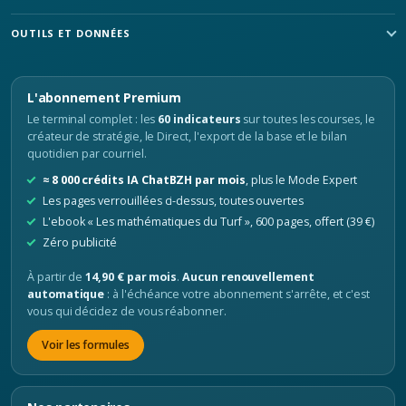
OUTILS ET DONNÉES
L'abonnement Premium
Le terminal complet : les
60 indicateurs
sur toutes les courses, le
créateur de stratégie, le Direct, l'export de la base et le bilan
quotidien par courriel.
≈ 8 000 crédits IA ChatBZH par mois
, plus le Mode Expert
Les pages verrouillées ci-dessus, toutes ouvertes
L'ebook « Les mathématiques du Turf », 600 pages, offert (39 €)
Zéro publicité
À partir de
14,90 € par mois
.
Aucun renouvellement
automatique
: à l'échéance votre abonnement s'arrête, et c'est
vous qui décidez de vous réabonner.
Voir les formules