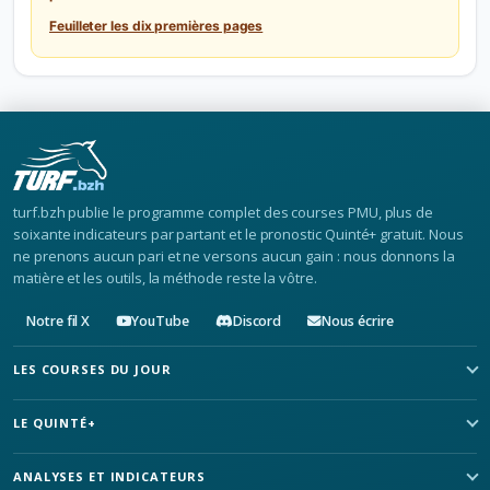
Feuilleter les dix premières pages
turf.bzh publie le programme complet des courses PMU, plus de
soixante indicateurs par partant et le pronostic Quinté+ gratuit. Nous
ne prenons aucun pari et ne versons aucun gain : nous donnons la
matière et les outils, la méthode reste la vôtre.
Notre fil X
YouTube
Discord
Nous écrire
LES COURSES DU JOUR
LE QUINTÉ+
ANALYSES ET INDICATEURS