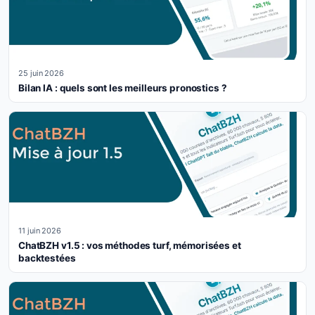
25 juin 2026
Bilan IA : quels sont les meilleurs pronostics ?
11 juin 2026
ChatBZH v1.5 : vos méthodes turf, mémorisées et
backtestées