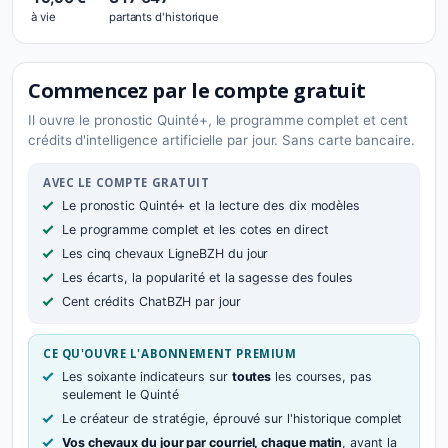
à vie
partants d'historique
Commencez par le compte gratuit
Il ouvre le pronostic Quinté+, le programme complet et cent
crédits d'intelligence artificielle par jour. Sans carte bancaire.
AVEC LE COMPTE GRATUIT
Le pronostic Quinté+ et la lecture des dix modèles
Le programme complet et les cotes en direct
Les cinq chevaux LigneBZH du jour
Les écarts, la popularité et la sagesse des foules
Cent crédits ChatBZH par jour
CE QU'OUVRE L'ABONNEMENT PREMIUM
Les soixante indicateurs sur
toutes
les courses, pas
seulement le Quinté
Le créateur de stratégie, éprouvé sur l'historique complet
Vos chevaux du jour par courriel, chaque matin
, avant la