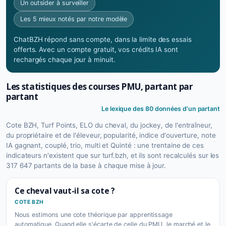
Un outsider à surveiller
Les 5 mieux notés par notre modèle
ChatBZH répond sans compte, dans la limite des essais
offerts. Avec un compte gratuit, vos crédits IA sont
rechargés chaque jour à minuit.
Les statistiques des courses PMU, partant par
partant
Le lexique des 80 données d'un partant
Cote BZH, Turf Points, ELO du cheval, du jockey, de l'entraîneur,
du propriétaire et de l'éleveur, popularité, indice d'ouverture, note
IA gagnant, couplé, trio, multi et Quinté : une trentaine de ces
indicateurs n'existent que sur turf.bzh, et ils sont recalculés sur les
317 647 partants de la base à chaque mise à jour.
Ce cheval vaut-il sa cote ?
COTE BZH
Nous estimons une cote théorique par apprentissage
automatique. Quand elle s'écarte de celle du PMU, le marché et le