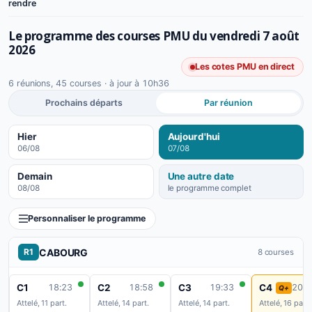
rendre
Le programme des courses PMU du
vendredi 7 août
2026
Les cotes PMU en direct
6 réunions, 45 courses
· à jour à 10h36
Prochains départs
Par réunion
Hier
Aujourd'hui
06/08
07/08
Demain
Une autre date
08/08
le programme complet
Personnaliser le programme
CABOURG
R1
8 courses
C1
18:23
C2
18:58
C3
19:33
C4
20:1
Q+
Attelé, 11 part.
Attelé, 14 part.
Attelé, 14 part.
Attelé, 16 part.