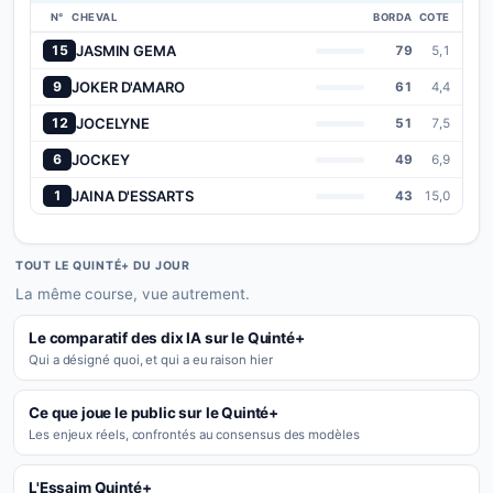
N°
CHEVAL
BORDA
COTE
JASMIN GEMA
15
79
5,1
JOKER D'AMARO
9
61
4,4
JOCELYNE
12
51
7,5
JOCKEY
6
49
6,9
JAINA D'ESSARTS
1
43
15,0
TOUT LE QUINTÉ+ DU JOUR
La même course, vue autrement.
Le comparatif des dix IA sur le Quinté+
Qui a désigné quoi, et qui a eu raison hier
Ce que joue le public sur le Quinté+
Les enjeux réels, confrontés au consensus des modèles
L'Essaim Quinté+