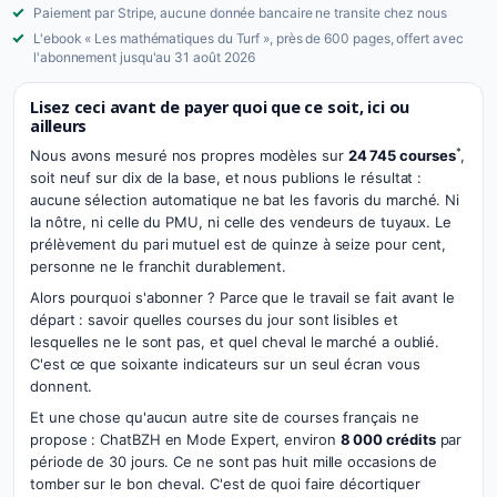
Paiement par Stripe, aucune donnée bancaire ne transite chez nous
L'ebook « Les mathématiques du Turf », près de 600 pages, offert avec
l'abonnement jusqu'au 31 août 2026
Lisez ceci avant de payer quoi que ce soit, ici ou
ailleurs
*
Nous avons mesuré nos propres modèles sur
24 745 courses
,
soit neuf sur dix de la base, et nous publions le résultat :
aucune sélection automatique ne bat les favoris du marché. Ni
la nôtre, ni celle du PMU, ni celle des vendeurs de tuyaux. Le
prélèvement du pari mutuel est de quinze à seize pour cent,
personne ne le franchit durablement.
Alors pourquoi s'abonner ? Parce que le travail se fait avant le
départ : savoir quelles courses du jour sont lisibles et
lesquelles ne le sont pas, et quel cheval le marché a oublié.
C'est ce que soixante indicateurs sur un seul écran vous
donnent.
Et une chose qu'aucun autre site de courses français ne
propose : ChatBZH en Mode Expert, environ
8 000 crédits
par
période de 30 jours. Ce ne sont pas huit mille occasions de
tomber sur le bon cheval. C'est de quoi faire décortiquer