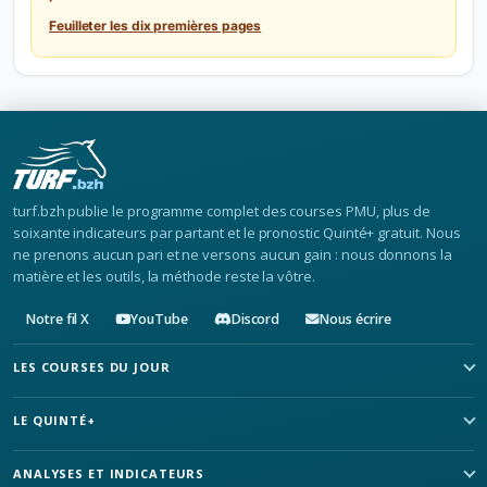
Feuilleter les dix premières pages
turf.bzh publie le programme complet des courses PMU, plus de
soixante indicateurs par partant et le pronostic Quinté+ gratuit. Nous
ne prenons aucun pari et ne versons aucun gain : nous donnons la
matière et les outils, la méthode reste la vôtre.
Notre fil X
YouTube
Discord
Nous écrire
LES COURSES DU JOUR
LE QUINTÉ+
ANALYSES ET INDICATEURS