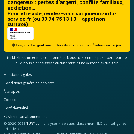
dangereux : pertes d’argent, conflits familiaux,
addiction…
Pour être aidé, rendez-vous sur
joueurs-info-
service.fr
(ou 09 74 75 13 13 – appel non
surtaxé)
🔞 Les jeux d'argent sont interdits aux mineurs ·
Évaluez votre jeu
turf.bzh est un éditeur de données. Nous ne sommes pas opérateur de
jeux, nous n'encaissons aucune mise et ne versons aucun gain.
Mentions légales
Conditions générales de vente
À propos
Contact
Confidentialité
Résilier mon abonnement
© 2020-2026
TURF.bzh
, analyses hippiques, classement ELO et intelligence
artificielle.
Site indépendant, sans lien avec le PMU. Jeu interdit aux mineurs.