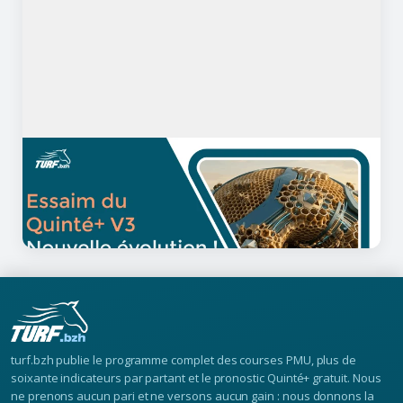
25/03/2026
18 minutes de lecture
L'Essaim du Quinté V3 intègre la
foule du Quinté
turf.bzh publie le programme complet des courses PMU, plus de
soixante indicateurs par partant et le pronostic Quinté+ gratuit. Nous
ne prenons aucun pari et ne versons aucun gain : nous donnons la