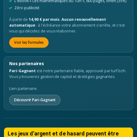
L'ebook « Les mathématiques du Turf », 600 pages, offert (39 €)
Zéro publicité
À partir de
14,90 € par mois
.
Aucun renouvellement
automatique
: à l'échéance votre abonnement s'arrête, et c'est
vous qui décidez de vous réabonner.
Voir les formules
Nos partenaires
Pari-Gagnant
est notre partenaire fiable, approuvé par turf.bzh.
Vous y trouverez gestion de capital et stratégies gagnantes.
Lien partenaire.
Découvrir Pari-Gagnant
Les jeux d’argent et de hasard peuvent être