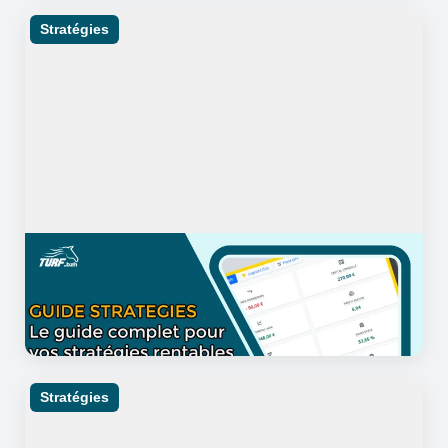
Stratégies
06/04/2026
35 minutes de lecture
Guide pour une stratégie PMU
rentable
Stratégies