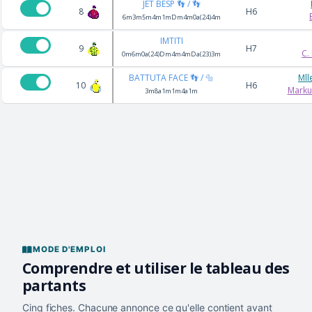
JET BESP 👣 / 👣
8
H6
6m3m5m4m1mDm4m0a(24)4m
IMTITI
9
H7
C.
0m6m0a(24)Dm4m4mDa(23)3m
BATTUTA FACE 👣 / 🔩
Mll
10
H6
Marku
3m8a1m1m4a1m
MODE D'EMPLOI
Comprendre et utiliser le tableau des
partants
Cinq fiches. Chacune annonce ce qu'elle contient avant