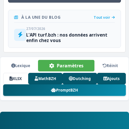
À LA UNE DU BLOG
Tout voir
27/07/2026
L'API turf.bzh : nos données arrivent
enfin chez vous
Paramètres
Lexique
Réinit
XLSX
MathBZH
Dutching
Ajouts
PromptBZH