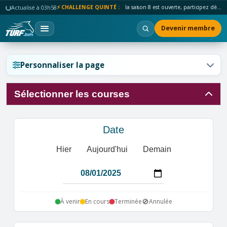
Actualisé à 03h58
⚡ CHALLENGE QUINTÉ :
la saison 8 est ouverte, participez dès maintenant !
Devenir membre
Réinitialiser l'affichage ?
Personnaliser la page
Sélectionner les courses
Annuler
Réinitialiser
Date
Hier
Aujourd'hui
Demain
🚫
À venir
En cours
Terminée
Annulée