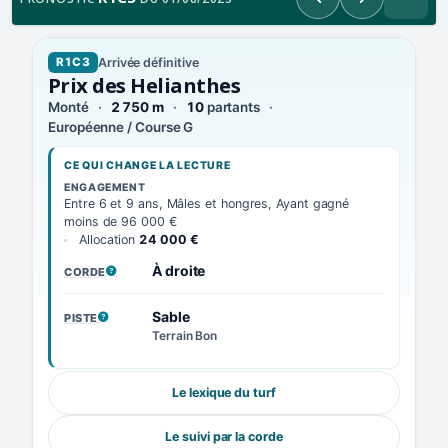
Précédent
Suivant
Arrivée définitive
R1C3
Prix des Helianthes
Monté
2 750 m
10
partants
Européenne / Course G
CE QUI CHANGE LA LECTURE
ENGAGEMENT
Entre 6 et 9 ans, Mâles et hongres, Ayant gagné
moins de 96 000 €
Allocation
24 000 €
À droite
CORDE
, VOIR LA DÉFINITION
Sable
PISTE
, VOIR LA DÉFINITION
Terrain Bon
Le lexique du turf
Le suivi par la corde