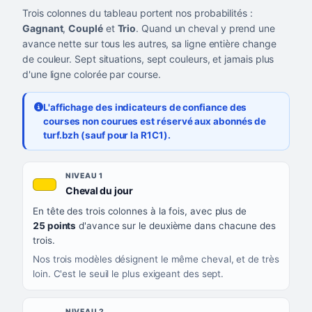
Trois colonnes du tableau portent nos probabilités :
Gagnant
,
Couplé
et
Trio
. Quand un cheval y prend une
avance nette sur tous les autres, sa ligne entière change
de couleur. Sept situations, sept couleurs, et jamais plus
d'une ligne colorée par course.
L'affichage des indicateurs de confiance des
courses non courues est réservé aux abonnés de
turf.bzh (sauf pour la R1C1).
Les sept niveaux de confiance, du plus exigeant au moins exigea
NIVEAU
NIVEAU 1
, couleur jaune or
Cheval du jour
QUAND LA LIGNE PREND CETTE COULEUR
En tête des trois colonnes à la fois, avec plus de
CE QUE CELA VOUS DIT
25 points
d'avance sur le deuxième dans chacune des
trois.
Nos trois modèles désignent le même cheval, et de très
loin. C'est le seuil le plus exigeant des sept.
NIVEAU 2