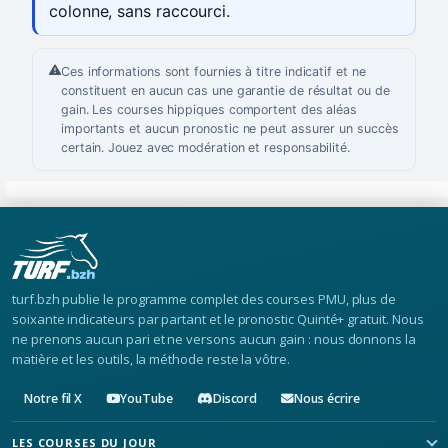
colonne, sans raccourci.
Ces informations sont fournies à titre indicatif et ne
constituent en aucun cas une garantie de résultat ou de
gain. Les courses hippiques comportent des aléas
importants et aucun pronostic ne peut assurer un succès
certain. Jouez avec modération et responsabilité.
turf.bzh publie le programme complet des courses PMU, plus de
soixante indicateurs par partant et le pronostic Quinté+ gratuit. Nous
ne prenons aucun pari et ne versons aucun gain : nous donnons la
matière et les outils, la méthode reste la vôtre.
Notre fil X
YouTube
Discord
Nous écrire
LES COURSES DU JOUR