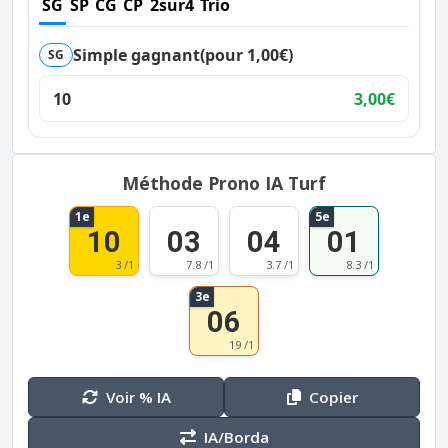
SG
SP
CG
CP
2sur4
Trio
Simple gagnant
(pour 1,00€)
SG
10
3,00€
Méthode Prono IA Turf
1e
5e
10
03
04
01
3 /1
7.8 /1
3.7 /1
8.3 /1
3e
06
19 /1
Voir % IA
Copier
IA/Borda