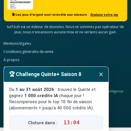
🔞 Les jeux d'argent sont interdits aux mineurs ·
Évaluez votre jeu
turf.bzh est un éditeur de données. Nous ne sommes pas opérateur de
jeux, nous n'encaissons aucune mise et ne versons aucun gain.
Mentions légales
Conditions générales de vente
À propos
Contact
×
🏆 Challenge Quinte+ Saison 8
Confidentialité
Résilier mon abonnement
Du
1 au 31 août 2026
: trouvez le Quinté et
© 2020-2026
TURF.bzh
, analyses hippiques, classement ELO et intelligence
gagnez
1 000 crédits IA
chaque jour !
artificielle.
Site indépendant, sans lien avec le PMU. Jeu interdit aux mineurs.
Récompenses pour le top 10 fin de saison
(abonnements + jusqu'a 40 000 crédits IA).
13:03
Cloture dans :