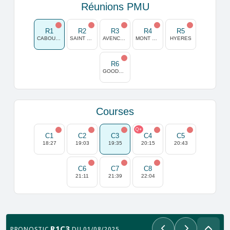
Réunions PMU
R1
R2
R3
R4
R5
CABOURG
SAINT MALO
AVENCHES
MONT DE MARSAN
HYERES
R6
GOODWOOD
Courses
Q+
C1
C2
C3
C4
C5
18:27
19:03
19:35
20:15
20:43
C6
C7
C8
21:11
21:39
22:04
R1C3
PRONOSTIC
DU 01/08/2025