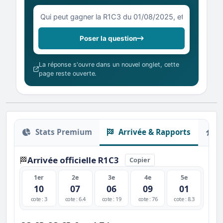
Votre question sur la R1C3 du 01/08/2025
Poser la question
La réponse s'ouvre dans un nouvel onglet, cette
page reste ouverte.
Stats Premium
Arrivée & Rapports
O
Arrivée officielle R1C3
🏁
Copier
1er
2e
3e
4e
5e
10
07
06
09
01
cote : 3
cote : 6.4
cote : 19
cote : 76
cote : 8.3