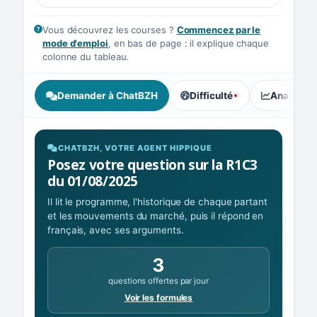
Vous découvrez les courses ?
Commencez par le
mode d'emploi
, en bas de page : il explique chaque
colonne du tableau.
Demander à ChatBZH
Difficulté
Analyse I
, tendance des parieurs : Ex
CHATBZH, VOTRE AGENT HIPPIQUE
Posez votre question sur la R1C3
du 01/08/2025
Il lit le programme, l'historique de chaque partant
et les mouvements du marché, puis il répond en
français, avec ses arguments.
3
questions offertes par jour
Voir les formules