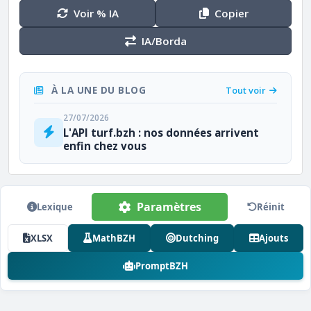
Voir % IA
Copier
IA/Borda
À LA UNE DU BLOG
Tout voir
27/07/2026
L'API turf.bzh : nos données arrivent
enfin chez vous
Paramètres
Lexique
Réinit
XLSX
MathBZH
Dutching
Ajouts
PromptBZH