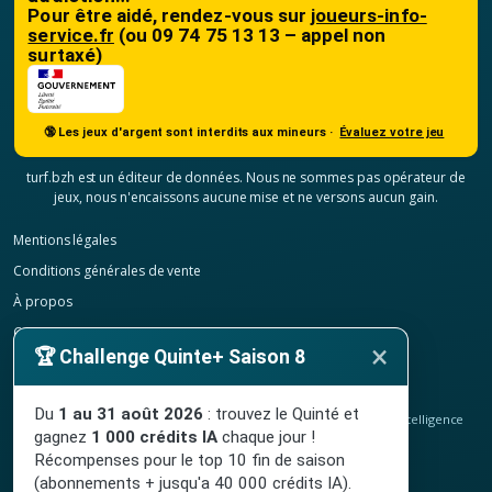
Pour être aidé, rendez-vous sur
joueurs-info-
service.fr
(ou 09 74 75 13 13 – appel non
surtaxé)
🔞 Les jeux d'argent sont interdits aux mineurs ·
Évaluez votre jeu
turf.bzh est un éditeur de données. Nous ne sommes pas opérateur de
jeux, nous n'encaissons aucune mise et ne versons aucun gain.
Mentions légales
Conditions générales de vente
À propos
Contact
×
🏆 Challenge Quinte+ Saison 8
Confidentialité
Résilier mon abonnement
Du
1 au 31 août 2026
: trouvez le Quinté et
© 2020-2026
TURF.bzh
, analyses hippiques, classement ELO et intelligence
gagnez
1 000 crédits IA
chaque jour !
artificielle.
Site indépendant, sans lien avec le PMU. Jeu interdit aux mineurs.
Récompenses pour le top 10 fin de saison
(abonnements + jusqu'a 40 000 crédits IA).