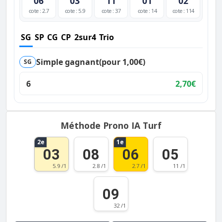
06
03
11
01
02
cote : 2.7
cote : 5.9
cote : 37
cote : 14
cote : 114
SG
SP
CG
CP
2sur4
Trio
Simple gagnant
(pour 1,00€)
SG
6
2,70€
Méthode Prono IA Turf
2e
1e
03
08
06
05
5.9 /1
2.8 /1
2.7 /1
11 /1
09
32 /1