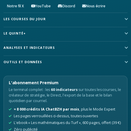
Notre fil X
YouTube
Discord
Nous écrire
LES COURSES DU JOUR
LE QUINTÉ+
ANALYSES ET INDICATEURS
OUTILS ET DONNÉES
L'abonnement Premium
Le terminal complet : les
60 indicateurs
sur toutes les courses, le
créateur de stratégie, le Direct, l'export de la base et le bilan
quotidien par courriel.
≈ 8 000 crédits IA ChatBZH par mois
, plus le Mode Expert
Les pages verrouillées ci-dessus, toutes ouvertes
L'ebook « Les mathématiques du Turf », 600 pages, offert (39 €)
Zéro publicité