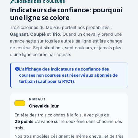
LÉGENDE DES COULEURS
Indicateurs de confiance : pourquoi
une ligne se colore
Trois colonnes du tableau portent nos probabilités :
Gagnant
,
Couplé
et
Trio
. Quand un cheval y prend une
avance nette sur tous les autres, sa ligne entière change
de couleur. Sept situations, sept couleurs, et jamais plus
d'une ligne colorée par course.
L'affichage des indicateurs de confiance des
courses non courues est réservé aux abonnés de
turf.bzh (sauf pour la R1C1).
Les sept niveaux de confiance, du plus exigeant au moins exigea
NIVEAU
NIVEAU 1
, couleur jaune or
Cheval du jour
QUAND LA LIGNE PREND CETTE COULEUR
En tête des trois colonnes à la fois, avec plus de
CE QUE CELA VOUS DIT
25 points
d'avance sur le deuxième dans chacune des
trois.
Nos trois modèles désignent le même cheval, et de très