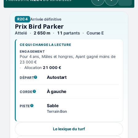
Précédent
Suivant
Arrivée définitive
R2C4
Prix Bird Parker
Attelé
2 650 m
11
partants
Course E
CE QUI CHANGE LA LECTURE
ENGAGEMENT
Pour 4 ans, Mâles et hongres, Ayant gagné moins de
23 000 €
Allocation
21 000 €
Autostart
DÉPART
, VOIR LA DÉFINITION
À gauche
CORDE
, VOIR LA DÉFINITION
Sable
PISTE
, VOIR LA DÉFINITION
Terrain Bon
Le lexique du turf