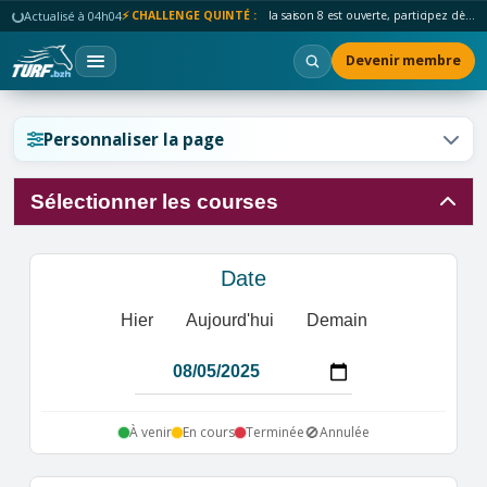
Actualisé à 04h04
⚡ CHALLENGE QUINTÉ :
la saison 8 est ouverte, participez dès maintenant !
Devenir membre
Réinitialiser l'affichage ?
Personnaliser la page
Sélectionner les courses
Annuler
Réinitialiser
Date
Hier
Aujourd'hui
Demain
🚫
À venir
En cours
Terminée
Annulée