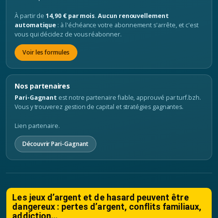
À partir de
14,90 € par mois
.
Aucun renouvellement
automatique
: à l'échéance votre abonnement s'arrête, et c'est
vous qui décidez de vous réabonner.
Voir les formules
Nos partenaires
Pari-Gagnant
est notre partenaire fiable, approuvé par turf.bzh.
Vous y trouverez gestion de capital et stratégies gagnantes.
Lien partenaire.
Découvrir Pari-Gagnant
Les jeux d’argent et de hasard peuvent être
dangereux : pertes d’argent, conflits familiaux,
addiction…