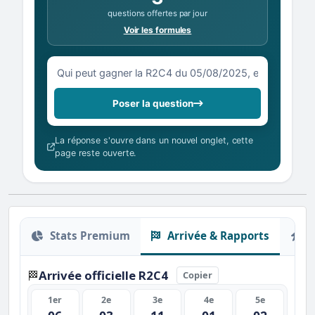
questions offertes par jour
Voir les formules
Votre question sur la R2C4 du 05/08/2025
Poser la question
La réponse s'ouvre dans un nouvel onglet, cette
page reste ouverte.
Stats Premium
Arrivée & Rapports
O
Arrivée officielle R2C4
🏁
Copier
1er
2e
3e
4e
5e