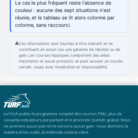
Le cas le plus fréquent reste l'absence de
couleur : aucune des sept situations n'est
réunie, et le tableau se lit alors colonne par
colonne, sans raccourci.
Ces informations sont fournies à titre indicatif et ne
constituent en aucun cas une garantie de résultat ou de
gain. Les courses hippiques comportent des aléas
importants et aucun pronostic ne peut assurer un succès
certain. Jouez avec modération et responsabilité.
turf.bzh publie le programme complet des courses PMU, plus de
soixante indicateurs par partant et le pronostic Quinté+ gratuit. Nous
ne prenons aucun pari et ne versons aucun gain : nous donnons la
matière et les outils, la méthode reste la vôtre.