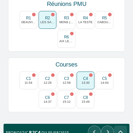
Réunions PMU
R1
R2
R3
R4
R5
DEAUVILLE
LES SABLES D OLONNE
MONS (GHLIN)
LA TESTE
CABOURG
R6
AIX LES BAINS
Courses
C1
C2
C3
C4
C5
11:54
12:26
12:58
13:30
14:04
C6
C7
C8
14:37
15:12
15:49
R2C4
PRONOSTIC
DU 05/08/2025