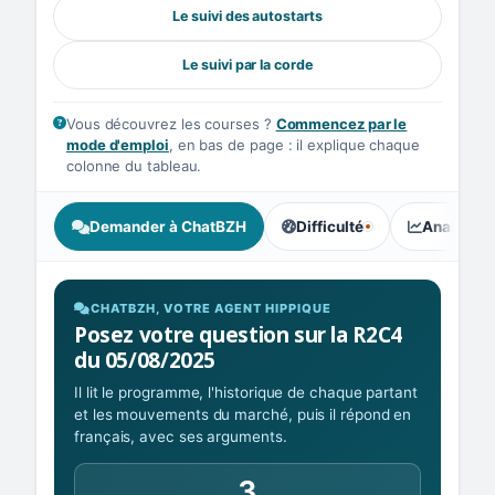
Le suivi des autostarts
Le suivi par la corde
Vous découvrez les courses ?
Commencez par le
mode d'emploi
, en bas de page : il explique chaque
colonne du tableau.
Demander à ChatBZH
Difficulté
Analyse I
, tendance des parieurs : Équ
CHATBZH, VOTRE AGENT HIPPIQUE
Posez votre question sur la R2C4
du 05/08/2025
Il lit le programme, l'historique de chaque partant
et les mouvements du marché, puis il répond en
français, avec ses arguments.
3