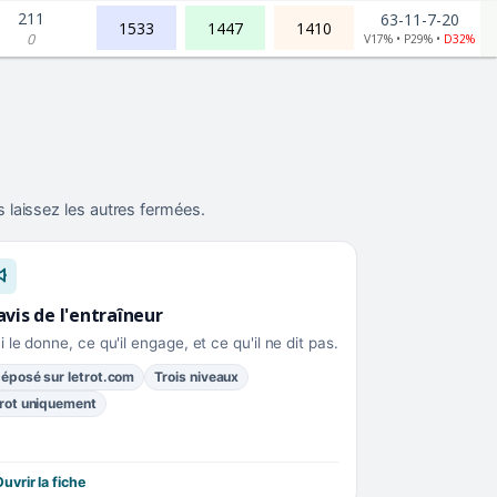
211
63-11-7-20
1533
1447
1410
0
V17% • P29% •
D32%
 laissez les autres fermées.
avis de l'entraîneur
i le donne, ce qu'il engage, et ce qu'il ne dit pas.
éposé sur letrot.com
Trois niveaux
rot uniquement
uvrir la fiche