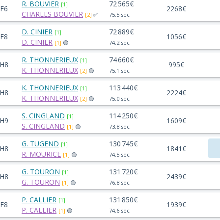
R. BOUVIER
72 565€
[1]
F6
2268€
CHARLES BOUVIER
[2]
✅
75.5 sec
D. CINIER
72 889€
[1]
F8
1056€
D. CINIER
[1]
🟡
74.2 sec
R. THONNERIEUX
74 660€
[1]
H8
995€
K. THONNERIEUX
[2]
🟡
75.1 sec
K. THONNERIEUX
113 440€
[1]
H8
2224€
K. THONNERIEUX
[2]
🟡
75.0 sec
S. CINGLAND
114 250€
[1]
H9
1609€
S. CINGLAND
[1]
🟡
73.8 sec
G. TUGEND
130 745€
[1]
H8
1841€
R. MOURICE
[1]
🟡
74.5 sec
G. TOURON
131 720€
[1]
H8
2439€
G. TOURON
[1]
🟡
76.8 sec
P. CALLIER
131 850€
[1]
F8
1939€
P. CALLIER
[1]
🟡
74.6 sec