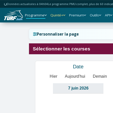
Données actualisées à 04h04
Le programme PMU complet, plus de 60 indicate
Programme
Quinté+
Premium
Outils
API
Réinitialiser l'affichage ?
Personnaliser la page
Sélectionner les courses
Annuler
Réinitialiser
Date
Hier
Aujourd'hui
Demain