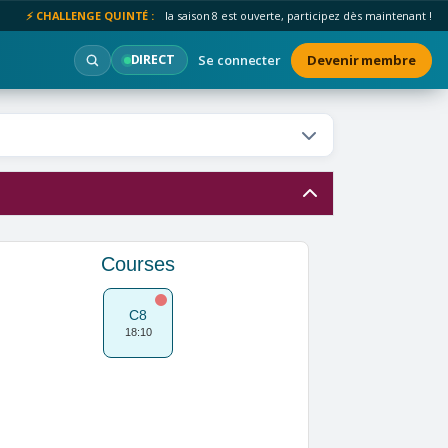
⚡ CHALLENGE QUINTÉ :
la saison 8 est ouverte, participez dès maintenant !
Se connecter
Devenir membre
DIRECT
Courses
C8
18:10