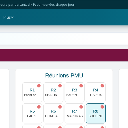
urs par partant, dix IA comparées chaque jour.
Plus
Réunions PMU
R1
R2
R3
R4
ParisLongchamp
SHA TIN (HONG KONG)
BADEN-BADEN
LISIEUX
R5
R6
R7
R8
EAUZE
CHATEAUBRIANT
MARONAS
BOLLENE