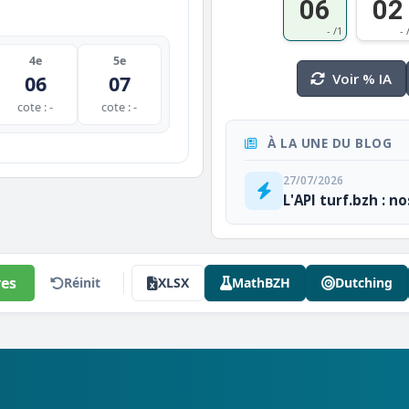
06
02
- /1
- 
4e
5e
Voir % IA
06
07
cote : -
cote : -
À LA UNE DU BLOG
27/07/2026
L'API turf.bzh : n
es
Réinit
XLSX
MathBZH
Dutching