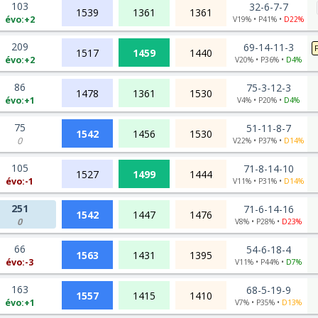
103
32-6-7-7
1539
1361
1361
évo:+2
V19% • P41% •
D22%
209
69-14-11-3
1517
1459
1440
évo:+2
V20% • P36% •
D4%
86
75-3-12-3
1478
1361
1530
évo:+1
V4% • P20% •
D4%
75
51-11-8-7
1542
1456
1530
0
V22% • P37% •
D14%
105
71-8-14-10
1527
1499
1444
évo:-1
V11% • P31% •
D14%
251
71-6-14-16
1542
1447
1476
0
V8% • P28% •
D23%
66
54-6-18-4
1563
1431
1395
évo:-3
V11% • P44% •
D7%
163
68-5-19-9
1557
1415
1410
évo:+1
V7% • P35% •
D13%