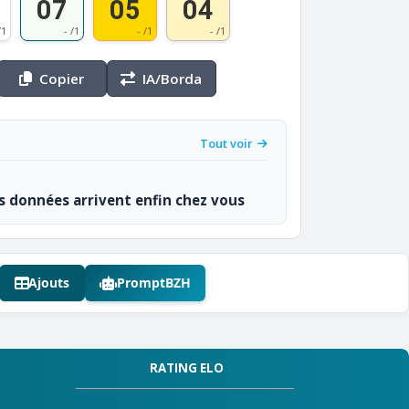
07
05
04
/1
- /1
- /1
- /1
Copier
IA/Borda
Tout voir
os données arrivent enfin chez vous
Ajouts
PromptBZH
RATING ELO