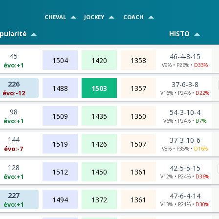
CHEVAL
JOCKEY
COACH
pularité
HISTO
45
46-4-8-15
1504
1420
1358
évo:+1
V9% • P26% •
D33%
226
37-6-3-8
1488
1503
1357
évo:-12
V16% • P24% •
D22%
98
54-3-10-4
1509
1435
1350
évo:+1
V6% • P24% •
D7%
144
37-3-10-6
1519
1426
1507
évo:-7
V8% • P35% •
D16%
128
42-5-5-15
1512
1450
1361
évo:+1
V12% • P24% •
D36%
227
47-6-4-14
1494
1372
1361
évo:+1
V13% • P21% •
D30%