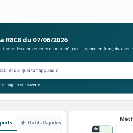
s parieurs : Extrême
la R8C8 du 07/06/2026
 partant et les mouvements du marché, puis il répond en français, avec 
/06/2026
tte page reste ouverte.
Méth
ports
Outils Rapides
4e