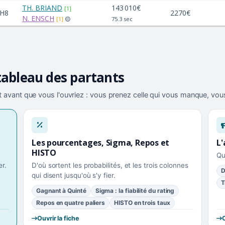
TH. BRIAND
143 010€
[1]
H8
2270€
N. ENSCH
[1]
🟡
75.3 sec
tableau des partants
 avant que vous l'ouvriez : vous prenez celle qui vous manque, vous
Les pourcentages, Sigma, Repos et
L'
HISTO
Qu
r.
D'où sortent les probabilités, et les trois colonnes
D
qui disent jusqu'où s'y fier.
T
Gagnant à Quinté
Sigma : la fiabilité du rating
Repos en quatre paliers
HISTO en trois taux
Ouvrir la fiche
O