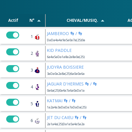
Actif
N°
CHEVAL/MUSIQ.
A
JAMBEROO 👣 / 👣
1
DaDa4a4a9a5a0a7a(25)0a
KID PADDLE
2
6a4a5aDa1a8a2a8a0a(25)
JUDYRA BOISSIERE
3
3aDa0a2a8a(25)6a0a0a6a
JAGUAR D'HERMES 👣 / 👣
4
0a6a(25)0a4a7a6a0aDa1a
KATMAI 👣 / 👣
5
1a2a4a3aDaDa7aDaDa(25)
JET DU CAIEU 👣 / 👣
6
2a1a4a(25)Da1a5a4a5a2a