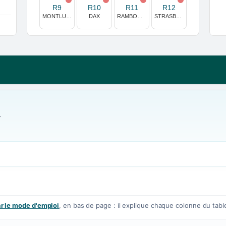
R9
R10
R11
R12
MONTLUCON
DAX
RAMBOUILLET
STRASBOURG
y
 le mode d'emploi
, en bas de page : il explique chaque colonne du tabl