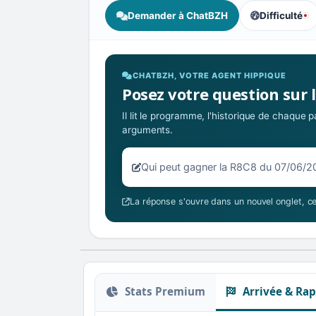
Demander à ChatBZH
Difficulté
, tendance de
CHATBZH, VOTRE AGENT HIPPIQUE
Posez votre question sur 
Il lit le programme, l'historique de chaque
arguments.
Votre question sur la R8C8 du 07
La réponse s'ouvre dans un nouvel onglet, ce
Stats Premium
Arrivée & Rap