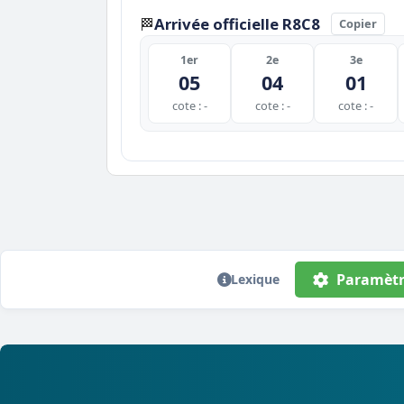
Arrivée officielle R8C8
🏁
Copier
1er
2e
3e
05
04
01
cote : -
cote : -
cote : -
Paramètr
Lexique