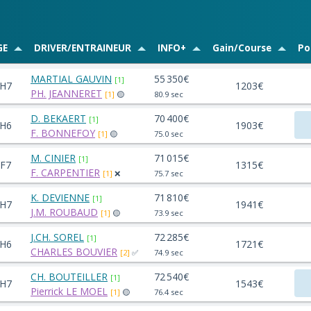
GE
DRIVER/ENTRAINEUR
INFO+
Gain/Course
Po
MARTIAL GAUVIN
55 350€
[1]
H7
1203€
PH. JEANNERET
[1]
🟡
80.9 sec
D. BEKAERT
70 400€
[1]
H6
1903€
F. BONNEFOY
[1]
🟡
75.0 sec
M. CINIER
71 015€
[1]
F7
1315€
F. CARPENTIER
[1]
❌
75.7 sec
K. DEVIENNE
71 810€
[1]
H7
1941€
J.M. ROUBAUD
[1]
🟡
73.9 sec
J.CH. SOREL
72 285€
[1]
H6
1721€
CHARLES BOUVIER
[2]
✅
74.9 sec
CH. BOUTEILLER
72 540€
[1]
H7
1543€
Pierrick LE MOEL
[1]
🟡
76.4 sec