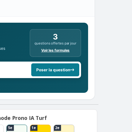
3
questions offertes par jour
ses
Voir les formules
Poser la question
ode Prono IA Turf
5e
1e
2e