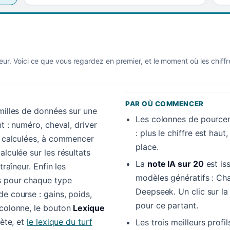
eur. Voici ce que vous regardez en premier, et le moment où les chiff
PAR OÙ COMMENCER
amilles de données sur une
Les colonnes de pourcen
nt : numéro, cheval, driver
: plus le chiffre est hau
es calculées, à commencer
place.
alculée sur les résultats
La
note IA sur 20
est is
traîneur. Enfin les
modèles génératifs : Cha
s pour chaque type
Deepseek. Un clic sur l
e course : gains, poids,
pour ce partant.
 colonne, le bouton
Lexique
lète, et
le lexique du turf
Les trois meilleurs profi