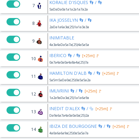
KORALIE D'ISQUES 👣 / 👣
7
5aDaDa0a1a1a2a1a7a2a
IKA JOSSELYN 👣 / 👣
8
2aDa1a6a3a(25)1a1a3a3a
INIMITABLE
9
4a3a4aDa5a7a(25)4a5a5a
IBERICO 👣 / 👣
[+25m] 🚩
10
0a7a4a0a0a4a8a4a(25)7a
HAMILTON D'ALB 👣 / 👣
[+25m] 🚩
11
5a5m5aDa0a(25)0a5a5a2a
IMUVRINI 👣 / 👣
[+25m] 🚩
12
1a2a9aDa3a(25)1a1a6a9a
INEDIT D'ALEX 👣 / 🔩
[+25m] 🚩
13
Da9a6a7a4a0a0a0a(25)2a
IBIZA DE BOURGOGNE 👣 / 👣
[+25m] 🚩
14
4a0a6a6a9a(25)0a5a5a7a