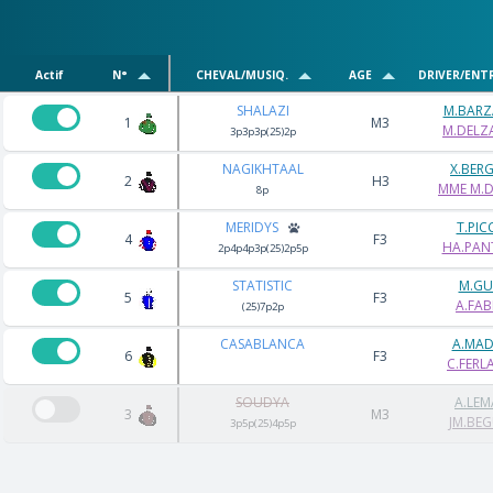
Actif
N°
CHEVAL/MUSIQ.
AGE
DRIVER/ENT
SHALAZI
M.BAR
1
M3
M.DELZ
3p3p3p(25)2p
NAGIKHTAAL
X.BER
2
H3
MME M.
8p
MERIDYS
T.PI
4
F3
HA.PANT
2p4p4p3p(25)2p5p
STATISTIC
M.G
5
F3
A.FABR
(25)7p2p
CASABLANCA
A.MA
6
F3
C.FERLA
SOUDYA
A.LEM
3
M3
JM.BE
3p5p(25)4p5p