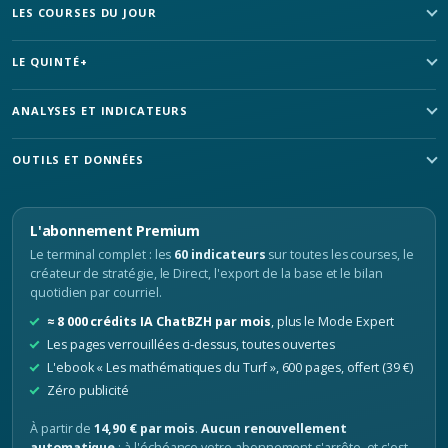
LES COURSES DU JOUR
LE QUINTÉ+
ANALYSES ET INDICATEURS
OUTILS ET DONNÉES
L'abonnement Premium
Le terminal complet : les
60 indicateurs
sur toutes les courses, le
créateur de stratégie, le Direct, l'export de la base et le bilan
quotidien par courriel.
≈ 8 000 crédits IA ChatBZH par mois
, plus le Mode Expert
Les pages verrouillées ci-dessus, toutes ouvertes
L'ebook « Les mathématiques du Turf », 600 pages, offert (39 €)
Zéro publicité
À partir de
14,90 € par mois
.
Aucun renouvellement
automatique
: à l'échéance votre abonnement s'arrête, et c'est