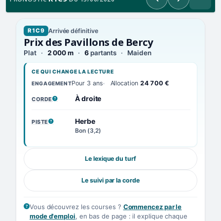
Précédent
Suivant
Arrivée définitive
R1C9
Prix des Pavillons de Bercy
Plat
2 000 m
6
partants
Maiden
CE QUI CHANGE LA LECTURE
Pour 3 ans
Allocation
24 700 €
ENGAGEMENT
À droite
CORDE
, VOIR LA DÉFINITION
Herbe
PISTE
, VOIR LA DÉFINITION
Bon (3,2)
Le lexique du turf
Le suivi par la corde
Vous découvrez les courses ?
Commencez par le
mode d'emploi
, en bas de page : il explique chaque