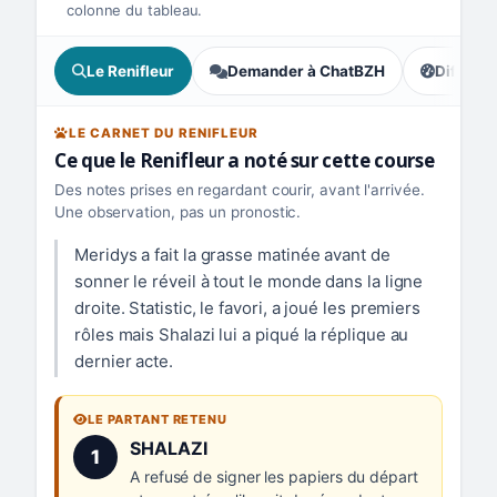
colonne du tableau.
Le Renifleur
Demander à ChatBZH
Difficult
, écart : 
LE CARNET DU RENIFLEUR
Ce que le Renifleur a noté sur cette course
Des notes prises en regardant courir, avant l'arrivée.
Une observation, pas un pronostic.
Meridys a fait la grasse matinée avant de
sonner le réveil à tout le monde dans la ligne
droite. Statistic, le favori, a joué les premiers
rôles mais Shalazi lui a piqué la réplique au
dernier acte.
LE PARTANT RETENU
Numéro 1 :
SHALAZI
1
A refusé de signer les papiers du départ