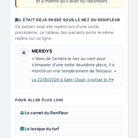
et a montré qu'il avait du répondant.
IL ÉTAIT DÉJÀ PASSÉ SOUS LE NEZ DU RENIFLEUR
Ce partant avait été repéré lors d'une sortie
précédente. Le tableau des partants porte le même
repère sur sa ligne.
Numéro 4 :
MERIDYS
4
« Venu de l'arrière le nez au vent pour
s'emparer d'une nette deuxième place, il a
montré un vrai tempérament de finisseur. »
Le 22/05/2026 à Saint-Cloud, il portait le 7
POUR ALLER PLUS LOIN
Le carnet du Renifleur
Le lexique du turf