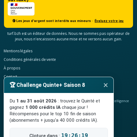
🔞 Les jeux d'argent sont interdits aux mineurs ·
Évaluez votre jeu
turf.bzh est un éditeur de données. Nous ne sommes pas opérateur de
jeux, nous n'encaissons aucune mise et ne versons aucun gain.
Mentions légales
Conditions générales de vente
À propos
Contact
×
🏆 Challenge Quinte+ Saison 8
Confidentialité
Résilier mon abonnement
Du
1 au 31 août 2026
: trouvez le Quinté et
© 2020-2026
TURF.bzh
, analyses hippiques, classement ELO et intelligence
artificielle.
gagnez
1 000 crédits IA
chaque jour !
Site indépendant, sans lien avec le PMU. Jeu interdit aux mineurs.
Récompenses pour le top 10 fin de saison
(abonnements + jusqu'a 40 000 crédits IA).
19:26:18
Cloture dans :