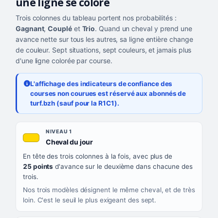
une ligne se colore
Trois colonnes du tableau portent nos probabilités :
Gagnant
,
Couplé
et
Trio
. Quand un cheval y prend une
avance nette sur tous les autres, sa ligne entière change
de couleur. Sept situations, sept couleurs, et jamais plus
d'une ligne colorée par course.
L'affichage des indicateurs de confiance des
courses non courues est réservé aux abonnés de
turf.bzh (sauf pour la R1C1).
Les sept niveaux de confiance, du plus exigeant au moins exigea
NIVEAU
NIVEAU 1
, couleur jaune or
Cheval du jour
QUAND LA LIGNE PREND CETTE COULEUR
En tête des trois colonnes à la fois, avec plus de
CE QUE CELA VOUS DIT
25 points
d'avance sur le deuxième dans chacune des
trois.
Nos trois modèles désignent le même cheval, et de très
loin. C'est le seuil le plus exigeant des sept.