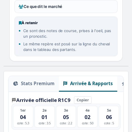
Ce que dit le marché
À retenir
Ce sont des notes de course, prises à l'oeil, pas
un pronostic.
Le même repère est posé sur la ligne du cheval
dans le tableau des partants.
Stats Premium
Arrivée & Rapports
O
Arrivée officielle R1C9
🏁
Copier
1er
2e
3e
4e
5e
04
01
05
02
06
cote : 5.3
cote : 3.5
cote : 2.2
cote : 50
cote : 5