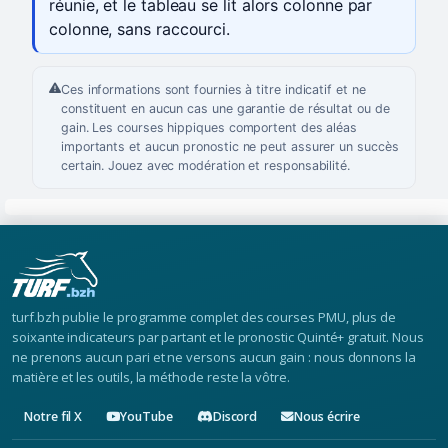
réunie, et le tableau se lit alors colonne par
colonne, sans raccourci.
Ces informations sont fournies à titre indicatif et ne
constituent en aucun cas une garantie de résultat ou de
gain. Les courses hippiques comportent des aléas
importants et aucun pronostic ne peut assurer un succès
certain. Jouez avec modération et responsabilité.
turf.bzh publie le programme complet des courses PMU, plus de
soixante indicateurs par partant et le pronostic Quinté+ gratuit. Nous
ne prenons aucun pari et ne versons aucun gain : nous donnons la
matière et les outils, la méthode reste la vôtre.
Notre fil X
YouTube
Discord
Nous écrire