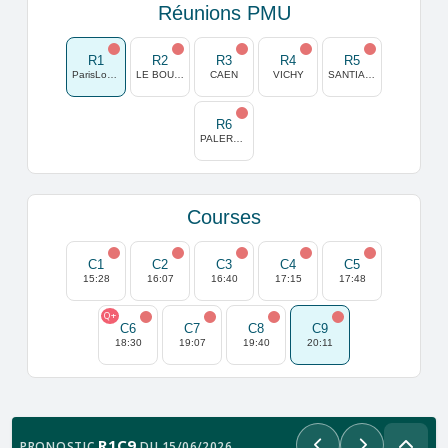
Réunions PMU
R1
R2
R3
R4
R5
ParisLongchamp
LE BOUSCAT
CAEN
VICHY
SANTIAGO
R6
PALERMO
Courses
C1
C2
C3
C4
C5
15:28
16:07
16:40
17:15
17:48
Q+
C6
C7
C8
C9
18:30
19:07
19:40
20:11
R1C9
PRONOSTIC
DU 15/06/2026