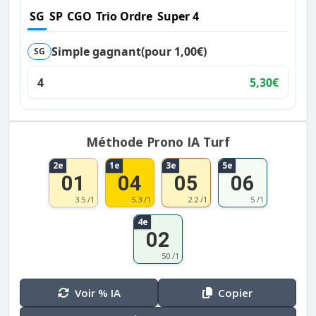
SG
SP
CGO
Trio Ordre
Super 4
Simple gagnant
(pour 1,00€)
SG
4
5,30€
Méthode Prono IA Turf
2e
1e
3e
5e
01
04
05
06
3.5 /1
5.3 /1
2.2 /1
5 /1
4e
02
50 /1
Voir % IA
Copier