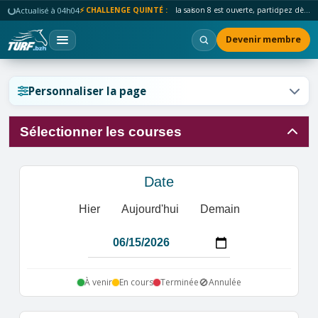
Actualisé à 04h04
⚡ CHALLENGE QUINTÉ :
la saison 8 est ouverte, participez dès maintenant !
Devenir membre
Réinitialiser l'affichage ?
Personnaliser la page
Sélectionner les courses
Annuler
Réinitialiser
Date
Hier
Aujourd'hui
Demain
🚫
À venir
En cours
Terminée
Annulée