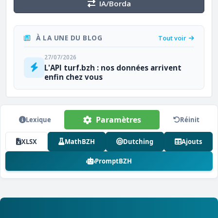
IA/Borda
À LA UNE DU BLOG
Tout voir
27/07/2026
L'API turf.bzh : nos données arrivent
enfin chez vous
Paramètres
Lexique
Réinit
XLSX
MathBZH
Dutching
Ajouts
PromptBZH