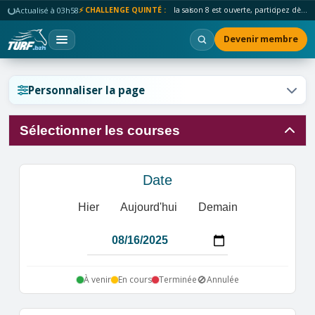
Actualisé à 03h58
⚡ CHALLENGE QUINTÉ :
la saison 8 est ouverte, participez dès maintenant !
Devenir membre
Réinitialiser l'affichage ?
Personnaliser la page
Sélectionner les courses
Annuler
Réinitialiser
Date
Hier
Aujourd'hui
Demain
🚫
À venir
En cours
Terminée
Annulée