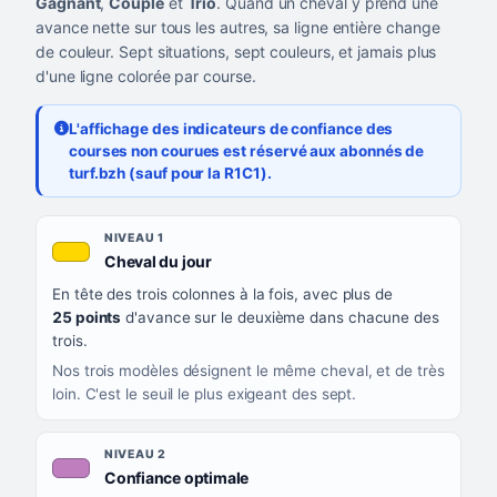
Gagnant
,
Couplé
et
Trio
. Quand un cheval y prend une
avance nette sur tous les autres, sa ligne entière change
de couleur. Sept situations, sept couleurs, et jamais plus
d'une ligne colorée par course.
L'affichage des indicateurs de confiance des
courses non courues est réservé aux abonnés de
turf.bzh (sauf pour la R1C1).
Les sept niveaux de confiance, du plus exigeant au moins exigea
NIVEAU
NIVEAU 1
, couleur jaune or
Cheval du jour
QUAND LA LIGNE PREND CETTE COULEUR
En tête des trois colonnes à la fois, avec plus de
CE QUE CELA VOUS DIT
25 points
d'avance sur le deuxième dans chacune des
trois.
Nos trois modèles désignent le même cheval, et de très
loin. C'est le seuil le plus exigeant des sept.
NIVEAU 2
, couleur mauve
Confiance optimale