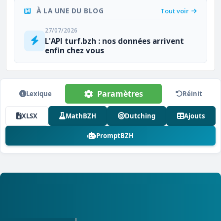
À LA UNE DU BLOG
Tout voir
27/07/2026
L'API turf.bzh : nos données arrivent
enfin chez vous
Paramètres
Lexique
Réinit
XLSX
MathBZH
Dutching
Ajouts
PromptBZH