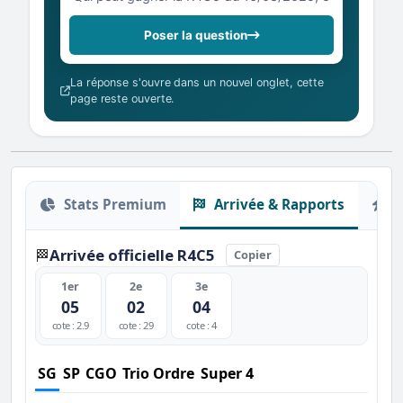
Poser la question
La réponse s'ouvre dans un nouvel onglet, cette
page reste ouverte.
Stats Premium
Arrivée & Rapports
O
Arrivée officielle R4C5
🏁
Copier
1er
2e
3e
05
02
04
cote : 2.9
cote : 29
cote : 4
SG
SP
CGO
Trio Ordre
Super 4