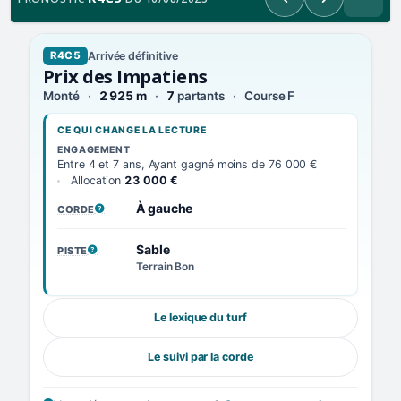
Précédent
Suivant
Arrivée définitive
R4C5
Prix des Impatiens
Monté
2 925 m
7
partants
Course F
CE QUI CHANGE LA LECTURE
ENGAGEMENT
Entre 4 et 7 ans, Ayant gagné moins de 76 000 €
Allocation
23 000 €
À gauche
CORDE
, VOIR LA DÉFINITION
Sable
PISTE
, VOIR LA DÉFINITION
Terrain Bon
Le lexique du turf
Le suivi par la corde