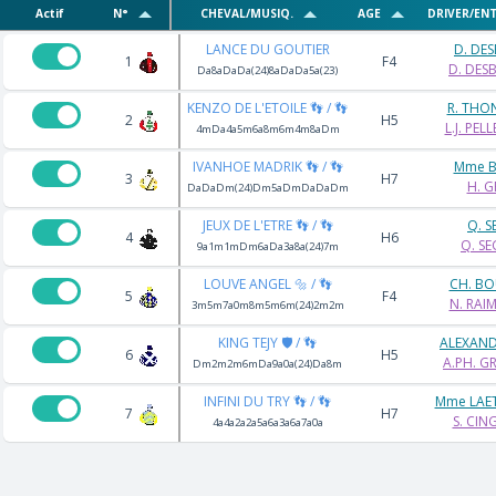
Actif
N°
CHEVAL/MUSIQ.
AGE
DRIVER/EN
LANCE DU GOUTIER
D. DE
1
F4
D. DES
Da8aDaDa(24)8aDaDa5a(23)
KENZO DE L'ETOILE 👣 / 👣
R. THO
2
H5
L.J. PEL
4mDa4a5m6a8m6m4m8aDm
IVANHOE MADRIK 👣 / 👣
Mme B
3
H7
H. G
DaDaDm(24)Dm5aDmDaDaDm
JEUX DE L'ETRE 👣 / 👣
Q. S
4
H6
Q. S
9a1m1mDm6aDa3a8a(24)7m
LOUVE ANGEL 🔩 / 👣
CH. BO
5
F4
N. RAI
3m5m7a0m8m5m6m(24)2m2m
KING TEJY 🛡️ / 👣
ALEXAND
6
H5
A.PH. G
Dm2m2m6mDa9a0a(24)Da8m
INFINI DU TRY 👣 / 👣
Mme LAET
7
H7
S. CI
4a4a2a2a5a6a3a6a7a0a