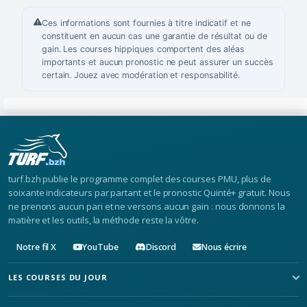
Ces informations sont fournies à titre indicatif et ne
constituent en aucun cas une garantie de résultat ou de
gain. Les courses hippiques comportent des aléas
importants et aucun pronostic ne peut assurer un succès
certain. Jouez avec modération et responsabilité.
turf.bzh publie le programme complet des courses PMU, plus de
soixante indicateurs par partant et le pronostic Quinté+ gratuit. Nous
ne prenons aucun pari et ne versons aucun gain : nous donnons la
matière et les outils, la méthode reste la vôtre.
Notre fil X
YouTube
Discord
Nous écrire
LES COURSES DU JOUR