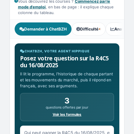
Vous découvrez les courses ?
Commencez par le
mode d'emploi
, en bas de page : il explique chaque
colonne du tableau.
Demander à ChatBZH
Difficulté
Analyse I
, tendance des parieurs : Équ
CHATBZH, VOTRE AGENT HIPPIQUE
Posez votre question sur la R4C5
du 16/08/2025
Il lit le programme, l'historique de chaque partant
et les mouvements du marché, puis il répond en
français, avec ses arguments.
3
questions offertes par jour
Voir les formules
Votre question sur la R4C5 du 16/08/2025