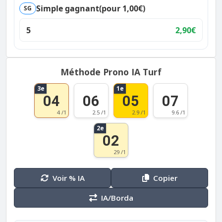
Simple gagnant
(pour 1,00€)
SG
5
2,90€
Méthode Prono IA Turf
3e
1e
04
06
05
07
4 /1
2.5 /1
2.9 /1
9.6 /1
2e
02
29 /1
Voir % IA
Copier
IA/Borda