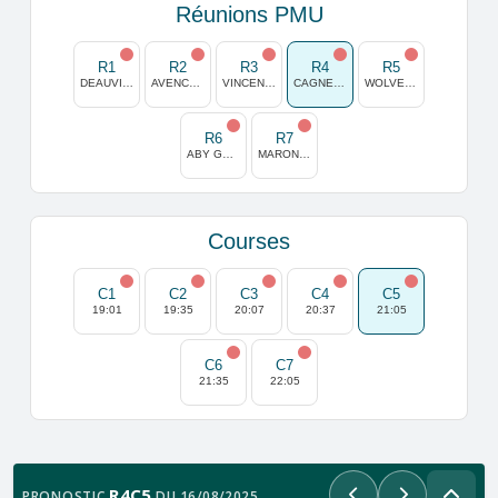
Réunions PMU
R1
R2
R3
R4
R5
DEAUVILLE
AVENCHES
VINCENNES
CAGNES/MER
WOLVEGA
R6
R7
ABY GOTEBORG
MARONAS
Courses
C1
C2
C3
C4
C5
19:01
19:35
20:07
20:37
21:05
C6
C7
21:35
22:05
R4C5
PRONOSTIC
DU 16/08/2025