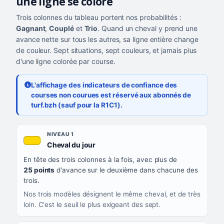
une ligne se colore
Trois colonnes du tableau portent nos probabilités :
Gagnant
,
Couplé
et
Trio
. Quand un cheval y prend une
avance nette sur tous les autres, sa ligne entière change
de couleur. Sept situations, sept couleurs, et jamais plus
d'une ligne colorée par course.
L'affichage des indicateurs de confiance des
courses non courues est réservé aux abonnés de
turf.bzh (sauf pour la R1C1).
Les sept niveaux de confiance, du plus exigeant au moins exigea
NIVEAU
NIVEAU 1
, couleur jaune or
Cheval du jour
QUAND LA LIGNE PREND CETTE COULEUR
En tête des trois colonnes à la fois, avec plus de
CE QUE CELA VOUS DIT
25 points
d'avance sur le deuxième dans chacune des
trois.
Nos trois modèles désignent le même cheval, et de très
loin. C'est le seuil le plus exigeant des sept.