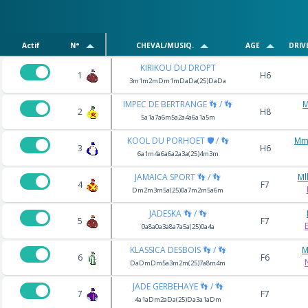
Actif
N°
CHEVAL/MUSIQ.
AGE
DRIV
KIRIKOU DU DROPT
1
H6
3m1m2mDm1mDaDa(25)DaDa
IMPEC DE BERTRANGE 👣 / 👣
M
2
H8
5a1a7a6m5a2a4a6a1a5m
KOOL DU PORHOET 🛡️ / 👣
Mm
3
H6
6a1m4a6a6a2a3a(25)4m3m
JAMAICA SPORT 👣 / 👣
Ml
4
F7
Dm2m3m5a(25)0a7m2m5a6m
JADESKA 👣 / 👣
5
F7
0a8a0a3a8a7a5a(25)0a4a
KLASSICA DESBOIS 👣 / 👣
M
6
F6
DaDmDm5a3m2m(25)7a8m4m
JADE GERBEHAYE 👣 / 👣
7
F7
4a1aDm2aDa(25)Da3a1aDm