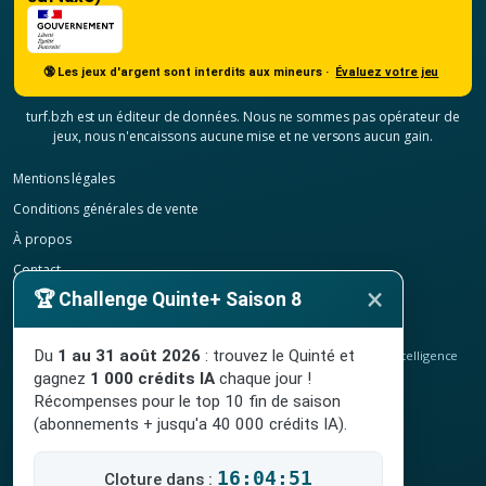
🔞 Les jeux d'argent sont interdits aux mineurs ·
Évaluez votre jeu
turf.bzh est un éditeur de données. Nous ne sommes pas opérateur de
jeux, nous n'encaissons aucune mise et ne versons aucun gain.
Mentions légales
Conditions générales de vente
À propos
Contact
×
🏆 Challenge Quinte+ Saison 8
Confidentialité
Résilier mon abonnement
Du
1 au 31 août 2026
: trouvez le Quinté et
© 2020-2026
TURF.bzh
, analyses hippiques, classement ELO et intelligence
artificielle.
gagnez
1 000 crédits IA
chaque jour !
Site indépendant, sans lien avec le PMU. Jeu interdit aux mineurs.
Récompenses pour le top 10 fin de saison
(abonnements + jusqu'a 40 000 crédits IA).
16:04:50
Cloture dans :