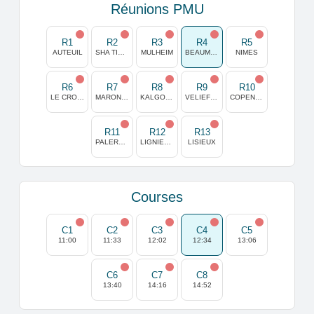
Réunions PMU
R1
R2
R3
R4
R5
AUTEUIL
SHA TIN (HONG KONG)
MULHEIM
BEAUMONT DE LOMAGNE
NIMES
R6
R7
R8
R9
R10
LE CROISE LAROCHE
MARONAS
KALGOORLIE AUSTRALIE
VELIEFENDI
COPENHAGUE
R11
R12
R13
PALERMO
LIGNIERES
LISIEUX
Courses
C1
C2
C3
C4
C5
11:00
11:33
12:02
12:34
13:06
C6
C7
C8
13:40
14:16
14:52