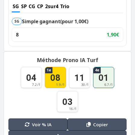
SG
SP
CG
CP
2sur4
Trio
Simple gagnant
(pour 1,00€)
SG
8
1,90€
Méthode Prono IA Turf
1e
4e
04
08
11
01
7.2 /1
1.9 /1
30 /1
6.7 /1
03
16 /1
Voir % IA
Copier