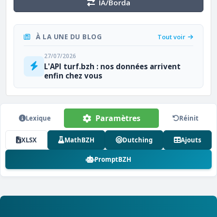
IA/Borda
À LA UNE DU BLOG
Tout voir
27/07/2026
L'API turf.bzh : nos données arrivent
enfin chez vous
Paramètres
Lexique
Réinit
XLSX
MathBZH
Dutching
Ajouts
PromptBZH