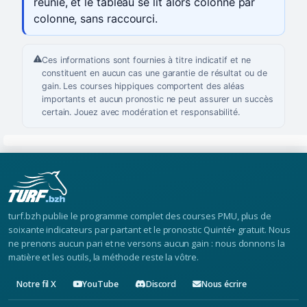
réunie, et le tableau se lit alors colonne par
colonne, sans raccourci.
Ces informations sont fournies à titre indicatif et ne
constituent en aucun cas une garantie de résultat ou de
gain. Les courses hippiques comportent des aléas
importants et aucun pronostic ne peut assurer un succès
certain. Jouez avec modération et responsabilité.
turf.bzh publie le programme complet des courses PMU, plus de
soixante indicateurs par partant et le pronostic Quinté+ gratuit. Nous
ne prenons aucun pari et ne versons aucun gain : nous donnons la
matière et les outils, la méthode reste la vôtre.
Notre fil X
YouTube
Discord
Nous écrire