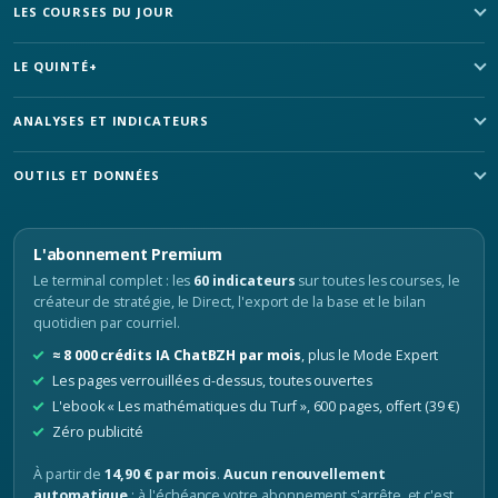
LES COURSES DU JOUR
LE QUINTÉ+
ANALYSES ET INDICATEURS
OUTILS ET DONNÉES
L'abonnement Premium
Le terminal complet : les
60 indicateurs
sur toutes les courses, le
créateur de stratégie, le Direct, l'export de la base et le bilan
quotidien par courriel.
≈ 8 000 crédits IA ChatBZH par mois
, plus le Mode Expert
Les pages verrouillées ci-dessus, toutes ouvertes
L'ebook « Les mathématiques du Turf », 600 pages, offert (39 €)
Zéro publicité
À partir de
14,90 € par mois
.
Aucun renouvellement
automatique
: à l'échéance votre abonnement s'arrête, et c'est