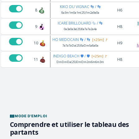
KIKO DU VIGNAC 👣 / 👣
8
H6
8a3m1m0a1m(25)1m2a9a0a
ICARE BRILLOUARD 🔩 / 👣
9
H8
0a3a0a3a(25)0a7a7a2a4a
HO MEDOCAIN 👣 / 👣
[+25m] 🚩
10
H9
M
7a7a7aDa(25)5aDm5a8a0a
INDIGO BEACH 🛡️ / 🛡️
[+25m] 🚩
11
H8
DmDmDa(25)DmDm2m6m6m3m
MODE D'EMPLOI
Comprendre et utiliser le tableau des
partants