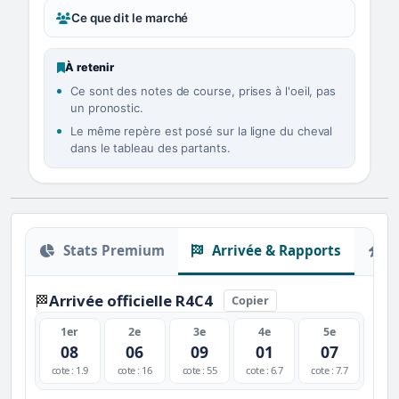
Ce que dit le marché
À retenir
Ce sont des notes de course, prises à l'oeil, pas
un pronostic.
Le même repère est posé sur la ligne du cheval
dans le tableau des partants.
Stats Premium
Arrivée & Rapports
O
Arrivée officielle R4C4
🏁
Copier
1er
2e
3e
4e
5e
08
06
09
01
07
cote : 1.9
cote : 16
cote : 55
cote : 6.7
cote : 7.7