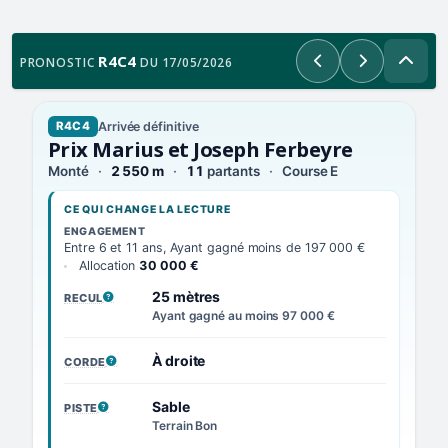
R4C4
PRONOSTIC
DU 17/05/2026
Précédent
Suivant
Arrivée définitive
R4C4
Prix Marius et Joseph Ferbeyre
Monté
2 550 m
11
partants
Course E
CE QUI CHANGE LA LECTURE
ENGAGEMENT
Entre 6 et 11 ans, Ayant gagné moins de 197 000 €
Allocation
30 000 €
25 mètres
RECUL
, VOIR LA DÉFINITION
Ayant gagné au moins 97 000 €
À droite
CORDE
, VOIR LA DÉFINITION
Sable
PISTE
, VOIR LA DÉFINITION
Terrain Bon