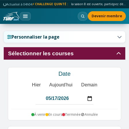
Actualisé à 04h04
⚡ CHALLENGE QUINTÉ :
la saison 8 est ouverte, participez dès maintenant !
Devenir membre
Réinitialiser l'affichage ?
Personnaliser la page
Sélectionner les courses
Annuler
Réinitialiser
Date
Hier
Aujourd'hui
Demain
🚫
À venir
En cours
Terminée
Annulée