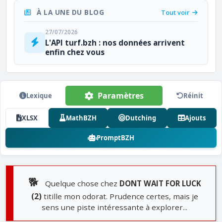
À LA UNE DU BLOG
Tout voir
27/07/2026
L'API turf.bzh : nos données arrivent
enfin chez vous
Paramètres
Lexique
Réinit
XLSX
MathBZH
Dutching
Ajouts
PromptBZH
🐕
Quelque chose chez
DONT WAIT FOR LUCK
(2)
titille mon odorat. Prudence certes, mais je
sens une piste intéressante à explorer...