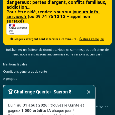
dangereux : pertes d’argent, conflits familiaux,
addiction…
Pour être aidé, rendez-vous sur
joueurs-info-
service.fr
(ou 09 74 75 13 13 – appel non
surtaxé)
🔞 Les jeux d'argent sont interdits aux mineurs ·
Évaluez votre jeu
turf.bzh est un éditeur de données. Nous ne sommes pas opérateur de
jeux, nous n'encaissons aucune mise et ne versons aucun gain.
Mentions légales
Conditions générales de vente
À propos
Contact
×
🏆 Challenge Quinte+ Saison 8
Confidentialité
Résilier mon abonnement
Du
1 au 31 août 2026
: trouvez le Quinté et
© 2020-2026
TURF.bzh
, analyses hippiques, classement ELO et intelligence
gagnez
1 000 crédits IA
chaque jour !
artificielle.
Site indépendant, sans lien avec le PMU. Jeu interdit aux mineurs.