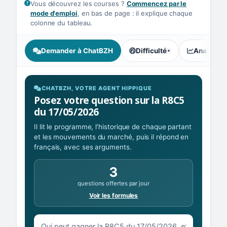
Vous découvrez les courses ?
Commencez par le
mode d'emploi
, en bas de page : il explique chaque
colonne du tableau.
Demander à ChatBZH
Difficulté
Analyse I
, tendance des parieurs : In
CHATBZH, VOTRE AGENT HIPPIQUE
Posez votre question sur la R8C5
du 17/05/2026
Il lit le programme, l'historique de chaque partant
et les mouvements du marché, puis il répond en
français, avec ses arguments.
3
questions offertes par jour
Voir les formules
Votre question sur la R8C5 du 17/05/2026