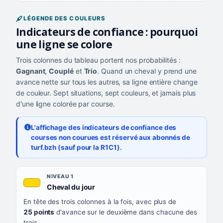
LÉGENDE DES COULEURS
Indicateurs de confiance : pourquoi
une ligne se colore
Trois colonnes du tableau portent nos probabilités :
Gagnant
,
Couplé
et
Trio
. Quand un cheval y prend une
avance nette sur tous les autres, sa ligne entière change
de couleur. Sept situations, sept couleurs, et jamais plus
d'une ligne colorée par course.
L'affichage des indicateurs de confiance des
courses non courues est réservé aux abonnés de
turf.bzh (sauf pour la R1C1).
Les sept niveaux de confiance, du plus exigeant au moins exigea
NIVEAU
NIVEAU 1
, couleur jaune or
Cheval du jour
QUAND LA LIGNE PREND CETTE COULEUR
En tête des trois colonnes à la fois, avec plus de
CE QUE CELA VOUS DIT
25 points
d'avance sur le deuxième dans chacune des
trois.