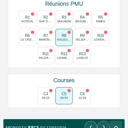
Réunions PMU
R1
R2
R3
R4
R5
AUTEUIL
SHA TIN (HONG KONG)
MULHEIM
BEAUMONT DE LOMAGNE
NIMES
R6
R7
R8
R9
R10
LE CROISE LAROCHE
MARONAS
KALGOORLIE AUSTRALIE
VELIEFENDI
COPENHAGUE
R11
R12
R13
PALERMO
LIGNIERES
LISIEUX
Courses
C4
C5
C6
09:25
09:55
10:25
R8C5
PRONOSTIC
DU 17/05/2026