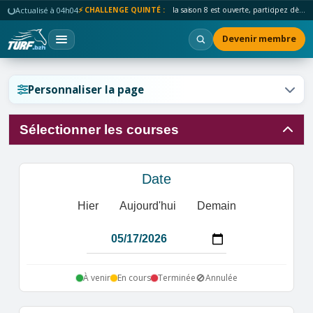
Actualisé à 04h04
⚡ CHALLENGE QUINTÉ :
la saison 8 est ouverte, participez dès maintenant !
Devenir membre
Réinitialiser l'affichage ?
Personnaliser la page
Sélectionner les courses
Annuler
Réinitialiser
Date
Hier
Aujourd'hui
Demain
🚫
À venir
En cours
Terminée
Annulée