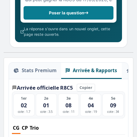
Poser la question
La réponse s'ouvre dans un nouvel onglet, cette
page reste ouverte.
Stats Premium
Arrivée & Rapports
O
Arrivée officielle R8C5
🏁
Copier
1er
2e
3e
4e
5e
02
01
08
04
09
cote : 1.7
cote : 3.5
cote : 11
cote : 19
cote : 34
CG
CP
Trio