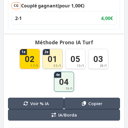
Couplé gagnant
(pour 1,00€)
CG
2-1
4,00€
Méthode Prono IA Turf
1e
2e
02
01
05
03
1.7 /1
3.5 /1
13 /1
29 /1
4e
04
19 /1
Voir % IA
Copier
IA/Borda