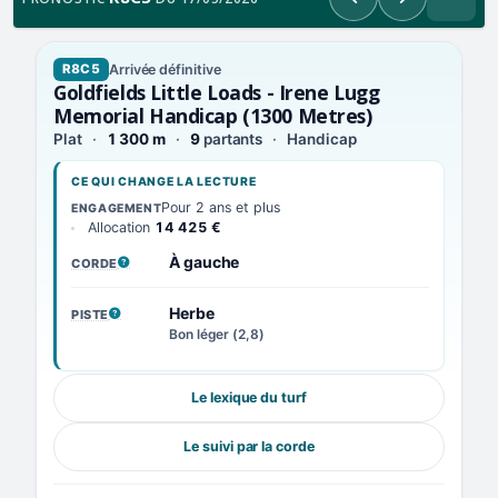
Précédent
Suivant
Arrivée définitive
R8C5
Goldfields Little Loads - Irene Lugg
Memorial Handicap (1300 Metres)
Plat
1 300 m
9
partants
Handicap
CE QUI CHANGE LA LECTURE
Pour 2 ans et plus
ENGAGEMENT
Allocation
14 425 €
À gauche
CORDE
, VOIR LA DÉFINITION
Herbe
PISTE
, VOIR LA DÉFINITION
Bon léger (2,8)
Le lexique du turf
Le suivi par la corde