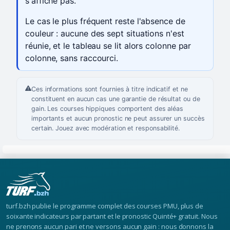
s'affiche pas.
Le cas le plus fréquent reste l'absence de
couleur : aucune des sept situations n'est
réunie, et le tableau se lit alors colonne par
colonne, sans raccourci.
Ces informations sont fournies à titre indicatif et ne
constituent en aucun cas une garantie de résultat ou de
gain. Les courses hippiques comportent des aléas
importants et aucun pronostic ne peut assurer un succès
certain. Jouez avec modération et responsabilité.
turf.bzh publie le programme complet des courses PMU, plus de
soixante indicateurs par partant et le pronostic Quinté+ gratuit. Nous
ne prenons aucun pari et ne versons aucun gain : nous donnons la