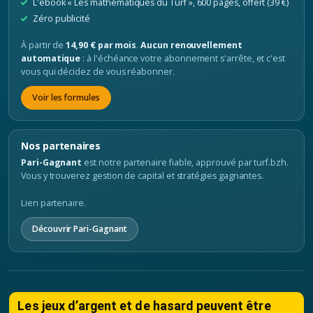
L'ebook « Les mathématiques du Turf », 600 pages, offert (39 €)
Zéro publicité
À partir de
14,90 € par mois
.
Aucun renouvellement
automatique
: à l'échéance votre abonnement s'arrête, et c'est
vous qui décidez de vous réabonner.
Voir les formules
Nos partenaires
Pari-Gagnant
est notre partenaire fiable, approuvé par turf.bzh.
Vous y trouverez gestion de capital et stratégies gagnantes.
Lien partenaire.
Découvrir Pari-Gagnant
Les jeux d’argent et de hasard peuvent être