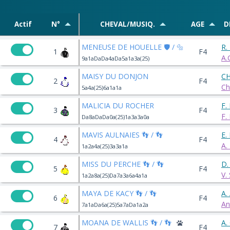
Actif
N°
CHEVAL/MUSIQ.
AGE
D
MENEUSE DE HOUELLE 🛡️ / 🔩
R.
1
F4
A.
9a1aDaDa4aDa5a1a3a(25)
MAISY DU DONJON
CH
2
F4
Ch
5a4a(25)6a1a1a
MALICIA DU ROCHER
F.
3
F4
F.
Da8aDaDa0a(25)1a3a3a0a
MAVIS AULNAIES 👣 / 👣
E.
4
F4
A.
1a2a4a(25)3a3a1a
MISS DU PERCHE 👣 / 👣
D.
5
F4
V.
1a2a8a(25)Da7a3a6a4a1a
MAYA DE KACY 👣 / 👣
A.
6
F4
An
7a1aDa6a(25)5a7aDa1a2a
MOANA DE WALLIS 👣 / 👣
A.
7
F4