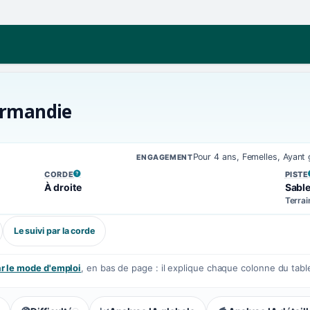
Normandie
Pour 4 ans, Femelles, Ayant
ENGAGEMENT
CORDE
PISTE
, VOIR LA DÉFINITION
, VOIR
À droite
Sabl
Terrai
Le suivi par la corde
 le mode d'emploi
, en bas de page : il explique chaque colonne du tabl