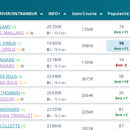
RIVER/ENTRAINEUR
INFO+
Gain/Course
Popularité
 LAMY
20 250€
74
[4]
1350€
évo:+11
G. MAILLARD
[4]
🟡
🎗️1 - 73.3 sec
. DREUX
19 900€
98
[1]
3980€
évo:+11
. DREUX
[1]
🟡
🎗️2 - 76.9 sec
 NIVARD
22 180€
74
[4]
1109€
évo:-2
 NIVARD
[1]
🟡
🎗️3 - 75.9 sec
 DE JESUS
22 040€
58
[4]
3673€
évo:+19
 DE JESUS
[2]
✅
🎗️4 - 76.4 sec
 THOMAIN
20 635€
25
[4]
2064€
évo:+7
 SEGUIN
[2]
🟡
🎗️5 - 75.3 sec
 ABRIVARD
22 555€
81
[3]
2256€
évo:+2
toine TRIHOLLET
[2]
✅
🎗️6 - 76.2 sec
 COLLETTE
21 860€
87
[7]
1822€