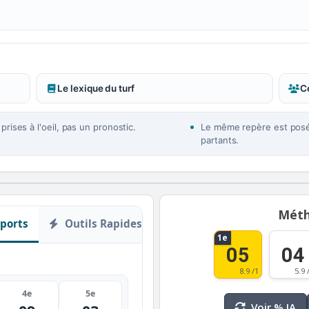
Le lexique du turf
Ce
rises à l'oeil, pas un pronostic.
Le même repère est posé 
partants.
Méth
ports
Outils Rapides
1e
05
04
8.9 /1
5.9 
4e
5e
Voir % IA