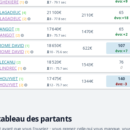
évo:+9
 GHEKIERE
[1]
🟡
🎗️7 - 79.1 sec
 LAGADEUC
21 100€
65
[4]
2110€
évo:+18
 LAGADEUC
[2]
🟡
🎗️8 - 77.8 sec
 ANGOT
17 640€
65
[3]
1470€
évo:+2
 ANGOT
[2]
🟡
🎗️9 - 75.7 sec
ROME DAVID
18 650€
107
[1]
622€
évo:+7
ROME DAVID
[1]
🟡
🎗️10 - 75.6 sec
 LECANU
18 520€
76
[2]
1543€
0
 LINDREC
[1]
🟡
🎗️11 - 75.7 sec
 HOUYVET
17 475€
140
[1]
1344€
évo:-3
 HOUYVET
[2]
🟡
🎗️12 - 75.7 sec
tableau des partants
 avant que vous l'ouvriez : vous prenez celle qui vous manque, vous