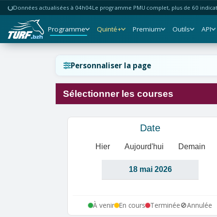
Données actualisées à 04h04
Le programme PMU complet, plus de 60 indicate
Programme
Quinté+
Premium
Outils
API
Réinitialiser l'affichage ?
Personnaliser la page
Sélectionner les courses
Annuler
Réinitialiser
Date
Hier
Aujourd'hui
Demain
À venir
En cours
Terminée
🚫
Annulée