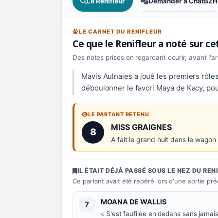
Le Renifleur
Demander à ChatBZH
LE CARNET DU RENIFLEUR
Ce que le Renifleur a noté sur c
Des notes prises en regardant courir, avant l'a
Mavis Aulnaies a joué les premiers rôles
déboulonner le favori Maya de Kacy, pou
LE PARTANT RETENU
Numéro 8 :
MISS GRAIGNES
8
A fait le grand huit dans le wago
IL ÉTAIT DÉJÀ PASSÉ SOUS LE NEZ DU REN
Ce partant avait été repéré lors d'une sortie pr
Numéro 7 :
MOANA DE WALLIS
7
« S'est faufilée en dedans sans jamais