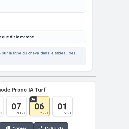
 que dit le marché
sur la ligne du cheval dans le tableau des
ode Prono IA Turf
3e
07
06
01
/1
9.1 /1
2.2 /1
50 /1
Copier
IA/Borda