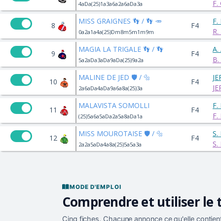
F.
4aDa(25)1a3a6a2a6aDa3a
MISS GRAIGNES 👣 / 👣 🥕
F.
8
F4
R.
0a2a1a4a(25)Dm8m5m1m9m
MAGIA LA TRIGALE 👣 / 👣
A.
9
F4
B.
5a2aDa3aDa9aDa(25)9a2a
MALINE DE JED 🛡️ / 🔩
JE
10
F4
JE
2a6aDa4aDa9a6a8a(25)3a
MALAVISTA SOMOLLI
F.
11
F4
F.
(25)5a6a5aDa2a5a8aDa1a
MISS MOUROTAISE 🛡️ / 🔩
S.
12
F4
S.
2a2a5aDa4a8a(25)5a5a3a
MODE D'EMPLOI
Comprendre et utiliser le 
Cinq fiches. Chacune annonce ce qu'elle contient