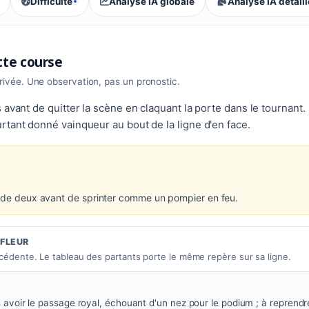
Difficulté
Analyse IA globale
Analyse IA détail
, tendance des parieurs : Accessible
ette course
rrivée. Une observation, pas un pronostic.
 avant de quitter la scène en claquant la porte dans le tournant.
rtant donné vainqueur au bout de la ligne d'en face.
n de deux avant de sprinter comme un pompier en feu.
IFLEUR
écédente. Le tableau des partants porte le même repère sur sa ligne.
 avoir le passage royal, échouant d'un nez pour le podium ; à reprendre