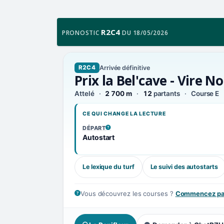
R2C4
PRONOSTIC
DU 18/05/2026
Arrivée définitive
R2C4
Prix la Bel'cave - Vire 
Attelé
2 700 m
12
partants
Course E
CE QUI CHANGE LA LECTURE
DÉPART
, VOIR LA DÉFINITION
Autostart
Le lexique du turf
Le suivi des autostarts
Vous découvrez les courses ?
Commencez par