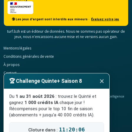
🔞 Les jeux d'argent sont interdits aux mineurs ·
Évaluez votre jeu
turf.bzh est un éditeur de données. Nous ne sommes pas opérateur de
jeux, nous n'encaissons aucune mise et ne versons aucun gain.
Mentions légales
Conditions générales de vente
À propos
Contact
×
🏆 Challenge Quinte+ Saison 8
Confidentialité
Résilier mon abonnement
Du
1 au 31 août 2026
: trouvez le Quinté et
© 2020-2026
TURF.bzh
, analyses hippiques, classement ELO et intelligence
artificielle.
gagnez
1 000 crédits IA
chaque jour !
Site indépendant, sans lien avec le PMU. Jeu interdit aux mineurs.
Récompenses pour le top 10 fin de saison
(abonnements + jusqu'a 40 000 crédits IA).
11:20:05
Cloture dans :