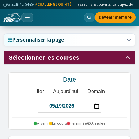
Actualisé à 04h04
⚡ CHALLENGE QUINTÉ :
la saison 8 est ouverte, participez dès maintenant !
Devenir membre
Réinitialiser l'affichage ?
Personnaliser la page
Sélectionner les courses
Annuler
Réinitialiser
Date
Hier
Aujourd'hui
Demain
🚫
À venir
En cours
Terminée
Annulée