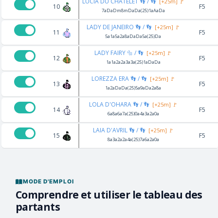
LUCIA DU CHATELET 👣 / 👣
[+25m] 🚩
10
F5
7aDaDm8mDaDa(25)1aAaDa
LADY DE JANEIRO 👣 / 👣
[+25m] 🚩
11
F5
5a1a5a2a8aDaDa5a(25)Da
LADY FAIRY 🔩 / 👣
[+25m] 🚩
12
F5
1a1a2a2a3a3a(25)1aDaDa
LOREZZA ERA 👣 / 👣
[+25m] 🚩
13
F5
1a2aDaDa(25)5a9aDa2a8a
LOLA D'OHARA 👣 / 👣
[+25m] 🚩
14
F5
6a8a6a7a(25)0a4a3a2a0a
LAIA D'AVRIL 👣 / 👣
[+25m] 🚩
15
F5
8a3a2a2a4a(25)7a6a2a0a
MODE D'EMPLOI
Comprendre et utiliser le tableau des
partants