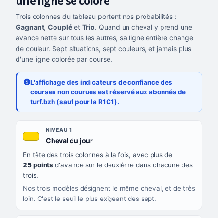
une ligne se colore
Trois colonnes du tableau portent nos probabilités :
Gagnant
,
Couplé
et
Trio
. Quand un cheval y prend une
avance nette sur tous les autres, sa ligne entière change
de couleur. Sept situations, sept couleurs, et jamais plus
d'une ligne colorée par course.
L'affichage des indicateurs de confiance des
courses non courues est réservé aux abonnés de
turf.bzh (sauf pour la R1C1).
Les sept niveaux de confiance, du plus exigeant au moins exigea
NIVEAU
NIVEAU 1
, couleur jaune or
Cheval du jour
QUAND LA LIGNE PREND CETTE COULEUR
En tête des trois colonnes à la fois, avec plus de
CE QUE CELA VOUS DIT
25 points
d'avance sur le deuxième dans chacune des
trois.
Nos trois modèles désignent le même cheval, et de très
loin. C'est le seuil le plus exigeant des sept.