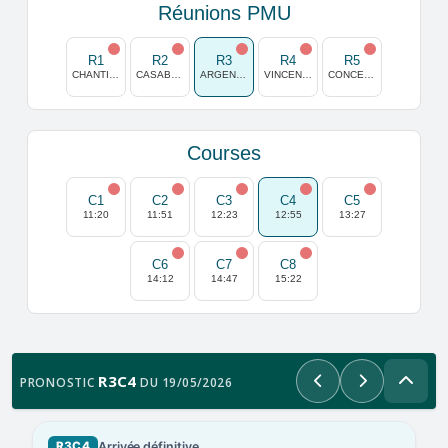
Réunions PMU
R1
R2
R3
R4
R5
CHANTILLY
CASABLANCA
ARGENTAN
VINCENNES
CONCEPCION
Courses
C1
C2
C3
C4
C5
11:20
11:51
12:23
12:55
13:27
C6
C7
C8
14:12
14:47
15:22
R3C4
PRONOSTIC
DU 19/05/2026
Précédent
Suivant
Arrivée définitive
R3C4