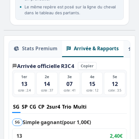
Le même repère est posé sur la ligne du cheval
dans le tableau des partants.
Stats Premium
Arrivée & Rapports
O
Arrivée officielle R3C4
🏁
Copier
1er
2e
3e
4e
5e
13
14
07
15
12
cote : 2.4
cote : 37
cote : 41
cote : 12
cote : 3.5
SG
SP
CG
CP
2sur4
Trio
Multi
Simple gagnant
(pour 1,00€)
SG
13
2,40€