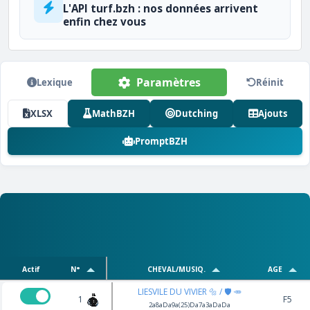
L'API turf.bzh : nos données arrivent
enfin chez vous
Paramètres
Lexique
Réinit
XLSX
MathBZH
Dutching
Ajouts
PromptBZH
Actif
N°
CHEVAL/MUSIQ.
AGE
LIESVILE DU VIVIER 🔩 / 🛡️ 🥕
1
F5
2a8aDa9a(25)Da7a3aDaDa