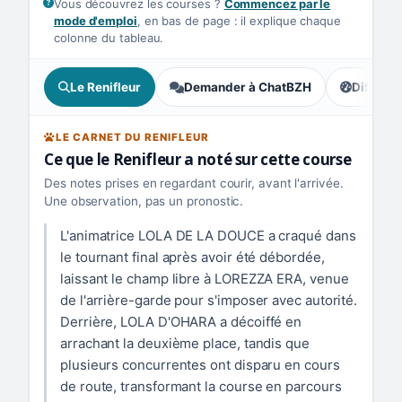
Vous découvrez les courses ?
Commencez par le
mode d'emploi
, en bas de page : il explique chaque
colonne du tableau.
Le Renifleur
Demander à ChatBZH
Difficult
, écart : 
LE CARNET DU RENIFLEUR
Ce que le Renifleur a noté sur cette course
Des notes prises en regardant courir, avant l'arrivée.
Une observation, pas un pronostic.
L'animatrice LOLA DE LA DOUCE a craqué dans
le tournant final après avoir été débordée,
laissant le champ libre à LOREZZA ERA, venue
de l'arrière-garde pour s'imposer avec autorité.
Derrière, LOLA D'OHARA a décoiffé en
arrachant la deuxième place, tandis que
plusieurs concurrentes ont disparu en cours
de route, transformant la course en parcours