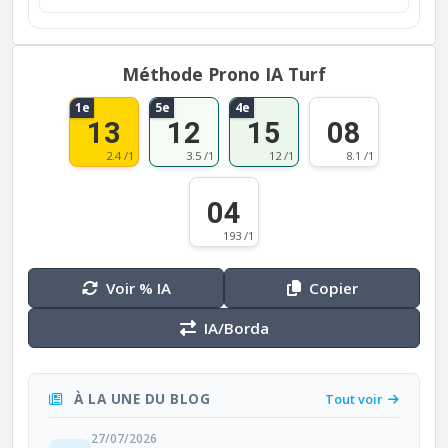
Méthode Prono IA Turf
1e
5e
4e
13
12
15
08
2.4 /1
3.5 /1
12 /1
8.1 /1
04
193 /1
Voir % IA
Copier
IA/Borda
À LA UNE DU BLOG
Tout voir
27/07/2026