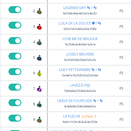
LEGENDE DRY 👣 / 👣
2
F5
6aDa8a3a6a4aDaDa4a(25)
LOLA DE LA DOUCE 🛡️ / 👣
3
F5
0aDa1aDa4a5a2a5a(25)8a
LOVE ME DE MALIGUE
4
F5
7a(25)6a3a4a5a6a1a2a1a
LOVELY BRUYERE
5
F5
5a7a5aDa6a7a6aDaDa3a
LADY PETTEVINIERE 👣 / 👣
6
F5
Da4aDa7a(25)DaDaDaDa6a
LAVEZZI PEJI
7
F5
7a9a0a6a(25)3a6a3aDa5a
LINDA DE FOURCADE 👣 / 👣
8
F5
3a4a8a9a(25)6a3a9a8aDa
LA FLECHE
[+25m] 🚩
9
F5
8a6m1m3m4a3a2a3a(25)3a