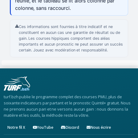
réunie, et le tableau se lit alors colonne par
colonne, sans raccourci.
Ces informations sont fournies à titre indicatif et ne
constituent en aucun cas une garantie de résultat ou de
gain. Les courses hippiques comportent des aléas
importants et aucun pronostic ne peut assurer un succès
certain. Jouez avec modération et responsabilité.
turf.bzh publie le programme complet des courses PMU, plus de
soixante indicateurs par partant et le pronostic Quinté+ gratuit. Nous
ne prenons aucun pari et ne versons aucun gain : nous donnons la
matière et les outils, la méthode reste la vôtre.
Notre fil X
YouTube
Discord
Nous écrire