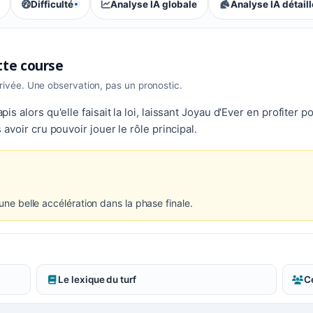
Difficulté
Analyse IA globale
Analyse IA détail
, tendance des parieurs : Accessible
ette course
rrivée. Une observation, pas un pronostic.
apis alors qu'elle faisait la loi, laissant Joyau d'Ever en profiter 
ès avoir cru pouvoir jouer le rôle principal.
 une belle accélération dans la phase finale.
Le lexique du turf
Ce