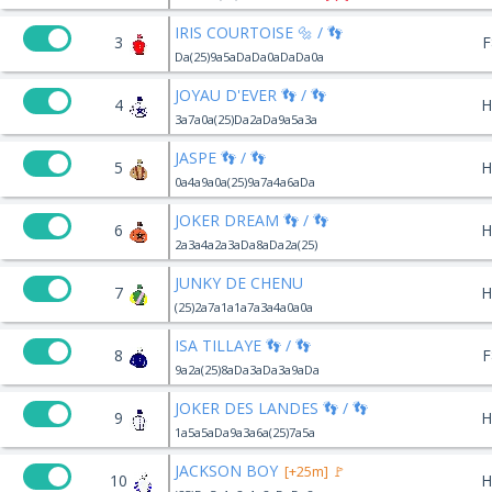
IRIS COURTOISE 🔩 / 👣
3
F
Da(25)9a5aDaDa0aDaDa0a
JOYAU D'EVER 👣 / 👣
4
H
3a7a0a(25)Da2aDa9a5a3a
JASPE 👣 / 👣
5
H
0a4a9a0a(25)9a7a4a6aDa
JOKER DREAM 👣 / 👣
6
H
2a3a4a2a3aDa8aDa2a(25)
JUNKY DE CHENU
7
H
(25)2a7a1a1a7a3a4a0a0a
ISA TILLAYE 👣 / 👣
8
F
9a2a(25)8aDa3aDa3a9aDa
JOKER DES LANDES 👣 / 👣
9
H
1a5a5aDa9a3a6a(25)7a5a
JACKSON BOY
[+25m] 🚩
10
H