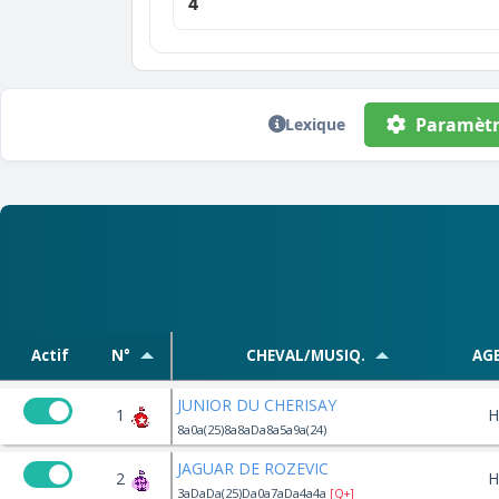
4
Paramètr
Lexique
Actif
N°
CHEVAL/MUSIQ.
AG
JUNIOR DU CHERISAY
1
H
8a0a(25)8a8aDa8a5a9a(24)
JAGUAR DE ROZEVIC
2
H
3aDaDa(25)Da0a7aDa4a4a
[Q+]