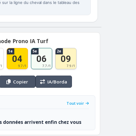
sur la ligne du cheval dans le tableau des
ode Prono IA Turf
1e
5e
2e
04
06
09
/1
9.7 /1
7.7 /1
7.9 /1
Copier
IA/Borda
Tout voir
os données arrivent enfin chez vous