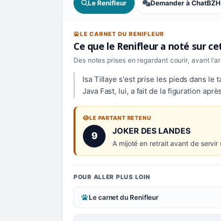
Le Renifleur
Demander à ChatBZH
LE CARNET DU RENIFLEUR
Ce que le Renifleur a noté sur c
Des notes prises en regardant courir, avant l'a
Isa Tillaye s'est prise les pieds dans le t
Java Fast, lui, a fait de la figuration apr
LE PARTANT RETENU
Numéro 9 :
JOKER DES LANDES
9
A mijoté en retrait avant de servir
POUR ALLER PLUS LOIN
Le carnet du Renifleur