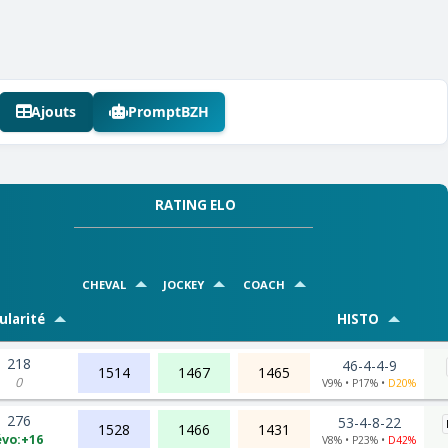
Ajouts
PromptBZH
RATING ELO
CHEVAL
JOCKEY
COACH
ularité
HISTO
218
46-4-4-9
1514
1467
1465
0
V9% • P17% •
D20%
276
53-4-8-22
1528
1466
1431
évo:+16
V8% • P23% •
D42%