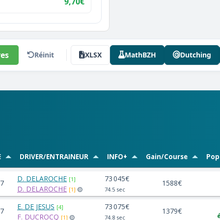
9,70€
es
Réinit
XLSX
MathBZH
Dutching
E
DRIVER/ENTRAINEUR
INFO+
Gain/Course
Pop
D. DELAROCHE
73 045€
[1]
7
1588€
D. DELAROCHE
[1]
🟡
74.5 sec
E. DE JESUS
73 075€
[4]
7
1379€
F. DUCROCQ
[1]
🟡
74.8 sec