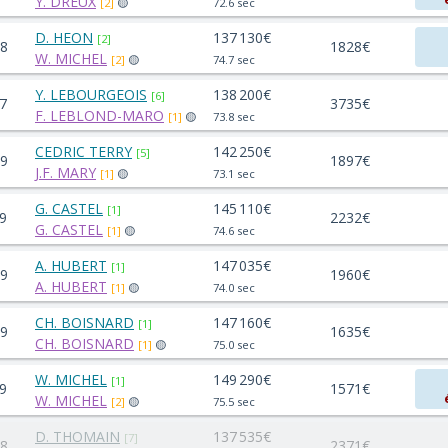
Y. DREUX
[2]
🟡
72.6 sec
D. HEON
137 130€
[2]
8
1828€
W. MICHEL
[2]
🟡
74.7 sec
Y. LEBOURGEOIS
138 200€
[6]
7
3735€
F. LEBLOND-MARO
[1]
🟡
73.8 sec
CEDRIC TERRY
142 250€
[5]
9
1897€
J.F. MARY
[1]
🟡
73.1 sec
G. CASTEL
145 110€
[1]
9
2232€
G. CASTEL
[1]
🟡
74.6 sec
A. HUBERT
147 035€
[1]
9
1960€
A. HUBERT
[1]
🟡
74.0 sec
CH. BOISNARD
147 160€
[1]
9
1635€
CH. BOISNARD
[1]
🟡
75.0 sec
W. MICHEL
149 290€
[1]
9
1571€
W. MICHEL
[2]
🟡
75.5 sec
D. THOMAIN
137 535€
[7]
8
2371€