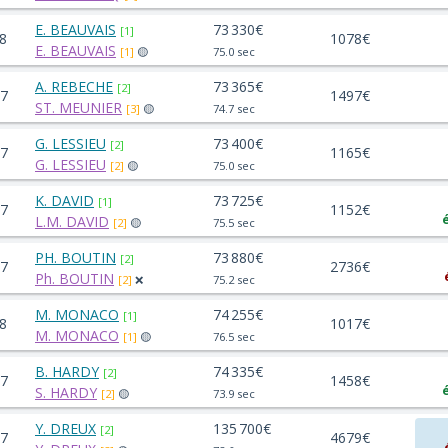
E. BEAUVAIS
73 330€
[1]
8
1078€
E. BEAUVAIS
[1]
🟡
75.0 sec
A. REBECHE
73 365€
[2]
7
1497€
ST. MEUNIER
[3]
🟡
74.7 sec
G. LESSIEU
73 400€
[2]
7
1165€
G. LESSIEU
[2]
🟡
75.0 sec
K. DAVID
73 725€
[1]
7
1152€
L.M. DAVID
[2]
🟡
75.5 sec
PH. BOUTIN
73 880€
[2]
7
2736€
Ph. BOUTIN
[2]
❌
75.2 sec
M. MONACO
74 255€
[1]
8
1017€
M. MONACO
[1]
🟡
76.5 sec
B. HARDY
74 335€
[2]
7
1458€
S. HARDY
[2]
🟡
73.9 sec
Y. DREUX
135 700€
[2]
7
4679€