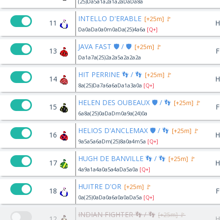
(25)Da5a1a2a1a2aDaDa8a
INTELLO D'ERABLE
[+25m] 🚩
11
H
Da0aDa0a0m0aDa(25)4a6a
[Q+]
JAVA FAST 🛡️ / 🛡️
[+25m] 🚩
13
F
Da1a7a(25)2a2a5a2a2a2a
HIT PERRINE 👣 / 👣
[+25m] 🚩
14
H
8a(25)Da7a6a6aDa1a3a0a
[Q+]
HELEN DES OUBEAUX 🛡️ / 👣
[+25m] 🚩
15
F
6a8a(25)0aDaDm0a9a(24)0a
HELIOS D'ANCLEMAX 🛡️ / 👣
[+25m] 🚩
16
H
9a5a5a6aDm(25)8a0a4m5a
[Q+]
HUGH DE BANVILLE 👣 / 👣
[+25m] 🚩
17
H
4a9a1a4a0a5a4aDa5a0a
[Q+]
HUITRE D'OR
[+25m] 🚩
18
F
0a(25)0aDa0a6a0a0aDa5a
[Q+]
INDIAN FIGHTER 👣 / 👣
[+25m] 🚩
12
H