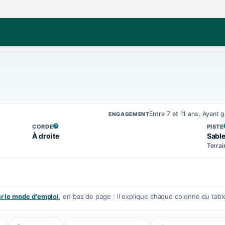
Entre 7 et 11 ans, Ayant
ENGAGEMENT
CORDE
PISTE
, VOIR LA DÉFINITION
, VOIR
À droite
Sabl
Terrai
 le mode d'emploi
, en bas de page : il explique chaque colonne du tabl