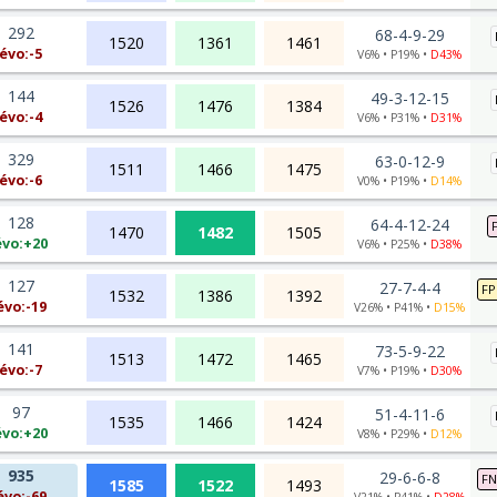
292
68-4-9-29
1520
1361
1461
évo:-5
V6% • P19% •
D43%
144
49-3-12-15
1526
1476
1384
évo:-4
V6% • P31% •
D31%
329
63-0-12-9
1511
1466
1475
évo:-6
V0% • P19% •
D14%
128
64-4-12-24
1470
1482
1505
évo:+20
V6% • P25% •
D38%
127
27-7-4-4
FP
1532
1386
1392
évo:-19
V26% • P41% •
D15%
141
73-5-9-22
1513
1472
1465
évo:-7
V7% • P19% •
D30%
97
51-4-11-6
1535
1466
1424
évo:+20
V8% • P29% •
D12%
935
29-6-6-8
FN
1585
1522
1493
évo:-69
V21% • P41% •
D28%