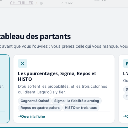
CH. CUILLER
[1]
🟡
73.2 sec
tableau des partants
 avant que vous l'ouvriez : vous prenez celle qui vous manque, vous
Les pourcentages, Sigma, Repos et
L'
HISTO
Qu
r.
D'où sortent les probabilités, et les trois colonnes
D
qui disent jusqu'où s'y fier.
T
Gagnant à Quinté
Sigma : la fiabilité du rating
Repos en quatre paliers
HISTO en trois taux
Ouvrir la fiche
O