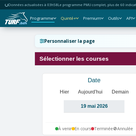
Données actualisées à 03h58
Le programme PMU complet, plus de 60 indicate
Programme
Quinté+
Premium
Outils
API
Réinitialiser l'affichage ?
Personnaliser la page
Sélectionner les courses
Annuler
Réinitialiser
Date
Hier
Aujourd'hui
Demain
À venir
En cours
Terminée
🚫
Annulée