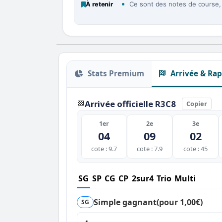
Ce sont des notes de course, p
À retenir
Stats Premium
Arrivée & Rap
Arrivée officielle R3C8
🏁
Copier
1er
2e
3e
04
09
02
cote : 9.7
cote : 7.9
cote : 45
SG
SP
CG
CP
2sur4
Trio
Multi
Simple gagnant
(pour 1,00€)
SG