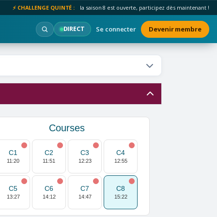
⚡ CHALLENGE QUINTÉ :
la saison 8 est ouverte, participez dès maintenant !
Se connecter
Devenir membre
DIRECT
Courses
C1
C2
C3
C4
11:20
11:51
12:23
12:55
C5
C6
C7
C8
13:27
14:12
14:47
15:22