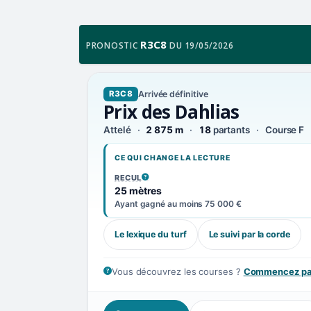
R3C8
PRONOSTIC
DU 19/05/2026
Arrivée définitive
R3C8
Prix des Dahlias
Attelé
2 875 m
18
partants
Course F
CE QUI CHANGE LA LECTURE
RECUL
, VOIR LA DÉFINITION
25 mètres
Ayant gagné au moins 75 000 €
Le lexique du turf
Le suivi par la corde
Vous découvrez les courses ?
Commencez par