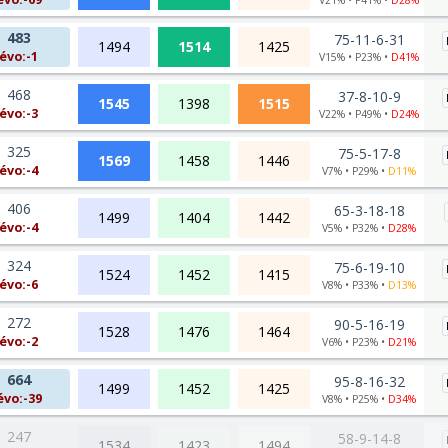
483
75-11-6-31
1494
1514
1425
évo:-1
V15% • P23% •
D41%
468
37-8-10-9
1545
1398
1515
évo:-3
V22% • P49% •
D24%
325
75-5-17-8
1569
1458
1446
évo:-4
V7% • P29% •
D11%
406
65-3-18-18
1499
1404
1442
évo:-4
V5% • P32% •
D28%
324
75-6-19-10
1524
1452
1415
évo:-6
V8% • P33% •
D13%
272
90-5-16-19
1528
1476
1464
évo:-2
V6% • P23% •
D21%
664
95-8-16-32
1499
1452
1425
évo:-39
V8% • P25% •
D34%
247
58-9-14-8
1534
1423
1494