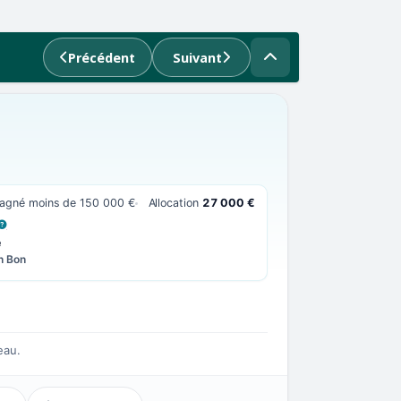
Précédent
Suivant
 gagné moins de 150 000 €
Allocation
27 000 €
 LA DÉFINITION
e
n Bon
eau.