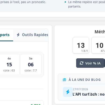
rises à l'oeil, pas un pronostic.
Le même repère est posé 
partants.
Méth
ports
Outils Rapides
13
10
1.8 /1
47 
4e
5e
Voir % IA
15
06
cote : 63
cote : 7.7
À LA UNE DU BLOG
27/07/2026
L'API turf.bzh : n