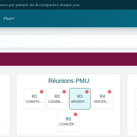
urs par partant, dix IA comparées chaque jour.
Plus
Réunions PMU
R1
R2
R3
R4
CHANTILLY
CASABLANCA
ARGENTAN
VINCENNES
R5
CONCEPCION