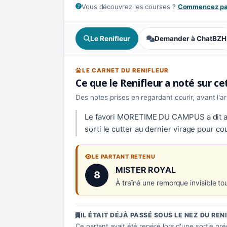
Vous découvrez les courses ?
Commencez par
Le Renifleur
Demander à ChatBZH
LE CARNET DU RENIFLEUR
Ce que le Renifleur a noté sur c
Des notes prises en regardant courir, avant l'a
Le favori MORETIME DU CAMPUS a dit a
sorti le cutter au dernier virage pour cou
LE PARTANT RETENU
Numéro 8 :
MISTER ROYAL
8
À traîné une remorque invisible tout 
IL ÉTAIT DÉJÀ PASSÉ SOUS LE NEZ DU REN
Ce partant avait été repéré lors d'une sortie pr