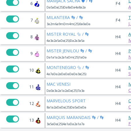
MAMJACK SACHA 🛡️ / 👣
L
6
F4
A
Da5aDa(25)Da8aDa4a8a2a
MILANTERA 👣 / 👣
T
7
F4
J
3a2m6a9mDm4m(25)0a0aDa
MISTER ROYAL 🔩 / 👣
A
8
H4
M
4a3a2a5aDa(25)Da2a3a5a
MISTER JENILOU 👣 / 👣
P
9
H4
N
Da1a1a2a2a1aDm(25)1aDa
MONTENEGRO 🔩 / 👣
M
10
H4
S
4a7aDa2aDaDaDaDa3a(25)
MAC VENESI
M
11
H4
C
Da0a3a2a1a2aDa(25)7a3a
MARVELOUS SPORT
C
12
H4
C
8a1a2aDaDa(25)Da5aDaDa
MARQUIS MARANDAIS 👣 / 👣
M
13
H4
F
3a5aDa(25)4a1aDa2a1a7a