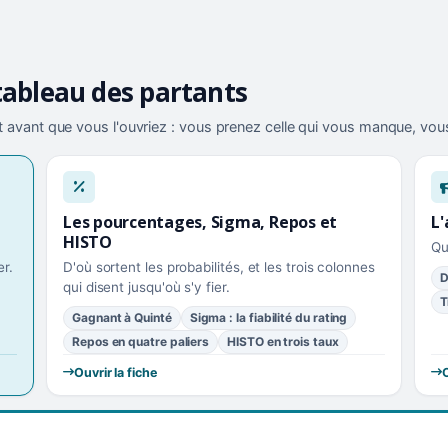
tableau des partants
 avant que vous l'ouvriez : vous prenez celle qui vous manque, vous
Les pourcentages, Sigma, Repos et
L'
HISTO
Qu
r.
D'où sortent les probabilités, et les trois colonnes
D
qui disent jusqu'où s'y fier.
T
Gagnant à Quinté
Sigma : la fiabilité du rating
Repos en quatre paliers
HISTO en trois taux
Ouvrir la fiche
O