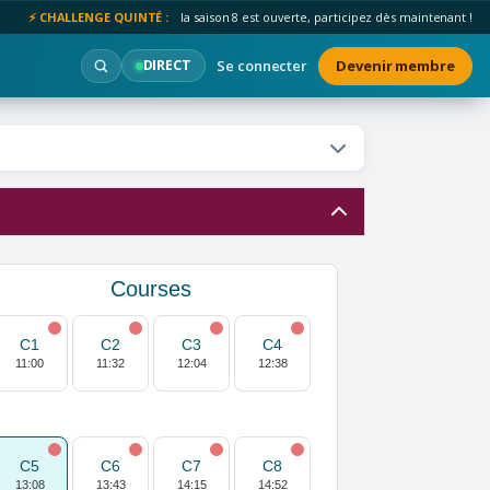
⚡ CHALLENGE QUINTÉ :
la saison 8 est ouverte, participez dès maintenant !
Se connecter
Devenir membre
DIRECT
Courses
C1
C2
C3
C4
11:00
11:32
12:04
12:38
C5
C6
C7
C8
13:08
13:43
14:15
14:52