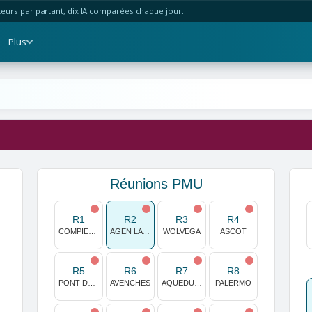
urs par partant, dix IA comparées chaque jour.
Plus
Réunions PMU
R1
R2
R3
R4
COMPIEGNE
AGEN LA GARENNE
WOLVEGA
ASCOT
R5
R6
R7
R8
PONT DE VIVAUX
AVENCHES
AQUEDUCT
PALERMO