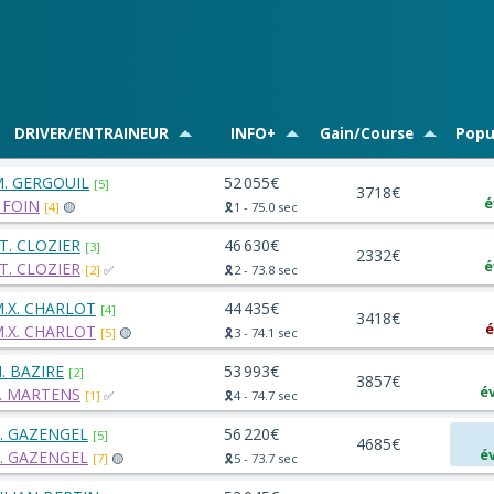
DRIVER/ENTRAINEUR
INFO+
Gain/Course
Popu
. GERGOUIL
52 055€
[5]
3718€
é
. FOIN
[4]
🟡
🎗️1 - 75.0 sec
T. CLOZIER
46 630€
[3]
2332€
é
T. CLOZIER
[2]
✅
🎗️2 - 73.8 sec
.X. CHARLOT
44 435€
[4]
3418€
é
.X. CHARLOT
[5]
🟡
🎗️3 - 74.1 sec
. BAZIRE
53 993€
[2]
3857€
é
. MARTENS
[1]
✅
🎗️4 - 74.7 sec
. GAZENGEL
56 220€
[5]
4685€
é
. GAZENGEL
[7]
🟡
🎗️5 - 73.7 sec