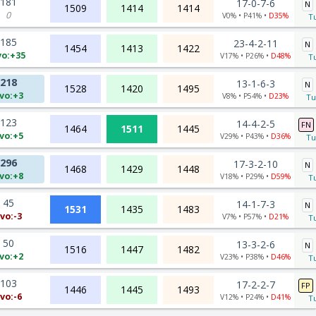
181
17-0-7-6
N
1509
1414
1414
0
V0% • P41% •
D35%
Tu
185
23-4-2-11
N
1454
1413
1422
vo:+35
V17% • P26% •
D48%
Tu
218
13-1-6-3
N
1528
1420
1495
vo:+3
V8% • P54% •
D23%
Tu
123
14-4-2-5
FN
1464
1511
1445
vo:+5
V29% • P43% •
D36%
Tu
296
17-3-2-10
N
1468
1429
1448
vo:+8
V18% • P29% •
D59%
Tu
45
14-1-7-3
N
1531
1435
1483
vo:-3
V7% • P57% •
D21%
Tu
50
13-3-2-6
N
1516
1447
1482
vo:+2
V23% • P38% •
D46%
Tu
103
17-2-2-7
FP
1446
1445
1493
vo:-6
V12% • P24% •
D41%
Tu