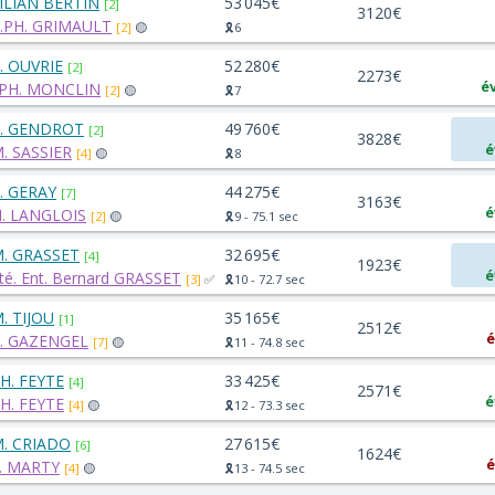
ILIAN BERTIN
53 045€
[2]
3120€
.PH. GRIMAULT
[2]
🟡
🎗️6
. OUVRIE
52 280€
[2]
2273€
é
.PH. MONCLIN
[2]
🟡
🎗️7
. GENDROT
49 760€
[2]
3828€
é
. SASSIER
[4]
🟡
🎗️8
. GERAY
44 275€
[7]
3163€
é
. LANGLOIS
[2]
🟡
🎗️9 - 75.1 sec
. GRASSET
32 695€
[4]
1923€
é
té. Ent. Bernard GRASSET
[3]
✅
🎗️10 - 72.7 sec
. TIJOU
35 165€
[1]
2512€
é
. GAZENGEL
[7]
🟡
🎗️11 - 74.8 sec
H. FEYTE
33 425€
[4]
2571€
é
H. FEYTE
[4]
🟡
🎗️12 - 73.3 sec
. CRIADO
27 615€
[6]
1624€
é
. MARTY
[4]
🟡
🎗️13 - 74.5 sec