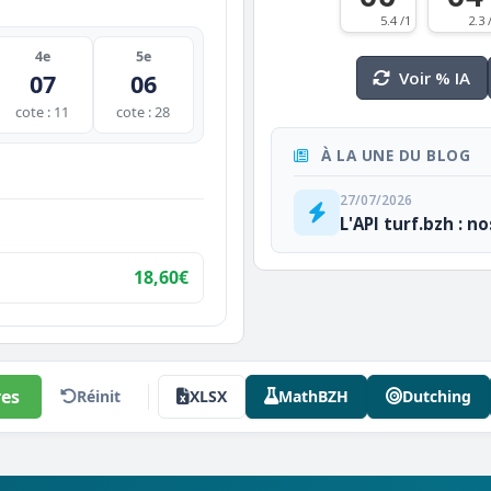
5.4 /1
2.3 
4e
5e
Voir % IA
07
06
cote : 11
cote : 28
À LA UNE DU BLOG
27/07/2026
L'API turf.bzh : n
18,60€
es
Réinit
XLSX
MathBZH
Dutching