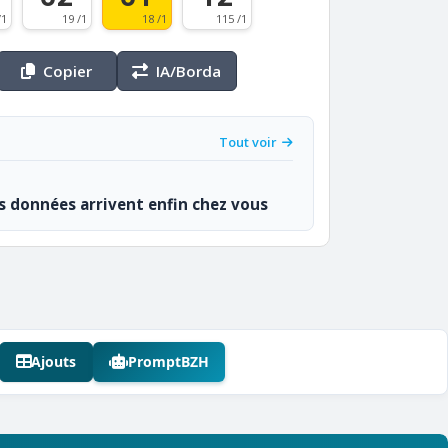
/1
19 /1
18 /1
115 /1
Copier
IA/Borda
Tout voir
os données arrivent enfin chez vous
Ajouts
PromptBZH