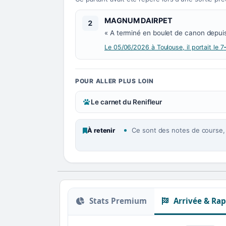
Numéro 2 :
MAGNUM DAIRPET
2
« A terminé en boulet de canon depuis 
Le 05/06/2026 à Toulouse, il portait le 7
POUR ALLER PLUS LOIN
Le carnet du Renifleur
Ce sont des notes de course, p
À retenir
Stats Premium
Arrivée & Rap