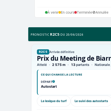
À venir
En cours
Terminée
🚫
Annulée
R2C5
PRONOSTIC
DU 20/06/2026
Arrivée définitive
R2C5
Prix du Meeting de Biarr
Attelé
2 575 m
13
partants
Nationale 
CE QUI CHANGE LA LECTURE
DÉPART
, VOIR LA DÉFINITION
Autostart
Le lexique du turf
Le suivi des autostarts