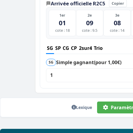
Arrivée officielle R2C5
🏁
Copier
1er
2e
3e
01
09
08
cote : 18
cote : 9.5
cote : 14
SG
SP
CG
CP
2sur4
Trio
Simple gagnant
(pour 1,00€)
SG
1
Paramètr
Lexique