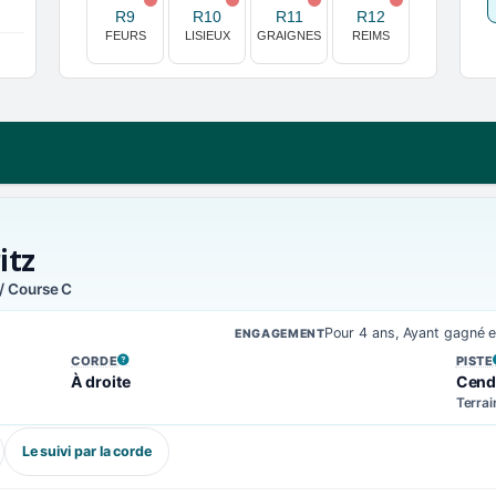
R9
R10
R11
R12
FEURS
LISIEUX
GRAIGNES
REIMS
itz
/ Course C
Pour 4 ans, Ayant gagné 
ENGAGEMENT
CORDE
PISTE
, VOIR LA DÉFINITION
, VOIR
À droite
Cend
Terrai
Le suivi par la corde