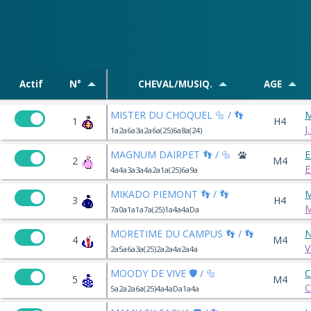
Actif
N°
CHEVAL/MUSIQ.
AGE
MISTER DU CHOQUEL 🔩 / 👣
M
1
H4
J
1a2a6a3a2a6a(25)6a8a(24)
MAGNUM DAIRPET 👣 / 🔩
E
2
M4
E
4a4a3a3a4a2a1a(25)6a9a
MIKADO PIEMONT 👣 / 👣
M
3
H4
M
7a0a1a1a7a(25)1a4a4aDa
MORETIME DU CAMPUS 👣 / 👣
N
4
M4
V
2a5a6a3a(25)2a2a4a2a4a
MOODY DE VIVE 🛡️ / 🔩
C
5
M4
C
5a2a2a6a(25)4a4aDa1a4a