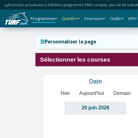
Données actualisées à 04h04
Le programme PMU complet, plus de 60 indicate
Programme
Quinté+
Premium
Outils
API
Réinitialiser l'affichage ?
Personnaliser la page
Sélectionner les courses
Annuler
Réinitialiser
Date
Hier
Aujourd'hui
Demain