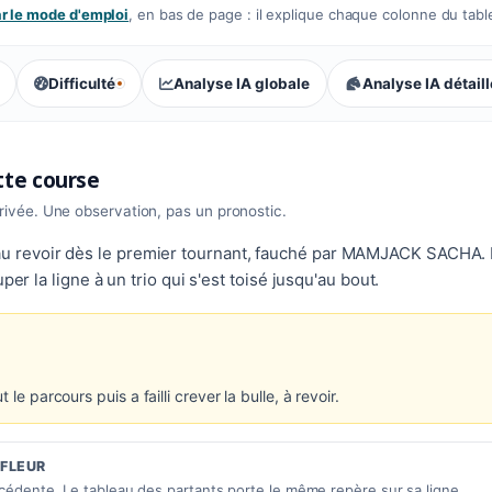
 le mode d'emploi
, en bas de page : il explique chaque colonne du tabl
Difficulté
Analyse IA globale
Analyse IA détail
, tendance des parieurs : Équilibrée
ette course
rrivée. Une observation, pas un pronostic.
u revoir dès le premier tournant, fauché par MAMJACK SACHA.
per la ligne à un trio qui s'est toisé jusqu'au bout.
le parcours puis a failli crever la bulle, à revoir.
IFLEUR
écédente. Le tableau des partants porte le même repère sur sa ligne.