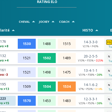
RATING ELO
CHEVAL
JOCKEY
COACH
larité
HISTO
E
176
14-3-3-0
FG
1530
1488
1515
vo:+8
V21% • P43%
Tu
132
20-2-5-5
N
1521
1502
1489
vo:+4
V10% • P35% •
D25%
Tu
161
13-4-1-1
N
1521
1498
1475
vo:-3
V31% • P38% •
D8%
Tu
195
14-1-6-2
N
1509
1504
1534
vo:+13
V7% • P50% •
D14%
Tu
223
12-3-3-1
N
1570
1453
1483
vo:+15
V25% • P50% •
D8%
Tu