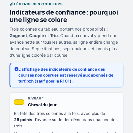
LÉGENDE DES COULEURS
Indicateurs de confiance : pourquoi
une ligne se colore
Trois colonnes du tableau portent nos probabilités :
Gagnant
,
Couplé
et
Trio
. Quand un cheval y prend une
avance nette sur tous les autres, sa ligne entière change
de couleur. Sept situations, sept couleurs, et jamais plus
d'une ligne colorée par course.
L'affichage des indicateurs de confiance des
courses non courues est réservé aux abonnés de
turf.bzh (sauf pour la R1C1).
Les sept niveaux de confiance, du plus exigeant au moins exigea
NIVEAU
NIVEAU 1
, couleur jaune or
Cheval du jour
QUAND LA LIGNE PREND CETTE COULEUR
En tête des trois colonnes à la fois, avec plus de
CE QUE CELA VOUS DIT
25 points
d'avance sur le deuxième dans chacune des
trois.