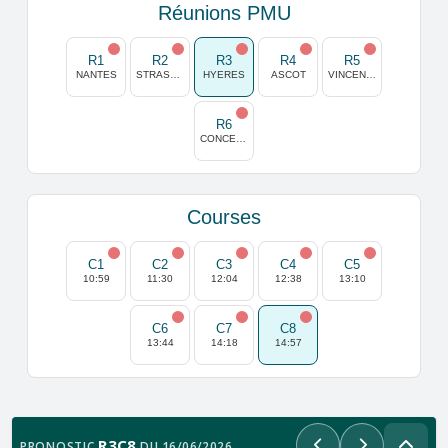
Réunions PMU
R1
R2
R3
R4
R5
NANTES
STRASBOURG
HYERES
ASCOT
VINCENNES
R6
CONCEPCION
Courses
C1
C2
C3
C4
C5
10:59
11:30
12:04
12:38
13:10
C6
C7
C8
13:44
14:18
14:57
R3C8
PRONOSTIC
DU 16/06/2026