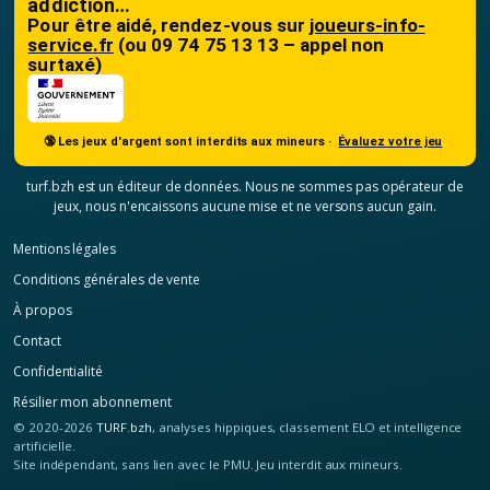
addiction…
Pour être aidé, rendez-vous sur
joueurs-info-
service.fr
(ou 09 74 75 13 13 – appel non
surtaxé)
🔞 Les jeux d'argent sont interdits aux mineurs ·
Évaluez votre jeu
turf.bzh est un éditeur de données. Nous ne sommes pas opérateur de
jeux, nous n'encaissons aucune mise et ne versons aucun gain.
Mentions légales
Conditions générales de vente
À propos
Contact
Confidentialité
Résilier mon abonnement
© 2020-2026
TURF.bzh
, analyses hippiques, classement ELO et intelligence
artificielle.
Site indépendant, sans lien avec le PMU. Jeu interdit aux mineurs.