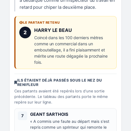
a débarqué comme un inspecteur du travail en
retard pour chiper la deuxième place.
LE PARTANT RETENU
Numéro 2 :
HARRY LE BEAU
2
Coincé dans les 100 derniers mètres
comme un commercial dans un
embouteillage, il a fini plaisamment et
mérite une route dégagée la prochaine
fois.
ILS ÉTAIENT DÉJÀ PASSÉS SOUS LE NEZ DU
RENIFLEUR
Ces partants avaient été repérés lors d'une sortie
précédente. Le tableau des partants porte le même
repère sur leur ligne.
Numéro 7 :
GEANT SARTHOIS
7
« A commis une faute au départ mais s'est
repris comme un sprinteur qui remonte le