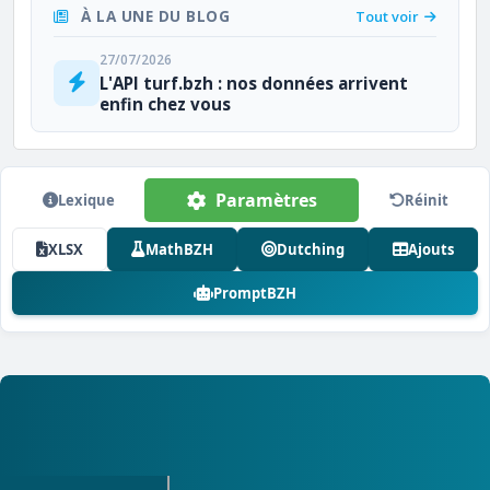
À LA UNE DU BLOG
Tout voir
27/07/2026
L'API turf.bzh : nos données arrivent
enfin chez vous
Paramètres
Lexique
Réinit
XLSX
MathBZH
Dutching
Ajouts
PromptBZH