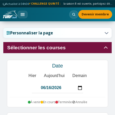
Actualisé à 04h04
⚡ CHALLENGE QUINTÉ :
la saison 8 est ouverte, participez dès maintenant !
Devenir membre
Réinitialiser l'affichage ?
Personnaliser la page
Sélectionner les courses
Annuler
Réinitialiser
Date
Hier
Aujourd'hui
Demain
🚫
À venir
En cours
Terminée
Annulée