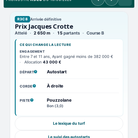
Précédent
Suivant
Arrivée définitive
R3C8
Prix Jacques Crotte
Attelé
2 650 m
15
partants
Course B
CE QUI CHANGE LA LECTURE
ENGAGEMENT
Entre 7 et 11 ans, Ayant gagné moins de 382 000 €
Allocation
43 000 €
Autostart
DÉPART
, VOIR LA DÉFINITION
À droite
CORDE
, VOIR LA DÉFINITION
Pouzzolane
PISTE
, VOIR LA DÉFINITION
Bon (3,0)
Le lexique du turf
Le suivi des autostarts