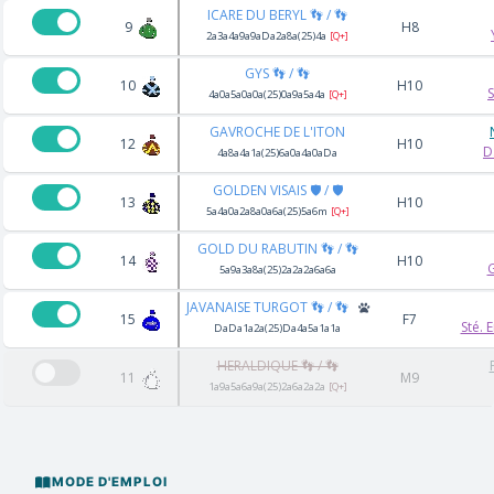
ICARE DU BERYL 👣 / 👣
9
H8
2a3a4a9a9aDa2a8a(25)4a
[Q+]
GYS 👣 / 👣
10
H10
4a0a5a0a0a(25)0a9a5a4a
[Q+]
GAVROCHE DE L'ITON
12
H10
D
4a8a4a1a(25)6a0a4a0aDa
GOLDEN VISAIS 🛡️ / 🛡️
13
H10
5a4a0a2a8a0a6a(25)5a6m
[Q+]
GOLD DU RABUTIN 👣 / 👣
14
H10
5a9a3a8a(25)2a2a2a6a6a
JAVANAISE TURGOT 👣 / 👣
15
F7
Sté. 
DaDa1a2a(25)Da4a5a1a1a
HERALDIQUE 👣 / 👣
11
M9
1a9a5a6a9a(25)2a6a2a2a
[Q+]
MODE D'EMPLOI