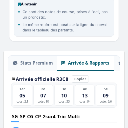
À retenir
Ce sont des notes de course, prises à l'oeil, pas
un pronostic.
Le même repère est posé sur la ligne du cheval
dans le tableau des partants.
Stats Premium
Arrivée & Rapports
O
Arrivée officielle R3C8
🏁
Copier
1er
2e
3e
4e
5e
05
07
10
13
09
cote : 2.1
cote : 10
cote : 33
cote : 94
cote : 6.6
SG
SP
CG
CP
2sur4
Trio
Multi