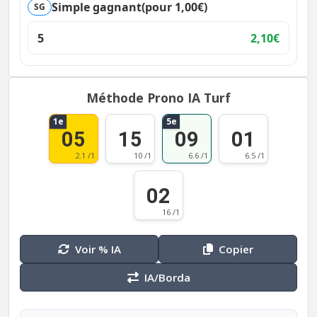
Simple gagnant
(pour 1,00€)
SG
5
2,10€
Méthode Prono IA Turf
1e
5e
05
15
09
01
2.1 /1
10 /1
6.6 /1
6.5 /1
02
16 /1
Voir % IA
Copier
IA/Borda