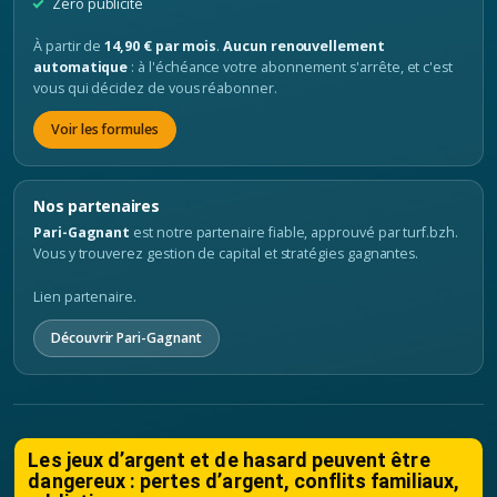
Zéro publicité
À partir de
14,90 € par mois
.
Aucun renouvellement
automatique
: à l'échéance votre abonnement s'arrête, et c'est
vous qui décidez de vous réabonner.
Voir les formules
Nos partenaires
Pari-Gagnant
est notre partenaire fiable, approuvé par turf.bzh.
Vous y trouverez gestion de capital et stratégies gagnantes.
Lien partenaire.
Découvrir Pari-Gagnant
Les jeux d’argent et de hasard peuvent être
dangereux : pertes d’argent, conflits familiaux,