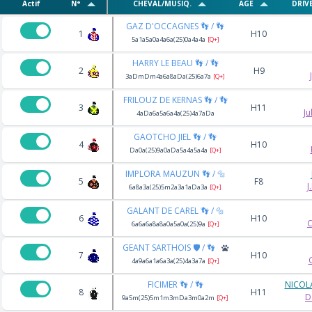
Actif
N°
CHEVAL/MUSIQ.
AGE
DRIV
GAZ D'OCCAGNES 👣 / 👣
1
H10
5a1a5a0a4a6a(25)0a4a4a
[Q+]
HARRY LE BEAU 👣 / 👣
2
H9
3aDmDm4a6a8aDa(25)6a7a
[Q+]
FRILOUZ DE KERNAS 👣 / 👣
3
H11
Ju
4aDa6a5a6a4a(25)4a7aDa
GAOTCHO JIEL 👣 / 👣
4
H10
Da0a(25)9a0aDa5a4a5a4a
[Q+]
IMPLORA MAUZUN 👣 / 🔩
5
F8
J
6a8a3a(25)5m2a3a1aDa3a
[Q+]
GALANT DE CAREL 👣 / 🔩
6
H10
C
6a6a6a8a8a0a5a0a(25)9a
[Q+]
GEANT SARTHOIS 🛡️ / 👣
7
H10
4a9a6a1a6a3a(25)4a3a7a
[Q+]
FICIMER 👣 / 👣
NICOL
8
H11
D
9a5m(25)5m1m3mDa3m0a2m
[Q+]