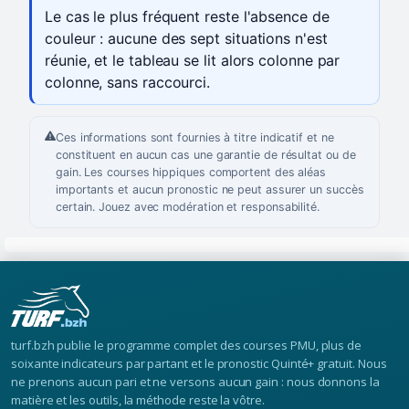
Le cas le plus fréquent reste l'absence de
couleur : aucune des sept situations n'est
réunie, et le tableau se lit alors colonne par
colonne, sans raccourci.
Ces informations sont fournies à titre indicatif et ne
constituent en aucun cas une garantie de résultat ou de
gain. Les courses hippiques comportent des aléas
importants et aucun pronostic ne peut assurer un succès
certain. Jouez avec modération et responsabilité.
turf.bzh publie le programme complet des courses PMU, plus de
soixante indicateurs par partant et le pronostic Quinté+ gratuit. Nous
ne prenons aucun pari et ne versons aucun gain : nous donnons la
matière et les outils, la méthode reste la vôtre.