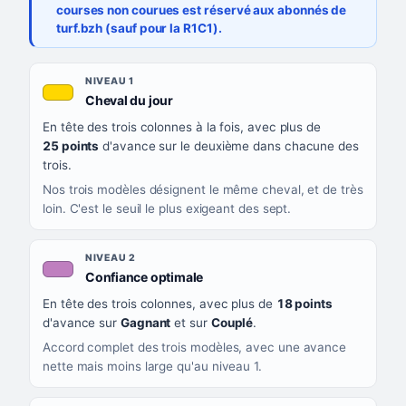
courses non courues est réservé aux abonnés de
turf.bzh (sauf pour la R1C1).
Les sept niveaux de confiance, du plus exigeant au moins exigea
NIVEAU
NIVEAU 1
, couleur jaune or
Cheval du jour
QUAND LA LIGNE PREND CETTE COULEUR
En tête des trois colonnes à la fois, avec plus de
CE QUE CELA VOUS DIT
25 points
d'avance sur le deuxième dans chacune des
trois.
Nos trois modèles désignent le même cheval, et de très
loin. C'est le seuil le plus exigeant des sept.
NIVEAU 2
, couleur mauve
Confiance optimale
En tête des trois colonnes, avec plus de
18 points
d'avance sur
Gagnant
et sur
Couplé
.
Accord complet des trois modèles, avec une avance
nette mais moins large qu'au niveau 1.