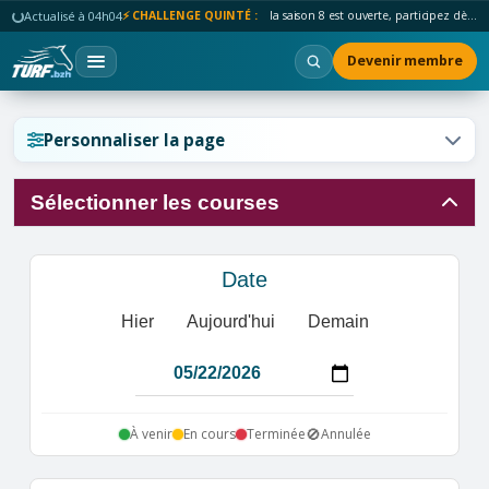
Actualisé à 04h04
⚡ CHALLENGE QUINTÉ :
la saison 8 est ouverte, participez dès maintenant !
Devenir membre
Réinitialiser l'affichage ?
Personnaliser la page
Sélectionner les courses
Annuler
Réinitialiser
Date
Hier
Aujourd'hui
Demain
🚫
À venir
En cours
Terminée
Annulée