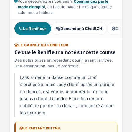
Vous découvrez les courses ?
Commencez par le
mode d'emploi
, en bas de page : il explique chaque
colonne du tableau.
Le Renifleur
Demander à ChatBZH
Difficult
, tendance
LE CARNET DU RENIFLEUR
Ce que le Renifleur a noté sur cette course
Des notes prises en regardant courir, avant l'arrivée.
Une observation, pas un pronostic.
Lalik a mené la danse comme un chef
d'orchestre, mais Lady d'Idef, après un périple
en dehors, est venue lui donner la réplique
jusqu'au bout. Lisandro Fiorello a encore
oublié de pointer au départ, condamné à jouer
les figurants.
LE PARTANT RETENU