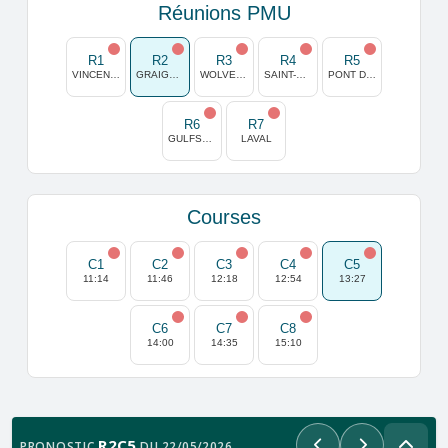
Réunions PMU
R1
R2
R3
R4
R5
VINCENNES
GRAIGNES
WOLVEGA
SAINT-CLOUD
PONT DE VIVAUX
R6
R7
GULFSTREAM PARK
LAVAL
Courses
C1
C2
C3
C4
C5
11:14
11:46
12:18
12:54
13:27
C6
C7
C8
14:00
14:35
15:10
R2C5
PRONOSTIC
DU 22/05/2026