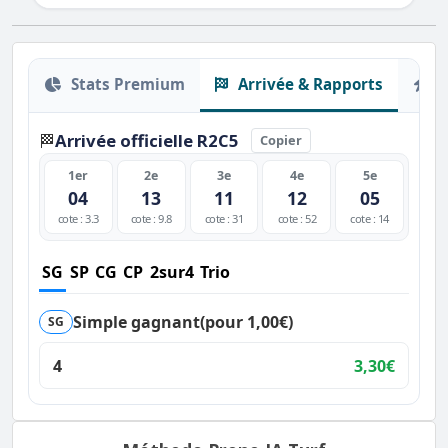
Stats Premium
Arrivée & Rapports
O
Arrivée officielle R2C5
🏁
Copier
1er
2e
3e
4e
5e
04
13
11
12
05
cote : 3.3
cote : 9.8
cote : 31
cote : 52
cote : 14
SG
SP
CG
CP
2sur4
Trio
Simple gagnant
(pour 1,00€)
SG
4
3,30€