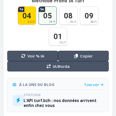
Méthode Prono IA Turf
1e
5e
04
05
08
09
3.3 /1
14 /1
16 /1
20 /1
01
15 /1
Voir % IA
Copier
IA/Borda
À LA UNE DU BLOG
Tout voir
27/07/2026
L'API turf.bzh : nos données arrivent
enfin chez vous