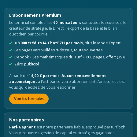
L'abonnement Premium
Le terminal complet : les
60 indicateurs
sur toutes les courses, le
créateur de stratégie, le Direct, l'export de la base et le bilan
quotidien par courriel.
≈ 8 000 crédits IA ChatBZH par mois
, plus le Mode Expert
Les pages verrouillées ci-dessus, toutes ouvertes
L'ebook « Les mathématiques du Turf », 600 pages, offert (39 €)
Zéro publicité
À partir de
14,90 € par mois
.
Aucun renouvellement
automatique
: à l'échéance votre abonnement s'arrête, et c'est
vous qui décidez de vous réabonner.
Voir les formules
Nos partenaires
Pari-Gagnant
est notre partenaire fiable, approuvé par turf.bzh.
Vous y trouverez gestion de capital et stratégies gagnantes.