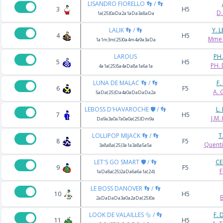
LISANDRO FIORELLO 👣 / 👣
3
H5
D
1a(25)0aDa2a1aDa3a8aDa
LALIK 👣 / 👣
Y. 
4
H5
Mme 
1a1m3m(25)0a4m4a9a3aDa
LAROUS
PH
5
H5
PH.
4a1a(25)5a4aDa8a1a6a1a
LUNA DE MALAC 👣 / 👣
F
6
F5
A.
5aDa(25)Da4a0aDaDaDa2a
LEBOSS D'HAVAROCHE 🛡️ / 👣
L.
7
H5
J.M
Da9a3a0a7a0a0a(25)Dm9a
LOLLIPOP MIJACK 👣 / 👣
T
8
F5
Quent
3a8a8a(25)3a1a3a8a5a5a
LET'S GO SMART 🛡️ / 👣
CE
9
F5
F
1aDa8a(25)2aDa6a6a1a(24)
LE BOSS DANOVER 👣 / 👣
10
H5
B
2aDaDaDa3a0a2aDa(25)0a
LOOK DE VALAILLES 🔩 / 👣
F.
11
H5