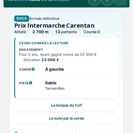
Précédent
Suivant
Arrivée définitive
R2C5
Prix Intermarche Carentan
Attelé
2 700 m
13
partants
Course E
CE QUI CHANGE LA LECTURE
ENGAGEMENT
Pour 5 ans, Ayant gagné moins de 50 500 €
Allocation
23 000 €
À gauche
CORDE
, VOIR LA DÉFINITION
Sable
PISTE
, VOIR LA DÉFINITION
Terrain Bon
Le lexique du turf
Le suivi par la corde