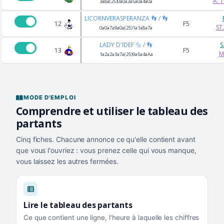
A. 
3a8a(25)0a0a3a5a0a4a0a
LICORNVERASPERANZA 👣 / 👣
12
F5
ST
0a0a7a9a0a(25)1a1a8a7a
LADY D'IDEF 🔩 / 👣
S
13
F5
M
1a2a2a3a7a(25)9a5a4aAa
MODE D'EMPLOI
Comprendre et utiliser le tableau des
partants
Cinq fiches. Chacune annonce ce qu'elle contient avant
que vous l'ouvriez : vous prenez celle qui vous manque,
vous laissez les autres fermées.
Lire le tableau des partants
Ce que contient une ligne, l'heure à laquelle les chiffres