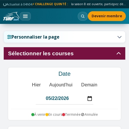
Actualisé à 04h04
⚡ CHALLENGE QUINTÉ :
la saison 8 est ouverte, participez dès maintenant !
Devenir membre
Réinitialiser l'affichage ?
Personnaliser la page
Sélectionner les courses
Annuler
Réinitialiser
Date
Hier
Aujourd'hui
Demain
🚫
À venir
En cours
Terminée
Annulée