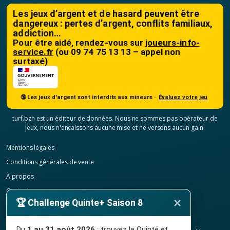
Les jeux d’argent et de hasard peuvent être
dangereux : pertes d’argent, conflits familiaux,
addiction…
Pour être aidé, rendez-vous sur
joueurs-info-
service.fr
(ou 09 74 75 13 13 – appel non
surtaxé)
🔞 Les jeux d'argent sont interdits aux mineurs ·
Évaluez votre jeu
turf.bzh est un éditeur de données. Nous ne sommes pas opérateur de
jeux, nous n'encaissons aucune mise et ne versons aucun gain.
Mentions légales
Conditions générales de vente
À propos
Contact
×
🏆 Challenge Quinte+ Saison 8
Confidentialité
Résilier mon abonnement
Du
1 au 31 août 2026
: trouvez le Quinté et