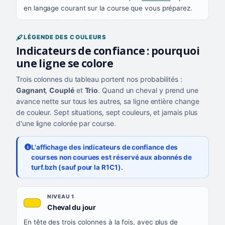
en langage courant sur la course que vous préparez.
LÉGENDE DES COULEURS
Indicateurs de confiance : pourquoi
une ligne se colore
Trois colonnes du tableau portent nos probabilités :
Gagnant
,
Couplé
et
Trio
. Quand un cheval y prend une
avance nette sur tous les autres, sa ligne entière change
de couleur. Sept situations, sept couleurs, et jamais plus
d'une ligne colorée par course.
L'affichage des indicateurs de confiance des
courses non courues est réservé aux abonnés de
turf.bzh (sauf pour la R1C1).
Les sept niveaux de confiance, du plus exigeant au moins exigea
NIVEAU
NIVEAU 1
, couleur jaune or
Cheval du jour
QUAND LA LIGNE PREND CETTE COULEUR
En tête des trois colonnes à la fois, avec plus de