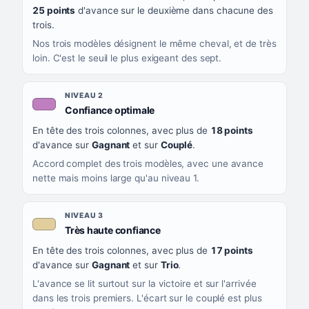
CE QUE CELA VOUS DIT
25 points
d'avance sur le deuxième dans chacune des
trois.
Nos trois modèles désignent le même cheval, et de très
loin. C'est le seuil le plus exigeant des sept.
NIVEAU 2
, couleur mauve
Confiance optimale
En tête des trois colonnes, avec plus de
18 points
d'avance sur
Gagnant
et sur
Couplé
.
Accord complet des trois modèles, avec une avance
nette mais moins large qu'au niveau 1.
NIVEAU 3
, couleur beige
Très haute confiance
En tête des trois colonnes, avec plus de
17 points
d'avance sur
Gagnant
et sur
Trio
.
L'avance se lit surtout sur la victoire et sur l'arrivée
dans les trois premiers. L'écart sur le couplé est plus