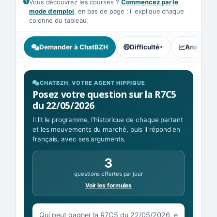
Vous découvrez les courses ?
Commencez par le
mode d'emploi
, en bas de page : il explique chaque
colonne du tableau.
Demander à ChatBZH
Difficulté
Analyse I
, tendance des parieurs : In
CHATBZH, VOTRE AGENT HIPPIQUE
Posez votre question sur la R7C5
du 22/05/2026
Il lit le programme, l'historique de chaque partant
et les mouvements du marché, puis il répond en
français, avec ses arguments.
3
questions offertes par jour
Voir les formules
Votre question sur la R7C5 du 22/05/2026