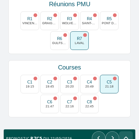
Réunions PMU
R1
R2
R3
R4
R5
VINCENNES
GRAIGNES
WOLVEGA
SAINT-CLOUD
PONT DE VIVAUX
R6
R7
GULFSTREAM PARK
LAVAL
Courses
C1
C2
C3
C4
C5
19:15
19:45
20:20
20:49
21:18
C6
C7
C8
21:47
22:16
22:45
R7C5
PRONOSTIC
DU 22/05/2026