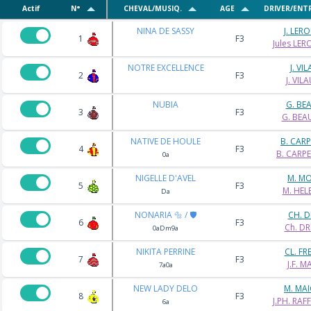
Actif
N°
CHEVAL/MUSIQ.
AGE
DRIVER/ENT
NINA DE SASSY
J. LER
1
F3
Jules LE
NOTRE EXCELLENCE
J. VI
2
F3
J. VIL
NUBIA
G. BE
3
F3
G. BEA
NATIVE DE HOULE
B. CAR
4
F3
B. CARP
0a
NIGELLE D'AVEL
M. M
5
F3
M. HEL
Da
NONARIA 🔩 / 🛡️
CH. 
6
F3
Ch. D
0aDm9a
NIKITA PERRINE
CL. FR
7
F3
J.F. M
7a0a
NEW LADY DELO
M. MA
8
F3
J.PH. RA
6a