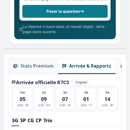
Poser la question
La réponse s'ouvre dans un nouvel onglet, cette
page reste ouverte.
Stats Premium
Arrivée & Rapports
O
Arrivée officielle R7C5
🏁
Copier
1er
2e
3e
4e
5e
05
09
07
01
14
cote : 56
cote : 9.4
cote : 35
cote : 17
cote : 28
SG
SP
CG
CP
Trio