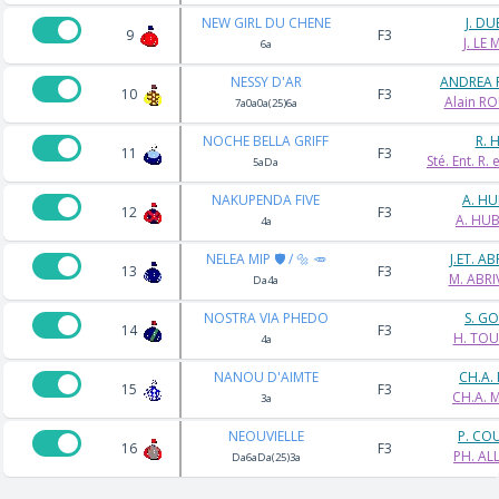
NEW GIRL DU CHENE
J. DU
9
F3
J. LE 
6a
NESSY D'AR
ANDREA 
10
F3
Alain R
7a0a0a(25)6a
NOCHE BELLA GRIFF
R. 
11
F3
Sté. Ent. R.
5aDa
NAKUPENDA FIVE
A. H
12
F3
A. HU
4a
NELEA MIP 🛡️ / 🔩 🥕
J.ET. A
13
F3
M. ABR
Da4a
NOSTRA VIA PHEDO
S. G
14
F3
H. TOU
4a
NANOU D'AIMTE
CH.A.
15
F3
CH.A. 
3a
NEOUVIELLE
P. CO
16
F3
PH. AL
Da6aDa(25)3a