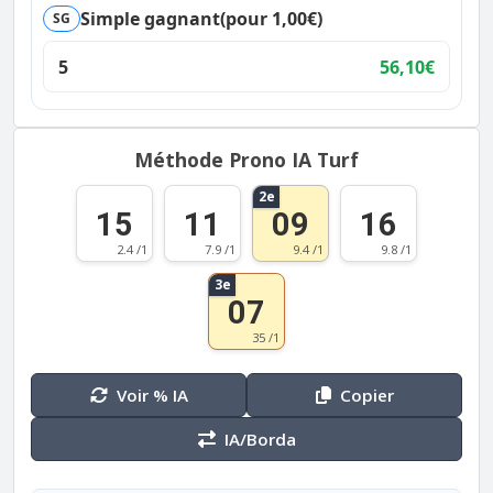
Simple gagnant
(pour 1,00€)
SG
5
56,10€
Méthode Prono IA Turf
2e
15
11
09
16
2.4 /1
7.9 /1
9.4 /1
9.8 /1
3e
07
35 /1
Voir % IA
Copier
IA/Borda