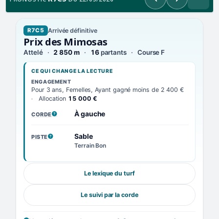
Précédent
Suivant
Arrivée définitive
R7C5
Prix des Mimosas
Attelé
2 850 m
16
partants
Course F
CE QUI CHANGE LA LECTURE
ENGAGEMENT
Pour 3 ans, Femelles, Ayant gagné moins de 2 400 €
Allocation
15 000 €
À gauche
CORDE
, VOIR LA DÉFINITION
Sable
PISTE
, VOIR LA DÉFINITION
Terrain Bon
Le lexique du turf
Le suivi par la corde