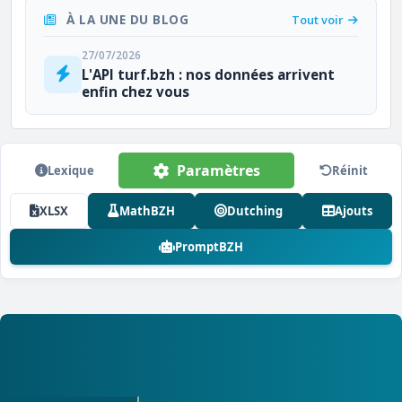
À LA UNE DU BLOG
Tout voir
27/07/2026
L'API turf.bzh : nos données arrivent
enfin chez vous
Paramètres
Lexique
Réinit
XLSX
MathBZH
Dutching
Ajouts
PromptBZH